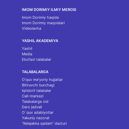
IMOM DORIMIY ILMIY MEROSI
Imom Dorimiy haqida
Imom Dorimiy maqolalari
Videolavha
YASHIL AKADEMIYA
Yashil
Media
Ekofaol talabalar
TALABALARGA
O‘quv me'yoriy hujjatlar
Bitiruvchi burchagi
Iqtidorli talabalar
Call-markazi
Talabalarga oid
Dars jadvali
O`quv adabiyotlar
Yakuniy nazorat
“Kelajakka qadam” dasturi