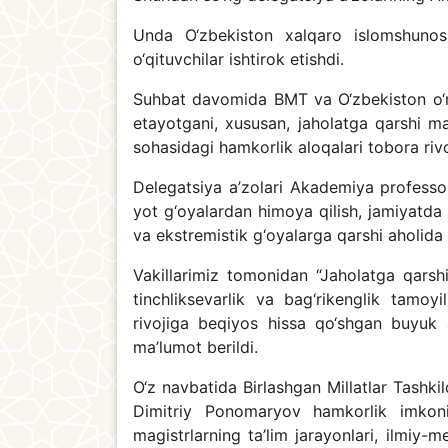
Unda O‘zbekiston xalqaro islomshunosli
o‘qituvchilar ishtirok etishdi.
Suhbat davomida BMT va O‘zbekiston o‘r
etayotgani, xususan, jaholatga qarshi ma
sohasidagi hamkorlik aloqalari tobora rivo
Delegatsiya a’zolari Akademiya professor-
yot g‘oyalardan himoya qilish, jamiyatda d
va ekstremistik g‘oyalarga qarshi aholida 
Vakillarimiz tomonidan “Jaholatga qarshi
tinchliksevarlik va bag‘rikenglik tamoyi
rivojiga beqiyos hissa qo‘shgan buyuk 
ma’lumot berildi.
O‘z navbatida Birlashgan Millatlar Tashk
Dimitriy Ponomaryov hamkorlik imkoniy
magistrlarning ta’lim jarayonlari, ilmiy-