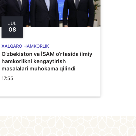
JUL
08
XALQARO HAMKORLIK
O‘zbekiston va İSAM o‘rtasida ilmiy
hamkorlikni kengaytirish
masalalari muhokama qilindi
17:55