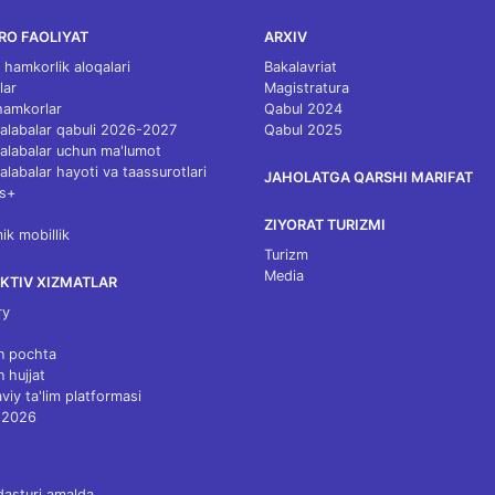
RO FAOLIYAT
ARXIV
 hamkorlik aloqalari
Bakalavriat
lar
Magistratura
 hamkorlar
Qabul 2024
 talabalar qabuli 2026-2027
Qabul 2025
 talabalar uchun ma'lumot
talabalar hayoti va taassurotlari
JAHOLATGA QARSHI MARIFAT
s+
ZIYORAT TURIZMI
k mobillik
Turizm
Media
KTIV XIZMATLAR
ry
n pochta
n hujjat
viy ta'lim platformasi
 2026
dasturi amalda