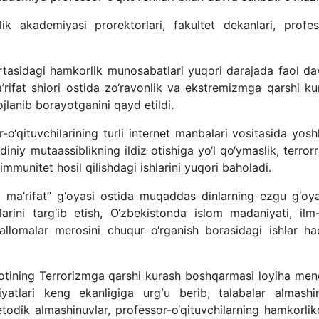
k akademiyasi prorektorlari, fakultet dekanlari, profes
tasidagi hamkorlik munosabatlari yuqori darajada faol d
’rifat shiori ostida zo‘ravonlik va ekstremizmga qarshi ku
jlanib borayotganini qayd etildi.
o‘qituvchilarining turli internet manbalari vositasida yoshl
iniy mutaassiblikning ildiz otishiga yo‘l qo‘ymaslik, terrorr
immunitet hosil qilishdagi ishlarini yuqori baholadi.
 ma’rifat” g‘oyasi ostida muqaddas dinlarning ezgu g‘oyal
llarini targ‘ib etish, O‘zbekistonda islom madaniyati, ilm-
allomalar merosini chuqur o‘rganish borasidagi ishlar ha
ilotining Terrorizmga qarshi kurash boshqarmasi loyiha mene
atlari keng ekanligiga urgʻu berib, talabalar almashin
metodik almashinuvlar, professor-o‘qituvchilarning hamkorlik