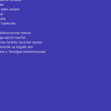
lar
 bilan ishlash
ar
edia
 hamkorlik
 Boboxonovlar merosi
ga qarshi marifat
Ilmiy-ta'limiy resurslar bazasi
tinchlik va ezgulik dini
lda o`tkazilgan kanferensiyalar