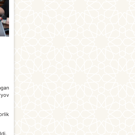
hgan
ryov
rlik
di.