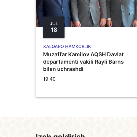
JUL
18
XALQARO HAMKORLIK
Muzaffar Kamilov AQSH Davlat
departamenti vakili Rayli Barns
bilan uchrashdi
19:40
Izoh qoldirish