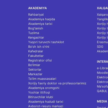
AKADEMIYA
XALQA
Rahbariyat
Xalqaro
Akademiya haqida
Yangilik
Akademiya tarixi
Xorijiy
Bog'lanish
Xorijiy
Tuzilma
Xorijiy
Kengashlar
Xorijiy 
Yuqori turuvchi tashkilot
Erasmu
Bo‘sh ish o‘rini
SDG
Kafedralar
Akademi
Fakultetlar
Registrator ofisi
INTERA
Bo‘limlar
e-Libra
Sektorlar
Moodle
Markazlar
Elektro
Ta'lim muassasalari
Elektro
Xorijiy faxriy doktor va professorlarimiz
Ma'sofa
Akademiya oromgohi
QABUL
Yoshlar ittifoqi
Bitiruvchilar klubi
MEDIA
Akademiya hududi tarixi
Axborot-resurs markazi
Davlat 