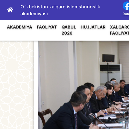
O`zbekiston xalqaro islomshunoslik
akademiyasi
Ram
AKADEMIYA
FAOLIYAT
QABUL
HUJJATLAR
XALQAR
2026
FAOLIYA