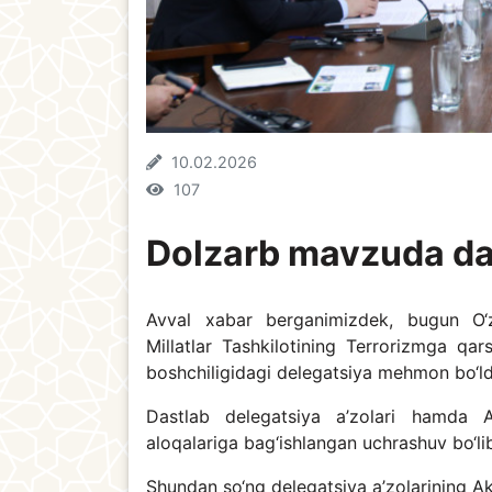
10.02.2026
107
Dolzarb mavzuda dav
Avval xabar berganimizdek, bugun O‘z
Millatlar Tashkilotining Terrorizmga q
boshchiligidagi delegatsiya mehmon bo‘ld
Dastlab delegatsiya a’zolari hamda A
aloqalariga bag‘ishlangan uchrashuv bo‘lib
Shundan so‘ng delegatsiya a’zolarining Aka