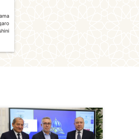
lama
qaro
hini