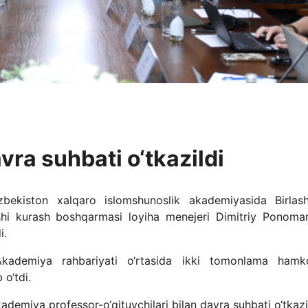
ra suhbati o‘tkazildi
bekiston xalqaro islomshunoslik akademiyasida Birlas
arshi kurash boshqarmasi loyiha menejeri Dimitriy Ponoma
i.
kademiya rahbariyati o‘rtasida ikki tomonlama hamko
 o‘tdi.
demiya professor-o‘qituvchilari bilan davra suhbati o‘tkazil