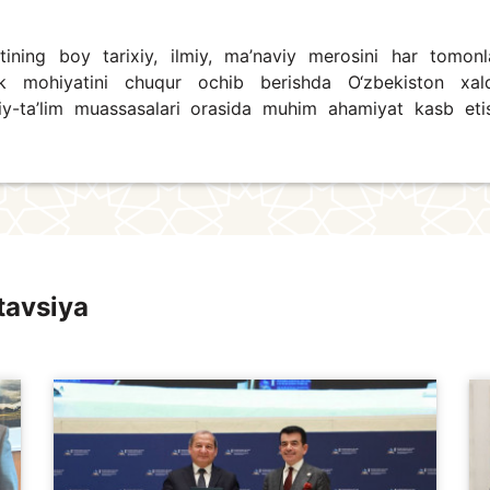
ining boy tarixiy, ilmiy, ma’naviy merosini har tomon
rlik mohiyatini chuqur ochib berishda O‘zbekiston xal
y-ta’lim muassasalari orasida muhim ahamiyat kasb etis
tavsiya