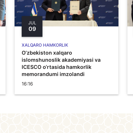
JUL
09
XALQARO HAMKORLIK
O‘zbekiston xalqaro
islomshunoslik akademiyasi va
ICESCO o‘rtasida hamkorlik
memorandumi imzolandi
16:16