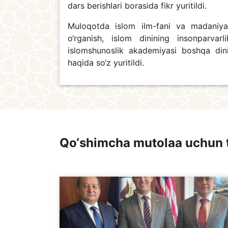
dars berishlari borasida fikr yuritildi.
Muloqotda islom ilm-fani va madaniyat
o‘rganish, islom dinining insonparva
islomshunoslik akademiyasi boshqa dini
haqida so‘z yuritildi.
Qo‘shimcha mutolaa uchun 