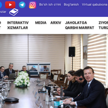
Bo'sh ish o'rini
Bog'lanish
Virtual qabulxona
zlar
O
INTERAKTIV
MEDIA
ARXIV
JAHOLATGA
ZIYO
T
XIZMATLAR
QARSHI MARIFAT
TURI