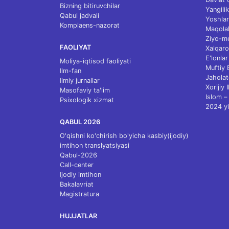
Bizning bitiruvchilar
Yangilik
Qabul jadvali
Yoshlar
Komplaens-nazorat
Maqolal
Ziyo-m
FAOLIYAT
Xalqaro
E'lonlar
Moliya-iqtisod faoliyati
Muftiy
Ilm-fan
Jaholat
Ilmiy jurnallar
Xorijiy 
Masofaviy ta'lim
Islom – 
Psixologik xizmat
2024 yi
QABUL 2026
O'qishni ko'chirish bo'yicha kasbiy(ijodiy)
imtihon translyatsiyasi
Qabul-2026
Call-center
Ijodiy imtihon
Bakalavriat
Magistratura
HUJJATLAR