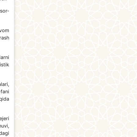
sor-
avom
rash
arni
istik
ari,
fani
qida
jeri
uvi,
dagi