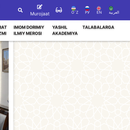
O`Z
РУ
EN
العربية
Murojaat
RAT
IMOM DORIMIY
YASHIL
TALABALARGA
ZMI
ILMIY MEROSI
AKADEMIYA