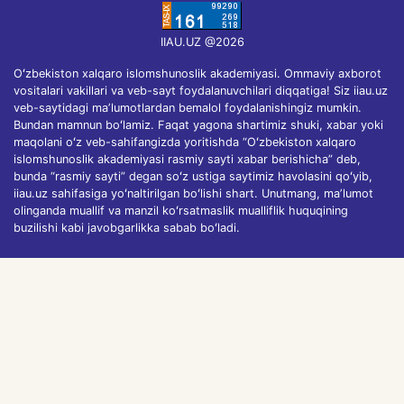
IIAU.UZ @2026
Oʻzbekiston xalqaro islomshunoslik akademiyasi. Ommaviy axborot
vositalari vakillari va veb-sayt foydalanuvchilari diqqatiga! Siz iiau.uz
veb-saytidagi maʼlumotlardan bemalol foydalanishingiz mumkin.
Bundan mamnun boʻlamiz. Faqat yagona shartimiz shuki, xabar yoki
maqolani oʻz veb-sahifangizda yoritishda “Oʻzbekiston xalqaro
islomshunoslik akademiyasi rasmiy sayti xabar berishicha” deb,
bunda “rasmiy sayti” degan soʻz ustiga saytimiz havolasini qoʻyib,
iiau.uz sahifasiga yoʻnaltirilgan boʻlishi shart. Unutmang, maʼlumot
olinganda muallif va manzil koʻrsatmaslik mualliflik huquqining
buzilishi kabi javobgarlikka sabab boʻladi.