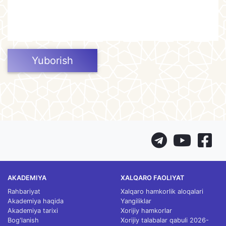
Yuborish
AKADEMIYA
XALQARO FAOLIYAT
Rahbariyat
Xalqaro hamkorlik aloqalari
Akademiya haqida
Yangiliklar
Akademiya tarixi
Xorijiy hamkorlar
Bog'lanish
Xorijiy talabalar qabuli 2026-