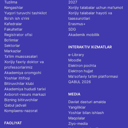
Tuzilma
2027
Kengashlar
Xorijiy talabalar uchun ma'lumot
Yuqori turuvchi tashkilot
Xorijiy talabalar hayoti va
Bo‘sh ish o‘rini
taassurotlari
Kafedralar
Erasmus+
Fakultetlar
SDG
Registrator ofisi
Akademik mobillik
Bo‘limlar
Sektorlar
INTERAKTIV XIZMATLAR
Markazlar
e-Library
Ta'lim muassasalari
Moodle
Xorijiy faxriy doktor va
Elektron pochta
professorlarimiz
Elektron hujjat
Akademiya oromgohi
Ma'sofaviy ta'lim platformasi
Yoshlar ittifoqi
QABUL 2026
Bitiruvchilar klubi
Akademiya hududi tarixi
MEDIA
Axborot-resurs markazi
Bizning bitiruvchilar
Davlat dasturi amalda
Qabul jadvali
Yangiliklar
Komplaens-nazorat
Yoshlar bilan ishlash
Maqolalar
FAOLIYAT
Ziyo-media