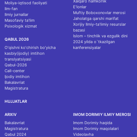
Xalqaro hamkorlik
Moliya-iqtisod faoliyati
E'lonlar
Ilm-fan
Muftiy Boboxonovlar merosi
Ilmiy jurnallar
Jaholatga qarshi marifat
Masofaviy ta'lim
Xorijiy Ilmiy-ta'limiy resurslar
Psixologik xizmat
bazasi
Islom – tinchlik va ezgulik dini
QABUL 2026
2024 yilda o`tkazilgan
O'qishni ko'chirish bo'yicha
kanferensiyalar
kasbiy(ijodiy) imtihon
translyatsiyasi
Qabul-2026
Call-center
Ijodiy imtihon
Bakalavriat
Magistratura
HUJJATLAR
ARXIV
IMOM DORIMIY ILMIY MEROSI
Bakalavriat
Imom Dorimiy haqida
Magistratura
Imom Dorimiy maqolalari
Qabul 2024
Videolavha