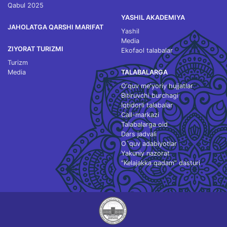
Qabul 2025
YASHIL AKADEMIYA
JAHOLATGA QARSHI MARIFAT
Yashil
Media
ZIYORAT TURIZMI
Ekofaol talabalar
Turizm
Media
TALABALARGA
O‘quv me'yoriy hujjatlar
Bitiruvchi burchagi
Iqtidorli talabalar
Call-markazi
Talabalarga oid
Dars jadvali
O`quv adabiyotlar
Yakuniy nazorat
“Kelajakka qadam” dasturi