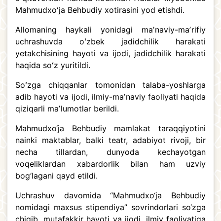
Mahmudxoʻja Behbudiy xotirasini yod etishdi.
Allomaning haykali yonidagi maʼnaviy-maʼrifiy
uchrashuvda oʻzbek jadidchilik harakati
yetakchisining hayoti va ijodi, jadidchilik harakati
haqida soʻz yuritildi.
Soʻzga chiqqanlar tomonidan talaba-yoshlarga
adib hayoti va ijodi, ilmiy-maʼnaviy faoliyati haqida
qiziqarli maʼlumotlar berildi.
Mahmudxo‘ja Behbudiy mamlakat taraqqiyotini
nainki maktablar, balki teatr, adabiyot rivoji, bir
necha tillardan, dunyoda kechayotgan
voqeliklardan xabardorlik bilan ham uzviy
bog‘lagani qayd etildi.
Uchrashuv davomida “Mahmudxo‘ja Behbudiy
nomidagi maxsus stipendiya” sovrindorlari so‘zga
chiqib, mutafakkir hayoti va ijodi, ilmiy faoliyatiga