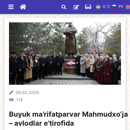
O`Z
РУ
09.02.2026
118
Buyuk ma’rifatparvar Mahmudxo‘ja
– avlodlar e’tirofida