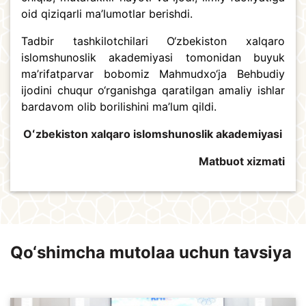
oid qiziqarli ma’lumotlar berishdi.
Tadbir tashkilotchilari O‘zbekiston xalqaro
islomshunoslik akademiyasi tomonidan buyuk
ma’rifatparvar bobomiz Mahmudxo‘ja Behbudiy
ijodini chuqur o‘rganishga qaratilgan amaliy ishlar
bardavom olib borilishini ma’lum qildi.
Oʻzbekiston xalqaro islomshunoslik akademiyasi
Matbuot xizmati
Qo‘shimcha mutolaa uchun tavsiya