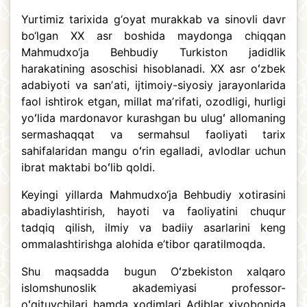
Yurtimiz tarixida g‘oyat murakkab va sinovli davr
bo‘lgan XX asr boshida maydonga chiqqan
Mahmudxo‘ja Behbudiy Turkiston jadidlik
harakatining asoschisi hisoblanadi. XX asr oʻzbek
adabiyoti va sanʼati, ijtimoiy-siyosiy jarayonlarida
faol ishtirok etgan, millat maʼrifati, ozodligi, hurligi
yoʻlida mardonavor kurashgan bu ulugʻ allomaning
sermashaqqat va sermahsul faoliyati tarix
sahifalaridan mangu oʻrin egalladi, avlodlar uchun
ibrat maktabi boʻlib qoldi.
Keyingi yillarda Mahmudxo‘ja Behbudiy xotirasini
abadiylashtirish, hayoti va faoliyatini chuqur
tadqiq qilish, ilmiy va badiiy asarlarini keng
ommalashtirishga alohida e’tibor qaratilmoqda.
Shu maqsadda bugun Oʻzbekiston xalqaro
islomshunoslik akademiyasi professor-
oʻqituvchilari hamda xodimlari Adiblar xiyobonida