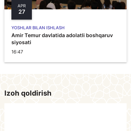
APR
27
YOSHLAR BILAN ISHLASH
Amir Temur davlatida adolatli boshqaruv
siyosati
16:47
Izoh qoldirish