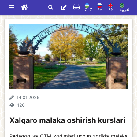
O`Z
РУ
EN
العربية
14.01.2026
120
Xalqaro malaka oshirish kurslari
Pedagog va OTM xodimlari uchun xorijda malaka