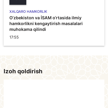
XALQARO HAMKORLIK
O‘zbekiston va İSAM o‘rtasida ilmiy
hamkorlikni kengaytirish masalalari
muhokama qilindi
17:55
Izoh qoldirish