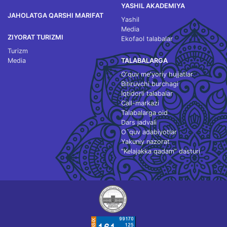
YASHIL AKADEMIYA
JAHOLATGA QARSHI MARIFAT
Yashil
Media
ZIYORAT TURIZMI
Ekofaol talabalar
Turizm
Media
TALABALARGA
O‘quv me'yoriy hujjatlar
Bitiruvchi burchagi
Iqtidorli talabalar
Call-markazi
Talabalarga oid
Dars jadvali
O`quv adabiyotlar
Yakuniy nazorat
“Kelajakka qadam” dasturi