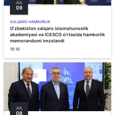
JUL
09
XALQARO HAMKORLIK
O‘zbekiston xalqaro islomshunoslik
akademiyasi va ICESCO o‘rtasida hamkorlik
memorandumi imzolandi
16:16
JUL
08