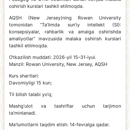
oshirish kurslari tashkil etilmoqda.
AQSH (New Jersey)ning Rowan University
tomonidan “Ta’limda sun’iy intellekt (SI):
konsepsiyalar, rahbarlik va amalga oshirishda
amaliyotlar” mavzusida malaka oshirish kurslari
tashkil etilmoqda.
O‘tkazilish muddati: 2026-yil 15–31-iyul.
Manzil: Rowan University, New Jersey, AQSH
Kurs shartlari:
Davomiyligi 15 kun;
Til bilish talabi yo‘q;
Mashg‘ulot va tashriflar uchun tarjimon
ta’minlanadi.
️Ma’lumotlarni taqdim etish: 14-fevralga qadar.