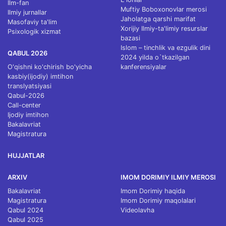
Ilm-fan
Muftiy Boboxonovlar merosi
Ilmiy jurnallar
Jaholatga qarshi marifat
Masofaviy ta'lim
Xorijiy Ilmiy-ta'limiy resurslar
Psixologik xizmat
bazasi
Islom – tinchlik va ezgulik dini
QABUL 2026
2024 yilda o`tkazilgan
O'qishni ko'chirish bo'yicha
kanferensiyalar
kasbiy(ijodiy) imtihon
translyatsiyasi
Qabul-2026
Call-center
Ijodiy imtihon
Bakalavriat
Magistratura
HUJJATLAR
ARXIV
IMOM DORIMIY ILMIY MEROSI
Bakalavriat
Imom Dorimiy haqida
Magistratura
Imom Dorimiy maqolalari
Qabul 2024
Videolavha
Qabul 2025