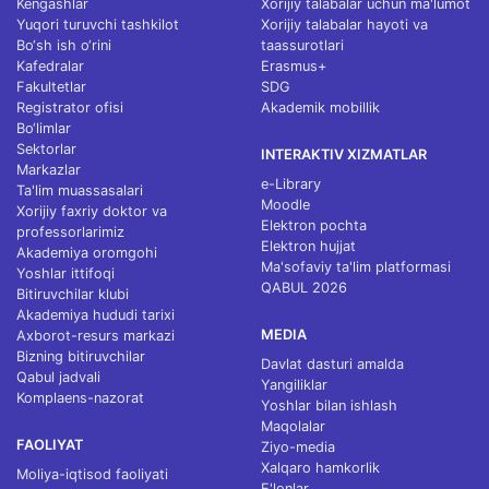
Kengashlar
Xorijiy talabalar uchun ma'lumot
Yuqori turuvchi tashkilot
Xorijiy talabalar hayoti va
Bo‘sh ish o‘rini
taassurotlari
Kafedralar
Erasmus+
Fakultetlar
SDG
Registrator ofisi
Akademik mobillik
Bo‘limlar
Sektorlar
INTERAKTIV XIZMATLAR
Markazlar
e-Library
Ta'lim muassasalari
Moodle
Xorijiy faxriy doktor va
Elektron pochta
professorlarimiz
Elektron hujjat
Akademiya oromgohi
Ma'sofaviy ta'lim platformasi
Yoshlar ittifoqi
QABUL 2026
Bitiruvchilar klubi
Akademiya hududi tarixi
MEDIA
Axborot-resurs markazi
Bizning bitiruvchilar
Davlat dasturi amalda
Qabul jadvali
Yangiliklar
Komplaens-nazorat
Yoshlar bilan ishlash
Maqolalar
FAOLIYAT
Ziyo-media
Xalqaro hamkorlik
Moliya-iqtisod faoliyati
E'lonlar