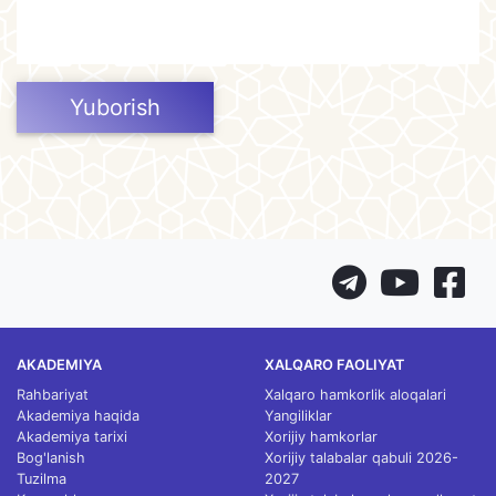
Yuborish
AKADEMIYA
XALQARO FAOLIYAT
Rahbariyat
Xalqaro hamkorlik aloqalari
Akademiya haqida
Yangiliklar
Akademiya tarixi
Xorijiy hamkorlar
Bog'lanish
Xorijiy talabalar qabuli 2026-
Tuzilma
2027