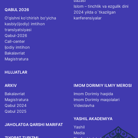
bazasi
Islom – tinchlik va ezgulik dini
QABUL 2026
2024 yilda o`tkazilgan
O'qishni ko'chirish bo'yicha
kanferensiyalar
kasbiy(ijodiy) imtihon
translyatsiyasi
Qabul-2026
Call-center
Ijodiy imtihon
Bakalavriat
Magistratura
HUJJATLAR
ARXIV
IMOM DORIMIY ILMIY MEROSI
Bakalavriat
Imom Dorimiy haqida
Magistratura
Imom Dorimiy maqolalari
Qabul 2024
Videolavha
Qabul 2025
YASHIL AKADEMIYA
JAHOLATGA QARSHI MARIFAT
Yashil
Media
ZIYORAT TURIZMI