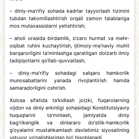
– diniy-ma’rifiy sohada kadrlar tayyorlash tizimini
tubdan takomillashtirish orqali zamon talablariga
mos mutaxassislarni yetishtirish;
– aholi orasida birdamlik, o‘zaro hurmat va mehr-
oqibat ruhini kuchaytirish, ijtimoiy-ma’naviy muhit
barqarorligini ta’minlashga qaratilgan dolzarb ilmiy
tadqiqotlarni qo‘llab-quvvatlash;
– diniy-ma’rifiy sohadagi xalqaro hamkorlik
munosabatlarini yanada rivojlantirish hamda
samaradorligini oshirish.
Xulosa sifatida ta’kidlash joizki, fuqarolarning
vijdon va diniy erkinligi sohasidagi Konstitutsiyaviy
huquqlarini ta’minlash, jamiyatda diniy
bag‘rikenglik va dinlararo do‘stlik-hamkorlik
g‘oyalarini mustahkamlash davlatimiz siyosatining
ustuvor yo‘nalishlaridan biri hisoblanadi.