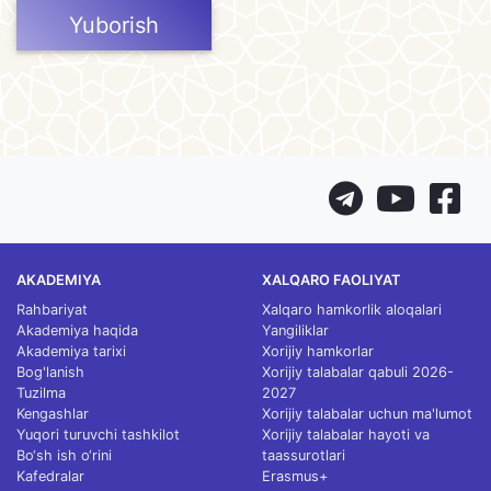
Yuborish
AKADEMIYA
XALQARO FAOLIYAT
Rahbariyat
Xalqaro hamkorlik aloqalari
Akademiya haqida
Yangiliklar
Akademiya tarixi
Xorijiy hamkorlar
Bog'lanish
Xorijiy talabalar qabuli 2026-
Tuzilma
2027
Kengashlar
Xorijiy talabalar uchun ma'lumot
Yuqori turuvchi tashkilot
Xorijiy talabalar hayoti va
Bo‘sh ish o‘rini
taassurotlari
Kafedralar
Erasmus+