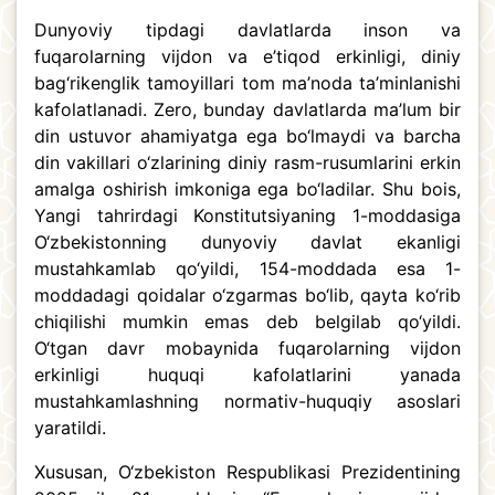
Dunyoviy tipdagi davlatlarda inson va
fuqarolarning vijdon va e’tiqod erkinligi, diniy
bag‘rikenglik tamoyillari tom ma’noda ta’minlanishi
kafolatlanadi. Zero, bunday davlatlarda ma’lum bir
din ustuvor ahamiyatga ega bo‘lmaydi va barcha
din vakillari o‘zlarining diniy rasm-rusumlarini erkin
amalga oshirish imkoniga ega bo‘ladilar. Shu bois,
Yangi tahrirdagi Konstitutsiyaning 1-moddasiga
O‘zbekistonning dunyoviy davlat ekanligi
mustahkamlab qo‘yildi, 154-moddada esa 1-
moddadagi qoidalar o‘zgarmas bo‘lib, qayta ko‘rib
chiqilishi mumkin emas deb belgilab qo‘yildi.
O‘tgan davr mobaynida fuqarolarning vijdon
erkinligi huquqi kafolatlarini yanada
mustahkamlashning normativ-huquqiy asoslari
yaratildi.
Xususan, O‘zbekiston Respublikasi Prezidentining