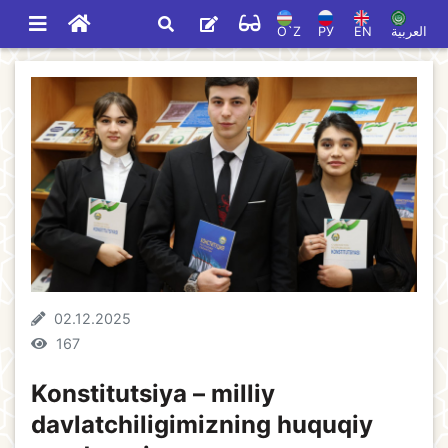
O`Z
РУ
EN
العربية
02.12.2025
167
Konstitutsiya – milliy
davlatchiligimizning huquqiy