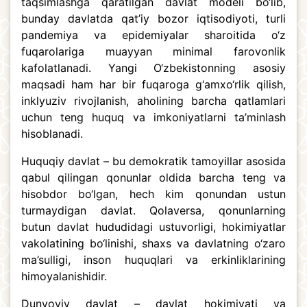
taqsimlashga qaratilgan davlat modeli bo‘lib,
bunday davlatda qat’iy bozor iqtisodiyoti, turli
pandemiya va epidemiyalar sharoitida o‘z
fuqarolariga muayyan minimal farovonlik
kafolatlanadi. Yangi O‘zbekistonning asosiy
maqsadi ham har bir fuqaroga g‘amxo‘rlik qilish,
inklyuziv rivojlanish, aholining barcha qatlamlari
uchun teng huquq va imkoniyatlarni ta’minlash
hisoblanadi.
Huquqiy davlat – bu demokratik tamoyillar asosida
qabul qilingan qonunlar oldida barcha teng va
hisobdor bo‘lgan, hech kim qonundan ustun
turmaydigan davlat. Qolaversa, qonunlarning
butun davlat hududidagi ustuvorligi, hokimiyatlar
vakolatining bo‘linishi, shaxs va davlatning o‘zaro
ma’sulligi, inson huquqlari va erkinliklarining
himoyalanishidir.
Dunyoviy davlat – davlat hokimiyati va