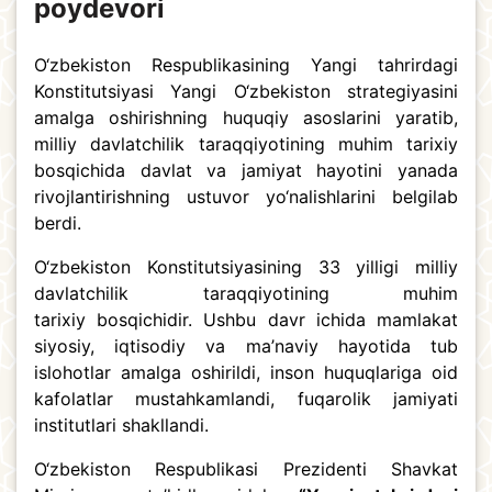
poydevori
O‘zbekiston Respublikasining Yangi tahrirdagi
Konstitutsiyasi Yangi O‘zbekiston strategiyasini
amalga oshirishning huquqiy asoslarini yaratib,
milliy davlatchilik taraqqiyotining muhim tarixiy
bosqichida davlat va jamiyat hayotini yanada
rivojlantirishning ustuvor yo‘nalishlarini belgilab
berdi.
O‘zbekiston Konstitutsiyasining 33 yilligi milliy
davlatchilik taraqqiyotining muhim
tarixiy bosqichidir. Ushbu davr ichida mamlakat
siyosiy, iqtisodiy va ma’naviy hayotida tub
islohotlar amalga oshirildi, inson huquqlariga oid
kafolatlar mustahkamlandi, fuqarolik jamiyati
institutlari shakllandi.
O‘zbekiston Respublikasi Prezidenti Shavkat