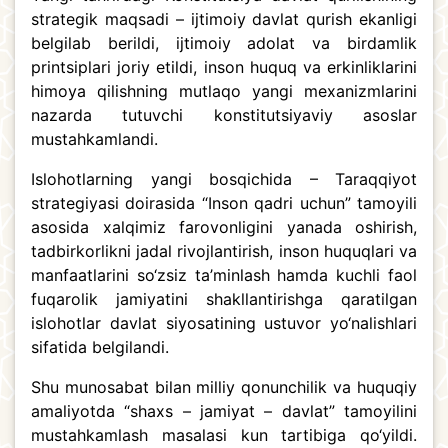
strategik maqsadi – ijtimoiy davlat qurish ekanligi
belgilab berildi, ijtimoiy adolat va birdamlik
printsiplari joriy etildi, inson huquq va erkinliklarini
himoya qilishning mutlaqo yangi mexanizmlarini
nazarda tutuvchi konstitutsiyaviy asoslar
mustahkamlandi.
Islohotlarning yangi bosqichida – Taraqqiyot
strategiyasi doirasida “Inson qadri uchun” tamoyili
asosida xalqimiz farovonligini yanada oshirish,
tadbirkorlikni jadal rivojlantirish, inson huquqlari va
manfaatlarini so‘zsiz ta’minlash hamda kuchli faol
fuqarolik jamiyatini shakllantirishga qaratilgan
islohotlar davlat siyosatining ustuvor yo‘nalishlari
sifatida belgilandi.
Shu munosabat bilan milliy qonunchilik va huquqiy
amaliyotda “shaxs – jamiyat – davlat” tamoyilini
mustahkamlash masalasi kun tartibiga qo‘yildi.