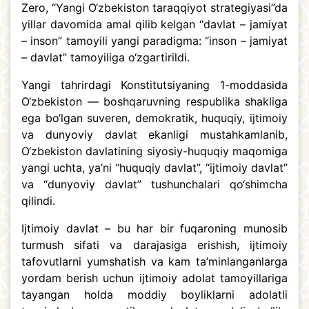
Zero, “Yangi O‘zbekiston taraqqiyot strategiyasi”da
yillar davomida amal qilib kelgan “davlat – jamiyat
– inson” tamoyili yangi paradigma: “inson – jamiyat
– davlat” tamoyiliga o‘zgartirildi.
Yangi tahrirdagi Konstitutsiyaning 1-moddasida
O‘zbekiston — boshqaruvning respublika shakliga
ega bo‘lgan suveren, demokratik, huquqiy, ijtimoiy
va dunyoviy davlat ekanligi mustahkamlanib,
O‘zbekiston davlatining siyosiy-huquqiy maqomiga
yangi uchta, ya’ni “huquqiy davlat”, “ijtimoiy davlat”
va “dunyoviy davlat” tushunchalari qo‘shimcha
qilindi.
Ijtimoiy davlat – bu har bir fuqaroning munosib
turmush sifati va darajasiga erishish, ijtimoiy
tafovutlarni yumshatish va kam ta’minlanganlarga
yordam berish uchun ijtimoiy adolat tamoyillariga
tayangan holda moddiy boyliklarni adolatli