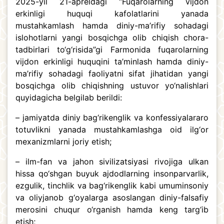
2025-yil 21-apreldagi “Fuqarolarning vijdon
erkinligi huquqi kafolatlarini yanada
mustahkamlash hamda diniy-ma’rifiy sohadagi
islohotlarni yangi bosqichga olib chiqish chora-
tadbirlari to‘g‘risida”gi Farmonida fuqarolarning
vijdon erkinligi huquqini ta’minlash hamda diniy-
ma’rifiy sohadagi faoliyatni sifat jihatidan yangi
bosqichga olib chiqishning ustuvor yo‘nalishlari
quyidagicha belgilab berildi:
– jamiyatda diniy bag‘rikenglik va konfessiyalararo
totuvlikni yanada mustahkamlashga oid ilg‘or
mexanizmlarni joriy etish;
– ilm-fan va jahon sivilizatsiyasi rivojiga ulkan
hissa qo‘shgan buyuk ajdodlarning insonparvarlik,
ezgulik, tinchlik va bag‘rikenglik kabi umuminsoniy
va oliyjanob g‘oyalarga asoslangan diniy-falsafiy
merosini chuqur o‘rganish hamda keng targ‘ib
etish;