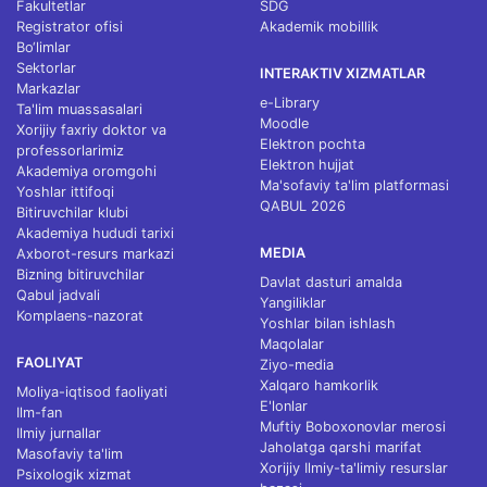
Fakultetlar
SDG
Registrator ofisi
Akademik mobillik
Bo‘limlar
Sektorlar
INTERAKTIV XIZMATLAR
Markazlar
e-Library
Ta'lim muassasalari
Moodle
Xorijiy faxriy doktor va
Elektron pochta
professorlarimiz
Elektron hujjat
Akademiya oromgohi
Ma'sofaviy ta'lim platformasi
Yoshlar ittifoqi
QABUL 2026
Bitiruvchilar klubi
Akademiya hududi tarixi
MEDIA
Axborot-resurs markazi
Bizning bitiruvchilar
Davlat dasturi amalda
Qabul jadvali
Yangiliklar
Komplaens-nazorat
Yoshlar bilan ishlash
Maqolalar
FAOLIYAT
Ziyo-media
Xalqaro hamkorlik
Moliya-iqtisod faoliyati
E'lonlar
Ilm-fan
Muftiy Boboxonovlar merosi
Ilmiy jurnallar
Jaholatga qarshi marifat
Masofaviy ta'lim
Xorijiy Ilmiy-ta'limiy resurslar
Psixologik xizmat