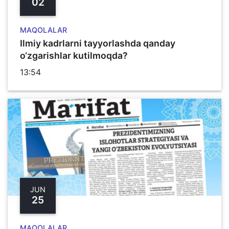
02
MAQOLALAR
Ilmiy kadrlarni tayyorlashda qanday
o‘zgarishlar kutilmoqda?
13:54
JUN
25
MAQOLALAR