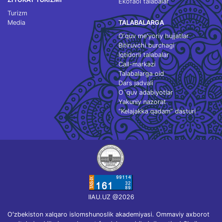
Ekofaol talabalar
Turizm
Media
TALABALARGA
O‘quv me'yoriy hujjatlar
Bitiruvchi burchagi
Iqtidorli talabalar
Call-markazi
Talabalarga oid
Dars jadvali
O`quv adabiyotlar
Yakuniy nazorat
“Kelajakka qadam” dasturi
IIAU.UZ @2026
Oʻzbekiston xalqaro islomshunoslik akademiyasi. Ommaviy axborot