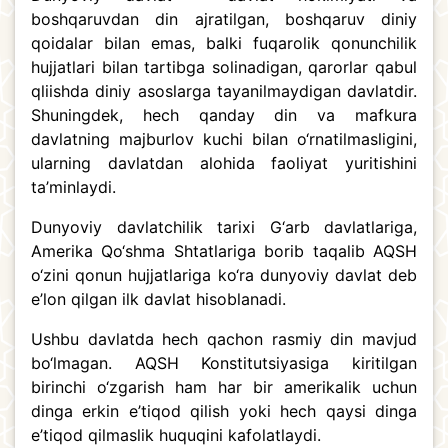
boshqaruvdan din ajratilgan, boshqaruv diniy
qoidalar bilan emas, balki fuqarolik qonunchilik
hujjatlari bilan tartibga solinadigan, qarorlar qabul
qliishda diniy asoslarga tayanilmaydigan davlatdir.
Shuningdek, hech qanday din va mafkura
davlatning majburlov kuchi bilan o‘rnatilmasligini,
ularning davlatdan alohida faoliyat yuritishini
ta’minlaydi.
Dunyoviy davlatchilik tarixi G‘arb davlatlariga,
Amerika Qo‘shma Shtatlariga borib taqalib AQSH
o‘zini qonun hujjatlariga ko‘ra dunyoviy davlat deb
e’lon qilgan ilk davlat hisoblanadi.
Ushbu davlatda hech qachon rasmiy din mavjud
bo‘lmagan. AQSH Konstitutsiyasiga kiritilgan
birinchi o‘zgarish ham har bir amerikalik uchun
dinga erkin e’tiqod qilish yoki hech qaysi dinga
e’tiqod qilmaslik huquqini kafolatlaydi.