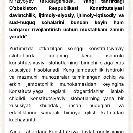
Mirziyoyev ta’kidlaganidek,
“Yangi tahrirdagi
O‘zbekiston Respublikasi Konstitutsiyasi
davlatchilik, ijtimoiy-siyosiy, ijtimoiy-iqtisodiy va
sud-huquq sohalarini bundan keyin ham
barqaror rivojlantirish uchun mustahkam zamin
yaratdi”
.
Yurtimizda o‘tkazilgan so‘nggi konstitutsiyaviy
islohotlarda xalqning keng ishtiroki
konstitutsiyaviy islohotlarning birinchi o‘ziga xos
xususiyati hisoblanadi. Keng jamoatchilik ishtiroki
va mazmunli munozaralar ta’minlangan ochiq va
erkin jamoatchilik muhokamasidan keyingina
Konstitutsiyaga tegishli o‘zgartirishlar ishlab
chiqildi. Konstitutsiyaviy islohotlarning yana bir
xususiyati shundaki, inson huquqlari va
erkinliklarini samarali himoya qilish kafolatlari
kuchaytirildi.
Yangi tahrirdagi Konstitutsiya davlat qurilishining