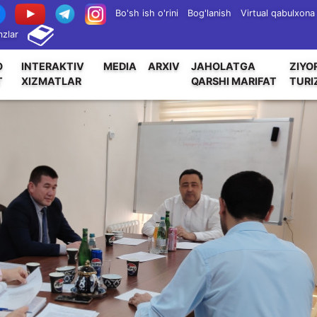
Bo'sh ish o'rini
Bog'lanish
Virtual qabulxona
zlar
O
INTERAKTIV
MEDIA
ARXIV
JAHOLATGA
ZIYO
T
XIZMATLAR
QARSHI MARIFAT
TURI