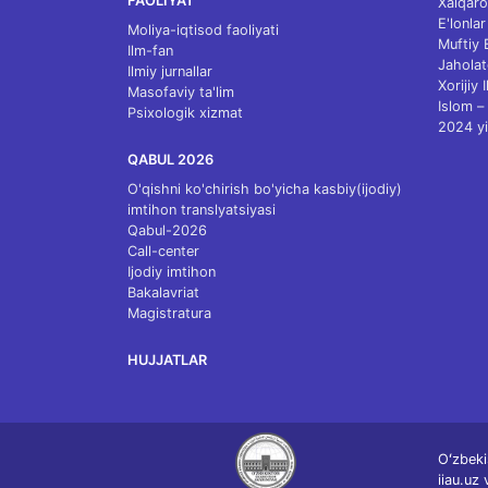
FAOLIYAT
Xalqaro
E'lonlar
Moliya-iqtisod faoliyati
Muftiy
Ilm-fan
Jaholat
Ilmiy jurnallar
Xorijiy 
Masofaviy ta'lim
Islom – 
Psixologik xizmat
2024 yi
QABUL 2026
O'qishni ko'chirish bo'yicha kasbiy(ijodiy)
imtihon translyatsiyasi
Qabul-2026
Call-center
Ijodiy imtihon
Bakalavriat
Magistratura
HUJJATLAR
Oʻzbeki
iiau.uz