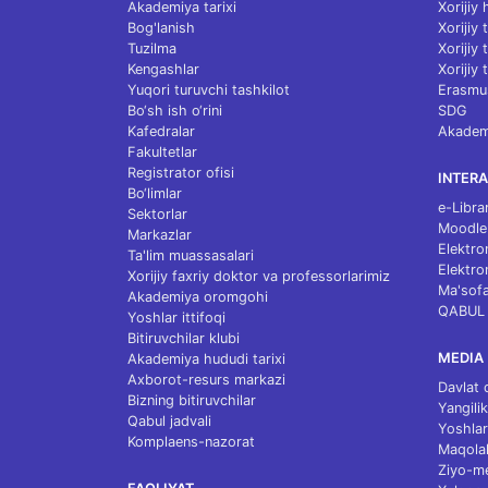
Akademiya tarixi
Xorijiy
Bog'lanish
Xorijiy
Tuzilma
Xorijiy
Kengashlar
Xorijiy 
Yuqori turuvchi tashkilot
Erasmu
Bo‘sh ish o‘rini
SDG
Kafedralar
Akademi
Fakultetlar
Registrator ofisi
INTERA
Bo‘limlar
e-Libra
Sektorlar
Moodle
Markazlar
Elektro
Ta'lim muassasalari
Elektro
Xorijiy faxriy doktor va professorlarimiz
Ma'sofa
Akademiya oromgohi
QABUL
Yoshlar ittifoqi
Bitiruvchilar klubi
MEDIA
Akademiya hududi tarixi
Axborot-resurs markazi
Davlat 
Bizning bitiruvchilar
Yangilik
Qabul jadvali
Yoshlar
Komplaens-nazorat
Maqolal
Ziyo-m