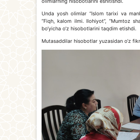
olimlarning hisobotlarini eshitishdi.
Unda yosh olimlar “Islom tarixi va manba
“Fiqh, kalom ilmi. Ilohiyot”, “Mumtoz s
bo‘yicha o‘z hisobotlarini taqdim etishdi.
Mutasaddilar hisobotlar yuzasidan o‘z fikr-