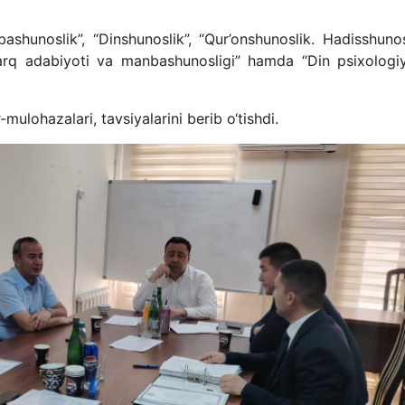
shunoslik”, “Dinshunoslik”, “Qur’onshunoslik. Hadisshunosl
harq adabiyoti va manbashunosligi” hamda “Din psixologiy
mulohazalari, tavsiyalarini berib o‘tishdi.