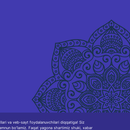
ari va veb-sayt foydalanuvchilari diqqatiga! Siz
amnun boʻlamiz. Faqat yagona shartimiz shuki, xabar