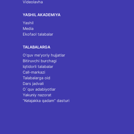
Videolavha
YASHIL AKADEMIYA
Yashil
Media
Ekofaol talabalar
TALABALARGA
O‘quv me'yoriy hujjatlar
Bitiruvchi burchagi
Iqtidorli talabalar
Call-markazi
Talabalarga oid
Dars jadvali
O`quv adabiyotlar
Yakuniy nazorat
“Kelajakka qadam” dasturi