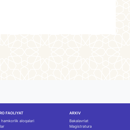
RO FAOLIYAT
ARXIV
 hamkorlik aloqalari
Bakalavriat
lar
Magistratura