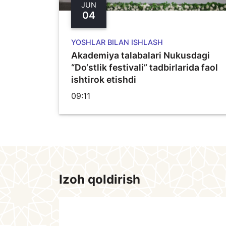
JUN
04
YOSHLAR BILAN ISHLASH
Akademiya talabalari Nukusdagi
“Do‘stlik festivali” tadbirlarida faol
ishtirok etishdi
09:11
Izoh qoldirish