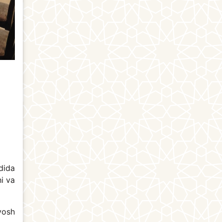
dida
i va
yosh