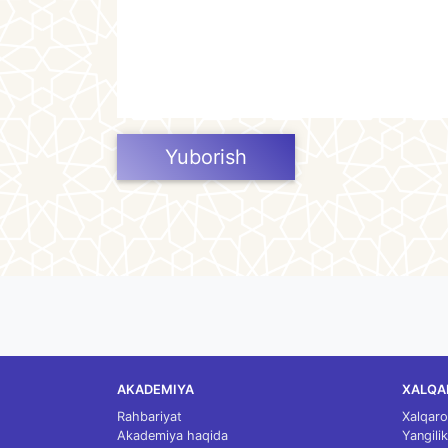
Yuborish
AKADEMIYA
XALQA
Rahbariyat
Xalqaro
Akademiya haqida
Yangilik