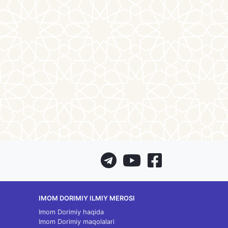
IMOM DORIMIY ILMIY MEROSI
Imom Dorimiy haqida
Imom Dorimiy maqolalari