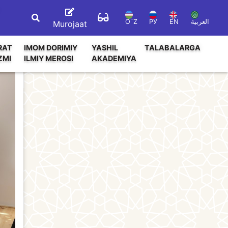
O`Z
РУ
EN
العربية
Murojaat
RAT
IMOM DORIMIY
YASHIL
TALABALARGA
ZMI
ILMIY MEROSI
AKADEMIYA