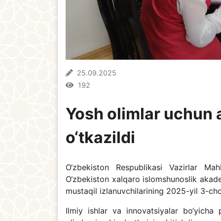
25.09.2025
192
Yosh olimlar uchun a
o‘tkazildi
O‘zbekiston Respublikasi Vazirlar Mah
O‘zbekiston xalqaro islomshunoslik akade
mustaqil izlanuvchilarining 2025-yil 3-cho
Ilmiy ishlar va innovatsiyalar bo‘yich