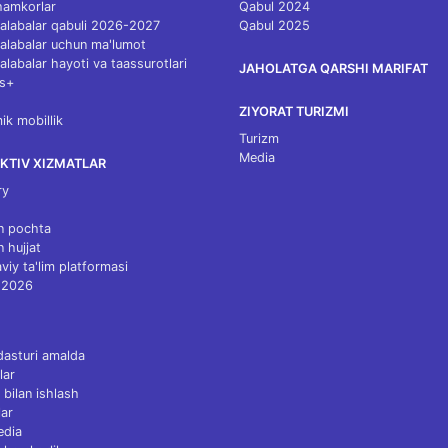
 hamkorlar
Qabul 2024
 talabalar qabuli 2026-2027
Qabul 2025
 talabalar uchun ma'lumot
talabalar hayoti va taassurotlari
JAHOLATGA QARSHI MARIFAT
s+
ZIYORAT TURIZMI
k mobillik
Turizm
Media
KTIV XIZMATLAR
ry
n pochta
n hujjat
viy ta'lim platformasi
 2026
dasturi amalda
lar
 bilan ishlash
ar
edia