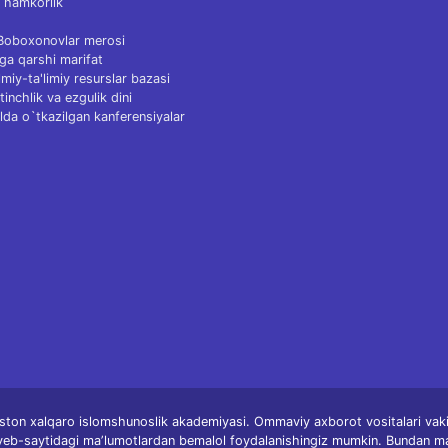
 hamkorlik
 Boboxonovlar merosi
ga qarshi marifat
Ilmiy-ta'limiy resurslar bazasi
tinchlik va ezgulik dini
lda o`tkazilgan kanferensiyalar
ston xalqaro islomshunoslik akademiyasi. Ommaviy axborot vositalari vakill
 veb-saytidagi maʼlumotlardan bemalol foydalanishingiz mumkin. Bundan m