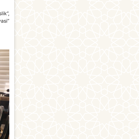
ik”,
asi”