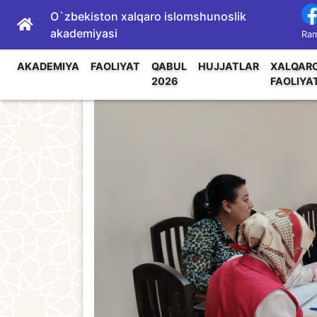
O`zbekiston xalqaro islomshunoslik
akademiyasi
Ram
AKADEMIYA
FAOLIYAT
QABUL
HUJJATLAR
XALQAR
2026
FAOLIYA