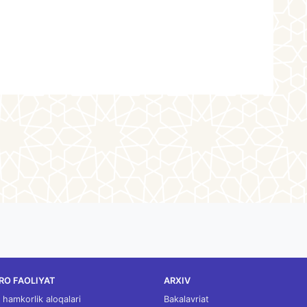
RO FAOLIYAT
ARXIV
 hamkorlik aloqalari
Bakalavriat