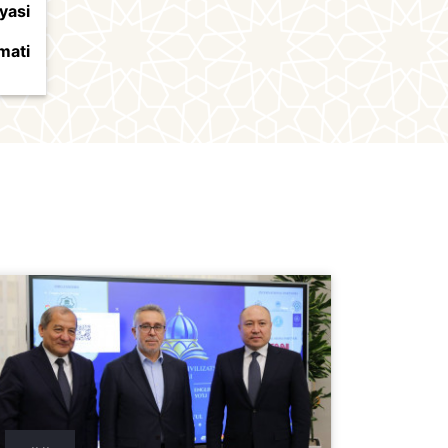
yasi
mati