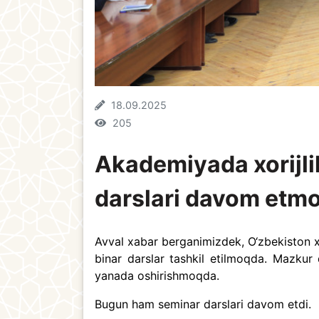
18.09.2025
205
Akademiyada xorijlik
darslari davom etm
Avval xabar berganimizdek, O‘zbekiston xa
binar darslar tashkil etilmoqda. Mazkur d
yanada oshirishmoqda.
Bugun ham seminar darslari davom etdi.