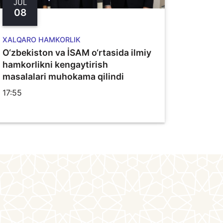
JUL
08
XALQARO HAMKORLIK
O‘zbekiston va İSAM o‘rtasida ilmiy
hamkorlikni kengaytirish
masalalari muhokama qilindi
17:55