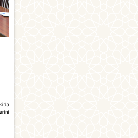
kida
rini