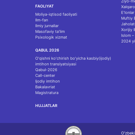
Ziyo-m
FAOLIYAT
Xalqaro
E'lonlar
Moliya-iqtisod faoliyati
Muftiy
Ilm-fan
Jaholat
Ilmiy jurnallar
Xorijiy 
Masofaviy ta'lim
Islom – 
Psixologik xizmat
2024 yi
QABUL 2026
O'qishni ko'chirish bo'yicha kasbiy(ijodiy)
imtihon translyatsiyasi
Qabul-2026
Call-center
Ijodiy imtihon
Bakalavriat
Magistratura
HUJJATLAR
Oʻzbeki