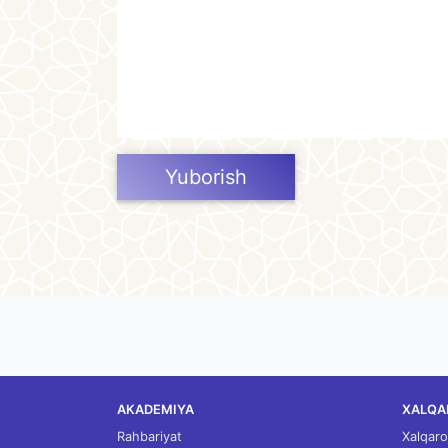
Yuborish
AKADEMIYA
XALQA
Rahbariyat
Xalqaro