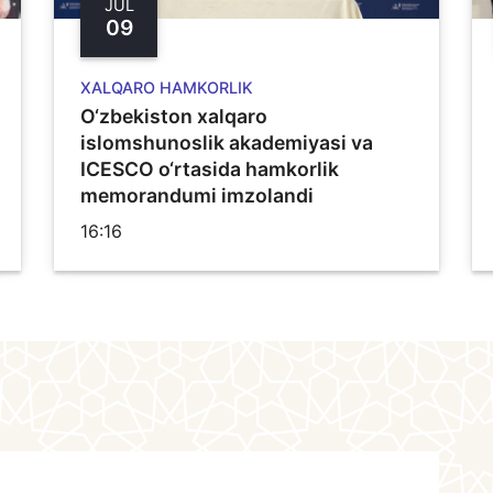
JUL
09
XALQARO HAMKORLIK
O‘zbekiston xalqaro
islomshunoslik akademiyasi va
ICESCO o‘rtasida hamkorlik
memorandumi imzolandi
16:16