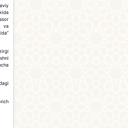
aviy
kida
ssor
k va
ida”
irgi
shni
ncha
dagi
onch