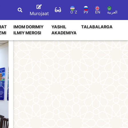
O`Z
РУ
EN
العربية
Murojaat
RAT
IMOM DORIMIY
YASHIL
TALABALARGA
ZMI
ILMIY MEROSI
AKADEMIYA