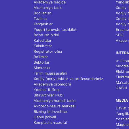
Akademiya haqida
Yangilik
Akademiya tarixi
Xorijiy
Bog'lanish
Xorijiy
Tuzilma
Xorijiy
Kengashlar
Xorijiy 
Yuqori turuvchi tashkilot
Erasmu
Bo‘sh ish o‘rini
SDG
Kafedralar
Akademi
Fakultetlar
Registrator ofisi
INTERA
Bo‘limlar
e-Libra
Sektorlar
Moodle
Markazlar
Elektro
Ta'lim muassasalari
Elektro
Xorijiy faxriy doktor va professorlarimiz
Ma'sofa
Akademiya oromgohi
QABUL
Yoshlar ittifoqi
Bitiruvchilar klubi
MEDIA
Akademiya hududi tarixi
Axborot-resurs markazi
Davlat 
Bizning bitiruvchilar
Yangilik
Qabul jadvali
Yoshlar
Komplaens-nazorat
Maqolal