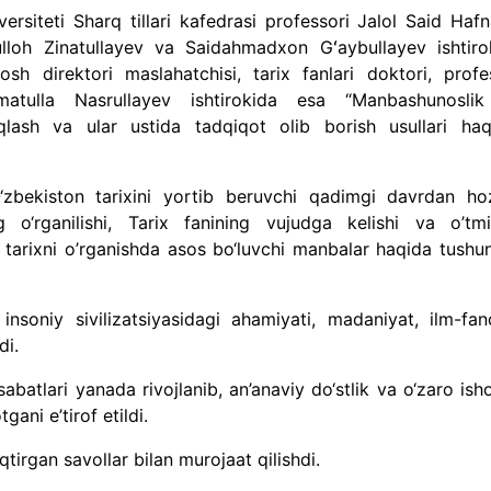
rsiteti Sharq tillari kafedrasi professori Jalol Said Hafn
loh Zinatullayev va Saidahmadxon Gʻaybullayev ishtiro
h direktori maslahatchisi, tarix fanlari doktori, profe
tulla Nasrullayev ishtirokida esa “Manbashunosli
iqlash va ular ustida tadqiqot olib borish usullari haq
zbekiston tarixini yortib beruvchi qadimgi davrdan hoz
 o‘rganilishi, Tarix fanining vujudga kelishi va o’tmi
 tarixni o’rganishda asos bo‘luvchi manbalar haqida tushu
insoniy sivilizatsiyasidagi ahamiyati, madaniyat, ilm-fan
ldi.
batlari yanada rivojlanib, an’anaviy do‘stlik va o‘zaro ish
ani e’tirof etildi.
qtirgan savollar bilan murojaat qilishdi.