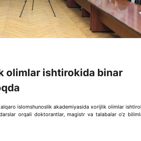
 olimlar ishtirokida binar
oqda
lqaro islomshunoslik akademiyasida xorijlik olimlar ishtiro
arslar orqali doktorantlar, magistr va talabalar o‘z bilimla