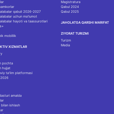
lar
Magistratura
 hamkorlar
Qabul 2024
 talabalar qabuli 2026-2027
Qabul 2025
 talabalar uchun ma'lumot
talabalar hayoti va taassurotlari
JAHOLATGA QARSHI MARIFAT
s+
ZIYORAT TURIZMI
k mobillik
Turizm
Media
KTIV XIZMATLAR
ry
n pochta
n hujjat
viy ta'lim platformasi
 2026
dasturi amalda
lar
 bilan ishlash
ar