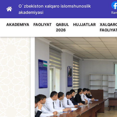
O`zbekiston xalqaro islomshunoslik
akademiyasi
Ram
AKADEMIYA
FAOLIYAT
QABUL
HUJJATLAR
XALQAR
2026
FAOLIYA