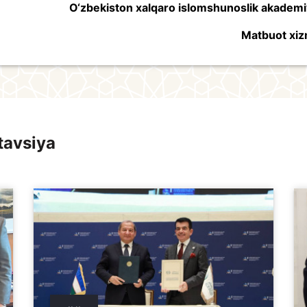
O‘zbekiston xalqaro islomshunoslik akademi
Matbuot xiz
tavsiya