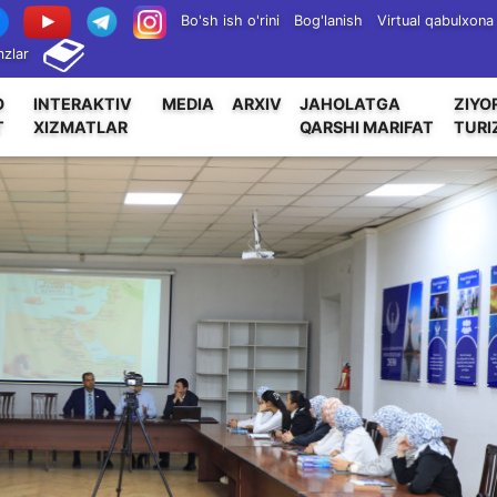
Bo'sh ish o'rini
Bog'lanish
Virtual qabulxona
zlar
O
INTERAKTIV
MEDIA
ARXIV
JAHOLATGA
ZIYO
T
XIZMATLAR
QARSHI MARIFAT
TURI