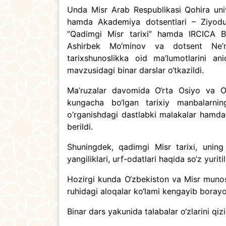
Unda Misr Arab Respublikasi Qohira unive
hamda Akademiya dotsentlari – Ziyodul
“Qadimgi Misr tarixi” hamda IRCICA Bos
Ashirbek Mo‘minov va dotsent Ne’ma
tarixshunoslikka oid ma’lumotlarini an
mavzusidagi binar darslar o‘tkazildi.
Ma’ruzalar davomida O‘rta Osiyo va O‘
kungacha bo‘lgan tarixiy manbalarning
o’rganishdagi dastlabki malakalar hamda
berildi.
Shuningdek, qadimgi Misr tarixi, uning 
yangiliklari, urf-odatlari haqida so‘z yuriti
Hozirgi kunda O‘zbekiston va Misr munosa
ruhidagi aloqalar ko‘lami kengayib borayotg
Binar dars yakunida talabalar o‘zlarini qizi