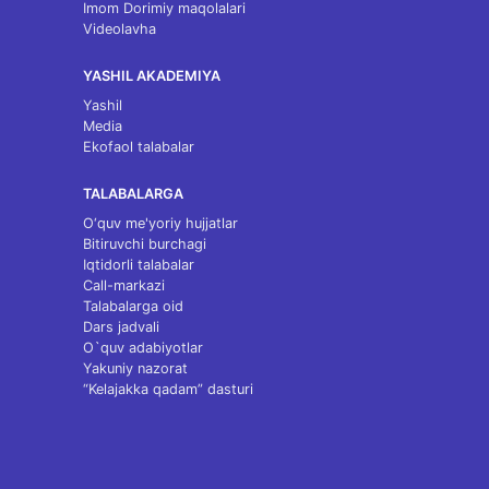
Imom Dorimiy maqolalari
Videolavha
YASHIL AKADEMIYA
Yashil
Media
Ekofaol talabalar
TALABALARGA
O‘quv me'yoriy hujjatlar
Bitiruvchi burchagi
Iqtidorli talabalar
Call-markazi
Talabalarga oid
Dars jadvali
O`quv adabiyotlar
Yakuniy nazorat
“Kelajakka qadam” dasturi