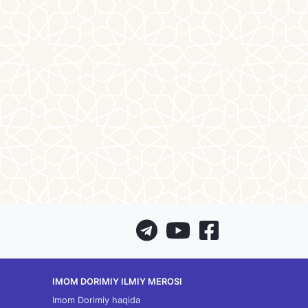
IMOM DORIMIY ILMIY MEROSI
Imom Dorimiy haqida