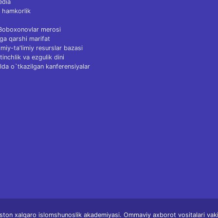
edia
 hamkorlik
 Boboxonovlar merosi
ga qarshi marifat
Ilmiy-ta'limiy resurslar bazasi
tinchlik va ezgulik dini
lda o`tkazilgan kanferensiyalar
ston xalqaro islomshunoslik akademiyasi. Ommaviy axborot vositalari vakill