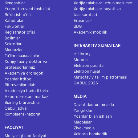
Kengashlar
Xorijiy talabalar uchun ma'lumot
Yuqori turuvchi tashkilot
Xorijiy talabalar hayoti va
Bo‘sh ish o‘rini
taassurotlari
Kafedralar
Erasmus+
Fakultetlar
SDG
Registrator ofisi
Akademik mobillik
Bo‘limlar
Sektorlar
INTERAKTIV XIZMATLAR
Markazlar
e-Library
Ta'lim muassasalari
Moodle
Xorijiy faxriy doktor va
Elektron pochta
professorlarimiz
Elektron hujjat
Akademiya oromgohi
Ma'sofaviy ta'lim platformasi
Yoshlar ittifoqi
QABUL 2026
Bitiruvchilar klubi
Akademiya hududi tarixi
MEDIA
Axborot-resurs markazi
Bizning bitiruvchilar
Davlat dasturi amalda
Qabul jadvali
Yangiliklar
Komplaens-nazorat
Yoshlar bilan ishlash
Maqolalar
FAOLIYAT
Ziyo-media
Xalqaro hamkorlik
Moliya-iqtisod faoliyati