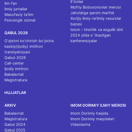
E'lonlar
Ilm-fan
Muftiy Boboxonovlar merosi
Ilmiy jurnallar
Jaholatga qarshi marifat
Masofaviy ta'lim
Xorijiy Ilmiy-ta'limiy resurslar
Psixologik xizmat
bazasi
Islom – tinchlik va ezgulik dini
QABUL 2026
2024 yilda o`tkazilgan
O'qishni ko'chirish bo'yicha
kanferensiyalar
kasbiy(ijodiy) imtihon
translyatsiyasi
Qabul-2026
Call-center
Ijodiy imtihon
Bakalavriat
Magistratura
HUJJATLAR
ARXIV
IMOM DORIMIY ILMIY MEROSI
Bakalavriat
Imom Dorimiy haqida
Magistratura
Imom Dorimiy maqolalari
Qabul 2024
Videolavha
Qabul 2025