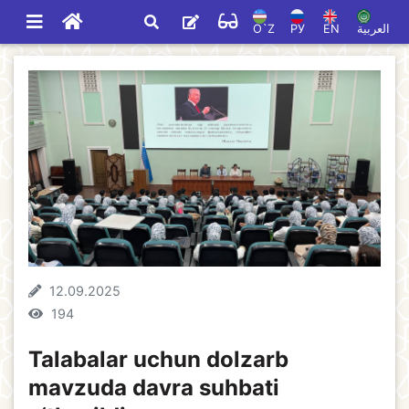
O`Z
РУ
EN
العربية
12.09.2025
194
Talabalar uchun dolzarb
mavzuda davra suhbati