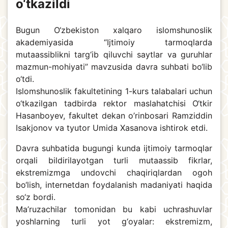
o‘tkazildi
Bugun O‘zbekiston xalqaro islomshunoslik
akademiyasida “Ijtimoiy tarmoqlarda
mutaassiblikni targ‘ib qiluvchi saytlar va guruhlar
mazmun-mohiyati” mavzusida davra suhbati bo‘lib
o‘tdi.
Islomshunoslik fakultetining 1-kurs talabalari uchun
o‘tkazilgan tadbirda rektor maslahatchisi O‘tkir
Hasanboyev, fakultet dekan o’rinbosari Ramziddin
Isakjonov va tyutor Umida Xasanova ishtirok etdi.
Davra suhbatida bugungi kunda ijtimoiy tarmoqlar
orqali bildirilayotgan turli mutaassib fikrlar,
ekstremizmga undovchi chaqiriqlardan ogoh
bo‘lish, internetdan foydalanish madaniyati haqida
so‘z bordi.
Ma’ruzachilar tomonidan bu kabi uchrashuvlar
yoshlarning turli yot g‘oyalar: ekstremizm,