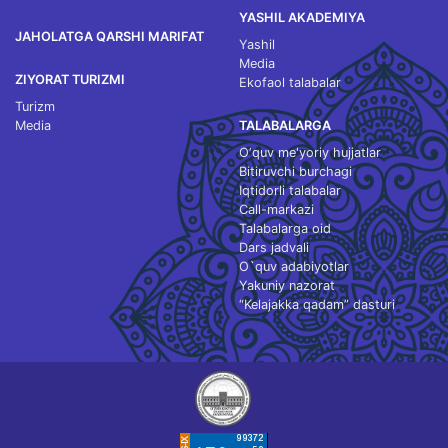
YASHIL AKADEMIYA
JAHOLATGA QARSHI MARIFAT
Yashil
Media
ZIYORAT TURIZMI
Ekofaol talabalar
Turizm
Media
TALABALARGA
O‘quv me'yoriy hujjatlar
Bitiruvchi burchagi
Iqtidorli talabalar
Call-markazi
Talabalarga oid
Dars jadvali
O`quv adabiyotlar
Yakuniy nazorat
“Kelajakka qadam” dasturi