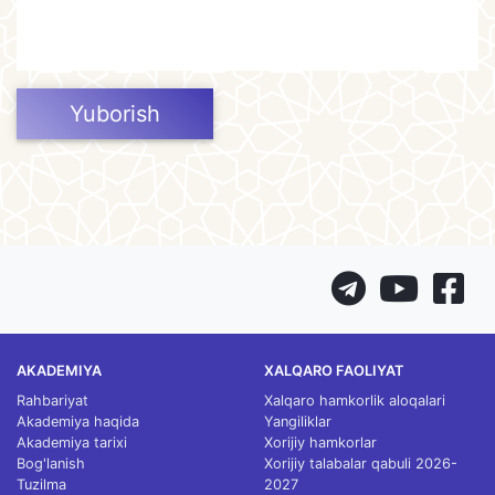
Yuborish
AKADEMIYA
XALQARO FAOLIYAT
Rahbariyat
Xalqaro hamkorlik aloqalari
Akademiya haqida
Yangiliklar
Akademiya tarixi
Xorijiy hamkorlar
Bog'lanish
Xorijiy talabalar qabuli 2026-
Tuzilma
2027