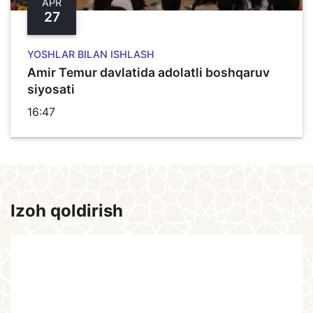
APR
27
YOSHLAR BILAN ISHLASH
Amir Temur davlatida adolatli boshqaruv
siyosati
16:47
Izoh qoldirish