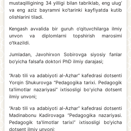
mustaqilligining 34 yilligi bilan tabriklab, eng ulug‘
va eng aziz bayramni ko‘tarinki kayfiyatda kutib
olishlarini tiladi.
Kengash avvalida bir guruh o‘qituvchilarga ilmiy
unvon va diplomlarni topshirish marosimi
o‘tkazildi.
Jumladan, Javohirxon Sobirovga siyosiy fanlar
bo‘yicha falsafa doktori PhD ilmiy darajasi;
“Arab tili va adabiyoti al-Azhar” kafedrasi dotsenti
Yorqin Shukurovga “Pedagogika tarixi. Pedagogik
ta’limotlar nazariyasi” ixtisosligi bo'yicha dotsent
ilmiy unvoni;
“Arab tili va adabiyoti al-Azhar” kafedrasi dotsenti
Madinabonu Kadirovaga “Pedagogika nazariyasi.
Pedagogik ta'limotlar tarixi” ixtisosligi bo‘yicha
dotsent ilmiy unvoni;