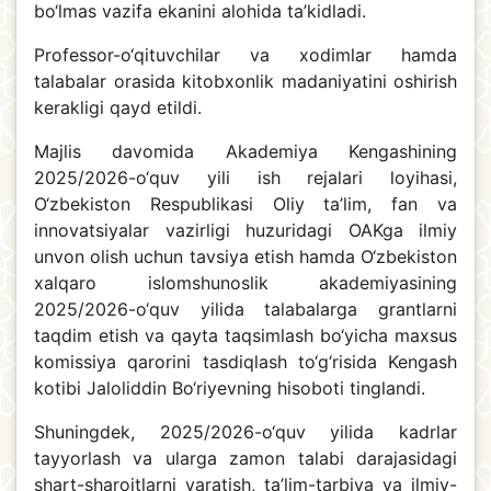
bo‘lmas vazifa ekanini alohida ta’kidladi.
Professor-o‘qituvchilar va xodimlar hamda
talabalar orasida kitobxonlik madaniyatini oshirish
kerakligi qayd etildi.
Majlis davomida Akademiya Kengashining
2025/2026-o‘quv yili ish rejalari loyihasi,
O‘zbekiston Respublikasi Oliy ta’lim, fan va
innovatsiyalar vazirligi huzuridagi OAKga ilmiy
unvon olish uchun tavsiya etish hamda O‘zbekiston
xalqaro islomshunoslik akademiyasining
2025/2026-o‘quv yilida talabalarga grantlarni
taqdim etish va qayta taqsimlash bo‘yicha maxsus
komissiya qarorini tasdiqlash to‘g‘risida Kengash
kotibi Jaloliddin Bo‘riyevning hisoboti tinglandi.
Shuningdek, 2025/2026-o‘quv yilida kadrlar
tayyorlash va ularga zamon talabi darajasidagi
shart-sharoitlarni yaratish, ta’lim-tarbiya va ilmiy-