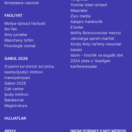
Komplaens-nazorat
Yoshlar bilan ishlash
Maqolalar
FAOLIYAT
Ziyo-media
Xalqaro hamkorlik
Moliya-iqtisod faoliyati
E'lonlar
Ilm-fan
Muftiy Boboxonovlar merosi
Ilmiy jurnallar
Jaholatga qarshi marifat
Masofaviy ta'lim
Xorijiy Ilmiy-ta'limiy resurslar
Psixologik xizmat
bazasi
Islom – tinchlik va ezgulik dini
QABUL 2026
2024 yilda o`tkazilgan
O'qishni ko'chirish bo'yicha
kanferensiyalar
kasbiy(ijodiy) imtihon
translyatsiyasi
Qabul-2026
Call-center
Ijodiy imtihon
Bakalavriat
Magistratura
HUJJATLAR
ARXIV
IMOM DORIMIY ILMIY MEROSI