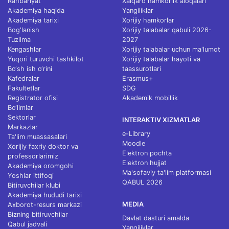
Rahbariyat
Xalqaro hamkorlik aloqalari
Akademiya haqida
Yangiliklar
Akademiya tarixi
Xorijiy hamkorlar
Bog'lanish
Xorijiy talabalar qabuli 2026-
Tuzilma
2027
Kengashlar
Xorijiy talabalar uchun ma'lumot
Yuqori turuvchi tashkilot
Xorijiy talabalar hayoti va
Bo‘sh ish o‘rini
taassurotlari
Kafedralar
Erasmus+
Fakultetlar
SDG
Registrator ofisi
Akademik mobillik
Bo‘limlar
Sektorlar
INTERAKTIV XIZMATLAR
Markazlar
e-Library
Ta'lim muassasalari
Moodle
Xorijiy faxriy doktor va
Elektron pochta
professorlarimiz
Elektron hujjat
Akademiya oromgohi
Ma'sofaviy ta'lim platformasi
Yoshlar ittifoqi
QABUL 2026
Bitiruvchilar klubi
Akademiya hududi tarixi
MEDIA
Axborot-resurs markazi
Bizning bitiruvchilar
Davlat dasturi amalda
Qabul jadvali
Yangiliklar