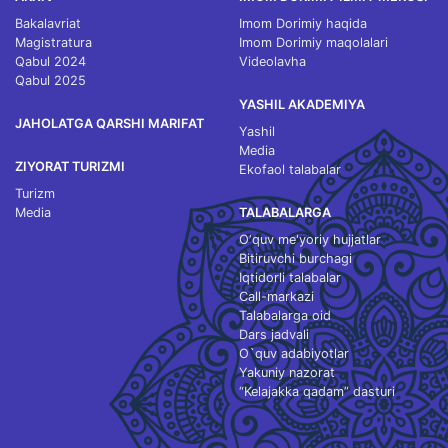
Bakalavriat
Imom Dorimiy haqida
Magistratura
Imom Dorimiy maqolalari
Qabul 2024
Videolavha
Qabul 2025
YASHIL AKADEMIYA
JAHOLATGA QARSHI MARIFAT
Yashil
Media
ZIYORAT TURIZMI
Ekofaol talabalar
Turizm
Media
TALABALARGA
O‘quv me'yoriy hujjatlar
Bitiruvchi burchagi
Iqtidorli talabalar
Call-markazi
Talabalarga oid
Dars jadvali
O`quv adabiyotlar
Yakuniy nazorat
“Kelajakka qadam” dasturi