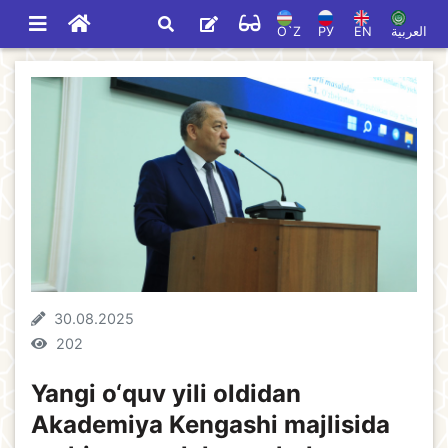
O`Z
РУ
EN
العربية
30.08.2025
202
Yangi o‘quv yili oldidan
Akademiya Kengashi majlisida