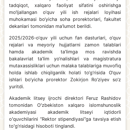
tadqiqot, xalqaro faoliyat sifatini oshirishga
mo‘ljallangan o‘quv yili ish rejalari loyihasi
muhokamasi bo‘yicha soha prorektorlari, fakultet
dekanlari tomonidan ma’lumot berildi.
2025/2026-o‘quv yili uchun fan dasturlari, o‘quv
rejalari va meyoriy hujjatlarni zamon talablari
hamda akademik ta’limga mos ravishda
bakalavriat ta’lim yo‘nalishlari va magistratura
mutaxassisliklari uchun malaka talablariga muvofiq
holda ishlab chiqilganlik holati to‘g‘risida O‘quv
ishlari bo‘yicha prorektor Zokirjon Ro‘ziyev so‘z
yuritdi.
Akademik litsey ijrochi direktori Feruz Rashidov
tomonidan Oʻzbekiston xalqaro islomshunoslik
akademiyasi akademik litseyi iqtidorli
oʻquvchilarini “Rektor stipendiyasi”ga tavsiya etish
toʻg‘risidagi hisoboti tinglandi.