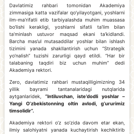
Davlatimiz rahbari tomonidan Akademiya
zimmasiga katta vazifalar qo‘yilayotgani, yoshlarni
ilm-ma’rifatli etib tarbiyalashda muhim muassasa
bo‘lishi kerakligi, yoshlarni sifatli ta’lim bilan
ta’minlash ustuvor maqsad ekani ta’kidlandi.
Barcha mas’ul mutasaddilar yoshlar bilan ishlash
tizimini yanada shakllantirish uchun “Strategik
yo‘nalish” tuzishi zarurligi qayd etildi. “Har bir
talabaning taqdiri biz uchun muhim” dedi
Akademiya rektori.
Zero, davlatimiz rahbari mustaqilligimizning 34
yillik bayrami tantanalaridagi nutqlarida
aytganlaridek,
“Intiluvchan, iste’dodli yoshlar –
Yangi O‘zbekistonning oltin avlodi, g‘ururimiz
timsolidir”.
Akademiya rektori o‘z so‘zida davom etar ekan,
ilmiy salohiyatni yanada kuchaytirish kechiktirib