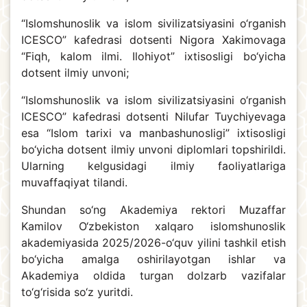
“Islomshunoslik va islom sivilizatsiyasini o‘rganish
ICESCO” kafedrasi dotsenti Nigora Xakimovaga
“Fiqh, kalom ilmi. Ilohiyot” ixtisosligi bo‘yicha
dotsent ilmiy unvoni;
“Islomshunoslik va islom sivilizatsiyasini o‘rganish
ICESCO” kafedrasi dotsenti Nilufar Tuychiyevaga
esa “Islom tarixi va manbashunosligi” ixtisosligi
bo‘yicha dotsent ilmiy unvoni diplomlari topshirildi.
Ularning kelgusidagi ilmiy faoliyatlariga
muvaffaqiyat tilandi.
Shundan so‘ng Akademiya rektori Muzaffar
Kamilov O‘zbekiston xalqaro islomshunoslik
akademiyasida 2025/2026-o‘quv yilini tashkil etish
bo‘yicha amalga oshirilayotgan ishlar va
Akademiya oldida turgan dolzarb vazifalar
to‘g‘risida so‘z yuritdi.