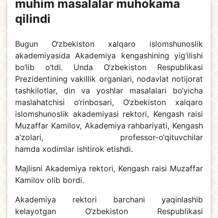
muhim masalalar muhokama
qilindi
Bugun O‘zbekiston xalqaro islomshunoslik
akademiyasida Akademiya kengashining yig‘ilishi
bo‘lib o‘tdi. Unda O‘zbekiston Respublikasi
Prezidentining vakillik organlari, nodavlat notijorat
tashkilotlar, din va yoshlar masalalari bo‘yicha
maslahatchisi o‘rinbosari, O‘zbekiston xalqaro
islomshunoslik akademiyasi rektori, Kengash raisi
Muzaffar Kamilov, Akademiya rahbariyati, Kengash
a’zolari, professor-o‘qituvchilar
hamda xodimlar ishtirok etishdi.
Majlisni Akademiya rektori, Kengash raisi Muzaffar
Kamilov olib bordi.
Akademiya rektori barchani yaqinlashib
kelayotgan O‘zbekiston Respublikasi