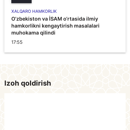
XALQARO HAMKORLIK
O‘zbekiston va İSAM o‘rtasida ilmiy
hamkorlikni kengaytirish masalalari
muhokama qilindi
17:55
Izoh qoldirish