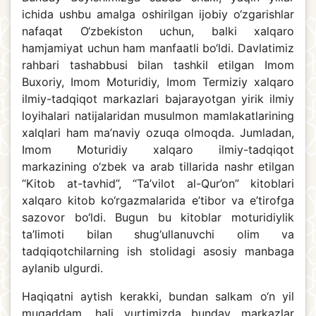
ichida ushbu amalga oshirilgan ijobiy o‘zgarishlar
nafaqat O‘zbekiston uchun, balki xalqaro
hamjamiyat uchun ham manfaatli bo‘ldi. Davlatimiz
rahbari tashabbusi bilan tashkil etilgan Imom
Buxoriy, Imom Moturidiy, Imom Termiziy xalqaro
ilmiy-tadqiqot markazlari bajarayotgan yirik ilmiy
loyihalari natijalaridan musulmon mamlakatlarining
xalqlari ham ma’naviy ozuqa olmoqda. Jumladan,
Imom Moturidiy xalqaro ilmiy-tadqiqot
markazining o‘zbek va arab tillarida nashr etilgan
“Kitob at-tavhid”, “Ta’vilot al-Qur’on” kitoblari
xalqaro kitob ko‘rgazmalarida e’tibor va e’tirofga
sazovor bo‘ldi. Bugun bu kitoblar moturidiylik
ta’limoti bilan shug‘ullanuvchi olim va
tadqiqotchilarning ish stolidagi asosiy manbaga
aylanib ulgurdi.
Haqiqatni aytish kerakki, bundan salkam o‘n yil
muqaddam, hali yurtimizda bunday markazlar