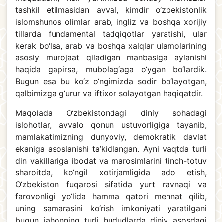
tashkil etilmasidan avval, kimdir o‘zbekistonlik
islomshunos olimlar arab, ingliz va boshqa xorijiy
tillarda fundamental tadqiqotlar yaratishi, ular
kerak bo‘lsa, arab va boshqa xalqlar ulamolarining
asosiy murojaat qiladigan manbasiga aylanishi
haqida gapirsa, mubolag‘aga o‘ygan bo‘lardik.
Bugun esa bu ko‘z o‘ngimizda sodir bo‘layotgan,
qalbimizga g‘urur va iftixor solayotgan haqiqatdir.
Maqolada O‘zbekistondagi diniy sohadagi
islohotlar, avvalo qonun ustuvorligiga tayanib,
mamlakatimizning dunyoviy, demokratik davlat
ekaniga asoslanishi ta’kidlangan. Ayni vaqtda turli
din vakillariga ibodat va marosimlarini tinch-totuv
sharoitda, ko‘ngil xotirjamligida ado etish,
O‘zbekiston fuqarosi sifatida yurt ravnaqi va
farovonligi yo‘lida hamma qatori mehnat qilib,
uning samarasini ko‘rish imkoniyati yaratilgani
bugun jahonning turli hududlarda diniy asosdagi