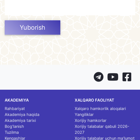
Yuborish
AKADEMIYA
XALQARO FAOLIYAT
Rahbariyat
Xalqaro hamkorlik aloqalari
Akademiya haqida
Yangiliklar
Akademiya tarixi
Xorijiy hamkorlar
Bog'lanish
Xorijiy talabalar qabuli 2026-
Tuzilma
2027
Kengashlar
Xorijiy talabalar uchun ma'lumot