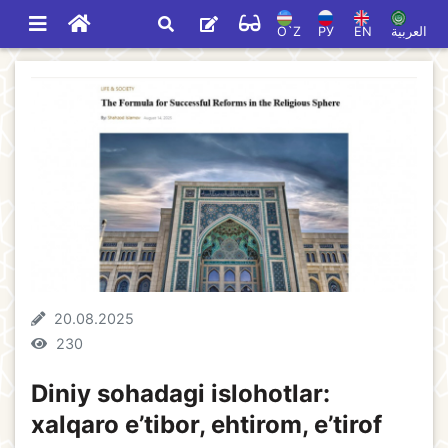
O`Z
РУ
EN
العربية
20.08.2025
230
Diniy sohadagi islohotlar:
xalqaro e’tibor, ehtirom, e’tirof