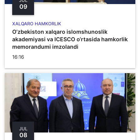
JUL
09
XALQARO HAMKORLIK
O‘zbekiston xalqaro islomshunoslik
akademiyasi va ICESCO o‘rtasida hamkorlik
memorandumi imzolandi
16:16
JUL
08