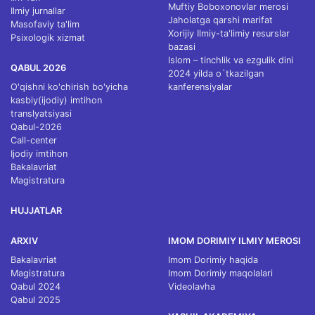
Muftiy Boboxonovlar merosi
Ilmiy jurnallar
Jaholatga qarshi marifat
Masofaviy ta'lim
Xorijiy Ilmiy-ta'limiy resurslar
Psixologik xizmat
bazasi
Islom – tinchlik va ezgulik dini
QABUL 2026
2024 yilda o`tkazilgan
O'qishni ko'chirish bo'yicha
kanferensiyalar
kasbiy(ijodiy) imtihon
translyatsiyasi
Qabul-2026
Call-center
Ijodiy imtihon
Bakalavriat
Magistratura
HUJJATLAR
ARXIV
IMOM DORIMIY ILMIY MEROSI
Bakalavriat
Imom Dorimiy haqida
Magistratura
Imom Dorimiy maqolalari
Qabul 2024
Videolavha
Qabul 2025