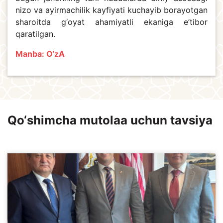
nizo va ayirmachilik kayfiyati kuchayib borayotgan
sharoitda g‘oyat ahamiyatli ekaniga e’tibor
qaratilgan.
Manba:
O‘zA
Qo‘shimcha mutolaa uchun tavsiya