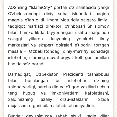
AQShning “IslamiCity” portali o‘z sahifasida yangi
O‘zbekistondagi diniy soha islohotlari haqida
maqola e’lon qildi. Imom Moturidiy xalqaro ilmiy-
tadqiqot markazi direktori o‘rinbosari Sh.Islomov
bilan hamkorlikda tayyorlangan ushbu maqolada
so‘nggi yillarda dunyoning yetakchi ilmiy
markazlari va ekspert doiralari e’tiborini tortgan
masala – O‘zbekistondagi diniy-ma’rifiy sohadagi
islohotlar, ularning muvaffaqiyat keltirgan omillari
haqida so‘z boradi.
Darhaqiqat, O‘zbekiston Prezidenti tashabbusi
bilan boshlangan bu islohotlar o‘zining
xalqparvarligi, barcha din va e’tiqod vakillari uchun
teng huquq va imkoniyatlarni kafolatlashi,
xalqimizning azaliy orzu-istaklarini o‘zida
mujassam etgani bilan alohida ahamiyatlidir.
Bunday deyishimizga sabab shuki, yaqin yillar