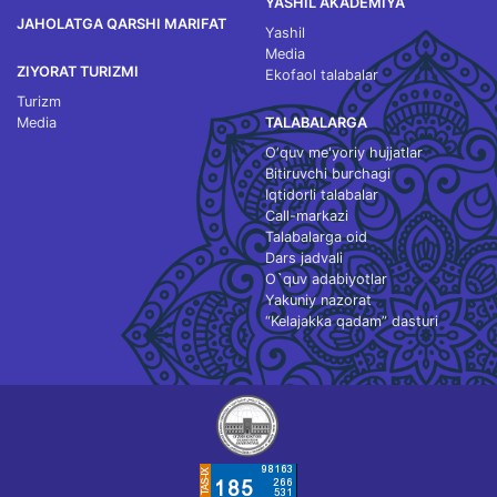
YASHIL AKADEMIYA
JAHOLATGA QARSHI MARIFAT
Yashil
Media
ZIYORAT TURIZMI
Ekofaol talabalar
Turizm
Media
TALABALARGA
O‘quv me'yoriy hujjatlar
Bitiruvchi burchagi
Iqtidorli talabalar
Call-markazi
Talabalarga oid
Dars jadvali
O`quv adabiyotlar
Yakuniy nazorat
“Kelajakka qadam” dasturi