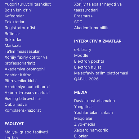
Yuqori turuvchi tashkilot
Xorijiy talabalar hayoti va
Bo‘sh ish o‘rini
taassurotlari
Kafedralar
Erasmus+
Fakultetlar
SDG
Registrator ofisi
Akademik mobillik
Bo‘limlar
Sektorlar
INTERAKTIV XIZMATLAR
Markazlar
e-Library
Ta'lim muassasalari
Moodle
Xorijiy faxriy doktor va
Elektron pochta
professorlarimiz
Elektron hujjat
Akademiya oromgohi
Ma'sofaviy ta'lim platformasi
Yoshlar ittifoqi
QABUL 2026
Bitiruvchilar klubi
Akademiya hududi tarixi
MEDIA
Axborot-resurs markazi
Bizning bitiruvchilar
Davlat dasturi amalda
Qabul jadvali
Yangiliklar
Komplaens-nazorat
Yoshlar bilan ishlash
Maqolalar
FAOLIYAT
Ziyo-media
Xalqaro hamkorlik
Moliya-iqtisod faoliyati
E'lonlar
Ilm-fan