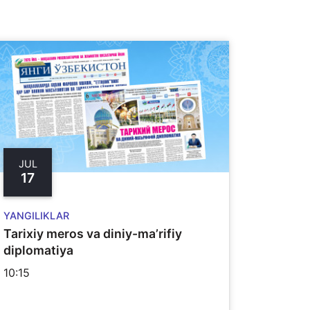
JUL
17
YANGILIKLAR
Tarixiy meros va diniy-ma’rifiy
diplomatiya
10:15