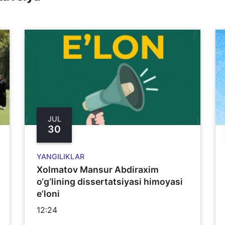
JUL
30
YANGILIKLAR
Xolmatov Mansur Abdiraxim
o‘g‘lining dissertatsiyasi himoyasi
e’loni
12:24