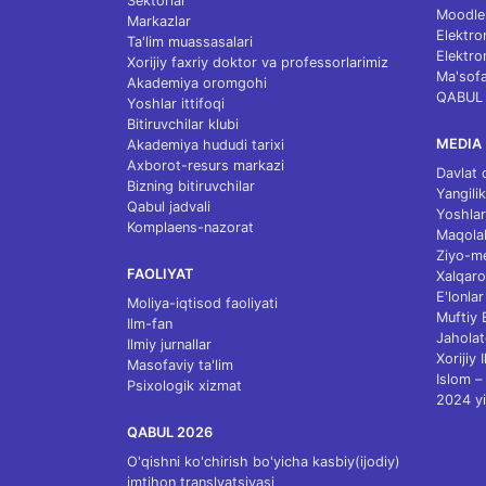
Sektorlar
Moodle
Markazlar
Elektro
Ta'lim muassasalari
Elektro
Xorijiy faxriy doktor va professorlarimiz
Ma'sofa
Akademiya oromgohi
QABUL
Yoshlar ittifoqi
Bitiruvchilar klubi
MEDIA
Akademiya hududi tarixi
Axborot-resurs markazi
Davlat 
Bizning bitiruvchilar
Yangilik
Qabul jadvali
Yoshlar
Komplaens-nazorat
Maqolal
Ziyo-m
FAOLIYAT
Xalqaro
E'lonlar
Moliya-iqtisod faoliyati
Muftiy
Ilm-fan
Jaholat
Ilmiy jurnallar
Xorijiy 
Masofaviy ta'lim
Islom – 
Psixologik xizmat
2024 yi
QABUL 2026
O'qishni ko'chirish bo'yicha kasbiy(ijodiy)
imtihon translyatsiyasi