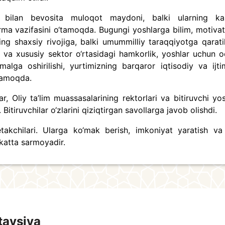
 bilan bevosita muloqot maydoni, balki ularning ka
orma vazifasini o‘tamoqda. Bugungi yoshlarga bilim, motivat
ng shaxsiy rivojiga, balki umummilliy taraqqiyotga qarati
 va xususiy sektor o‘rtasidagi hamkorlik, yoshlar uchun o
alga oshirilishi, yurtimizning barqaror iqtisodiy va ijti
tamoqda.
, Oliy ta’lim muassasalarining rektorlari va bitiruvchi yos
Bitiruvchilar o‘zlarini qiziqtirgan savollarga javob olishdi.
akchilari. Ularga ko‘mak berish, imkoniyat yaratish va 
 katta sarmoyadir.
tavsiya