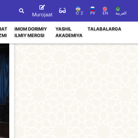
O`Z
РУ
EN
العربية
Murojaat
RAT
IMOM DORIMIY
YASHIL
TALABALARGA
ZMI
ILMIY MEROSI
AKADEMIYA