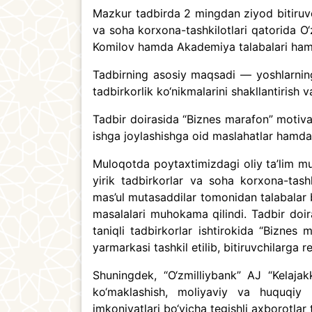
Mazkur tadbirda 2 mingdan ziyod bitiruvchi
va soha korxona-tashkilotlari qatorida O
Komilov hamda Akademiya talabalari ham i
Tadbirning asosiy maqsadi — yoshlarning
tadbirkorlik ko‘nikmalarini shakllantirish v
Tadbir doirasida “Biznes marafon” motivat
ishga joylashishga oid maslahatlar hamda bo
Muloqotda poytaxtimizdagi oliy ta’lim mua
yirik tadbirkorlar va soha korxona-tashk
mas’ul mutasaddilar tomonidan talabalar bi
masalalari muhokama qilindi. Tadbir doir
taniqli tadbirkorlar ishtirokida “Biznes
yarmarkasi tashkil etilib, bitiruvchilarga re
Shuningdek, “O‘zmilliybank” AJ “Kelaja
ko‘maklashish, moliyaviy va huquqiy m
imkoniyatlari bo‘yicha tegishli axborotlar 