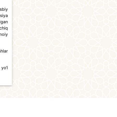
sbiy
siya
lgan
chiq
moiy
hlar
yo‘l