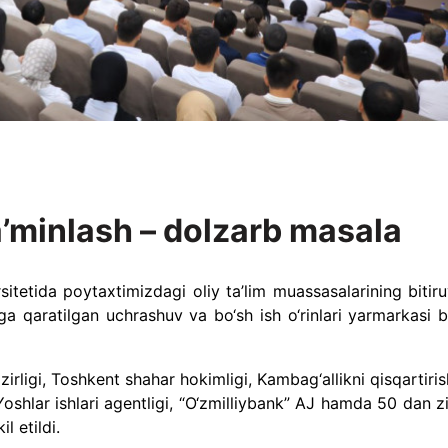
a’minlash – dolzarb masala
itetida poytaxtimizdagi oliy ta’lim muassasalarining bitiru
a qaratilgan uchrashuv va bo‘sh ish o‘rinlari yarmarkasi bo
azirligi, Toshkent shahar hokimligi, Kambag‘allikni qisqartiri
Yoshlar ishlari agentligi, “O‘zmilliybank” AJ hamda 50 dan 
l etildi.