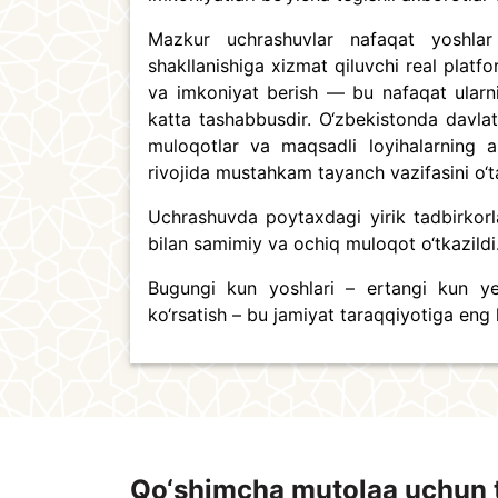
Mazkur uchrashuvlar nafaqat yoshlar
shakllanishiga xizmat qiluvchi real platf
va imkoniyat berish — bu nafaqat ularni
katta tashabbusdir. O‘zbekistonda davlat
muloqotlar va maqsadli loyihalarning am
rivojida mustahkam tayanch vazifasini o‘
Uchrashuvda poytaxdagi yirik tadbirkorlar
bilan samimiy va ochiq muloqot o‘tkazildi. 
Bugungi kun yoshlari – ertangi kun yet
ko‘rsatish – bu jamiyat taraqqiyotiga eng
Qo‘shimcha mutolaa uchun 