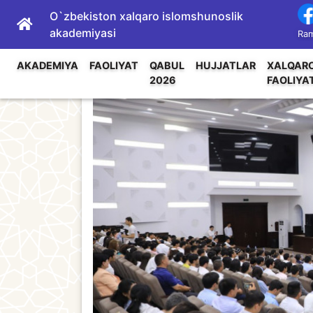
O`zbekiston xalqaro islomshunoslik
akademiyasi
Ram
AKADEMIYA
FAOLIYAT
QABUL
HUJJATLAR
XALQAR
2026
FAOLIYA