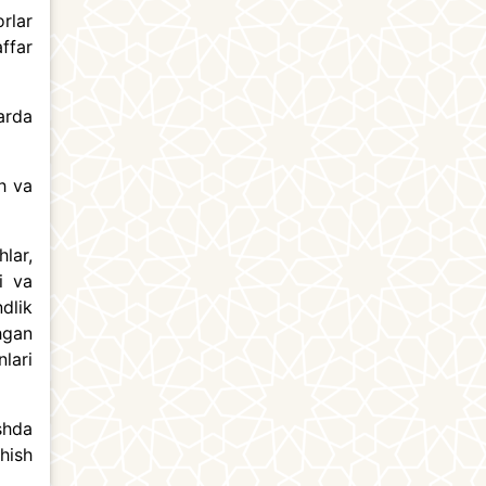
orlar
ffar
arda
h va
lar,
i va
ndlik
hgan
lari
shda
hish