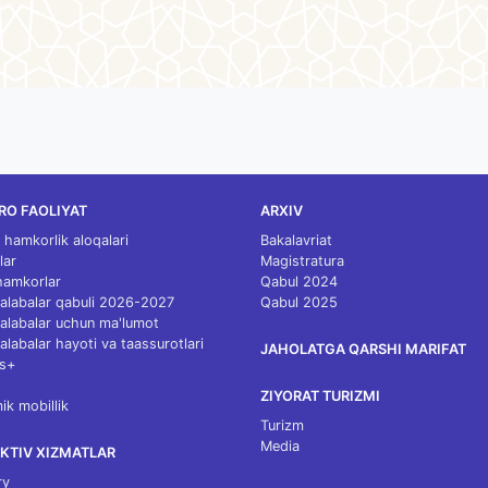
RO FAOLIYAT
ARXIV
 hamkorlik aloqalari
Bakalavriat
lar
Magistratura
 hamkorlar
Qabul 2024
 talabalar qabuli 2026-2027
Qabul 2025
 talabalar uchun ma'lumot
talabalar hayoti va taassurotlari
JAHOLATGA QARSHI MARIFAT
s+
ZIYORAT TURIZMI
k mobillik
Turizm
Media
KTIV XIZMATLAR
ry