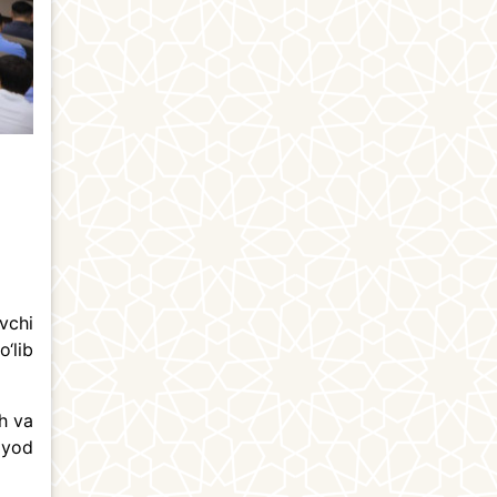
vchi
‘lib
sh va
ziyod