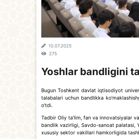
10.07.2025
275
Yoshlar bandligini t
Bugun Toshkent davlat iqtisodiyot univers
talabalari uchun bandlikka ko‘maklashishg
o‘tdi.
Tadbir Oliy ta’lim, fan va innovatsiyalar v
bandlik vazirligi, Savdo-sanoat palatasi, 
xususiy sektor vakillari hamkorligida tashki