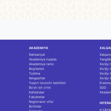
AKADEMIYA
XALQA
Rahbariyat
Xalqaro
Akademiya haqida
Yangilik
Akademiya tarixi
Xorijiy
Bog'lanish
Xorijiy
Tuzilma
Xorijiy
Kengashlar
Xorijiy 
Yuqori turuvchi tashkilot
Erasmu
Bo‘sh ish o‘rini
SDG
Kafedralar
Akademi
Fakultetlar
Registrator ofisi
INTERA
Bo‘limlar
e-Libra