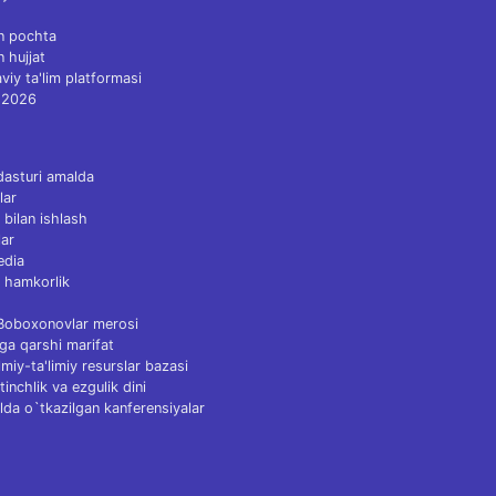
n pochta
n hujjat
viy ta'lim platformasi
 2026
dasturi amalda
lar
 bilan ishlash
ar
edia
 hamkorlik
 Boboxonovlar merosi
ga qarshi marifat
Ilmiy-ta'limiy resurslar bazasi
tinchlik va ezgulik dini
lda o`tkazilgan kanferensiyalar