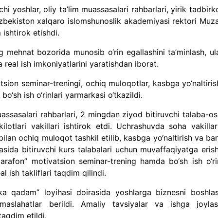
 yoshlar, oliy ta’lim muassasalari rahbarlari, yirik tadbirk
‘zbekiston xalqaro islomshunoslik akademiyasi rektori Muza
shtirok etishdi.
 mehnat bozorida munosib o‘rin egallashini ta’minlash, ul
a real ish imkoniyatlarini yaratishdan iborat.
sion seminar-treningi, ochiq muloqotlar, kasbga yo‘naltiris
‘sh ish o‘rinlari yarmarkasi o‘tkazildi.
ssasalari rahbarlari, 2 mingdan ziyod bitiruvchi talaba-osh
ilotlari vakillari ishtirok etdi. Uchrashuvda soha vakillar
lan ochiq muloqot tashkil etilib, kasbga yo‘naltirish va ba
asida bitiruvchi kurs talabalari uchun muvaffaqiyatga eris
 marafon” motivatsion seminar-trening hamda bo‘sh ish o‘rin
al ish takliflari taqdim qilindi.
kka qadam” loyihasi doirasida yoshlarga biznesni boshla
aslahatlar berildi. Amaliy tavsiyalar va ishga joylas
taqdim etildi.