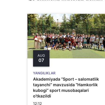
AUG
07
YANGILIKLAR
Akademiyada “Sport – salomatlik
tayanchi” mavzusida “Hamkorlik
kubogi” sport musobaqalari
o‘tkazildi
12:12