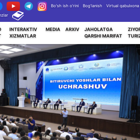
Bo'sh ish o'rini
Bog'lanish
Virtual qabulxona
zlar
O
INTERAKTIV
MEDIA
ARXIV
JAHOLATGA
ZIYO
T
XIZMATLAR
QARSHI MARIFAT
TURI