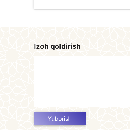
Izoh qoldirish
Yuborish