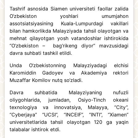
Tashrif asnosida Siamen universiteti faollar zalida
O‘zbekiston yoshlari umumjahon
assotsiatsiyasining Kuala-Lumpurdagi vakillari
bilan hamkorlikda Malayziyada tahsil olayotgan va
mehnat qilayotgan yosh vatandoshlar ishtirokida
“O‘zbekiston – bag‘rikeng diyor” mavzusidagi
davra suhbati tashkil etildi.
Unda O‘zbekistonning Malayziyadagi elchisi
Karomiddin Gadoyev va Akademiya rektori
Muzaffar Komilov nutq so‘zladi.
Davra suhbatida Malayziyaning nufuzli
oliygohlarida, jumladan, Osiyo-Tinch okeani
texnologiya va innovatsiya, Malayya, “City”,
“Cyberjaya” “UCSI”, “INCEIF”, “INTI”, “Xiamen”
universitetlarida tahsil olayotgan 120 ga yaqin
talabalar ishtirok etdi.