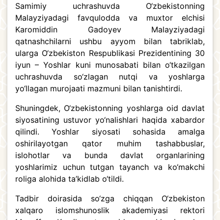
Samimiy uchrashuvda O‘zbekistonning
Malayziyadagi favqulodda va muxtor elchisi
Karomiddin Gadoyev Malayziyadagi
qatnashchilarni ushbu ayyom bilan tabriklab,
ularga O‘zbekiston Respublikasi Prezidentining 30
iyun – Yoshlar kuni munosabati bilan o‘tkazilgan
uchrashuvda so‘zlagan nutqi va yoshlarga
yo‘llagan murojaati mazmuni bilan tanishtirdi.
Shuningdek, O‘zbekistonning yoshlarga oid davlat
siyosatining ustuvor yo‘nalishlari haqida xabardor
qilindi. Yoshlar siyosati sohasida amalga
oshirilayotgan qator muhim tashabbuslar,
islohotlar va bunda davlat organlarining
yoshlarimiz uchun tutgan tayanch va ko‘makchi
roliga alohida ta’kidlab o‘tildi.
Tadbir doirasida so‘zga chiqqan O‘zbekiston
xalqaro islomshunoslik akademiyasi rektori