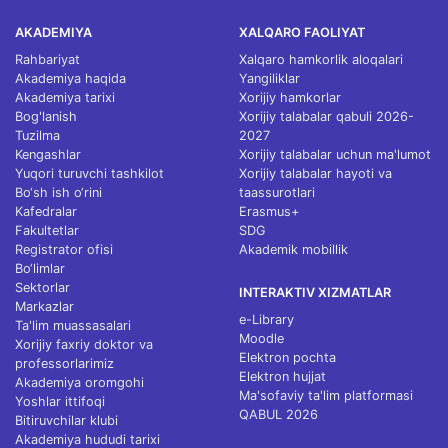
AKADEMIYA
XALQARO FAOLIYAT
Rahbariyat
Xalqaro hamkorlik aloqalari
Akademiya haqida
Yangiliklar
Akademiya tarixi
Xorijiy hamkorlar
Bog'lanish
Xorijiy talabalar qabuli 2026-
Tuzilma
2027
Kengashlar
Xorijiy talabalar uchun ma'lumot
Yuqori turuvchi tashkilot
Xorijiy talabalar hayoti va
Bo‘sh ish o‘rini
taassurotlari
Kafedralar
Erasmus+
Fakultetlar
SDG
Registrator ofisi
Akademik mobillik
Bo‘limlar
Sektorlar
INTERAKTIV XIZMATLAR
Markazlar
e-Library
Ta'lim muassasalari
Moodle
Xorijiy faxriy doktor va
Elektron pochta
professorlarimiz
Elektron hujjat
Akademiya oromgohi
Ma'sofaviy ta'lim platformasi
Yoshlar ittifoqi
QABUL 2026
Bitiruvchilar klubi
Akademiya hududi tarixi