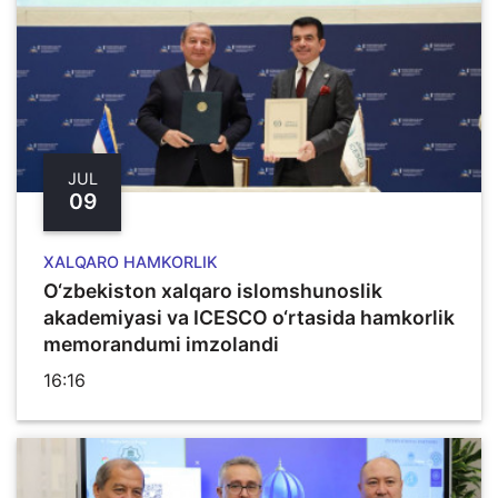
JUL
09
XALQARO HAMKORLIK
O‘zbekiston xalqaro islomshunoslik
akademiyasi va ICESCO o‘rtasida hamkorlik
memorandumi imzolandi
16:16