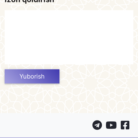
Yuborish