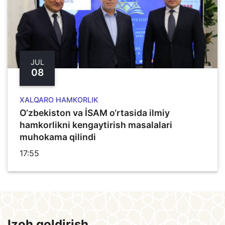
JUL
08
XALQARO HAMKORLIK
O‘zbekiston va İSAM o‘rtasida ilmiy
hamkorlikni kengaytirish masalalari
muhokama qilindi
17:55
Izoh qoldirish