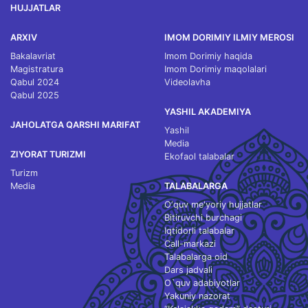
HUJJATLAR
ARXIV
IMOM DORIMIY ILMIY MEROSI
Bakalavriat
Imom Dorimiy haqida
Magistratura
Imom Dorimiy maqolalari
Qabul 2024
Videolavha
Qabul 2025
YASHIL AKADEMIYA
JAHOLATGA QARSHI MARIFAT
Yashil
Media
ZIYORAT TURIZMI
Ekofaol talabalar
Turizm
Media
TALABALARGA
O‘quv me'yoriy hujjatlar
Bitiruvchi burchagi
Iqtidorli talabalar
Call-markazi
Talabalarga oid
Dars jadvali
O`quv adabiyotlar
Yakuniy nazorat