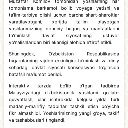
Muzaffar Komilov tomonidan yoshlarning har
tomonlama barkamol bo‘lib voyaga yetishi va
ta’lim-tarbiya olishi uchun barcha shart-sharoitlar
yaratilayotgani, xorijda ta’lim olayotgan
yoshlarimizning qonuniy huquq va manfaatlarini
ta’minlash davlat siyosatining ustuvor
yo‘nalishlaridan biri ekanligi alohida e’tirof etildi.
Shuningdek, O‘zbekiston Respublikasida
fuqarolarning vijdon erkinligini ta’minlash va diniy
sohadagi davlat siyosati konsepsiyasi to‘g‘risida
batafsil ma’lumot berildi.
Interaktiv tarzda bo‘lib o‘tgan tadbirda
Malayziyadagi o‘zbekistonlik yoshlarni qo‘llab-
quvvatlash, ular ishtirokida kelgusi yilda turli
madaniy-ma’rifiy tadbirlar tashkil etish bo‘yicha
fikr almashildi. Yoshlarimizning yangi g‘oya, taklif
va tashabbuslari tinglandi.