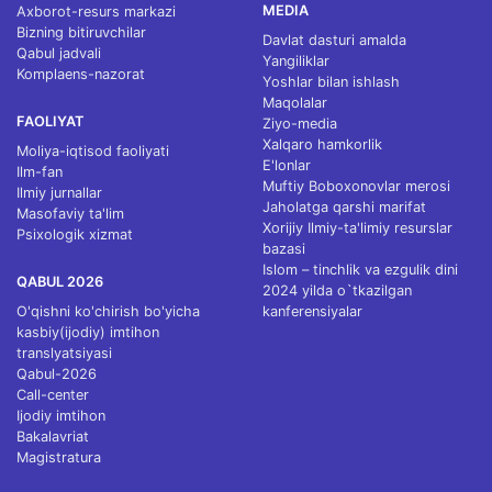
MEDIA
Axborot-resurs markazi
Bizning bitiruvchilar
Davlat dasturi amalda
Qabul jadvali
Yangiliklar
Komplaens-nazorat
Yoshlar bilan ishlash
Maqolalar
FAOLIYAT
Ziyo-media
Xalqaro hamkorlik
Moliya-iqtisod faoliyati
E'lonlar
Ilm-fan
Muftiy Boboxonovlar merosi
Ilmiy jurnallar
Jaholatga qarshi marifat
Masofaviy ta'lim
Xorijiy Ilmiy-ta'limiy resurslar
Psixologik xizmat
bazasi
Islom – tinchlik va ezgulik dini
QABUL 2026
2024 yilda o`tkazilgan
O'qishni ko'chirish bo'yicha
kanferensiyalar
kasbiy(ijodiy) imtihon
translyatsiyasi
Qabul-2026
Call-center
Ijodiy imtihon
Bakalavriat
Magistratura