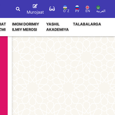
O`Z
РУ
EN
العربية
Murojaat
RAT
IMOM DORIMIY
YASHIL
TALABALARGA
ZMI
ILMIY MEROSI
AKADEMIYA