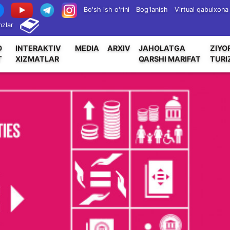
Bo'sh ish o'rini
Bog'lanish
Virtual qabulxona
zlar
O
INTERAKTIV
MEDIA
ARXIV
JAHOLATGA
ZIYO
T
XIZMATLAR
QARSHI MARIFAT
TURI