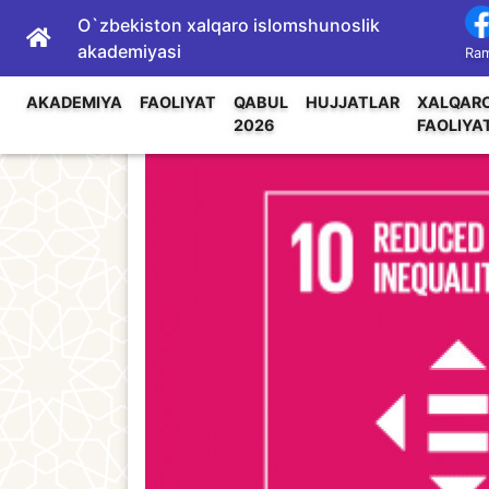
O`zbekiston xalqaro islomshunoslik
akademiyasi
Ram
AKADEMIYA
FAOLIYAT
QABUL
HUJJATLAR
XALQAR
2026
FAOLIYA