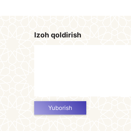
Izoh qoldirish
Yuborish