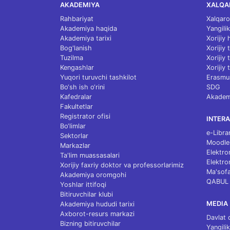
AKADEMIYA
XALQA
Rahbariyat
Xalqaro
Akademiya haqida
Yangilik
Akademiya tarixi
Xorijiy
Bog'lanish
Xorijiy
Tuzilma
Xorijiy
Kengashlar
Xorijiy 
Yuqori turuvchi tashkilot
Erasmu
Bo‘sh ish o‘rini
SDG
Kafedralar
Akademi
Fakultetlar
Registrator ofisi
INTERA
Bo‘limlar
e-Libra
Sektorlar
Moodle
Markazlar
Elektro
Ta'lim muassasalari
Elektro
Xorijiy faxriy doktor va professorlarimiz
Ma'sofa
Akademiya oromgohi
QABUL
Yoshlar ittifoqi
Bitiruvchilar klubi
MEDIA
Akademiya hududi tarixi
Axborot-resurs markazi
Davlat 
Bizning bitiruvchilar
Yangilik