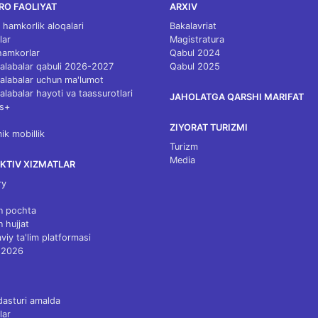
RO FAOLIYAT
ARXIV
 hamkorlik aloqalari
Bakalavriat
lar
Magistratura
 hamkorlar
Qabul 2024
 talabalar qabuli 2026-2027
Qabul 2025
 talabalar uchun ma'lumot
talabalar hayoti va taassurotlari
JAHOLATGA QARSHI MARIFAT
s+
ZIYORAT TURIZMI
k mobillik
Turizm
Media
KTIV XIZMATLAR
ry
n pochta
n hujjat
viy ta'lim platformasi
 2026
dasturi amalda
lar