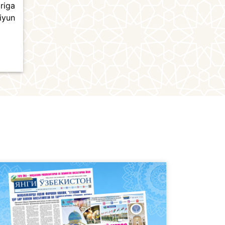
riga
iyun