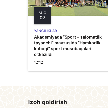
AUG
07
YANGILIKLAR
Akademiyada “Sport – salomatlik
tayanchi” mavzusida “Hamkorlik
kubogi” sport musobaqalari
o‘tkazildi
12:12
Izoh qoldirish