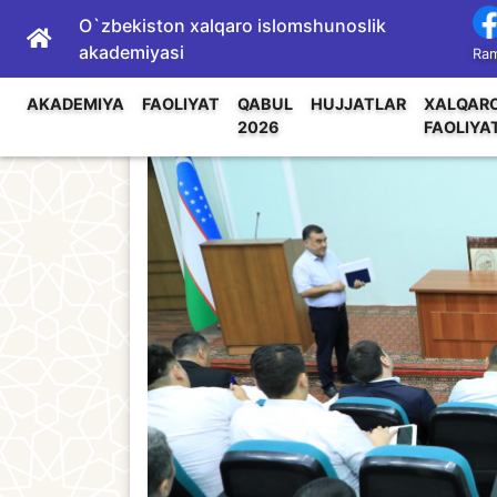
O`zbekiston xalqaro islomshunoslik
akademiyasi
Ram
AKADEMIYA
FAOLIYAT
QABUL
HUJJATLAR
XALQAR
2026
FAOLIYA