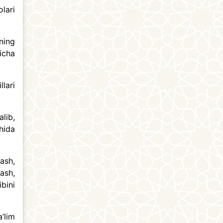
lari
ning
icha
llari
lib,
hida
ash,
ash,
bini
’lim