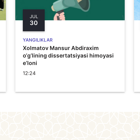
JUL
30
YANGILIKLAR
Xolmatov Mansur Abdiraxim
o‘g‘lining dissertatsiyasi himoyasi
e’loni
12:24