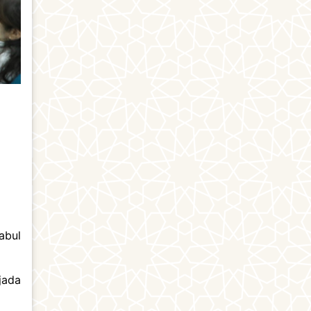
abul
jada