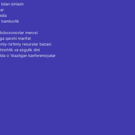
 bilan ishlash
ar
edia
 hamkorlik
 Boboxonovlar merosi
ga qarshi marifat
Ilmiy-ta'limiy resurslar bazasi
tinchlik va ezgulik dini
lda o`tkazilgan kanferensiyalar