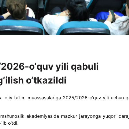
026-o‘quv yili qabuli
ilish o‘tkazildi
ka oliy ta’lim muassasalariga 2025/2026-o‘quv yili uchun q
lomshunoslik akademiyasida mazkur jarayonga yuqori dara
lib o‘tdi.