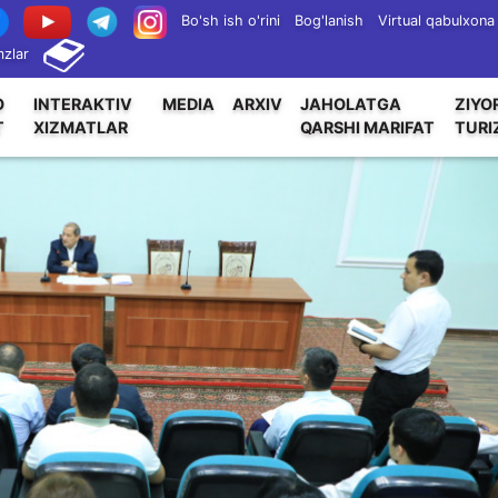
Bo'sh ish o'rini
Bog'lanish
Virtual qabulxona
zlar
O
INTERAKTIV
MEDIA
ARXIV
JAHOLATGA
ZIYO
T
XIZMATLAR
QARSHI MARIFAT
TURI