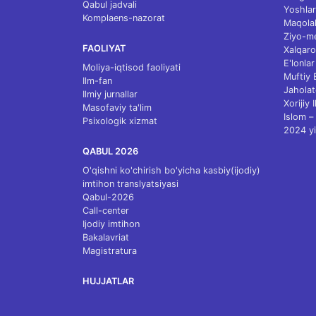
Qabul jadvali
Yoshlar
Komplaens-nazorat
Maqolal
Ziyo-m
FAOLIYAT
Xalqaro
E'lonlar
Moliya-iqtisod faoliyati
Muftiy
Ilm-fan
Jaholat
Ilmiy jurnallar
Xorijiy 
Masofaviy ta'lim
Islom – 
Psixologik xizmat
2024 yi
QABUL 2026
O'qishni ko'chirish bo'yicha kasbiy(ijodiy)
imtihon translyatsiyasi
Qabul-2026
Call-center
Ijodiy imtihon
Bakalavriat
Magistratura
HUJJATLAR