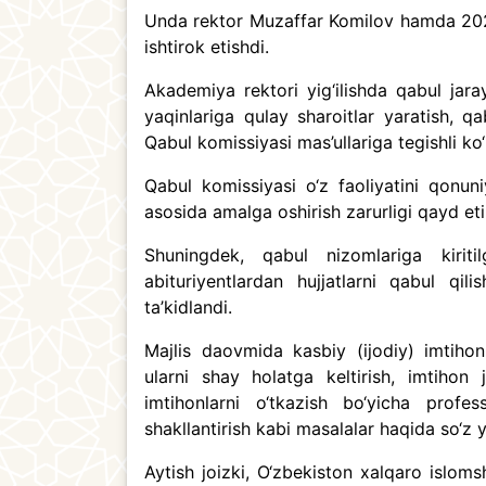
Unda rektor Muzaffar Komilov hamda 202
ishtirok etishdi.
Akademiya rektori yig‘ilishda qabul jaray
yaqinlariga qulay sharoitlar yaratish, q
Qabul komissiyasi mas’ullariga tegishli ko
Qabul komissiyasi o‘z faoliyatini qonuniyl
asosida amalga oshirish zarurligi qayd etil
Shuningdek, qabul nizomlariga kiritil
abituriyentlardan hujjatlarni qabul qil
ta’kidlandi.
Majlis daovmida kasbiy (ijodiy) imtihonl
ularni shay holatga keltirish, imtihon j
imtihonlarni o‘tkazish bo‘yicha profess
shakllantirish kabi masalalar haqida so‘z yu
Aytish joizki, O‘zbekiston xalqaro islom