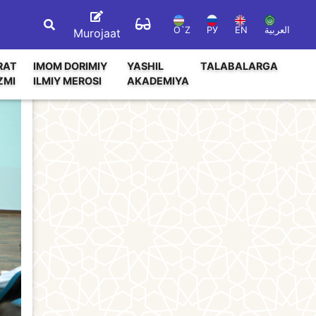
O`Z
РУ
EN
العربية
Murojaat
RAT
IMOM DORIMIY
YASHIL
TALABALARGA
ZMI
ILMIY MEROSI
AKADEMIYA