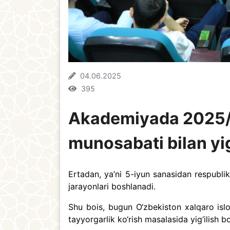
04.06.2025
395
Akademiyada 2025/2
munosabati bilan yig‘
Ertadan, ya’ni 5-iyun sanasidan respubli
jarayonlari boshlanadi.
Shu bois, bugun O‘zbekiston xalqaro is
tayyorgarlik ko‘rish masalasida yig‘ilish bo‘