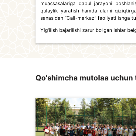
muassasalariga qabul jarayoni boshlanis
qulaylik yaratish hamda ularni qiziqtir
sanasidan “Call-markaz” faoliyati ishga tus
Yig‘ilish bajarilishi zarur bo‘lgan ishlar bel
Qo‘shimcha mutolaa uchun 