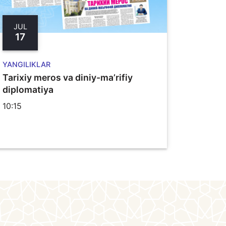
JUL
17
YANGILIKLAR
Tarixiy meros va diniy-ma’rifiy
diplomatiya
10:15