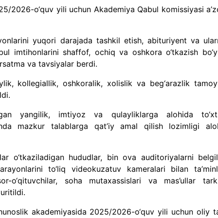
5/2026-o‘quv yili uchun Akademiya Qabul komissiyasi a’zo
onlarini yuqori darajada tashkil etish, abituriyent va ular
abul imtihonlarini shaffof, ochiq va oshkora o‘tkazish bo‘y
‘rsatma va tavsiyalar berdi.
ik, kollegiallik, oshkoralik, xolislik va beg‘arazlik tamoyi
di.
gan yangilik, imtiyoz va qulayliklarga alohida to‘xta
ishda mazkur talablarga qat’iy amal qilish lozimligi alo
ar o‘tkaziladigan hududlar, bin ova auditoriyalarni belgil
arayonlarini to‘liq videokuzatuv kameralari bilan ta’minl
or-o‘qituvchilar, soha mutaxassislari va mas’ullar tarki
ritildi.
shunoslik akademiyasida 2025/2026-o‘quv yili uchun oliy ta