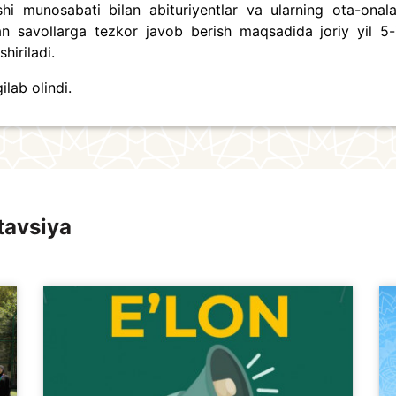
hi munosabati bilan abituriyentlar va ularning ota-onala
gan savollarga tezkor javob berish maqsadida joriy yil 5-
hiriladi.
gilab olindi.
tavsiya