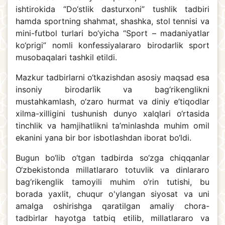
ishtirokida “Do‘stlik dasturxoni” tushlik tadbiri
hamda sportning shahmat, shashka, stol tennisi va
mini-futbol turlari bo‘yicha “Sport – madaniyatlar
ko‘prigi” nomli konfessiyalararo birodarlik sport
musobaqalari tashkil etildi.
Mazkur tadbirlarni o‘tkazishdan asosiy maqsad esa
insoniy birodarlik va bag‘rikenglikni
mustahkamlash, o‘zaro hurmat va diniy e’tiqodlar
xilma-xilligini tushunish dunyo xalqlari o‘rtasida
tinchlik va hamjihatlikni ta’minlashda muhim omil
ekanini yana bir bor isbotlashdan iborat bo‘ldi.
Bugun bo‘lib o‘tgan tadbirda so‘zga chiqqanlar
O‘zbekistonda millatlararo totuvlik va dinlararo
bag‘rikenglik tamoyili muhim o‘rin tutishi, bu
borada yaxlit, chuqur o'ylangan siyosat va uni
amalga oshirishga qaratilgan amaliy chora-
tadbirlar hayotga tatbiq etilib, millatlararo va