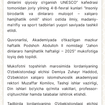
dinlarini qiyosiy o‘rganish UNESCO” kafedrasi
tomonidan joriy yilning 4-8-fevral kunlari “Insoniy
birodarlik va dinlararo muloqot – xalqaro
hamjihatlik omili” shiori ostida ilmiy, madaniy-
ma’rifiy va sport tadbirlari yuqori saviyada tashkil
etildi.
Quvonarlisi, Akademiyada o‘tkazilgan mazkur
haftalik Podshoh Abdulloh II nomidagi “Jahon
dinlararo hamjihatlik haftaligi – 2025” mukofotiga
loyiq deb topildi.
Mukofotni topshirish marosimida Iordaniyaning
O‘zbekistondagi elchisi Demiya Zuhayr Haddod,
O‘zbekiston xalqaro islomshunoslik akademiyasi
rektori Muzaffar Komilov, Tashqi ishlar vazirligi,
Din ishlari bo‘yicha qo‘mita vakillari, professor-
o‘qituvchilar hamda talabalar ishtirok etishdi.
Tadbirda Iordaniyaning O‘zbekistondagi elchisi