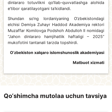
dinlararo totuvlikni qo‘llab-quvvatlashga alohida
e’tibor qaratilayotgani ta’kidlandi.
Shundan so‘ng Iordaniyaning O‘zbekistondagi
elchisi Demiya Zuhayr Haddod Akademiya rektori
Muzaffar Komilovga Podshoh Abdulloh II nomidagi
“Jahon dinlararo hamjihatlik haftaligi – 2025”
mukofotini tantanali tarzda topshirdi.
O‘zbekiston xalqaro islomshunoslik akademiyasi
Matbuot xizmati
Qo‘shimcha mutolaa uchun tavsiya