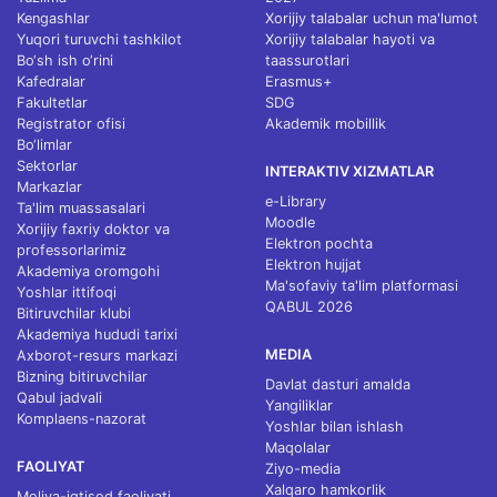
Kengashlar
Xorijiy talabalar uchun ma'lumot
Yuqori turuvchi tashkilot
Xorijiy talabalar hayoti va
Bo‘sh ish o‘rini
taassurotlari
Kafedralar
Erasmus+
Fakultetlar
SDG
Registrator ofisi
Akademik mobillik
Bo‘limlar
Sektorlar
INTERAKTIV XIZMATLAR
Markazlar
e-Library
Ta'lim muassasalari
Moodle
Xorijiy faxriy doktor va
Elektron pochta
professorlarimiz
Elektron hujjat
Akademiya oromgohi
Ma'sofaviy ta'lim platformasi
Yoshlar ittifoqi
QABUL 2026
Bitiruvchilar klubi
Akademiya hududi tarixi
MEDIA
Axborot-resurs markazi
Bizning bitiruvchilar
Davlat dasturi amalda
Qabul jadvali
Yangiliklar
Komplaens-nazorat
Yoshlar bilan ishlash
Maqolalar
FAOLIYAT
Ziyo-media
Xalqaro hamkorlik
Moliya-iqtisod faoliyati