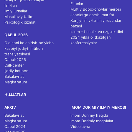
E'lonlar
Ilm-fan
Muftiy Boboxonovlar merosi
Ilmiy jurnallar
Jaholatga qarshi marifat
Masofaviy ta'lim
Xorijiy Ilmiy-ta'limiy resurslar
Psixologik xizmat
bazasi
Islom – tinchlik va ezgulik dini
QABUL 2026
2024 yilda o`tkazilgan
O'qishni ko'chirish bo'yicha
kanferensiyalar
kasbiy(ijodiy) imtihon
translyatsiyasi
Qabul-2026
Call-center
Ijodiy imtihon
Bakalavriat
Magistratura
HUJJATLAR
ARXIV
IMOM DORIMIY ILMIY MEROSI
Bakalavriat
Imom Dorimiy haqida
Magistratura
Imom Dorimiy maqolalari
Qabul 2024
Videolavha