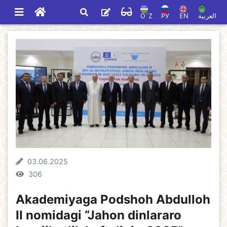
O`Z
РУ
EN
العربية
03.06.2025
306
Akademiyaga Podshoh Abdulloh
II nomidagi “Jahon dinlararo