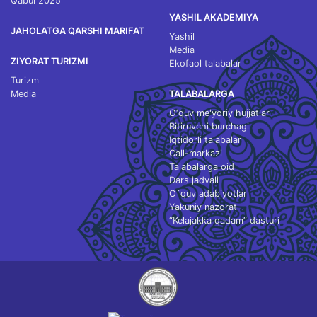
Qabul 2025
YASHIL AKADEMIYA
JAHOLATGA QARSHI MARIFAT
Yashil
Media
ZIYORAT TURIZMI
Ekofaol talabalar
Turizm
Media
TALABALARGA
O‘quv me'yoriy hujjatlar
Bitiruvchi burchagi
Iqtidorli talabalar
Call-markazi
Talabalarga oid
Dars jadvali
O`quv adabiyotlar
Yakuniy nazorat
“Kelajakka qadam” dasturi