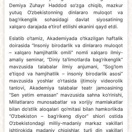
Demiya Zuhayr Haddod so‘zga chiqib, mazkur
yutuq O‘zbekistonning dinlararo muloqot va
bag‘rikenglik sohasidagi davlat siyosatining
xalqaro darajada e’tirof etilishi ekanini qayd etdi.
Eslatib o‘tamiz, Akademiyada o‘tkazilgan haftalik
doirasida “Insoniy birodarlik va dinlararo muloqot
– xalqaro hamjihatlik omili” nomli xalqaro ilmiy-
amaliy seminar, “Diniy ta’limotlarda bag‘rikenglik”
mavzusida talabalar ilmiy anjumani, “Sog‘lom
e’tiqod va hamjihatlik – insoniy birodarlik asosi”
mavzusida yoshlar o‘rtasida ijtimoiy videorolik
tanlovi, Akademiya talabalar teatr jamoasining
“Sen yetim emassan” mavzusida sahna ko‘rinishi,
Millatlararo munosabatlar va xorijiy mamlakatlar
bilan do‘stlik aloqalari qo‘mitasi bilan hamkorlikda
“O‘zbekiston – bag‘rikeng diyor” shiori ostida
O‘zbekistondagi milliy-madaniy markaz vakillari
ishtirokida madaniy chiqishlar, turli din vakillari