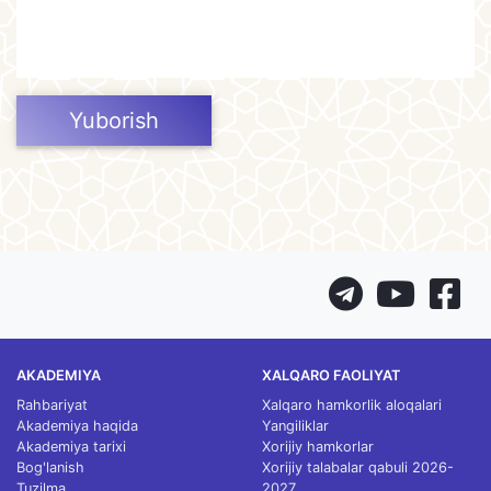
Yuborish
AKADEMIYA
XALQARO FAOLIYAT
Rahbariyat
Xalqaro hamkorlik aloqalari
Akademiya haqida
Yangiliklar
Akademiya tarixi
Xorijiy hamkorlar
Bog'lanish
Xorijiy talabalar qabuli 2026-
Tuzilma
2027