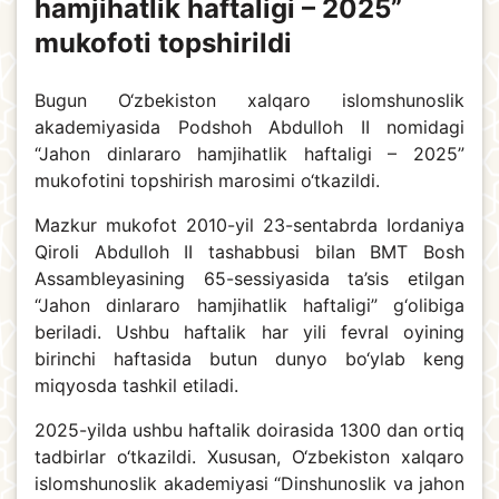
hamjihatlik haftaligi – 2025”
mukofoti topshirildi
Bugun O‘zbekiston xalqaro islomshunoslik
akademiyasida Podshoh Abdulloh II nomidagi
“Jahon dinlararo hamjihatlik haftaligi – 2025”
mukofotini topshirish marosimi o‘tkazildi.
Mazkur mukofot 2010-yil 23-sentabrda Iordaniya
Qiroli Abdulloh II tashabbusi bilan BMT Bosh
Assambleyasining 65-sessiyasida ta’sis etilgan
“Jahon dinlararo hamjihatlik haftaligi” g‘olibiga
beriladi. Ushbu haftalik har yili fevral oyining
birinchi haftasida butun dunyo bo‘ylab keng
miqyosda tashkil etiladi.
2025-yilda ushbu haftalik doirasida 1300 dan ortiq
tadbirlar o‘tkazildi. Xususan, O‘zbekiston xalqaro
islomshunoslik akademiyasi “Dinshunoslik va jahon