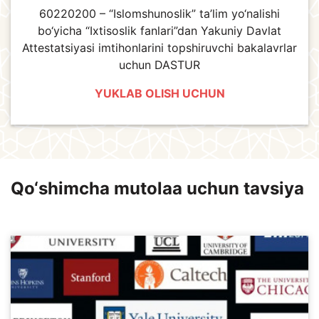
60220200 – “Islomshunoslik” ta’lim yo‘nalishi
bo‘yicha “Ixtisoslik fanlari”dan Yakuniy Davlat
Attestatsiyasi imtihonlarini topshiruvchi bakalavrlar
uchun DASTUR
YUKLAB OLISH UCHUN
Qo‘shimcha mutolaa uchun tavsiya