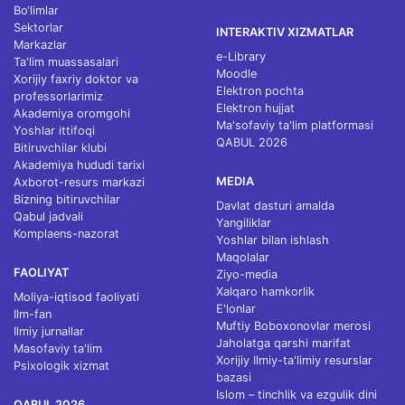
Bo‘limlar
Sektorlar
INTERAKTIV XIZMATLAR
Markazlar
e-Library
Ta'lim muassasalari
Moodle
Xorijiy faxriy doktor va
Elektron pochta
professorlarimiz
Elektron hujjat
Akademiya oromgohi
Ma'sofaviy ta'lim platformasi
Yoshlar ittifoqi
QABUL 2026
Bitiruvchilar klubi
Akademiya hududi tarixi
MEDIA
Axborot-resurs markazi
Bizning bitiruvchilar
Davlat dasturi amalda
Qabul jadvali
Yangiliklar
Komplaens-nazorat
Yoshlar bilan ishlash
Maqolalar
FAOLIYAT
Ziyo-media
Xalqaro hamkorlik
Moliya-iqtisod faoliyati
E'lonlar
Ilm-fan
Muftiy Boboxonovlar merosi
Ilmiy jurnallar
Jaholatga qarshi marifat
Masofaviy ta'lim
Xorijiy Ilmiy-ta'limiy resurslar
Psixologik xizmat
bazasi
Islom – tinchlik va ezgulik dini
QABUL 2026