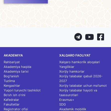
AKADEMIYA
XALQARO FAOLIYAT
Rahbariyat
Xalqaro hamkorlik aloqalari
Akademiya haqida
Yangiliklar
Akademiya tarixi
Xorijiy hamkorlar
Bog'lanish
Xorijiy talabalar qabuli 2026-
Tuzilma
2027
Kengashlar
Xorijiy talabalar uchun ma'lumot
Yuqori turuvchi tashkilot
Xorijiy talabalar hayoti va
Bo‘sh ish o‘rini
taassurotlari
Kafedralar
Erasmus+
Fakultetlar
SDG
Registrator ofisi
Akademik mobillik