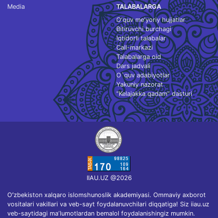
Media
TALABALARGA
O‘quv me'yoriy hujjatlar
Bitiruvchi burchagi
Iqtidorli talabalar
Call-markazi
Talabalarga oid
Dars jadvali
O`quv adabiyotlar
Yakuniy nazorat
“Kelajakka qadam” dasturi
IIAU.UZ @2026
Oʻzbekiston xalqaro islomshunoslik akademiyasi. Ommaviy axborot
vositalari vakillari va veb-sayt foydalanuvchilari diqqatiga! Siz iiau.uz
veb-saytidagi maʼlumotlardan bemalol foydalanishingiz mumkin.