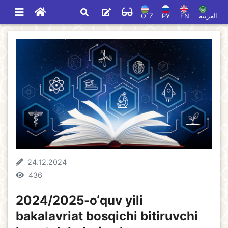
O`Z
РУ
EN
العربية
24.12.2024
436
2024/2025-o‘quv yili
bakalavriat bosqichi bitiruvchi