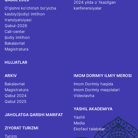
2024 yilda o`tkazilgan
O'qishni ko'chirish bo'yicha
kanferensiyalar
kasbiy(ijodiy) imtihon
translyatsiyasi
Qabul-2026
Call-center
Ijodiy imtihon
Bakalavriat
Magistratura
HUJJATLAR
ARXIV
IMOM DORIMIY ILMIY MEROSI
Bakalavriat
Imom Dorimiy haqida
Magistratura
Imom Dorimiy maqolalari
Qabul 2024
Videolavha
Qabul 2025
YASHIL AKADEMIYA
JAHOLATGA QARSHI MARIFAT
Yashil
Media
ZIYORAT TURIZMI
Ekofaol talabalar
Turizm