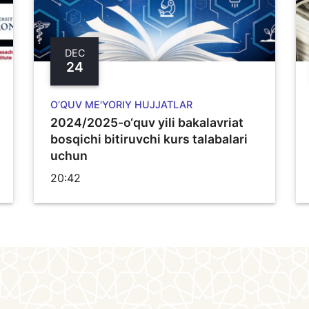
DEC
24
O‘QUV ME'YORIY HUJJATLAR
2024/2025-o‘quv yili bakalavriat
bosqichi bitiruvchi kurs talabalari
uchun
20:42