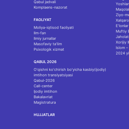
Qabul jadvali
Yoshlar
Komplaens-nazorat
Maqolal
Ziyo-m
FAOLIYAT
Xalqaro
E'lonlar
Moliya-iqtisod faoliyati
Muftiy
Ilm-fan
Jaholat
Ilmiy jurnallar
Xorijiy 
Masofaviy ta'lim
Islom – 
Psixologik xizmat
2024 yi
QABUL 2026
O'qishni ko'chirish bo'yicha kasbiy(ijodiy)
imtihon translyatsiyasi
Qabul-2026
Call-center
Ijodiy imtihon
Bakalavriat
Magistratura
HUJJATLAR