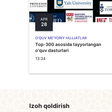
APR
28
O‘QUV ME'YORIY HUJJATLAR
Top-300 asosida tayyorlangan
o'quv dasturlari
13:34
Izoh qoldirish