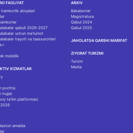
RO FAOLIYAT
ARXIV
 hamkorlik aloqalari
Bakalavriat
lar
Magistratura
 hamkorlar
Qabul 2024
 talabalar qabuli 2026-2027
Qabul 2025
 talabalar uchun ma'lumot
talabalar hayoti va taassurotlari
JAHOLATGA QARSHI MARIFAT
s+
ZIYORAT TURIZMI
k mobillik
Turizm
Media
KTIV XIZMATLAR
ry
n pochta
n hujjat
viy ta'lim platformasi
 2026
dasturi amalda
lar