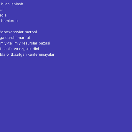
 bilan ishlash
ar
edia
 hamkorlik
 Boboxonovlar merosi
ga qarshi marifat
Ilmiy-ta'limiy resurslar bazasi
tinchlik va ezgulik dini
lda o`tkazilgan kanferensiyalar