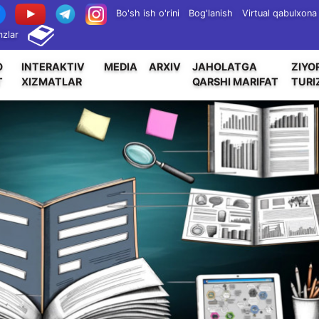
Bo'sh ish o'rini
Bog'lanish
Virtual qabulxona
zlar
O
INTERAKTIV
MEDIA
ARXIV
JAHOLATGA
ZIYO
T
XIZMATLAR
QARSHI MARIFAT
TURI