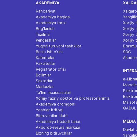
AKADEMIYA
XALQA
Rahbariyat
Xalqaro
Akademiya haqida
Yangilik
Akademiya tarixi
Xorijiy
Bog'lanish
Xorijiy
Tuzilma
Xorijiy
Kengashlar
Xorijiy 
Yuqori turuvchi tashkilot
Erasmu
Bo‘sh ish o‘rini
SDG
Kafedralar
Akademi
Fakultetlar
Registrator ofisi
INTERA
Bo‘limlar
e-Libra
Sektorlar
Moodle
Markazlar
Elektro
Ta'lim muassasalari
Elektro
Xorijiy faxriy doktor va professorlarimiz
Ma'sofa
Akademiya oromgohi
QABUL
Yoshlar ittifoqi
Bitiruvchilar klubi
MEDIA
Akademiya hududi tarixi
Axborot-resurs markazi
Davlat 
Bizning bitiruvchilar
Yangilik