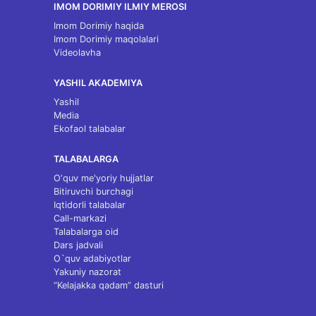
IMOM DORIMIY ILMIY MEROSI
Imom Dorimiy haqida
Imom Dorimiy maqolalari
Videolavha
YASHIL AKADEMIYA
Yashil
Media
Ekofaol talabalar
TALABALARGA
O‘quv me'yoriy hujjatlar
Bitiruvchi burchagi
Iqtidorli talabalar
Call-markazi
Talabalarga oid
Dars jadvali
O`quv adabiyotlar
Yakuniy nazorat
“Kelajakka qadam” dasturi