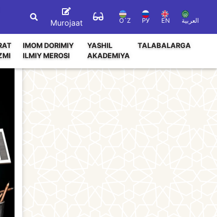
O`Z
РУ
EN
العربية
Murojaat
RAT
IMOM DORIMIY
YASHIL
TALABALARGA
ZMI
ILMIY MEROSI
AKADEMIYA