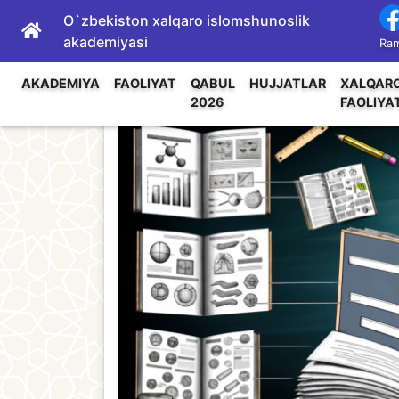
O`zbekiston xalqaro islomshunoslik
akademiyasi
Ram
AKADEMIYA
FAOLIYAT
QABUL
HUJJATLAR
XALQAR
2026
FAOLIYA