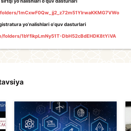
sirtqi yo‘nalishlari o‘quv dasturlari
ive/folders/1mCxwF0Qw_jj2_z72m51YlrwaKKMG7VWo
istratura yo‘nalishlari o‘quv dasturlari
rive/folders/1bYfikpLmNy51T-DbH52cBdEHDK8tYiVA
tavsiya