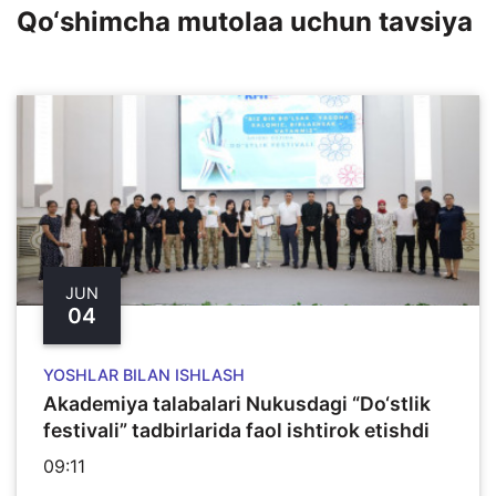
Qo‘shimcha mutolaa uchun tavsiya
JUN
04
YOSHLAR BILAN ISHLASH
Akademiya talabalari Nukusdagi “Do‘stlik
festivali” tadbirlarida faol ishtirok etishdi
09:11