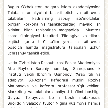
Bugun O‘zbekiston xalqaro islom akademiyasida
Talabalar amaliyotini tashkil etish va bitiruvchi
talabalarni kadrlarning asosiy iste’molchilari
bo‘lgan korxona va tashkilotlardagi mavjud ish
o‘rinlari bilan tanishtirish maqsadida Mumtoz
sharq filologiyasi fakulteti “Filologiya va tillarni
o‘qitish (arab tili)” ta’lim yo‘nalishi bitiruvchi
bosqich hamda magistratura talabalari uchun
uchrashuv tashkil etildi.
Unda O‘zbekiston Respublikasi Fanlar Akademiyasi
Abu Rayhon Beruniy nomidagi Sharqshunoslik
instituti vakili Ibrohim Usmonov, “Arab tili va
adabiyoti Al-Azhar” kafedrasi mudiri Roziya
Matibayeva va kafedra professor-o‘qituvchilari,
Marketing va talabalar amaliyoti boʻlimi boshligʻi
Gulyuz To‘rayeva, bo‘lim bosh mutaxassisi
Sirojiddin Salaxov, tyutor Nigina Ruzimova hamda