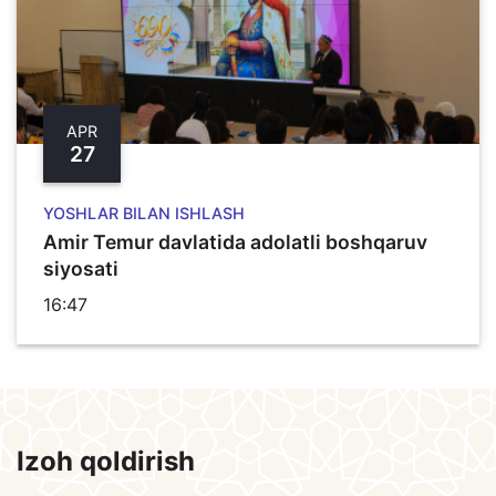
APR
27
YOSHLAR BILAN ISHLASH
Amir Temur davlatida adolatli boshqaruv
siyosati
16:47
Izoh qoldirish