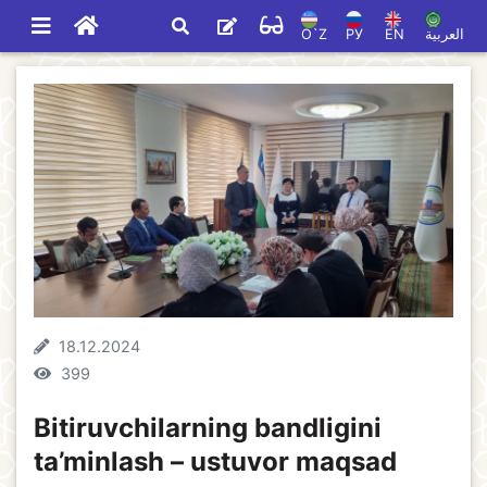
O`Z
РУ
EN
العربية
18.12.2024
399
Bitiruvchilarning bandligini
ta’minlash – ustuvor maqsad