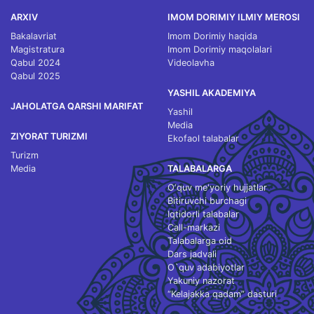
ARXIV
IMOM DORIMIY ILMIY MEROSI
Bakalavriat
Imom Dorimiy haqida
Magistratura
Imom Dorimiy maqolalari
Qabul 2024
Videolavha
Qabul 2025
YASHIL AKADEMIYA
JAHOLATGA QARSHI MARIFAT
Yashil
Media
ZIYORAT TURIZMI
Ekofaol talabalar
Turizm
Media
TALABALARGA
O‘quv me'yoriy hujjatlar
Bitiruvchi burchagi
Iqtidorli talabalar
Call-markazi
Talabalarga oid
Dars jadvali
O`quv adabiyotlar
Yakuniy nazorat
“Kelajakka qadam” dasturi