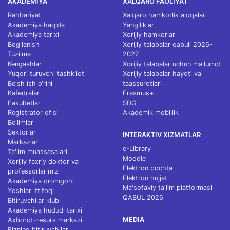
AKADEMIYA
XALQARO FAOLIYAT
Rahbariyat
Xalqaro hamkorlik aloqalari
Akademiya haqida
Yangiliklar
Akademiya tarixi
Xorijiy hamkorlar
Bog'lanish
Xorijiy talabalar qabuli 2026-
Tuzilma
2027
Kengashlar
Xorijiy talabalar uchun ma'lumot
Yuqori turuvchi tashkilot
Xorijiy talabalar hayoti va
Bo‘sh ish o‘rini
taassurotlari
Kafedralar
Erasmus+
Fakultetlar
SDG
Registrator ofisi
Akademik mobillik
Bo‘limlar
Sektorlar
INTERAKTIV XIZMATLAR
Markazlar
e-Library
Ta'lim muassasalari
Moodle
Xorijiy faxriy doktor va
Elektron pochta
professorlarimiz
Elektron hujjat
Akademiya oromgohi
Ma'sofaviy ta'lim platformasi
Yoshlar ittifoqi
QABUL 2026
Bitiruvchilar klubi
Akademiya hududi tarixi
MEDIA
Axborot-resurs markazi
Bizning bitiruvchilar