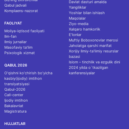
Davlat dasturi amalda
Qabul jadvali
Yangiliklar
Komplaens-nazorat
Yoshlar bilan ishlash
Maqolalar
FAOLIYAT
Ziyo-media
Xalqaro hamkorlik
Moliya-iqtisod faoliyati
E'lonlar
Ilm-fan
Muftiy Boboxonovlar merosi
Ilmiy jurnallar
Jaholatga qarshi marifat
Masofaviy ta'lim
Xorijiy Ilmiy-ta'limiy resurslar
Psixologik xizmat
bazasi
Islom – tinchlik va ezgulik dini
QABUL 2026
2024 yilda o`tkazilgan
O'qishni ko'chirish bo'yicha
kanferensiyalar
kasbiy(ijodiy) imtihon
translyatsiyasi
Qabul-2026
Call-center
Ijodiy imtihon
Bakalavriat
Magistratura
HUJJATLAR