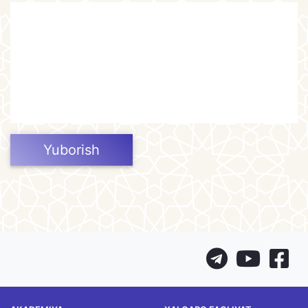
Yuborish