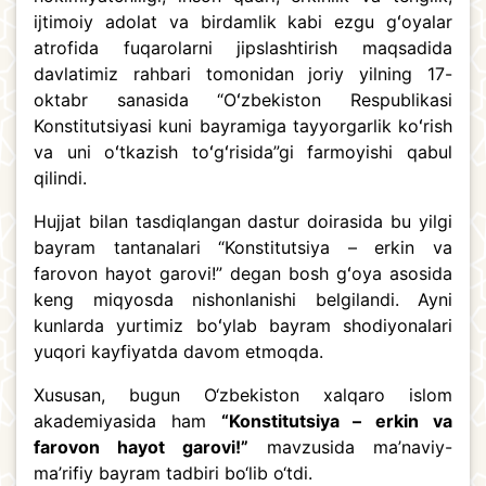
ijtimoiy adolat va birdamlik kabi ezgu gʻoyalar
atrofida fuqarolarni jipslashtirish maqsadida
davlatimiz rahbari tomonidan joriy yilning 17-
oktabr sanasida “Oʻzbekiston Respublikasi
Konstitutsiyasi kuni bayramiga tayyorgarlik koʻrish
va uni oʻtkazish toʻgʻrisida”gi farmoyishi qabul
qilindi.
Hujjat bilan tasdiqlangan dastur doirasida bu yilgi
bayram tantanalari “Konstitutsiya – erkin va
farovon hayot garovi!” degan bosh gʻoya asosida
keng miqyosda nishonlanishi belgilandi. Ayni
kunlarda yurtimiz boʻylab bayram shodiyonalari
yuqori kayfiyatda davom etmoqda.
Xususan, bugun O‘zbekiston xalqaro islom
akademiyasida ham
“Konstitutsiya – erkin va
farovon hayot garovi!”
mavzusida ma’naviy-
ma’rifiy bayram tadbiri bo‘lib o‘tdi.