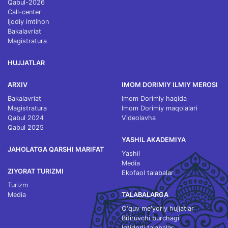
Qabul-2026
Call-center
Ijodiy imtihon
Bakalavriat
Magistratura
HUJJATLAR
ARXIV
IMOM DORIMIY ILMIY MEROSI
Bakalavriat
Imom Dorimiy haqida
Magistratura
Imom Dorimiy maqolalari
Qabul 2024
Videolavha
Qabul 2025
YASHIL AKADEMIYA
JAHOLATGA QARSHI MARIFAT
Yashil
Media
ZIYORAT TURIZMI
Ekofaol talabalar
Turizm
Media
TALABALARGA
O‘quv me'yoriy hujjatlar
Bitiruvchi burchagi
Iqtidorli talabalar