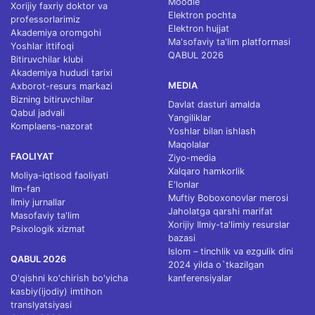
Moodle
Xorijiy faxriy doktor va
Elektron pochta
professorlarimiz
Elektron hujjat
Akademiya oromgohi
Ma'sofaviy ta'lim platformasi
Yoshlar ittifoqi
QABUL 2026
Bitiruvchilar klubi
Akademiya hududi tarixi
MEDIA
Axborot-resurs markazi
Bizning bitiruvchilar
Davlat dasturi amalda
Qabul jadvali
Yangiliklar
Komplaens-nazorat
Yoshlar bilan ishlash
Maqolalar
FAOLIYAT
Ziyo-media
Xalqaro hamkorlik
Moliya-iqtisod faoliyati
E'lonlar
Ilm-fan
Muftiy Boboxonovlar merosi
Ilmiy jurnallar
Jaholatga qarshi marifat
Masofaviy ta'lim
Xorijiy Ilmiy-ta'limiy resurslar
Psixologik xizmat
bazasi
Islom – tinchlik va ezgulik dini
QABUL 2026
2024 yilda o`tkazilgan
O'qishni ko'chirish bo'yicha
kanferensiyalar
kasbiy(ijodiy) imtihon
translyatsiyasi