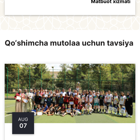
Matbuot xizmati
Qo‘shimcha mutolaa uchun tavsiya
AUG
07