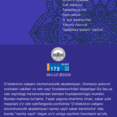
Call-markazi
Talabalarga oid
Dars jadvali
O`quv adabiyotlar
Yakuniy nazorat
“Kelajakka qadam” dasturi
IIAU.UZ @2026
Oʻzbekiston xalqaro islomshunoslik akademiyasi. Ommaviy axborot
vositalari vakillari va veb-sayt foydalanuvchilari diqqatiga! Siz iiau.uz
veb-saytidagi maʼlumotlardan bemalol foydalanishingiz mumkin.
Bundan mamnun boʻlamiz. Faqat yagona shartimiz shuki, xabar yoki
maqolani oʻz veb-sahifangizda yoritishda “Oʻzbekiston xalqaro
islomshunoslik akademiyasi rasmiy sayti xabar berishicha” deb,
bunda “rasmiy sayti” degan soʻz ustiga saytimiz havolasini qoʻyib,