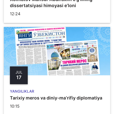
dissertatsiyasi himoyasi e’loni
12:24
JUL
17
YANGILIKLAR
Tarixiy meros va diniy-ma’rifiy diplomatiya
10:15