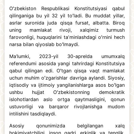
Oʻzbekiston Respublikasi Konstitutsiyasi qabul
qilinganiga bu yil 32 yil toʻladi. Bu muddat yillar,
asrlar suronida juda qisqa fursat, albatta. Biroq
uning mamlakat rivoji, xalqimiz turmush
farovonligi, huquqlarini taʼminlashdagi oʻrnini hech
narsa bilan qiyoslab boʻlmaydi.
Ma’lumki, 2023-yil 30-aprelda umumxalq
referendumi asosida yangi tahrirdagi Konstitutsiya
qabul qilingan edi. Oʻtgan qisqa vaqt mamlakat
uchun muhim oʻzgarishlar davriga aylandi. Siyosiy,
iqtisodiy va ijtimoiy yangilanishlarga asos boʻlgan
ushbu hujjat Oʻzbekistonning demokratik
islohotlardan aslo ortga qaytmasligini, qonun
ustuvorligi va barqaror rivojlanishga mudom
intilishini tasdiqlaydi.
Asosiy qonunimizda belgilangan xalq
hokimiyatchiligi, inson qadri, erkinlik va tenglik,