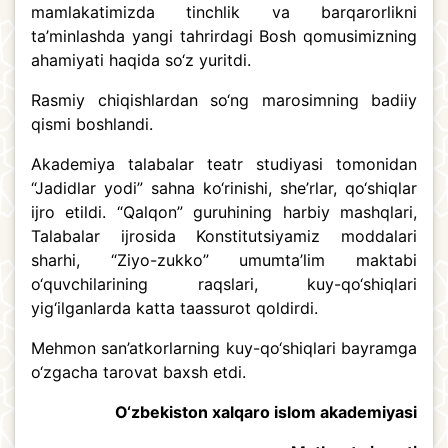
mamlakatimizda tinchlik va barqarorlikni
ta’minlashda yangi tahrirdagi Bosh qomusimizning
ahamiyati haqida so‘z yuritdi.
Rasmiy chiqishlardan so‘ng marosimning badiiy
qismi boshlandi.
Akademiya talabalar teatr studiyasi tomonidan
“Jadidlar yodi” sahna ko‘rinishi, she’rlar, qo‘shiqlar
ijro etildi. “Qalqon” guruhining harbiy mashqlari,
Talabalar ijrosida Konstitutsiyamiz moddalari
sharhi, “Ziyo-zukko” umumta’lim maktabi
o‘quvchilarining raqslari, kuy-qo‘shiqlari
yig‘ilganlarda katta taassurot qoldirdi.
Mehmon san’atkorlarning kuy-qo‘shiqlari bayramga
o‘zgacha tarovat baxsh etdi.
O‘zbekiston xalqaro islom akademiyasi