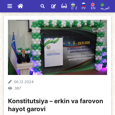
O`Z
РУ
EN
العربية
06.12.2024
387
Konstitutsiya – erkin va farovon
hayot garovi