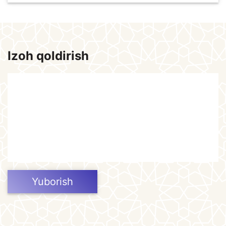
Izoh qoldirish
Yuborish