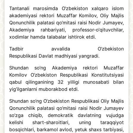
Tantanali marosimda O‘zbekiston xalqaro islom
akademiyasi rektori Muzaffar Komilov, Oliy Majlis
Qonunchilik palatasi qo‘mitasi raisi Nodir Jumayev,
Akademiya rahbariyati, professor-o‘qituvchilar,
xodimlar hamda talabalar ishtirok etdi.
Tadbir avvalida O‘zbekiston
Respublikasi Davlat madhiyasi yangradi.
Shundan so‘ng Akademiya rektori Muzaffar
Komilov O‘zbekiston Respublikasi Konstitutsiyasi
qabul qilinganining 32 yilligi munosabati bilan
yig‘ilganlarni muborakbod etdi.
Shundan so‘ng O‘zbekiston Respublikasi Oliy Majlis
Qonunchilik palatasi qo‘mitasi raisi Nodir Jumayev
so‘zga chiqib, demokratik davlatning vujudga
kelishi shart-sharoitlari, uning taraqqiyot
bosqichlari, barkamol avlod, yetuk shaxs tarbiyasi,