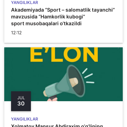
YANGILIKLAR
Akademiyada “Sport – salomatlik tayanchi”
mavzusida “Hamkorlik kubogi”
sport musobaqalari o‘tkazildi
12:12
JUL
30
YANGILIKLAR
Xolmatov Mansur Abdiraxim o‘g‘lining