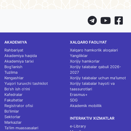
AKADEMIYA
XALQARO FAOLIYAT
Rahbariyat
Xalqaro hamkorlik aloqalari
Akademiya haqida
Yangiliklar
Akademiya tarixi
Xorijiy hamkorlar
Bog'lanish
Xorijiy talabalar qabuli 2026-
Tuzilma
2027
Kengashlar
Xorijiy talabalar uchun ma'lumot
Yuqori turuvchi tashkilot
Xorijiy talabalar hayoti va
Bo‘sh ish o‘rini
taassurotlari
Kafedralar
Erasmus+
Fakultetlar
SDG
Registrator ofisi
Akademik mobillik
Bo‘limlar
Sektorlar
INTERAKTIV XIZMATLAR
Markazlar
e-Library
Ta'lim muassasalari