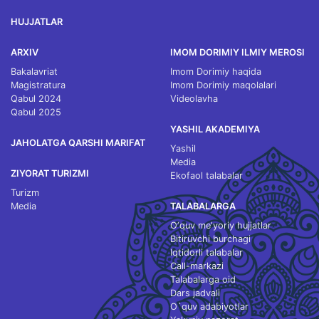
HUJJATLAR
ARXIV
IMOM DORIMIY ILMIY MEROSI
Bakalavriat
Imom Dorimiy haqida
Magistratura
Imom Dorimiy maqolalari
Qabul 2024
Videolavha
Qabul 2025
YASHIL AKADEMIYA
JAHOLATGA QARSHI MARIFAT
Yashil
Media
ZIYORAT TURIZMI
Ekofaol talabalar
Turizm
Media
TALABALARGA
O‘quv me'yoriy hujjatlar
Bitiruvchi burchagi
Iqtidorli talabalar
Call-markazi
Talabalarga oid
Dars jadvali
O`quv adabiyotlar