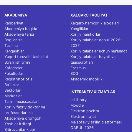
AKADEMIYA
XALQARO FAOLIYAT
Rahbariyat
Xalqaro hamkorlik aloqalari
Akademiya haqida
Yangiliklar
Akademiya tarixi
Xorijiy hamkorlar
Bog'lanish
Xorijiy talabalar qabuli 2026-
Tuzilma
2027
Kengashlar
Xorijiy talabalar uchun ma'lumot
Yuqori turuvchi tashkilot
Xorijiy talabalar hayoti va
Bo‘sh ish o‘rini
taassurotlari
Kafedralar
Erasmus+
Fakultetlar
SDG
Registrator ofisi
Akademik mobillik
Bo‘limlar
Sektorlar
INTERAKTIV XIZMATLAR
Markazlar
e-Library
Ta'lim muassasalari
Moodle
Xorijiy faxriy doktor va
Elektron pochta
professorlarimiz
Elektron hujjat
Akademiya oromgohi
Ma'sofaviy ta'lim platformasi
Yoshlar ittifoqi
QABUL 2026
Bitiruvchilar klubi