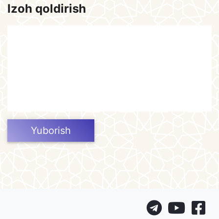
Izoh qoldirish
Yuborish