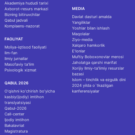
Akademiya hududi tarixi
MEDIA
Axborot-resurs markazi
Bizning bitiruvchilar
Davlat dasturi amalda
Qabul jadvali
Yangiliklar
Komplaens-nazorat
Yoshlar bilan ishlash
Maqolalar
FAOLIYAT
Ziyo-media
Xalqaro hamkorlik
Moliya-iqtisod faoliyati
E'lonlar
Ilm-fan
Muftiy Boboxonovlar merosi
Ilmiy jurnallar
Jaholatga qarshi marifat
Masofaviy ta'lim
Xorijiy Ilmiy-ta'limiy resurslar
Psixologik xizmat
bazasi
Islom – tinchlik va ezgulik dini
QABUL 2026
2024 yilda o`tkazilgan
O'qishni ko'chirish bo'yicha
kanferensiyalar
kasbiy(ijodiy) imtihon
translyatsiyasi
Qabul-2026
Call-center
Ijodiy imtihon
Bakalavriat
Magistratura