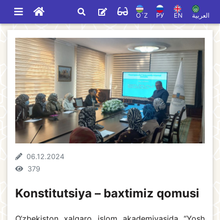
O`Z
РУ
EN
العربية
06.12.2024
379
Konstitutsiya – baxtimiz qomusi
O‘zbekiston xalqaro islom akademiyasida “Yosh