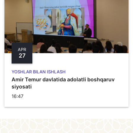
APR
27
YOSHLAR BILAN ISHLASH
Amir Temur davlatida adolatli boshqaruv
siyosati
16:47