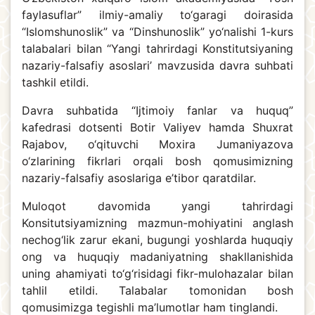
faylasuflar” ilmiy-amaliy to‘garagi doirasida
“Islomshunoslik” va “Dinshunoslik” yo‘nalishi 1-kurs
talabalari bilan “Yangi tahrirdagi Konstitutsiyaning
nazariy-falsafiy asoslari’ mavzusida davra suhbati
tashkil etildi.
Davra suhbatida “Ijtimoiy fanlar va huquq”
kafedrasi dotsenti Botir Valiyev hamda Shuxrat
Rajabov, o‘qituvchi Moxira Jumaniyazova
o‘zlarining fikrlari orqali bosh qomusimizning
nazariy-falsafiy asoslariga e’tibor qaratdilar.
Muloqot davomida yangi tahrirdagi
Konsitutsiyamizning mazmun-mohiyatini anglash
nechog‘lik zarur ekani, bugungi yoshlarda huquqiy
ong va huquqiy madaniyatning shakllanishida
uning ahamiyati to‘g‘risidagi fikr-mulohazalar bilan
tahlil etildi. Talabalar tomonidan bosh
qomusimizga tegishli ma’lumotlar ham tinglandi.