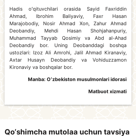
Hadis oʻqituvchilari orasida Sayid Faxriddin
Ahmad, Ibrohim Baliyaviy, Faxr Hasan
Marajobodiy, Nosir Ahmad Xon, Zahur Ahmad
Deobandiy, Mehdi Hasan Shohjahanpuriy,
Muhammad Tayyab Qosimiy va Abd al-Ahad
Deobandiy bor. Uning Deobanddagi boshqa
ustozlari: Izoz Ali Amrohi, Jalil Ahmad Kiranaviy,
Axtar Husayn Deobandiy va Vohiduzzamon
Kironaviy va boshqalar bor.
Manba: Oʻzbekiston musulmonlari idorasi
Matbuot xizmati
Qo‘shimcha mutolaa uchun tavsiya