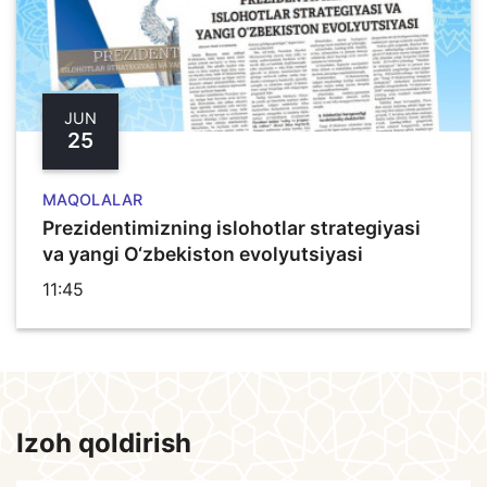
JUN
25
MAQOLALAR
Prezidentimizning islohotlar strategiyasi
va yangi O‘zbekiston evolyutsiyasi
11:45
Izoh qoldirish