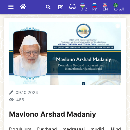
O`Z
РУ
EN
العربية
09.10.2024
466
Mavlono Arshad Madaniy
Dorululum Devband madrasasi mudiri, Hind