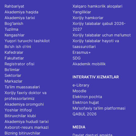
Rahbariyat
Xalqaro hamkorlik aloqalari
Akademiya haqida
Yangiliklar
Akademiya tarixi
Xorijiy hamkorlar
Bog'lanish
Xorijiy talabalar qabuli 2026-
Tuzilma
2027
Kengashlar
Xorijiy talabalar uchun ma'lumot
Yuqori turuvchi tashkilot
Xorijiy talabalar hayoti va
Bo‘sh ish o‘rini
taassurotlari
Kafedralar
Erasmus+
Fakultetlar
SDG
Registrator ofisi
Akademik mobillik
Bo‘limlar
Sektorlar
INTERAKTIV XIZMATLAR
Markazlar
e-Library
Ta'lim muassasalari
Moodle
Xorijiy faxriy doktor va
Elektron pochta
professorlarimiz
Elektron hujjat
Akademiya oromgohi
Ma'sofaviy ta'lim platformasi
Yoshlar ittifoqi
QABUL 2026
Bitiruvchilar klubi
Akademiya hududi tarixi
MEDIA
Axborot-resurs markazi
Bizning bitiruvchilar
Davlat dasturi amalda