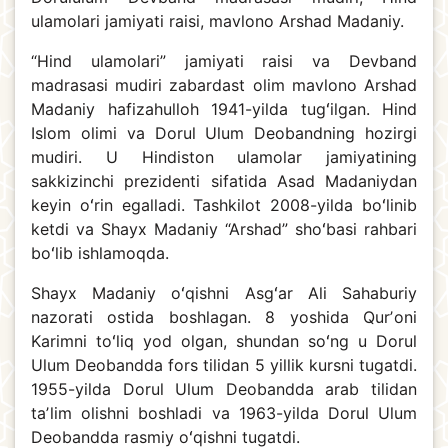
ulamolari jamiyati raisi, mavlono Arshad Madaniy.
“Hind ulamolari” jamiyati raisi va Devband
madrasasi mudiri zabardast olim mavlono Arshad
Madaniy hafizahulloh 1941-yilda tugʻilgan. Hind
Islom olimi va Dorul Ulum Deobandning hozirgi
mudiri. U Hindiston ulamolar jamiyatining
sakkizinchi prezidenti sifatida Asad Madaniydan
keyin oʻrin egalladi. Tashkilot 2008-yilda boʻlinib
ketdi va Shayx Madaniy “Arshad” shoʻbasi rahbari
boʻlib ishlamoqda.
Shayx Madaniy oʻqishni Asgʻar Ali Sahaburiy
nazorati ostida boshlagan. 8 yoshida Qurʼoni
Karimni toʻliq yod olgan, shundan soʻng u Dorul
Ulum Deobandda fors tilidan 5 yillik kursni tugatdi.
1955-yilda Dorul Ulum Deobandda arab tilidan
taʼlim olishni boshladi va 1963-yilda Dorul Ulum
Deobandda rasmiy oʻqishni tugatdi.