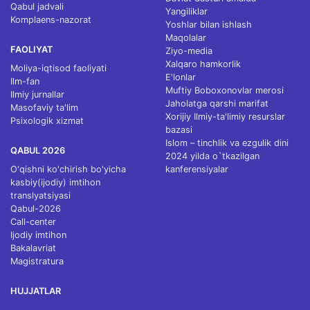
Qabul jadvali
Yangiliklar
Komplaens-nazorat
Yoshlar bilan ishlash
Maqolalar
FAOLIYAT
Ziyo-media
Xalqaro hamkorlik
Moliya-iqtisod faoliyati
E'lonlar
Ilm-fan
Muftiy Boboxonovlar merosi
Ilmiy jurnallar
Jaholatga qarshi marifat
Masofaviy ta'lim
Xorijiy Ilmiy-ta'limiy resurslar
Psixologik xizmat
bazasi
Islom – tinchlik va ezgulik dini
QABUL 2026
2024 yilda o`tkazilgan
O'qishni ko'chirish bo'yicha
kanferensiyalar
kasbiy(ijodiy) imtihon
translyatsiyasi
Qabul-2026
Call-center
Ijodiy imtihon
Bakalavriat
Magistratura
HUJJATLAR