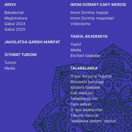
ARXIV
IMOM DORIMIY ILMIY MEROSI
Bakalavriat
Imom Dorimiy haqida
Magistratura
Imom Dorimiy maqolalari
Qabul 2024
Videolavha
Qabul 2025
YASHIL AKADEMIYA
JAHOLATGA QARSHI MARIFAT
Yashil
Media
ZIYORAT TURIZMI
Ekofaol talabalar
Turizm
Media
TALABALARGA
O‘quv me'yoriy hujjatlar
Bitiruvchi burchagi
Iqtidorli talabalar
Call-markazi
Talabalarga oid
Dars jadvali
O`quv adabiyotlar
Yakuniy nazorat
“Kelajakka qadam” dasturi