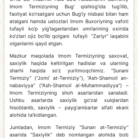
Imom Termiziyning Bug‘ qishlog‘ida tug‘ilib,
faoliyat ko‘rsatgani uchun Bug‘iy nisbasi bilan ham
atalgani hamda ustozlari Imom Buxoriyning vafoti
tufayli ko‘p yig‘laganlaridan umrlarining oxirida
ko‘zlari ojiz bo‘lib qolgani tufayli “Zariyr” laqabini
olganlarini qayd etgan.
Mazkur maqolada Imom Termiziyning saxovat,
saxiylik haqida keltirilgan hadislar va ularning
sharhi haqida so‘z yuritmoqchimiz. “Sunani
Termiziy” (“Jomi’ at-Termiziy”), “Ash-Shamoil an-
nabaviyya” (“Ash-Shamoil al-Muhammadiyya”) –
Imom Termiziyning shoh asarlaridan sanaladi.
Ushbu asarlarda saxiylik go‘zal xulqlardan
hisoblanib, saxiylik – payg‘ambarlar sifati ekani
alohida ta’kidlangan.
Jumladan, Imom Termiziy “Sunan at-Termiziy”
asarida “Saxiylik” deb nomlangan alohida bob