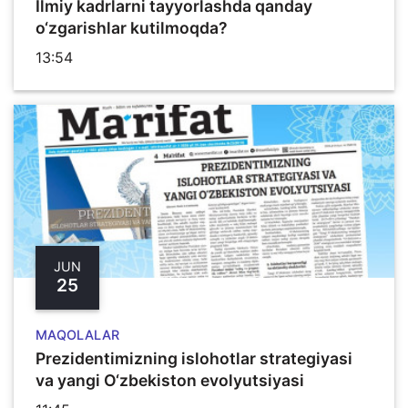
Ilmiy kadrlarni tayyorlashda qanday
o‘zgarishlar kutilmoqda?
13:54
JUN
25
MAQOLALAR
Prezidentimizning islohotlar strategiyasi
va yangi O‘zbekiston evolyutsiyasi