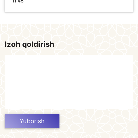
11:45
Izoh qoldirish
Yuborish