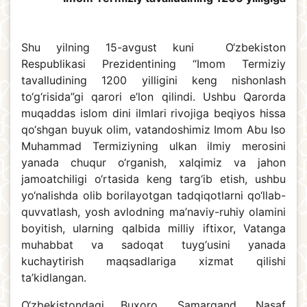
Shu yilning 15-avgust kuni O‘zbekiston
Respublikasi Prezidentining “Imom Termiziy
tavalludining 1200 yilligini keng nishonlash
to‘g‘risida”gi qarori e’lon qilindi. Ushbu Qarorda
muqaddas islom dini ilmlari rivojiga beqiyos hissa
qo‘shgan buyuk olim, vatandoshimiz Imom Abu Iso
Muhammad Termiziyning ulkan ilmiy merosini
yanada chuqur o‘rganish, xalqimiz va jahon
jamoatchiligi o‘rtasida keng targ‘ib etish, ushbu
yo‘nalishda olib borilayotgan tadqiqotlarni qo‘llab-
quvvatlash, yosh avlodning ma’naviy-ruhiy olamini
boyitish, ularning qalbida milliy iftixor, Vatanga
muhabbat va sadoqat tuyg‘usini yanada
kuchaytirish maqsadlariga xizmat qilishi
ta’kidlangan.
O‘zbekistondagi Buxoro, Samarqand, Nasaf