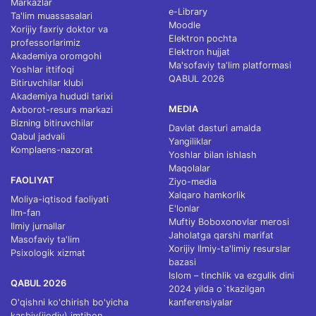
Markazlar
e-Library
Ta'lim muassasalari
Moodle
Xorijiy faxriy doktor va
Elektron pochta
professorlarimiz
Elektron hujjat
Akademiya oromgohi
Ma'sofaviy ta'lim platformasi
Yoshlar ittifoqi
QABUL 2026
Bitiruvchilar klubi
Akademiya hududi tarixi
MEDIA
Axborot-resurs markazi
Bizning bitiruvchilar
Davlat dasturi amalda
Qabul jadvali
Yangiliklar
Komplaens-nazorat
Yoshlar bilan ishlash
Maqolalar
FAOLIYAT
Ziyo-media
Xalqaro hamkorlik
Moliya-iqtisod faoliyati
E'lonlar
Ilm-fan
Muftiy Boboxonovlar merosi
Ilmiy jurnallar
Jaholatga qarshi marifat
Masofaviy ta'lim
Xorijiy Ilmiy-ta'limiy resurslar
Psixologik xizmat
bazasi
Islom – tinchlik va ezgulik dini
QABUL 2026
2024 yilda o`tkazilgan
O'qishni ko'chirish bo'yicha
kanferensiyalar
kasbiy(ijodiy) imtihon