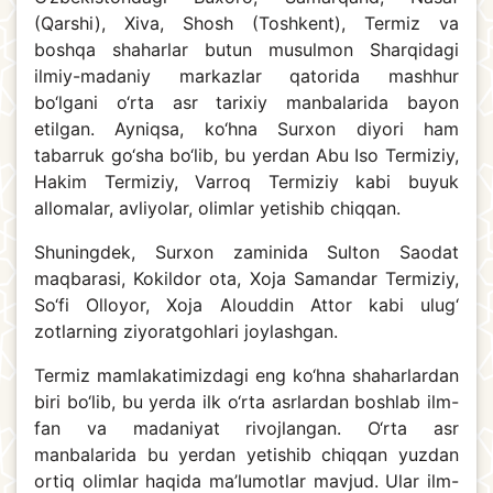
(Qarshi), Xiva, Shosh (Toshkent), Termiz va
boshqa shaharlar butun musulmon Sharqidagi
ilmiy-madaniy markazlar qatorida mashhur
bo‘lgani o‘rta asr tarixiy manbalarida bayon
etilgan. Ayniqsa, ko‘hna Surxon diyori ham
tabarruk go‘sha bo‘lib, bu yerdan Abu Iso Termiziy,
Hakim Termiziy, Varroq Termiziy kabi buyuk
allomalar, avliyolar, olimlar yetishib chiqqan.
Shuningdek, Surxon zaminida Sulton Saodat
maqbarasi, Kokildor ota, Xoja Samandar Termiziy,
So‘fi Olloyor, Xoja Alouddin Attor kabi ulug‘
zotlarning ziyoratgohlari joylashgan.
Termiz mamlakatimizdagi eng ko‘hna shaharlardan
biri bo‘lib, bu yerda ilk o‘rta asrlardan boshlab ilm-
fan va madaniyat rivojlangan. O‘rta asr
manbalarida bu yerdan yetishib chiqqan yuzdan
ortiq olimlar haqida ma’lumotlar mavjud. Ular ilm-