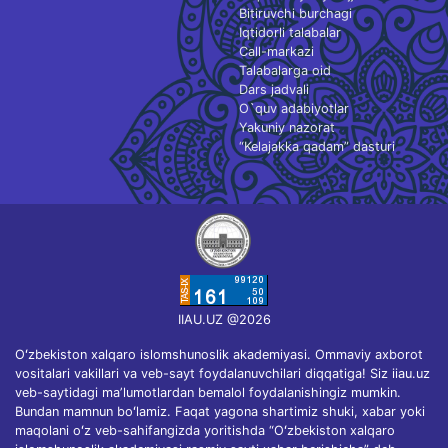
Bitiruvchi burchagi
Iqtidorli talabalar
Call-markazi
Talabalarga oid
Dars jadvali
O`quv adabiyotlar
Yakuniy nazorat
“Kelajakka qadam” dasturi
IIAU.UZ @2026
Oʻzbekiston xalqaro islomshunoslik akademiyasi. Ommaviy axborot
vositalari vakillari va veb-sayt foydalanuvchilari diqqatiga! Siz iiau.uz
veb-saytidagi maʼlumotlardan bemalol foydalanishingiz mumkin.
Bundan mamnun boʻlamiz. Faqat yagona shartimiz shuki, xabar yoki
maqolani oʻz veb-sahifangizda yoritishda “Oʻzbekiston xalqaro