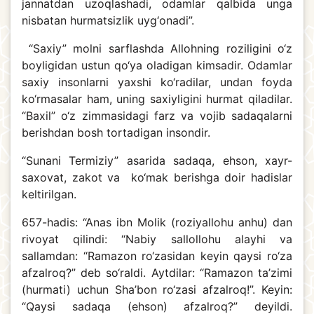
jannatdan uzoqlashadi, odamlar qalbida unga
nisbatan hurmatsizlik uyg‘onadi”.
“Saxiy” molni sarflashda Allohning roziligini o‘z
boyligidan ustun qo‘ya oladigan kimsadir. Odamlar
saxiy insonlarni yaxshi ko‘radilar, undan foyda
ko‘rmasalar ham, uning saxiyligini hurmat qiladilar.
“Baxil” o‘z zimmasidagi farz va vojib sadaqalarni
berishdan bosh tortadigan insondir.
“Sunani Termiziy” asarida sadaqa, ehson, xayr-
saxovat, zakot va ko‘mak berishga doir hadislar
keltirilgan.
657-hadis: “Anas ibn Molik (roziyallohu anhu) dan
rivoyat qilindi: “Nabiy sallollohu alayhi va
sallamdan: “Ramazon ro‘zasidan keyin qaysi ro‘za
afzalroq?” deb so‘raldi. Aytdilar: “Ramazon ta’zimi
(hurmati) uchun Sha’bon ro‘zasi afzalroq!”. Keyin:
“Qaysi sadaqa (ehson) afzalroq?” deyildi.