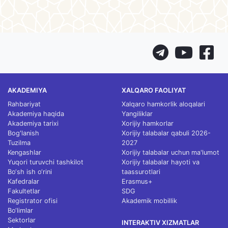
AKADEMIYA
XALQARO FAOLIYAT
Rahbariyat
Xalqaro hamkorlik aloqalari
Akademiya haqida
Yangiliklar
Akademiya tarixi
Xorijiy hamkorlar
Bog'lanish
Xorijiy talabalar qabuli 2026-
Tuzilma
2027
Kengashlar
Xorijiy talabalar uchun ma'lumot
Yuqori turuvchi tashkilot
Xorijiy talabalar hayoti va
Bo‘sh ish o‘rini
taassurotlari
Kafedralar
Erasmus+
Fakultetlar
SDG
Registrator ofisi
Akademik mobillik
Bo‘limlar
Sektorlar
INTERAKTIV XIZMATLAR