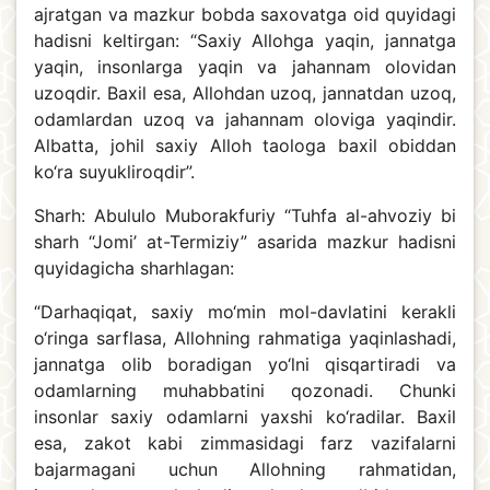
ajratgan va mazkur bobda saxovatga oid quyidagi
hadisni keltirgan: “Saxiy Allohga yaqin, jannatga
yaqin, insonlarga yaqin va jahannam olovidan
uzoqdir. Baxil esa, Allohdan uzoq, jannatdan uzoq,
odamlardan uzoq va jahannam oloviga yaqindir.
Albatta, johil saxiy Alloh taologa baxil obiddan
ko‘ra suyukliroqdir”.
Sharh: Abululo Muborakfuriy “Tuhfa al-ahvoziy bi
sharh “Jomi’ at-Termiziy” asarida mazkur hadisni
quyidagicha sharhlagan:
“Darhaqiqat, saxiy mo‘min mol-davlatini kerakli
o‘ringa sarflasa, Allohning rahmatiga yaqinlashadi,
jannatga olib boradigan yo‘lni qisqartiradi va
odamlarning muhabbatini qozonadi. Chunki
insonlar saxiy odamlarni yaxshi ko‘radilar. Baxil
esa, zakot kabi zimmasidagi farz vazifalarni
bajarmagani uchun Allohning rahmatidan,