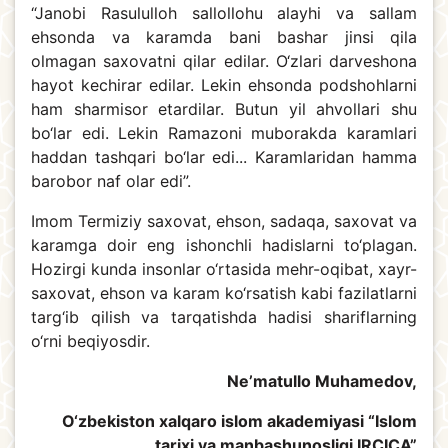
“Janobi Rasululloh sallollohu alayhi va sallam
ehsonda va karamda bani bashar jinsi qila
olmagan saxovatni qilar edilar. O‘zlari darveshona
hayot kechirar edilar. Lekin ehsonda podshohlarni
ham sharmisor etardilar. Butun yil ahvollari shu
bo‘lar edi. Lekin Ramazoni muborakda karamlari
haddan tashqari bo‘lar edi... Karamlaridan hamma
barobor naf olar edi”.
Imom Termiziy saxovat, ehson, sadaqa, saxovat va
karamga doir eng ishonchli hadislarni to‘plagan.
Hozirgi kunda insonlar o‘rtasida mehr-oqibat, xayr-
saxovat, ehson va karam ko‘rsatish kabi fazilatlarni
targ‘ib qilish va tarqatishda hadisi shariflarning
o‘rni beqiyosdir.
Ne’matullo Muhamedov,
O‘zbekiston xalqaro islom akademiyasi “Islom
tarixi va manbashunosligi IRCICA”