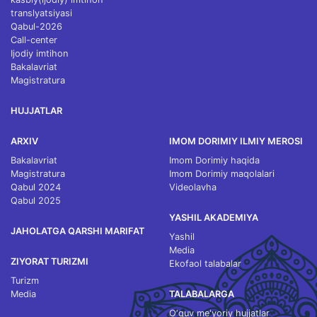
translyatsiyasi
Qabul-2026
Call-center
Ijodiy imtihon
Bakalavriat
Magistratura
HUJJATLAR
ARXIV
IMOM DORIMIY ILMIY MEROSI
Bakalavriat
Imom Dorimiy haqida
Magistratura
Imom Dorimiy maqolalari
Qabul 2024
Videolavha
Qabul 2025
YASHIL AKADEMIYA
JAHOLATGA QARSHI MARIFAT
Yashil
Media
ZIYORAT TURIZMI
Ekofaol talabalar
Turizm
Media
TALABALARGA
O‘quv me'yoriy hujjatlar