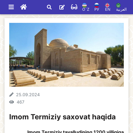
O`Z
РУ
EN
العربية
25.09.2024
467
Imom Termiziy saxovat haqida
Imom Termiziy tavalludining 1200 yilligiga