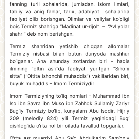
fanning turli sohalarida, jumladan, islom ilmlari,
tabiiy va aniq fanlar, tarix, adabiyot sohalarida
faoliyat olib borishgan. Olimlar va valiylar ko‘pligi
bois Termiz shahriga “Madinat ur-rijol” – “Avliyolar
shahri” deb nom berishgan.
Termiz shahridan yetishib chiqqan allomalar
Termiziy nisbasi bilan butun dunyoda mashhur
bo‘lganlar. Ana shunday zotlardan biri – hadis
ilmining “oltin asri”da faoliyat yuritgan “Sihohi
sitta” (“Oltita ishonchli muhaddis”) vakillaridan biri,
buyuk muhaddis – Imom Termiziydir.
Imom Termiziyning to‘liq nomlari – Muhammad ibn
Iso ibn Savra ibn Muso ibn Zahhok Sullamiy Zariyr
Bug‘iy Termiziy bo‘lib, kunyalarn Abu Isodir. Hijriy
209 (melodiy 824) yili Termiz yaqinidagi Bug‘
qishlog‘ida o‘rta hol bir oilada tavallud topganlar.
O‘rta asr muarrixi Abu Sa’d Abdulkarim Sam’oniy