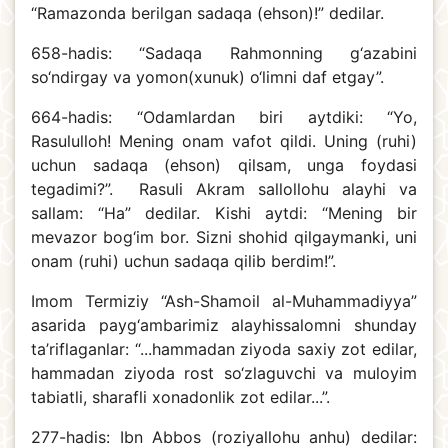
“Ramazonda berilgan sadaqa (ehson)!” dedilar.
658-hadis: “Sadaqa Rahmonning g‘azabini
so‘ndirgay va yomon(xunuk) o‘limni daf etgay”.
664-hadis: “Odamlardan biri aytdiki: “Yo,
Rasululloh! Mening onam vafot qildi. Uning (ruhi)
uchun sadaqa (ehson) qilsam, unga foydasi
tegadimi?”. Rasuli Akram sallollohu alayhi va
sallam: “Ha” dedilar. Kishi aytdi: “Mening bir
mevazor bog‘im bor. Sizni shohid qilgaymanki, uni
onam (ruhi) uchun sadaqa qilib berdim!”.
Imom Termiziy “Ash-Shamoil al-Muhammadiyya”
asarida payg‘ambarimiz alayhissalomni shunday
ta’riflaganlar: “...hammadan ziyoda saxiy zot edilar,
hammadan ziyoda rost so‘zlaguvchi va muloyim
tabiatli, sharafli xonadonlik zot edilar...”.
277-hadis: Ibn Abbos (roziyallohu anhu) dedilar: