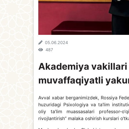
05.06.2024
487
Akademiya vakillari 
muvaffaqiyatli yaku
Avval xabar berganimizdek, Rossiya Feder
huzuridagi Psixologiya va ta’lim institut
oliy ta’lim muassasalari professor-o‘q
rivojlantirish” malaka oshirish kurslari o‘tka