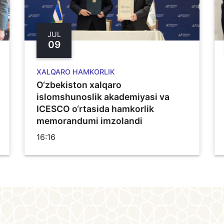
JUL
09
XALQARO HAMKORLIK
O‘zbekiston xalqaro
islomshunoslik akademiyasi va
ICESCO o‘rtasida hamkorlik
memorandumi imzolandi
16:16