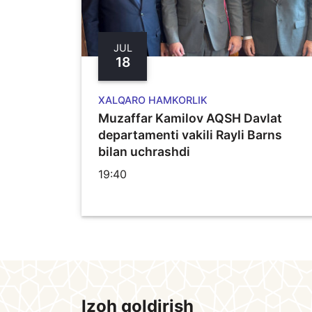
JUL
18
XALQARO HAMKORLIK
Muzaffar Kamilov AQSH Davlat
departamenti vakili Rayli Barns
bilan uchrashdi
19:40
Izoh qoldirish