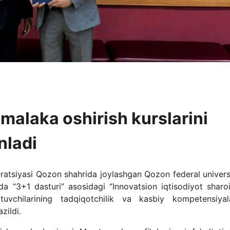
malaka oshirish kurslarini
nladi
atsiyasi Qozon shahrida joylashgan Qozon federal universi
ida “3+1 dasturi” asosidagi “Innovatsion iqtisodiyot sharoi
ituvchilarining tadqiqotchilik va kasbiy kompetensiyala
zildi.