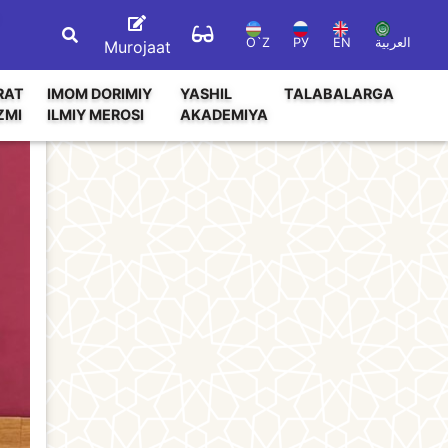
O`Z
РУ
EN
العربية
Murojaat
RAT
IMOM DORIMIY
YASHIL
TALABALARGA
ZMI
ILMIY MEROSI
AKADEMIYA