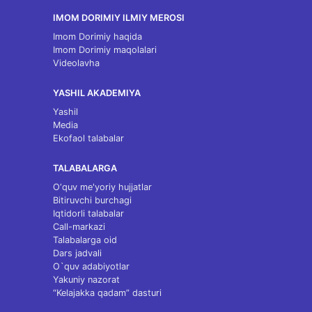
IMOM DORIMIY ILMIY MEROSI
Imom Dorimiy haqida
Imom Dorimiy maqolalari
Videolavha
YASHIL AKADEMIYA
Yashil
Media
Ekofaol talabalar
TALABALARGA
O‘quv me'yoriy hujjatlar
Bitiruvchi burchagi
Iqtidorli talabalar
Call-markazi
Talabalarga oid
Dars jadvali
O`quv adabiyotlar
Yakuniy nazorat
“Kelajakka qadam” dasturi