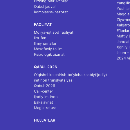
Bizning bitiruvchilar
Yangilik
Qabul jadvali
Yoshlar
Komplaens-nazorat
Maqolal
Ziyo-m
FAOLIYAT
Xalqaro
E'lonlar
Moliya-iqtisod faoliyati
Muftiy
Ilm-fan
Jaholat
Ilmiy jurnallar
Xorijiy 
Masofaviy ta'lim
Islom – 
Psixologik xizmat
2024 yi
QABUL 2026
O'qishni ko'chirish bo'yicha kasbiy(ijodiy)
imtihon translyatsiyasi
Qabul-2026
Call-center
Ijodiy imtihon
Bakalavriat
Magistratura
HUJJATLAR