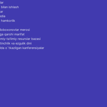
lar
 bilan ishlash
ar
edia
 hamkorlik
 Boboxonovlar merosi
ga qarshi marifat
Ilmiy-ta'limiy resurslar bazasi
tinchlik va ezgulik dini
lda o`tkazilgan kanferensiyalar