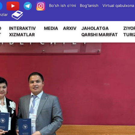
Bo'sh ish o'rini
Bog'lanish
Virtual qabulxona
zlar
O
INTERAKTIV
MEDIA
ARXIV
JAHOLATGA
ZIYO
T
XIZMATLAR
QARSHI MARIFAT
TURI