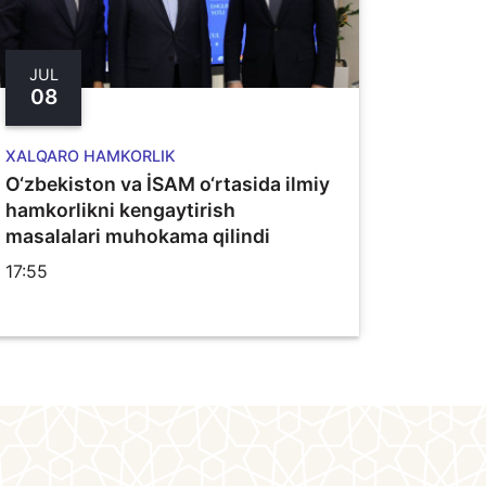
JUL
08
XALQARO HAMKORLIK
O‘zbekiston va İSAM o‘rtasida ilmiy
hamkorlikni kengaytirish
masalalari muhokama qilindi
17:55