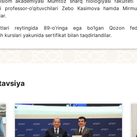
islom akademiyasi Mumtoz sharq filologiyasi fakulteti 
si professor-o‘qituvchilari Zebo Kasimova hamda Mirmu
ar.
etlari reytingida 89-o’ringa ega bo‘lgan Qozon fed
 kurslari yakunida sertifikat bilan taqdirlandilar.
tavsiya