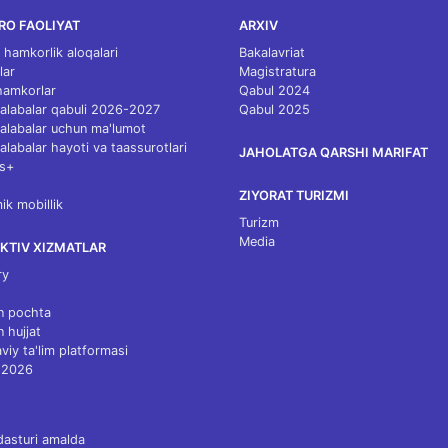
RO FAOLIYAT
ARXIV
 hamkorlik aloqalari
Bakalavriat
lar
Magistratura
 hamkorlar
Qabul 2024
 talabalar qabuli 2026-2027
Qabul 2025
 talabalar uchun ma'lumot
talabalar hayoti va taassurotlari
JAHOLATGA QARSHI MARIFAT
s+
ZIYORAT TURIZMI
k mobillik
Turizm
Media
KTIV XIZMATLAR
ry
n pochta
n hujjat
viy ta'lim platformasi
 2026
dasturi amalda