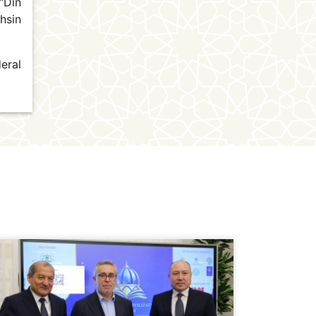
“Din
hsin
eral