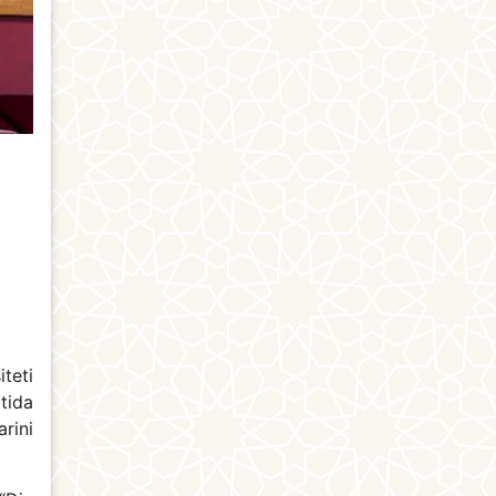
teti
tida
rini