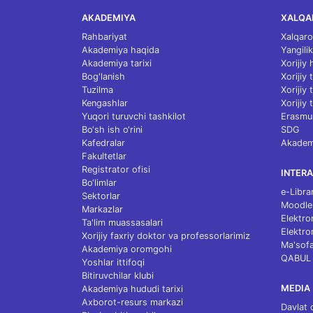
AKADEMIYA
XALQA
Rahbariyat
Xalqaro
Akademiya haqida
Yangilik
Akademiya tarixi
Xorijiy
Bog'lanish
Xorijiy
Tuzilma
Xorijiy
Kengashlar
Xorijiy 
Yuqori turuvchi tashkilot
Erasmu
Bo‘sh ish o‘rini
SDG
Kafedralar
Akademi
Fakultetlar
Registrator ofisi
INTERA
Bo‘limlar
e-Libra
Sektorlar
Moodle
Markazlar
Elektro
Ta'lim muassasalari
Elektro
Xorijiy faxriy doktor va professorlarimiz
Ma'sofa
Akademiya oromgohi
QABUL
Yoshlar ittifoqi
Bitiruvchilar klubi
MEDIA
Akademiya hududi tarixi
Axborot-resurs markazi
Davlat 