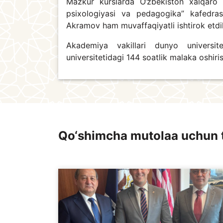
Mazkur kurslarda O‘zbekiston xalqaro 
psixologiyasi va pedagogika” kafedra
Akramov ham muvaffaqiyatli ishtirok etdil
Akademiya vakillari dunyo universit
universitetidagi 144 soatlik malaka oshirish
Qo‘shimcha mutolaa uchun 