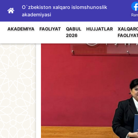
O`zbekiston xalqaro islomshunoslik
akademiyasi
Ram
AKADEMIYA
FAOLIYAT
QABUL
HUJJATLAR
XALQAR
2026
FAOLIYA