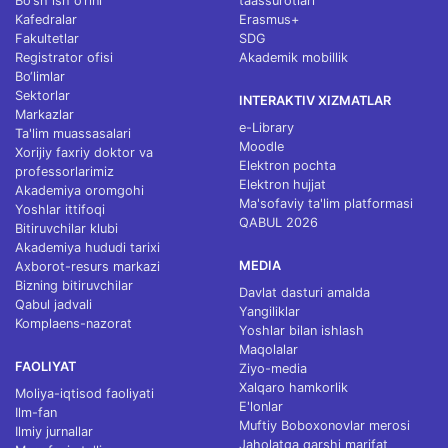
Bo‘sh ish o‘rini
taassurotlari
Kafedralar
Erasmus+
Fakultetlar
SDG
Registrator ofisi
Akademik mobillik
Bo‘limlar
Sektorlar
INTERAKTIV XIZMATLAR
Markazlar
e-Library
Ta'lim muassasalari
Moodle
Xorijiy faxriy doktor va
Elektron pochta
professorlarimiz
Elektron hujjat
Akademiya oromgohi
Ma'sofaviy ta'lim platformasi
Yoshlar ittifoqi
QABUL 2026
Bitiruvchilar klubi
Akademiya hududi tarixi
MEDIA
Axborot-resurs markazi
Bizning bitiruvchilar
Davlat dasturi amalda
Qabul jadvali
Yangiliklar
Komplaens-nazorat
Yoshlar bilan ishlash
Maqolalar
FAOLIYAT
Ziyo-media
Xalqaro hamkorlik
Moliya-iqtisod faoliyati
E'lonlar
Ilm-fan
Muftiy Boboxonovlar merosi
Ilmiy jurnallar
Jaholatga qarshi marifat