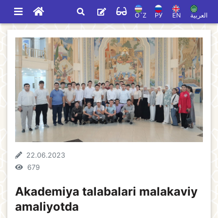
O`Z
РУ
EN
العربية
22.06.2023
679
Akademiya talabalari malakaviy
amaliyotda