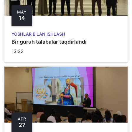
MAY
14
YOSHLAR BILAN ISHLASH
Bir guruh talabalar taqdirlandi
13:32
APR
27