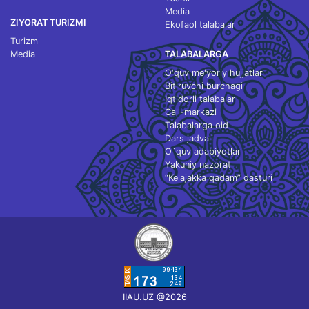
Media
ZIYORAT TURIZMI
Ekofaol talabalar
Turizm
Media
TALABALARGA
O‘quv me'yoriy hujjatlar
Bitiruvchi burchagi
Iqtidorli talabalar
Call-markazi
Talabalarga oid
Dars jadvali
O`quv adabiyotlar
Yakuniy nazorat
“Kelajakka qadam” dasturi
IIAU.UZ @2026