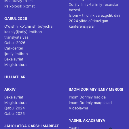
Masofaviy ta'lim
Xorijiy Ilmiy-ta'limiy resurslar
Psixologik xizmat
bazasi
Islom – tinchlik va ezgulik dini
QABUL 2026
2024 yilda o`tkazilgan
O'qishni ko'chirish bo'yicha
kanferensiyalar
kasbiy(ijodiy) imtihon
translyatsiyasi
Qabul-2026
Call-center
Ijodiy imtihon
Bakalavriat
Magistratura
HUJJATLAR
ARXIV
IMOM DORIMIY ILMIY MEROSI
Bakalavriat
Imom Dorimiy haqida
Magistratura
Imom Dorimiy maqolalari
Qabul 2024
Videolavha
Qabul 2025
YASHIL AKADEMIYA
JAHOLATGA QARSHI MARIFAT
Yashil