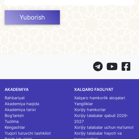
Yuborish
AKADEMIYA
XALQARO FAOLIYAT
Rahbariyat
Xalqaro hamkorlik aloqalari
Akademiya haqida
Yangiliklar
Akademiya tarixi
Xorijiy hamkorlar
Bog'lanish
Xorijiy talabalar qabuli 2026-
Tuzilma
2027
Kengashlar
Xorijiy talabalar uchun ma'lumot
Yuqori turuvchi tashkilot
Xorijiy talabalar hayoti va