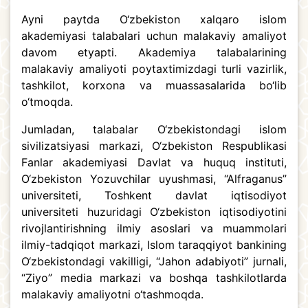
Ayni paytda O‘zbekiston xalqaro islom
akademiyasi talabalari uchun malakaviy amaliyot
davom etyapti. Akademiya talabalarining
malakaviy amaliyoti poytaxtimizdagi turli vazirlik,
tashkilot, korxona va muassasalarida bo‘lib
o‘tmoqda.
Jumladan, talabalar O‘zbekistondagi islom
sivilizatsiyasi markazi, O‘zbekiston Respublikasi
Fanlar akademiyasi Davlat va huquq instituti,
O‘zbekiston Yozuvchilar uyushmasi, “Alfraganus”
universiteti, Toshkent davlat iqtisodiyot
universiteti huzuridagi O‘zbekiston iqtisodiyotini
rivojlantirishning ilmiy asoslari va muammolari
ilmiy-tadqiqot markazi, Islom taraqqiyot bankining
O‘zbekistondagi vakilligi, “Jahon adabiyoti” jurnali,
“Ziyo” media markazi va boshqa tashkilotlarda
malakaviy amaliyotni o‘tashmoqda.