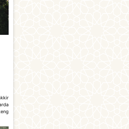
kkir
arda
keng