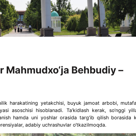
ar Mahmudxo‘ja Behbudiy –
lik harakatining yetakchisi, buyuk jamoat arbobi, mutafa
si asoschisi hisoblanadi. Ta’kidlash kerak, so‘nggi yill
ganish hamda uni yoshlar orasida targ‘ib qilish borasida 
ferensiyalar, adabiy uchrashuvlar o‘tkazilmoqda.