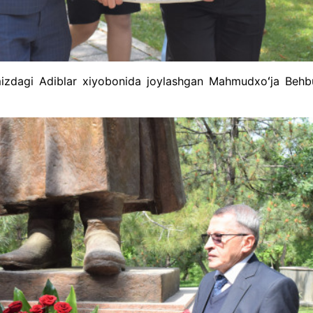
mizdagi Adiblar xiyobonida joylashgan Mahmudxoʻja Behb