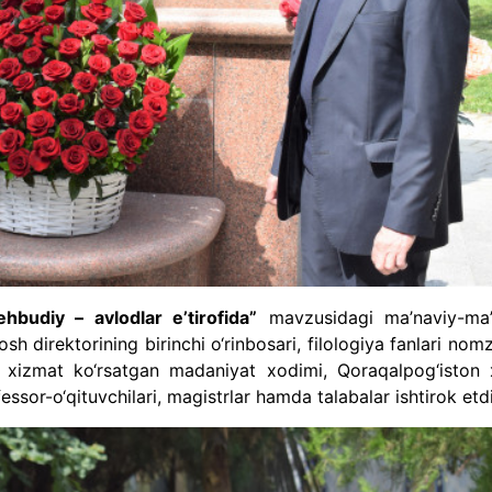
budiy – avlodlar e’tirofida”
mavzusidagi ma’naviy-ma’r
 direktorining birinchi o‘rinbosari, filologiya fanlari nom
 xizmat ko‘rsatgan madaniyat xodimi, Qoraqalpog‘iston 
or-o‘qituvchilari, magistrlar hamda talabalar ishtirok etd