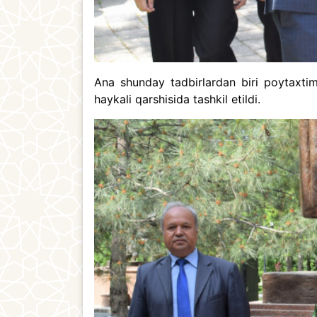
Ana shunday tadbirlardan biri poytaxti
haykali qarshisida tashkil etildi.