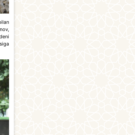
ilan
nov,
deni
siga