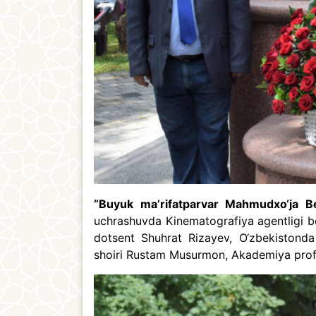
“Buyuk ma’rifatparvar Mahmudxo‘ja Beh
uchrashuvda Kinematografiya agentligi bosh
dotsent Shuhrat Rizayev, O‘zbekistonda
shoiri Rustam Musurmon, Akademiya profess