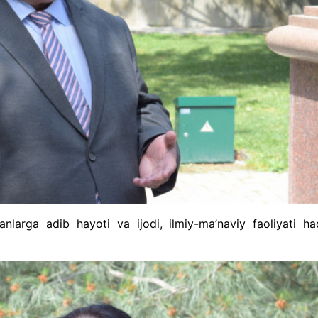
anlarga adib hayoti va ijodi, ilmiy-ma’naviy faoliyati ha