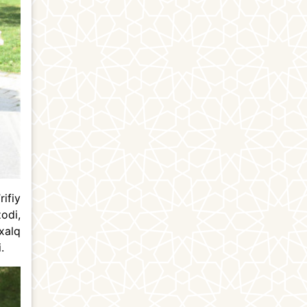
ifiy
zodi,
xalq
i.