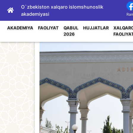
O`zbekiston xalqaro islomshunoslik
akademiyasi
Ram
AKADEMIYA
FAOLIYAT
QABUL
HUJJATLAR
XALQAR
2026
FAOLIYA