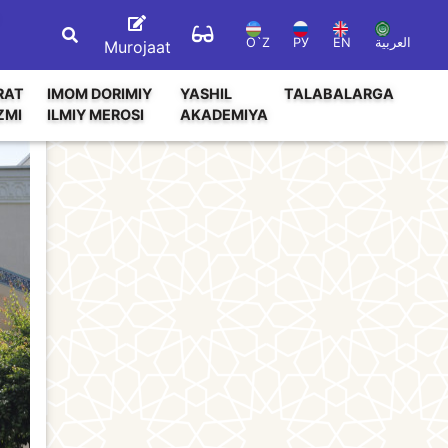
O`Z
РУ
EN
العربية
Murojaat
RAT
IMOM DORIMIY
YASHIL
TALABALARGA
ZMI
ILMIY MEROSI
AKADEMIYA