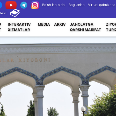
Bo'sh ish o'rini
Bog'lanish
Virtual qabulxona
zlar
O
INTERAKTIV
MEDIA
ARXIV
JAHOLATGA
ZIYO
T
XIZMATLAR
QARSHI MARIFAT
TURI