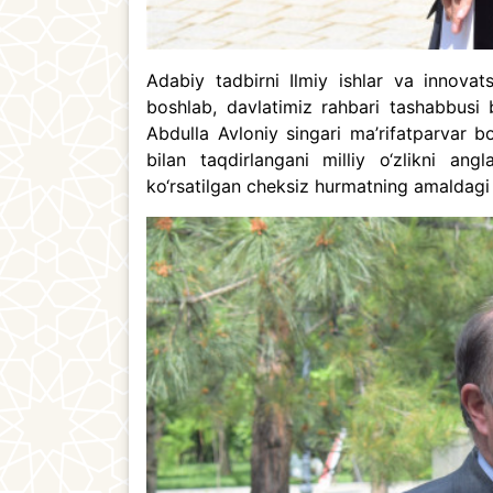
Adabiy tadbirni Ilmiy ishlar va innovats
boshlab, davlatimiz rahbari tashabbusi
Abdulla Avloniy singari ma’rifatparvar b
bilan taqdirlangani milliy o‘zlikni ang
ko‘rsatilgan cheksiz hurmatning amaldagi i