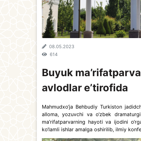
08.05.2023
614
Buyuk ma’rifatparv
avlodlar e’tirofida
Mahmudxo‘ja Behbudiy Turkiston jadidchi
alloma, yozuvchi va o‘zbek dramaturgiya
ma’rifatparvarning hayoti va ijodini o‘r
ko‘lamli ishlar amalga oshirilib, ilmiy kon