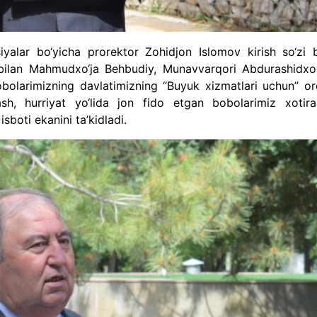
iyalar bo‘yicha prorektor Zohidjon Islomov kirish so‘zi b
 bilan Mahmudxo‘ja Behbudiy, Munavvarqori Abdurashidxo
obolarimizning davlatimizning “Buyuk xizmatlari uchun” or
lash, hurriyat yo‘lida jon fido etgan bobolarimiz xotira
sboti ekanini ta’kidladi.