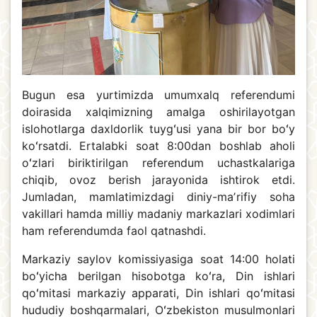
Bugun esa yurtimizda umumxalq referendumi
doirasida xalqimizning amalga oshirilayotgan
islohotlarga daxldorlik tuygʻusi yana bir bor boʻy
koʻrsatdi. Ertalabki soat 8:00dan boshlab aholi
oʻzlari biriktirilgan referendum uchastkalariga
chiqib, ovoz berish jarayonida ishtirok etdi.
Jumladan, mamlatimizdagi diniy-maʼrifiy soha
vakillari hamda milliy madaniy markazlari xodimlari
ham referendumda faol qatnashdi.
Markaziy saylov komissiyasiga soat 14:00 holati
boʻyicha berilgan hisobotga koʻra, Din ishlari
qoʻmitasi markaziy apparati, Din ishlari qoʻmitasi
hududiy boshqarmalari, Oʻzbekiston musulmonlari