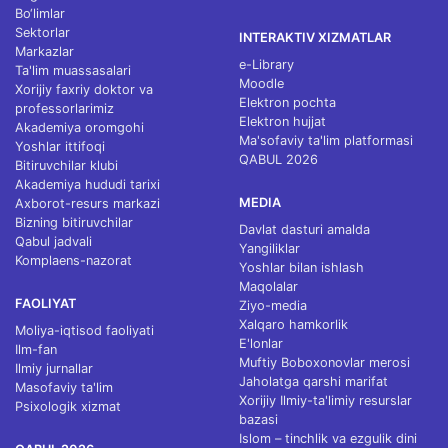
Bo‘limlar
Sektorlar
INTERAKTIV XIZMATLAR
Markazlar
e-Library
Ta'lim muassasalari
Moodle
Xorijiy faxriy doktor va
Elektron pochta
professorlarimiz
Elektron hujjat
Akademiya oromgohi
Ma'sofaviy ta'lim platformasi
Yoshlar ittifoqi
QABUL 2026
Bitiruvchilar klubi
Akademiya hududi tarixi
MEDIA
Axborot-resurs markazi
Bizning bitiruvchilar
Davlat dasturi amalda
Qabul jadvali
Yangiliklar
Komplaens-nazorat
Yoshlar bilan ishlash
Maqolalar
FAOLIYAT
Ziyo-media
Xalqaro hamkorlik
Moliya-iqtisod faoliyati
E'lonlar
Ilm-fan
Muftiy Boboxonovlar merosi
Ilmiy jurnallar
Jaholatga qarshi marifat
Masofaviy ta'lim
Xorijiy Ilmiy-ta'limiy resurslar
Psixologik xizmat
bazasi
Islom – tinchlik va ezgulik dini