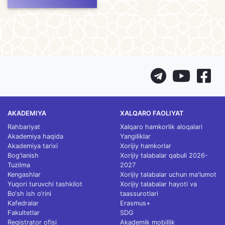
AKADEMIYA
XALQARO FAOLIYAT
Rahbariyat
Xalqaro hamkorlik aloqalari
Akademiya haqida
Yangiliklar
Akademiya tarixi
Xorijiy hamkorlar
Bog'lanish
Xorijiy talabalar qabuli 2026-
Tuzilma
2027
Kengashlar
Xorijiy talabalar uchun ma'lumot
Yuqori turuvchi tashkilot
Xorijiy talabalar hayoti va
Bo‘sh ish o‘rini
taassurotlari
Kafedralar
Erasmus+
Fakultetlar
SDG
Registrator ofisi
Akademik mobillik