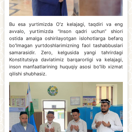
Bu esa yurtimizda Oʻz kelajagi, taqdiri va eng
avvalo, yurtimizda “Inson qadri uchun” shiori
ostida amalga oshirilayotgan islohotlarga befarq
boʻlmagan yurtdoshlarimizning faol tashabbuslari
samarasidir. Zero, kelgusida yangi tahrirdagi
Konstitutsiya davlatimiz barqarorligi va kelajagi,
inson manfaatlarining huquqiy asosi boʻlib xizmat
qilishi shubhasiz.