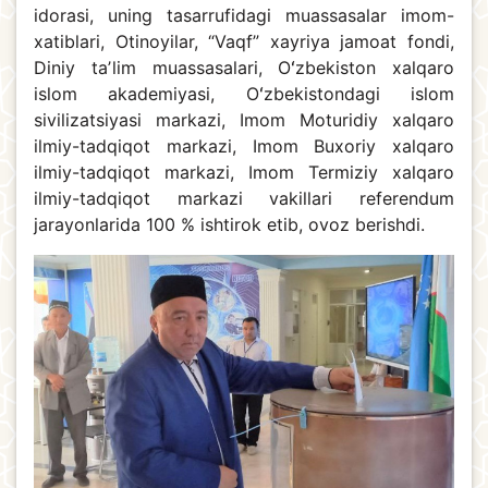
idorasi, uning tasarrufidagi muassasalar imom-
xatiblari, Otinoyilar, “Vaqf” xayriya jamoat fondi,
Diniy taʼlim muassasalari, Oʻzbekiston xalqaro
islom akademiyasi, Oʻzbekistondagi islom
sivilizatsiyasi markazi, Imom Moturidiy xalqaro
ilmiy-tadqiqot markazi, Imom Buxoriy xalqaro
ilmiy-tadqiqot markazi, Imom Termiziy xalqaro
ilmiy-tadqiqot markazi vakillari referendum
jarayonlarida 100 % ishtirok etib, ovoz berishdi.