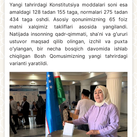
Yangi tahrirdagi Konstitutsiya moddalari soni esa
amaldagi 128 tadan 155 taga, normalari 275 tadan
434 taga oshdi. Asosiy qonunimizning 65 foiz
matni xalqimiz takliflari asosida yangilandi.
Natijada insonning qadr-qimmati, shaʼni va gʻururi
ustuvor maqsad qilib olingan, izchil va puxta
oʻylangan, bir necha bosqich davomida ishlab
chiqilgan Bosh Qomusimizning yangi tahrirdagi
varianti yaratildi.