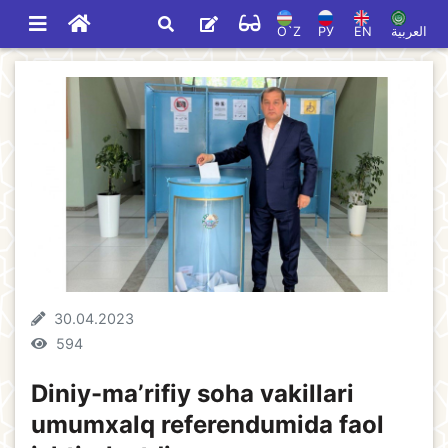
O`Z
РУ
EN
العربية
30.04.2023
594
Diniy-maʼrifiy soha vakillari
umumxalq referendumida faol