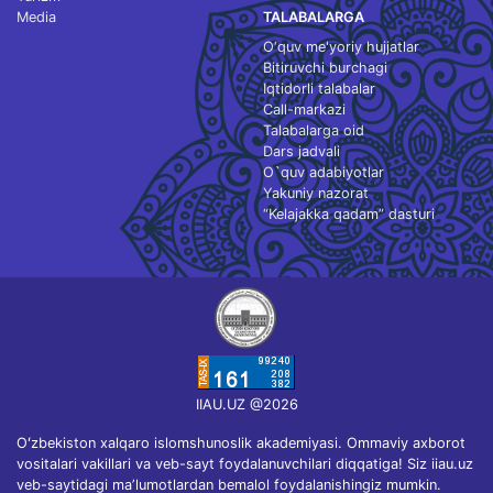
Media
TALABALARGA
O‘quv me'yoriy hujjatlar
Bitiruvchi burchagi
Iqtidorli talabalar
Call-markazi
Talabalarga oid
Dars jadvali
O`quv adabiyotlar
Yakuniy nazorat
“Kelajakka qadam” dasturi
IIAU.UZ @2026
Oʻzbekiston xalqaro islomshunoslik akademiyasi. Ommaviy axborot
vositalari vakillari va veb-sayt foydalanuvchilari diqqatiga! Siz iiau.uz
veb-saytidagi maʼlumotlardan bemalol foydalanishingiz mumkin.