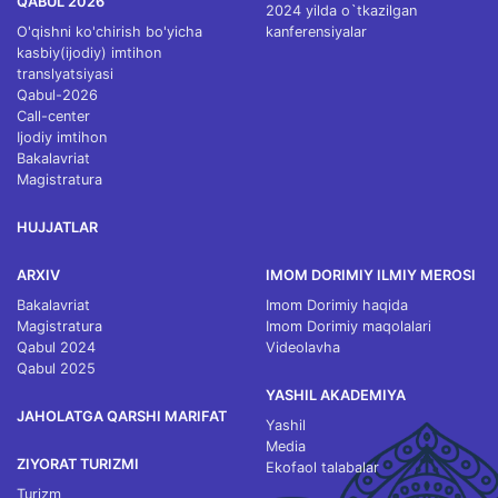
QABUL 2026
2024 yilda o`tkazilgan
O'qishni ko'chirish bo'yicha
kanferensiyalar
kasbiy(ijodiy) imtihon
translyatsiyasi
Qabul-2026
Call-center
Ijodiy imtihon
Bakalavriat
Magistratura
HUJJATLAR
ARXIV
IMOM DORIMIY ILMIY MEROSI
Bakalavriat
Imom Dorimiy haqida
Magistratura
Imom Dorimiy maqolalari
Qabul 2024
Videolavha
Qabul 2025
YASHIL AKADEMIYA
JAHOLATGA QARSHI MARIFAT
Yashil
Media
ZIYORAT TURIZMI
Ekofaol talabalar
Turizm