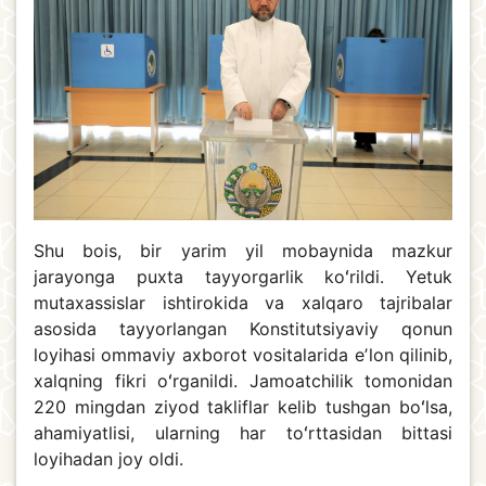
Shu bois, bir yarim yil mobaynida mazkur
jarayonga puxta tayyorgarlik koʻrildi. Yetuk
mutaxassislar ishtirokida va xalqaro tajribalar
asosida tayyorlangan Konstitutsiyaviy qonun
loyihasi ommaviy axborot vositalarida eʼlon qilinib,
xalqning fikri oʻrganildi. Jamoatchilik tomonidan
220 mingdan ziyod takliflar kelib tushgan boʻlsa,
ahamiyatlisi, ularning har toʻrttasidan bittasi
loyihadan joy oldi.