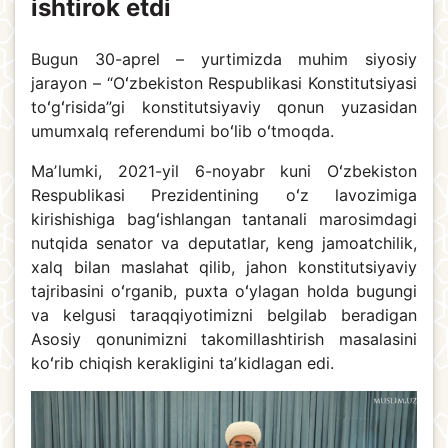
ishtirok etdi
Bugun 30-aprel – yurtimizda muhim siyosiy
jarayon – “Oʻzbekiston Respublikasi Konstitutsiyasi
toʻgʻrisida”gi konstitutsiyaviy qonun yuzasidan
umumxalq referendumi boʻlib oʻtmoqda.
Maʼlumki, 2021-yil 6-noyabr kuni Oʻzbekiston
Respublikasi Prezidentining oʻz lavozimiga
kirishishiga bagʻishlangan tantanali marosimdagi
nutqida senator va deputatlar, keng jamoatchilik,
xalq bilan maslahat qilib, jahon konstitutsiyaviy
tajribasini oʻrganib, puxta oʻylagan holda bugungi
va kelgusi taraqqiyotimizni belgilab beradigan
Asosiy qonunimizni takomillashtirish masalasini
koʻrib chiqish kerakligini taʼkidlagan edi.