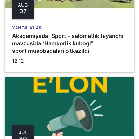
AUG
07
YANGILIKLAR
Akademiyada “Sport – salomatlik tayanchi”
mavzusida “Hamkorlik kubogi”
sport musobaqalari o‘tkazildi
12:12
JUL
30