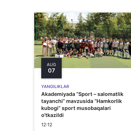
AUG
07
YANGILIKLAR
Akademiyada “Sport – salomatlik
tayanchi” mavzusida “Hamkorlik
kubogi” sport musobaqalari
o‘tkazildi
12:12