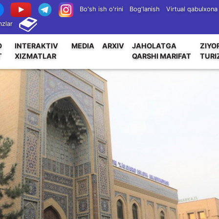
Bo'sh ish o'rini
Bog'lanish
Virtual qabulxona
zlar
O
INTERAKTIV
MEDIA
ARXIV
JAHOLATGA
ZIYO
T
XIZMATLAR
QARSHI MARIFAT
TURI