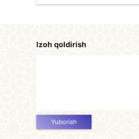
Izoh qoldirish
Yuborish