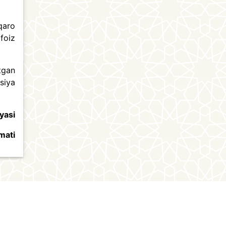
qaro
foiz
tgan
siya
yasi
mati