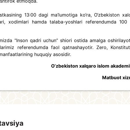
ishtirok etmoqda.
tkasining
13:00 dagi ma’lumotiga ko‘ra,
O‘zbekiston xal
lari, xodimlari hamda talaba-yoshlari referendumda 100 
timizda “Inson qadri uchun” shiori ostida amalga oshirilayo
larimiz referendumda faol qatnashayotir. Zero, Konstitut
 manfaatlarining huquqiy asosidir.
O‘zbekiston xalqaro islom akademi
Matbuot xiz
tavsiya