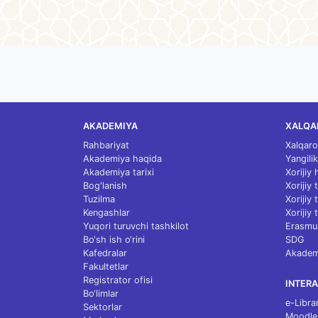
AKADEMIYA
XALQA
Rahbariyat
Xalqaro
Akademiya haqida
Yangilik
Akademiya tarixi
Xorijiy
Bog'lanish
Xorijiy
Tuzilma
Xorijiy
Kengashlar
Xorijiy 
Yuqori turuvchi tashkilot
Erasmu
Bo‘sh ish o‘rini
SDG
Kafedralar
Akademi
Fakultetlar
Registrator ofisi
INTERA
Bo‘limlar
e-Libra
Sektorlar
Moodle