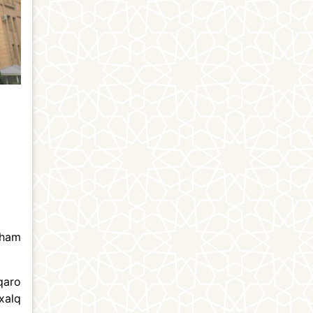
 ham
qaro
xalq