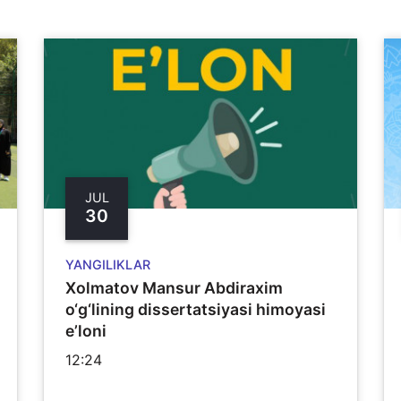
JUL
30
YANGILIKLAR
Xolmatov Mansur Abdiraxim
o‘g‘lining dissertatsiyasi himoyasi
e’loni
12:24