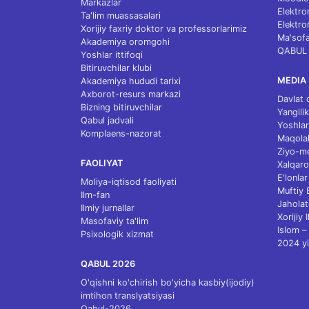
Markazlar
Elektro
Ta'lim muassasalari
Elektro
Xorijiy faxriy doktor va professorlarimiz
Ma'sofa
Akademiya oromgohi
QABUL
Yoshlar ittifoqi
Bitiruvchilar klubi
MEDIA
Akademiya hududi tarixi
Axborot-resurs markazi
Davlat 
Bizning bitiruvchilar
Yangilik
Qabul jadvali
Yoshlar
Komplaens-nazorat
Maqolal
Ziyo-m
FAOLIYAT
Xalqaro
E'lonlar
Moliya-iqtisod faoliyati
Muftiy
Ilm-fan
Jaholat
Ilmiy jurnallar
Xorijiy 
Masofaviy ta'lim
Islom – 
Psixologik xizmat
2024 yi
QABUL 2026
O'qishni ko'chirish bo'yicha kasbiy(ijodiy)
imtihon translyatsiyasi
Qabul-2026