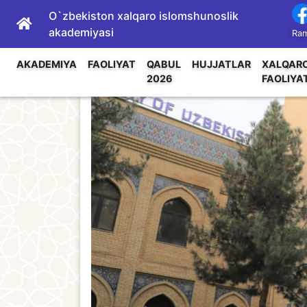
O`zbekiston xalqaro islomshunoslik
akademiyasi
Ram
AKADEMIYA
FAOLIYAT
QABUL
HUJJATLAR
XALQAR
2026
FAOLIYA