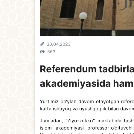
30.04.2023
563
Referendum tadbirla
akademiyasida ham
Yurtimiz bo‘ylab davom etayotgan refer
katta ishtiyoq va uyushqoqlik bilan dav
Jumladan, “Ziyo-zukko” maktabida tashk
islom akademiyasi professor-o‘qituvchi