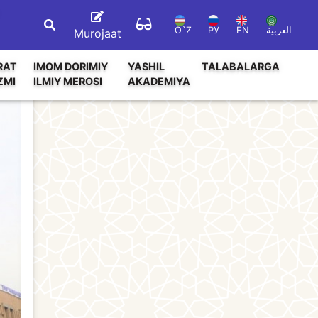
O`Z
РУ
EN
العربية
Murojaat
RAT
IMOM DORIMIY
YASHIL
TALABALARGA
ZMI
ILMIY MEROSI
AKADEMIYA