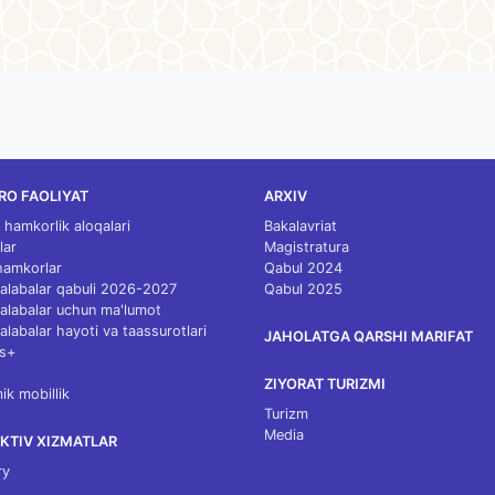
RO FAOLIYAT
ARXIV
 hamkorlik aloqalari
Bakalavriat
lar
Magistratura
 hamkorlar
Qabul 2024
 talabalar qabuli 2026-2027
Qabul 2025
 talabalar uchun ma'lumot
talabalar hayoti va taassurotlari
JAHOLATGA QARSHI MARIFAT
s+
ZIYORAT TURIZMI
k mobillik
Turizm
Media
KTIV XIZMATLAR
ry