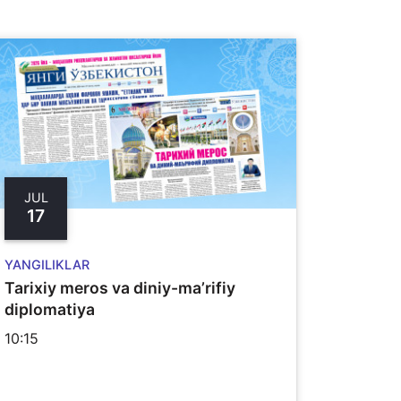
JUL
17
YANGILIKLAR
Tarixiy meros va diniy-ma’rifiy
diplomatiya
10:15