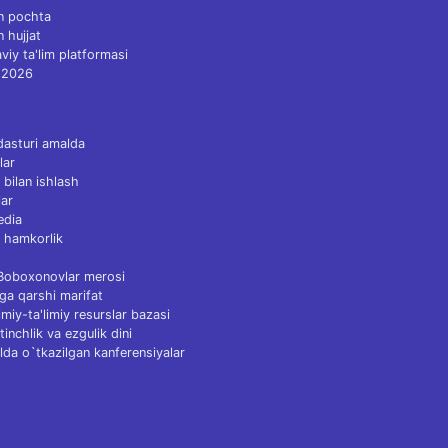
n pochta
n hujjat
viy ta'lim platformasi
 2026
dasturi amalda
lar
 bilan ishlash
ar
edia
 hamkorlik
 Boboxonovlar merosi
ga qarshi marifat
Ilmiy-ta'limiy resurslar bazasi
tinchlik va ezgulik dini
lda o`tkazilgan kanferensiyalar