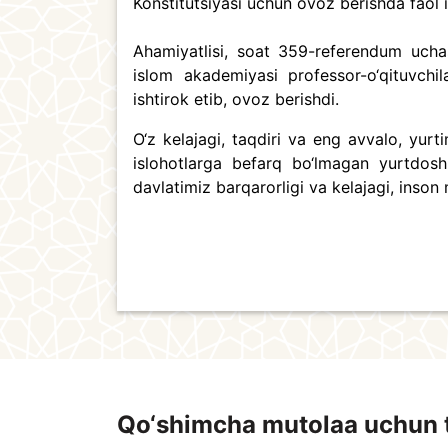
Konstitutsiyasi uchun ovoz berishda faol 
Ahamiyatlisi, soat
359-referendum uchas
islom akademiyasi professor-o‘qituvchi
ishtirok etib, ovoz berishdi.
O‘z kelajagi, taqdiri va eng avvalo, yur
islohotlarga befarq bo‘lmagan yurtdosh
davlatimiz barqarorligi va kelajagi, inson
Qo‘shimcha mutolaa uchun 