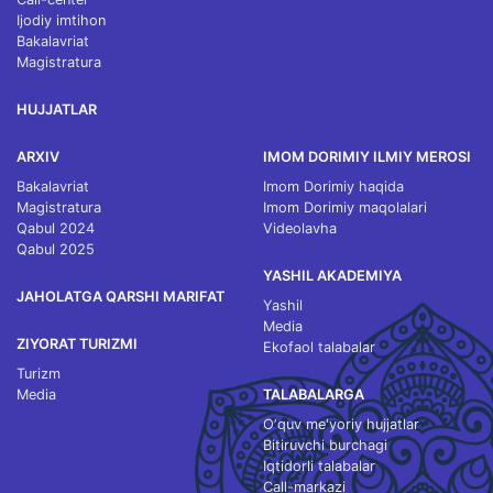
Ijodiy imtihon
Bakalavriat
Magistratura
HUJJATLAR
ARXIV
IMOM DORIMIY ILMIY MEROSI
Bakalavriat
Imom Dorimiy haqida
Magistratura
Imom Dorimiy maqolalari
Qabul 2024
Videolavha
Qabul 2025
YASHIL AKADEMIYA
JAHOLATGA QARSHI MARIFAT
Yashil
Media
ZIYORAT TURIZMI
Ekofaol talabalar
Turizm
Media
TALABALARGA
O‘quv me'yoriy hujjatlar
Bitiruvchi burchagi
Iqtidorli talabalar
Call-markazi