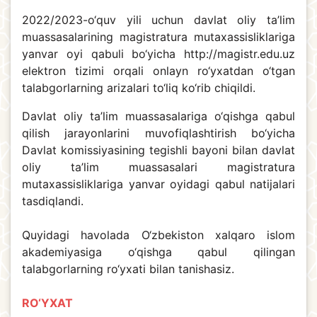
2022/2023-o‘quv yili uchun davlat oliy ta’lim
muassasalarining magistratura mutaxassisliklariga
yanvar oyi qabuli bo‘yicha http://magistr.edu.uz
elektron tizimi orqali onlayn ro‘yxatdan o‘tgan
talabgorlarning arizalari to‘liq ko‘rib chiqildi.
Davlat oliy ta’lim muassasalariga o‘qishga qabul
qilish jarayonlarini muvofiqlashtirish bo‘yicha
Davlat komissiyasining tegishli bayoni bilan davlat
oliy ta’lim muassasalari magistratura
mutaxassisliklariga yanvar oyidagi qabul natijalari
tasdiqlandi.
Quyidagi havolada O‘zbekiston xalqaro islom
akademiyasiga o‘qishga qabul qilingan
talabgorlarning ro‘yxati bilan tanishasiz.
RO‘YXAT