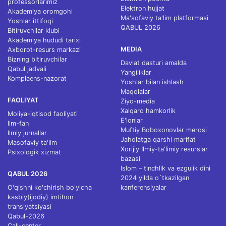
professorlarimiz
Elektron hujjat
Akademiya oromgohi
Ma'sofaviy ta'lim platformasi
Yoshlar ittifoqi
QABUL 2026
Bitiruvchilar klubi
Akademiya hududi tarixi
MEDIA
Axborot-resurs markazi
Bizning bitiruvchilar
Davlat dasturi amalda
Qabul jadvali
Yangiliklar
Komplaens-nazorat
Yoshlar bilan ishlash
Maqolalar
FAOLIYAT
Ziyo-media
Xalqaro hamkorlik
Moliya-iqtisod faoliyati
E'lonlar
Ilm-fan
Muftiy Boboxonovlar merosi
Ilmiy jurnallar
Jaholatga qarshi marifat
Masofaviy ta'lim
Xorijiy Ilmiy-ta'limiy resurslar
Psixologik xizmat
bazasi
Islom – tinchlik va ezgulik dini
QABUL 2026
2024 yilda o`tkazilgan
O'qishni ko'chirish bo'yicha
kanferensiyalar
kasbiy(ijodiy) imtihon
translyatsiyasi
Qabul-2026
Call-center