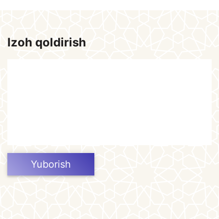
Izoh qoldirish
Yuborish