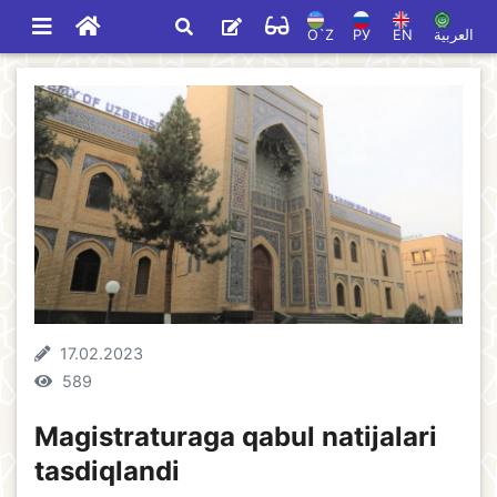
O`Z
РУ
EN
العربية
17.02.2023
589
Magistraturaga qabul natijalari
tasdiqlandi