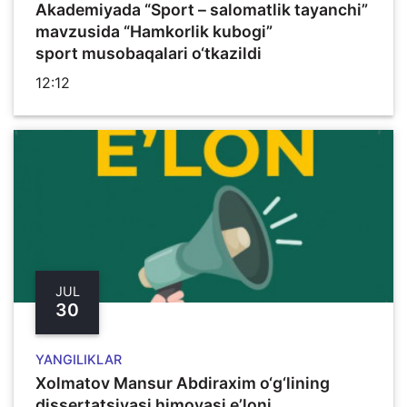
Akademiyada “Sport – salomatlik tayanchi”
mavzusida “Hamkorlik kubogi”
sport musobaqalari o‘tkazildi
12:12
JUL
30
YANGILIKLAR
Xolmatov Mansur Abdiraxim o‘g‘lining
dissertatsiyasi himoyasi e’loni