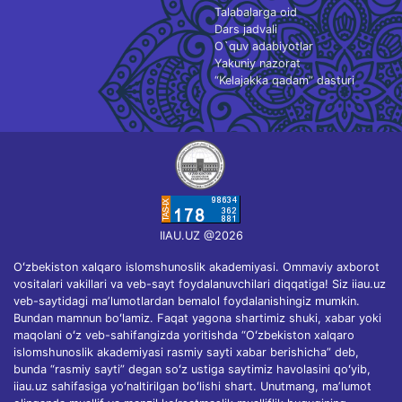
Talabalarga oid
Dars jadvali
O`quv adabiyotlar
Yakuniy nazorat
“Kelajakka qadam” dasturi
IIAU.UZ @2026
Oʻzbekiston xalqaro islomshunoslik akademiyasi. Ommaviy axborot
vositalari vakillari va veb-sayt foydalanuvchilari diqqatiga! Siz iiau.uz
veb-saytidagi maʼlumotlardan bemalol foydalanishingiz mumkin.
Bundan mamnun boʻlamiz. Faqat yagona shartimiz shuki, xabar yoki
maqolani oʻz veb-sahifangizda yoritishda “Oʻzbekiston xalqaro
islomshunoslik akademiyasi rasmiy sayti xabar berishicha” deb,
bunda “rasmiy sayti” degan soʻz ustiga saytimiz havolasini qoʻyib,
iiau.uz sahifasiga yoʻnaltirilgan boʻlishi shart. Unutmang, maʼlumot