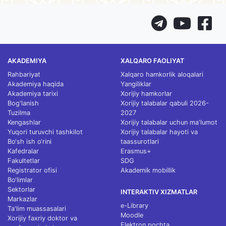
AKADEMIYA
XALQARO FAOLIYAT
Rahbariyat
Xalqaro hamkorlik aloqalari
Akademiya haqida
Yangiliklar
Akademiya tarixi
Xorijiy hamkorlar
Bog'lanish
Xorijiy talabalar qabuli 2026-
Tuzilma
2027
Kengashlar
Xorijiy talabalar uchun ma'lumot
Yuqori turuvchi tashkilot
Xorijiy talabalar hayoti va
Bo‘sh ish o‘rini
taassurotlari
Kafedralar
Erasmus+
Fakultetlar
SDG
Registrator ofisi
Akademik mobillik
Bo‘limlar
Sektorlar
INTERAKTIV XIZMATLAR
Markazlar
e-Library
Ta'lim muassasalari
Moodle
Xorijiy faxriy doktor va
Elektron pochta