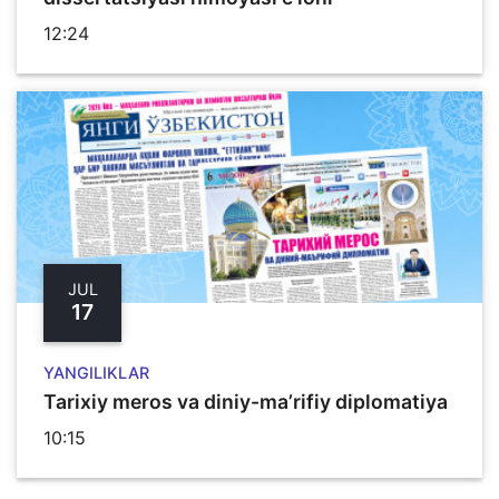
12:24
JUL
17
YANGILIKLAR
Tarixiy meros va diniy-ma’rifiy diplomatiya
10:15