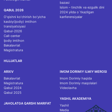
bazasi
Islom – tinchlik va ezgulik dini
QABUL 2026
2024 yilda o`tkazilgan
O'qishni ko'chirish bo'yicha
kanferensiyalar
kasbiy(ijodiy) imtihon
translyatsiyasi
Qabul-2026
Call-center
Ijodiy imtihon
Bakalavriat
Magistratura
HUJJATLAR
ARXIV
IMOM DORIMIY ILMIY MEROSI
Bakalavriat
Imom Dorimiy haqida
Magistratura
Imom Dorimiy maqolalari
Qabul 2024
Videolavha
Qabul 2025
YASHIL AKADEMIYA
JAHOLATGA QARSHI MARIFAT
Yashil
Media