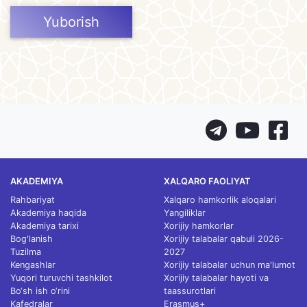
Yuborish
AKADEMIYA
XALQARO FAOLIYAT
Rahbariyat
Xalqaro hamkorlik aloqalari
Akademiya haqida
Yangiliklar
Akademiya tarixi
Xorijiy hamkorlar
Bog'lanish
Xorijiy talabalar qabuli 2026-
Tuzilma
2027
Kengashlar
Xorijiy talabalar uchun ma'lumot
Yuqori turuvchi tashkilot
Xorijiy talabalar hayoti va
Bo‘sh ish o‘rini
taassurotlari
Kafedralar
Erasmus+