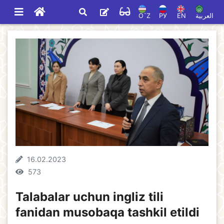
O`Z
РУ
EN
العربية
16.02.2023
573
Talabalar uchun ingliz tili
fanidan musobaqa tashkil etildi