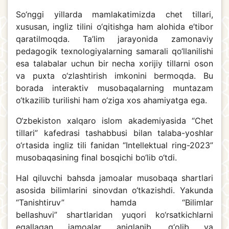
So‘nggi yillarda mamlakatimizda chet tillari,
xususan, ingliz tilini o‘qitishga ham alohida e’tibor
qaratilmoqda. Ta’lim jarayonida zamonaviy
pedagogik texnologiyalarning samarali qo‘llanilishi
esa talabalar uchun bir necha xorijiy tillarni oson
va puxta o‘zlashtirish imkonini bermoqda. Bu
borada interaktiv musobaqalarning muntazam
o‘tkazilib turilishi ham o‘ziga xos ahamiyatga ega.
O‘zbekiston xalqaro islom akademiyasida “Chet
tillari” kafedrasi tashabbusi bilan talaba-yoshlar
o‘rtasida ingliz tili fanidan “Intellektual ring-2023”
musobaqasining final bosqichi bo‘lib o‘tdi.
Hal qiluvchi bahsda jamoalar musobaqa shartlari
asosida bilimlarini sinovdan o‘tkazishdi. Yakunda
“Tanishtiruv” hamda “Bilimlar
bellashuvi” shartlaridan
yuqori ko‘rsatkichlarni
egallagan jamoalar aniqlanib, g‘olib va