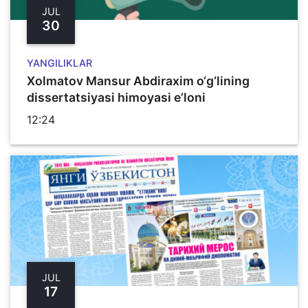
JUL
30
YANGILIKLAR
Xolmatov Mansur Abdiraxim o‘g‘lining
dissertatsiyasi himoyasi e’loni
12:24
JUL
17