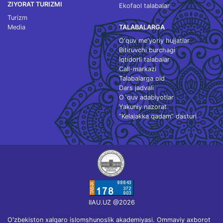
ZIYORAT TURIZMI
Ekofaol talabalar
Turizm
Media
TALABALARGA
O‘quv me'yoriy hujjatlar
Bitiruvchi burchagi
Iqtidorli talabalar
Call-markazi
Talabalarga oid
Dars jadvali
O`quv adabiyotlar
Yakuniy nazorat
“Kelajakka qadam” dasturi
IIAU.UZ @2026
Oʻzbekiston xalqaro islomshunoslik akademiyasi. Ommaviy axborot