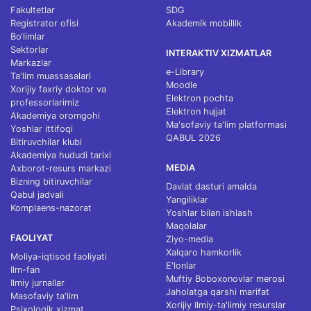
Fakultetlar
SDG
Registrator ofisi
Akademik mobillik
Bo‘limlar
Sektorlar
INTERAKTIV XIZMATLAR
Markazlar
e-Library
Ta'lim muassasalari
Moodle
Xorijiy faxriy doktor va
Elektron pochta
professorlarimiz
Elektron hujjat
Akademiya oromgohi
Ma'sofaviy ta'lim platformasi
Yoshlar ittifoqi
QABUL 2026
Bitiruvchilar klubi
Akademiya hududi tarixi
MEDIA
Axborot-resurs markazi
Bizning bitiruvchilar
Davlat dasturi amalda
Qabul jadvali
Yangiliklar
Komplaens-nazorat
Yoshlar bilan ishlash
Maqolalar
FAOLIYAT
Ziyo-media
Xalqaro hamkorlik
Moliya-iqtisod faoliyati
E'lonlar
Ilm-fan
Muftiy Boboxonovlar merosi
Ilmiy jurnallar
Jaholatga qarshi marifat
Masofaviy ta'lim
Xorijiy Ilmiy-ta'limiy resurslar
Psixologik xizmat