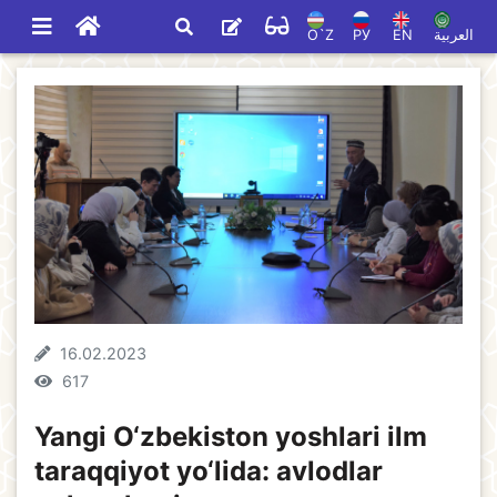
O`Z
РУ
EN
العربية
16.02.2023
617
Yangi O‘zbekiston yoshlari ilm
taraqqiyot yo‘lida: avlodlar