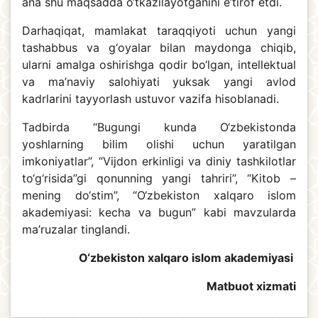
ana shu maqsadda o‘tkazilayotganini e’tirof etdi.
Darhaqiqat, mamlakat taraqqiyoti uchun yangi
tashabbus va g‘oyalar bilan maydonga chiqib,
ularni amalga oshirishga qodir bo‘lgan, intellektual
va ma’naviy salohiyati yuksak yangi avlod
kadrlarini tayyorlash ustuvor vazifa hisoblanadi.
Tadbirda “Bugungi kunda O‘zbekistonda
yoshlarning bilim olishi uchun yaratilgan
imkoniyatlar”, “Vijdon erkinligi va diniy tashkilotlar
to‘g‘risida”gi qonunning yangi tahriri”, “Kitob –
mening do‘stim”, “O‘zbekiston xalqaro islom
akademiyasi: kecha va bugun” kabi mavzularda
ma’ruzalar tinglandi.
O‘zbekiston xalqaro islom akademiyasi
Matbuot xizmati