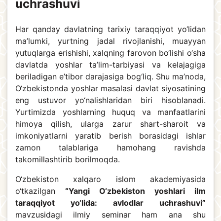
uchrashuvi
Har qanday davlatning tarixiy taraqqiyot yo‘lidan
ma’lumki, yurtning jadal rivojlanishi, muayyan
yutuqlarga erishishi, xalqning farovon bo‘lishi o‘sha
davlatda yoshlar ta’lim-tarbiyasi va kelajagiga
beriladigan e’tibor darajasiga bog‘liq. Shu ma’noda,
O‘zbekistonda yoshlar masalasi davlat siyosatining
eng ustuvor yo‘nalishlaridan biri hisoblanadi.
Yurtimizda yoshlarning huquq va manfaatlarini
himoya qilish, ularga zarur shart-sharoit va
imkoniyatlarni yaratib berish borasidagi ishlar
zamon talablariga hamohang ravishda
takomillashtirib borilmoqda.
O‘zbekiston xalqaro islom akademiyasida
o‘tkazilgan
“Yangi O‘zbekiston yoshlari ilm
taraqqiyot yo‘lida: avlodlar uchrashuvi”
mavzusidagi ilmiy seminar ham ana shu