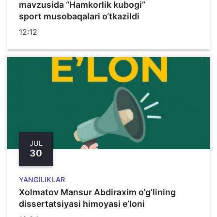
mavzusida “Hamkorlik kubogi”
sport musobaqalari o‘tkazildi
12:12
JUL
30
YANGILIKLAR
Xolmatov Mansur Abdiraxim o‘g‘lining
dissertatsiyasi himoyasi e’loni