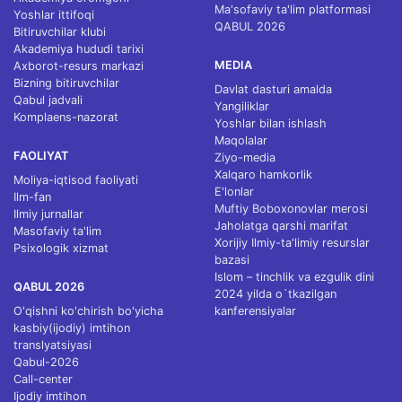
Ma'sofaviy ta'lim platformasi
Yoshlar ittifoqi
QABUL 2026
Bitiruvchilar klubi
Akademiya hududi tarixi
MEDIA
Axborot-resurs markazi
Bizning bitiruvchilar
Davlat dasturi amalda
Qabul jadvali
Yangiliklar
Komplaens-nazorat
Yoshlar bilan ishlash
Maqolalar
FAOLIYAT
Ziyo-media
Xalqaro hamkorlik
Moliya-iqtisod faoliyati
E'lonlar
Ilm-fan
Muftiy Boboxonovlar merosi
Ilmiy jurnallar
Jaholatga qarshi marifat
Masofaviy ta'lim
Xorijiy Ilmiy-ta'limiy resurslar
Psixologik xizmat
bazasi
Islom – tinchlik va ezgulik dini
QABUL 2026
2024 yilda o`tkazilgan
O'qishni ko'chirish bo'yicha
kanferensiyalar
kasbiy(ijodiy) imtihon
translyatsiyasi
Qabul-2026
Call-center
Ijodiy imtihon