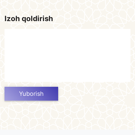
Izoh qoldirish
Yuborish