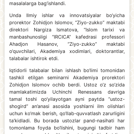
masalalarga bag‘ishlandi.
Unda Ilmiy ishlar va innovatsiyalar bo‘yicha
prorektor Zohidjon Islomov, “Ziyo-zukko” maktabi
direktori Nargiza Ismatova, “Islom tarixi va
manbashunosligi “IRCICA” kafedrasi professori
Ahadjon Hasanov, “Ziyo-zukko” maktabi
o‘quvchilari, Akademiya xodimlari, doktorantlar,
talabalar ishtirok etdi.
Iqtidorli talabalar bilan ishlash bo‘limi tomonidan
tashkil etilgan seminarni Akademiya prorektori
Zohidjon Islomov ochib berdi. Ustoz o‘z so‘zida
mamlakatimizda Uchinchi Renessans davriga
tamal toshi qo‘yilayotgan ayni paytda “ustoz-
shogird” an’anasi asosida yoshlarni ilm olishlari
uchun ko‘mak berish, qo‘llab-quvvatlash zarurligini
ta’kidladi. Bu borada ustozlar pand-nasihati har
tomonlama foyda bo‘lishini, bugungi tadbir ham