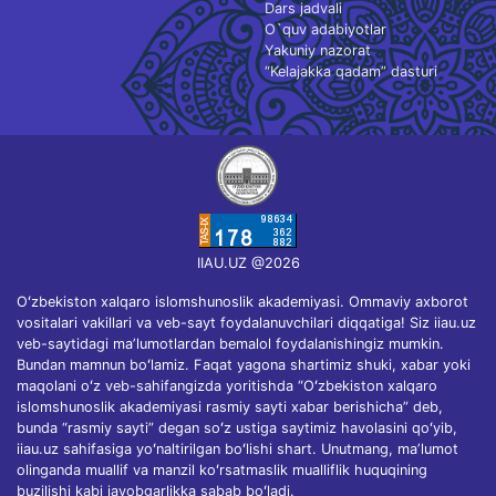
Dars jadvali
O`quv adabiyotlar
Yakuniy nazorat
“Kelajakka qadam” dasturi
IIAU.UZ @2026
Oʻzbekiston xalqaro islomshunoslik akademiyasi. Ommaviy axborot
vositalari vakillari va veb-sayt foydalanuvchilari diqqatiga! Siz iiau.uz
veb-saytidagi maʼlumotlardan bemalol foydalanishingiz mumkin.
Bundan mamnun boʻlamiz. Faqat yagona shartimiz shuki, xabar yoki
maqolani oʻz veb-sahifangizda yoritishda “Oʻzbekiston xalqaro
islomshunoslik akademiyasi rasmiy sayti xabar berishicha” deb,
bunda “rasmiy sayti” degan soʻz ustiga saytimiz havolasini qoʻyib,
iiau.uz sahifasiga yoʻnaltirilgan boʻlishi shart. Unutmang, maʼlumot
olinganda muallif va manzil koʻrsatmaslik mualliflik huquqining
buzilishi kabi javobgarlikka sabab boʻladi.