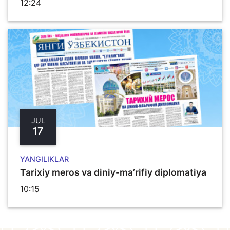
12:24
JUL
17
YANGILIKLAR
Tarixiy meros va diniy-ma’rifiy diplomatiya
10:15