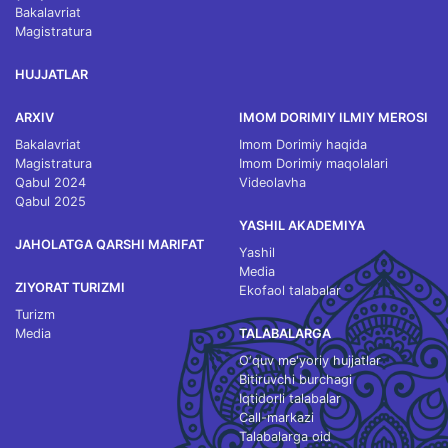
Bakalavriat
Magistratura
HUJJATLAR
ARXIV
IMOM DORIMIY ILMIY MEROSI
Bakalavriat
Imom Dorimiy haqida
Magistratura
Imom Dorimiy maqolalari
Qabul 2024
Videolavha
Qabul 2025
YASHIL AKADEMIYA
JAHOLATGA QARSHI MARIFAT
Yashil
Media
ZIYORAT TURIZMI
Ekofaol talabalar
Turizm
Media
TALABALARGA
O‘quv me'yoriy hujjatlar
Bitiruvchi burchagi
Iqtidorli talabalar
Call-markazi
Talabalarga oid