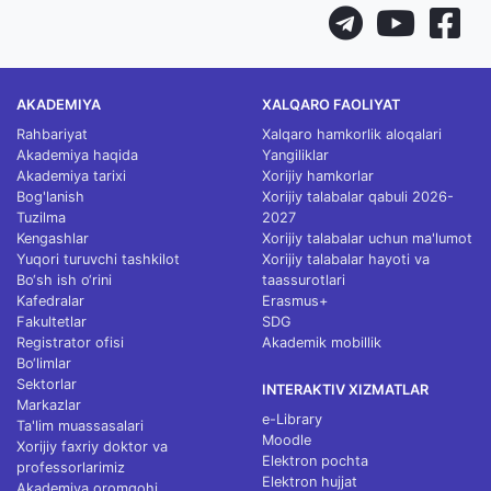
AKADEMIYA
XALQARO FAOLIYAT
Rahbariyat
Xalqaro hamkorlik aloqalari
Akademiya haqida
Yangiliklar
Akademiya tarixi
Xorijiy hamkorlar
Bog'lanish
Xorijiy talabalar qabuli 2026-
Tuzilma
2027
Kengashlar
Xorijiy talabalar uchun ma'lumot
Yuqori turuvchi tashkilot
Xorijiy talabalar hayoti va
Bo‘sh ish o‘rini
taassurotlari
Kafedralar
Erasmus+
Fakultetlar
SDG
Registrator ofisi
Akademik mobillik
Bo‘limlar
Sektorlar
INTERAKTIV XIZMATLAR
Markazlar
e-Library
Ta'lim muassasalari
Moodle
Xorijiy faxriy doktor va
Elektron pochta
professorlarimiz
Elektron hujjat
Akademiya oromgohi