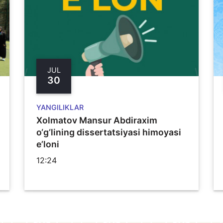
JUL
30
YANGILIKLAR
Xolmatov Mansur Abdiraxim
o‘g‘lining dissertatsiyasi himoyasi
e’loni
12:24