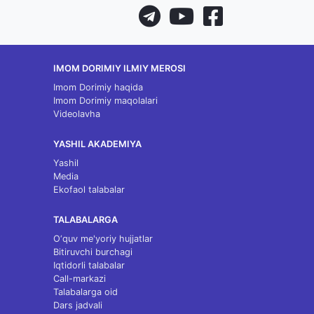
IMOM DORIMIY ILMIY MEROSI
Imom Dorimiy haqida
Imom Dorimiy maqolalari
Videolavha
YASHIL AKADEMIYA
Yashil
Media
Ekofaol talabalar
TALABALARGA
O‘quv me'yoriy hujjatlar
Bitiruvchi burchagi
Iqtidorli talabalar
Call-markazi
Talabalarga oid
Dars jadvali