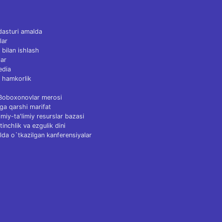
dasturi amalda
lar
 bilan ishlash
ar
edia
 hamkorlik
 Boboxonovlar merosi
ga qarshi marifat
Ilmiy-ta'limiy resurslar bazasi
tinchlik va ezgulik dini
lda o`tkazilgan kanferensiyalar