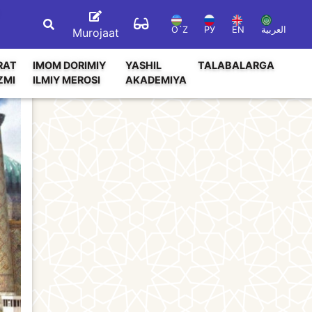
O`Z
РУ
EN
العربية
Murojaat
RAT
IMOM DORIMIY
YASHIL
TALABALARGA
ZMI
ILMIY MEROSI
AKADEMIYA