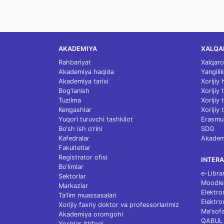
AKADEMIYA
XALQA
Rahbariyat
Xalqaro
Akademiya haqida
Yangilik
Akademiya tarixi
Xorijiy
Bog'lanish
Xorijiy
Tuzilma
Xorijiy
Kengashlar
Xorijiy 
Yuqori turuvchi tashkilot
Erasmu
Bo‘sh ish o‘rini
SDG
Kafedralar
Akademi
Fakultetlar
Registrator ofisi
INTERA
Bo‘limlar
e-Libra
Sektorlar
Moodle
Markazlar
Elektro
Ta'lim muassasalari
Elektro
Xorijiy faxriy doktor va professorlarimiz
Ma'sofa
Akademiya oromgohi
QABUL
Yoshlar ittifoqi