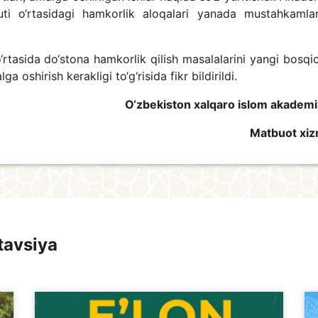
uti o‘rtasidagi hamkorlik aloqalari yanada mustahkamlan
rtasida do‘stona hamkorlik qilish masalalarini yangi bosqi
a oshirish kerakligi to‘g‘risida fikr bildirildi.
O‘zbekiston xalqaro islom akademi
Matbuot xiz
tavsiya