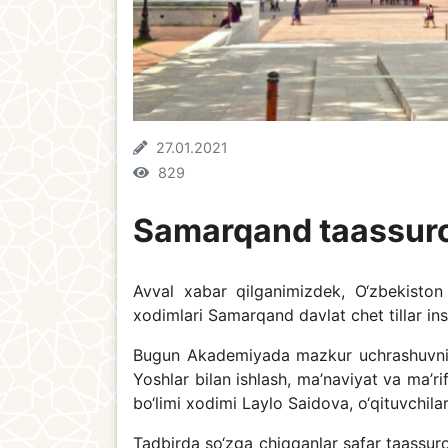
27.01.2021
829
Samarqand taassuro
Avval xabar qilganimizdek, O‘zbekiston 
xodimlari Samarqand davlat chet tillar in
Bugun Akademiyada mazkur uchrashuvning
Yoshlar bilan ishlash, ma’naviyat va ma’ri
bo‘limi xodimi Laylo Saidova, o‘qituvchilar
Tadbirda so‘zga chiqqanlar safar taassurot