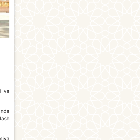
i va
Unda
hlash
emiya