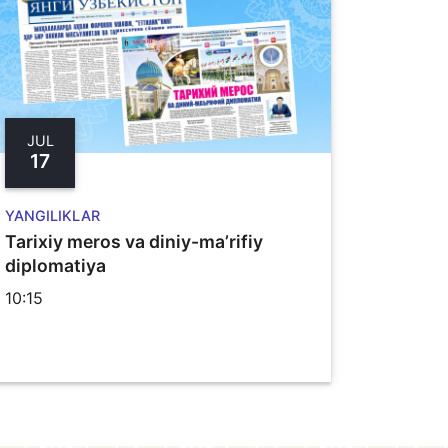
JUL
17
YANGILIKLAR
Tarixiy meros va diniy-ma’rifiy
diplomatiya
10:15