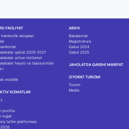
RO FAOLIYAT
ARXIV
 hamkorlik aloqalari
Bakalavriat
lar
Magistratura
 hamkorlar
Qabul 2024
 talabalar qabuli 2026-2027
Qabul 2025
 talabalar uchun ma'lumot
talabalar hayoti va taassurotlari
JAHOLATGA QARSHI MARIFAT
s+
ZIYORAT TURIZMI
k mobillik
Turizm
Media
KTIV XIZMATLAR
ry
n pochta
n hujjat
viy ta'lim platformasi
 2026