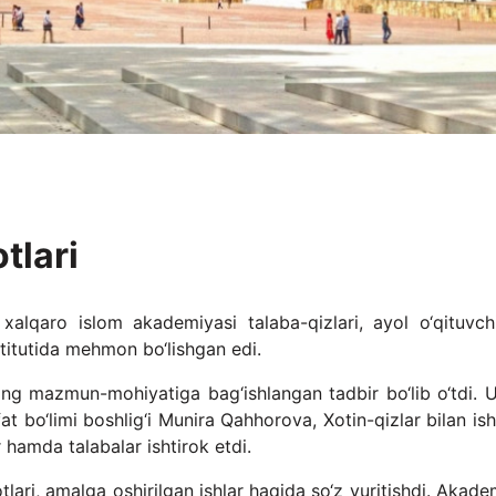
tlari
xalqaro islom akademiyasi talaba-qizlari, ayol o‘qituvch
stitutida mehmon bo‘lishgan edi.
 mazmun-mohiyatiga bag‘ishlangan tadbir bo‘lib o‘tdi. 
fat bo‘limi boshlig‘i Munira Qahhorova, Xotin-qizlar bilan is
 hamda talabalar ishtirok etdi.
lari, amalga oshirilgan ishlar haqida so‘z yuritishdi. Akad