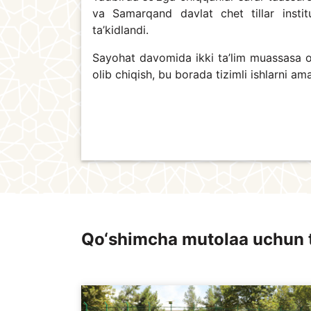
va Samarqand davlat chet tillar instit
ta’kidlandi.
Sayohat davomida ikki ta’lim muassasa o‘
olib chiqish, bu borada tizimli ishlarni amalg
Qo‘shimcha mutolaa uchun 