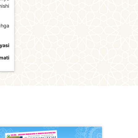
ishi
chga
yasi
mati