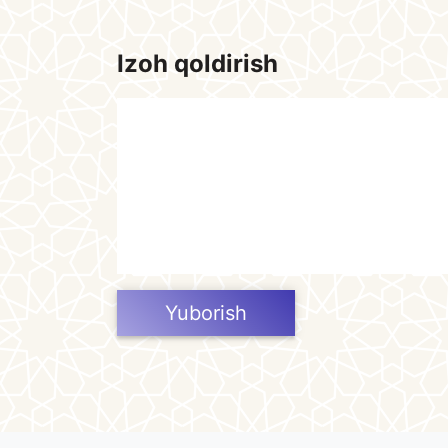
Izoh qoldirish
Yuborish