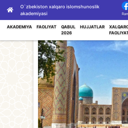
O`zbekiston xalqaro islomshunoslik
akademiyasi
Ram
AKADEMIYA
FAOLIYAT
QABUL
HUJJATLAR
XALQAR
2026
FAOLIYA