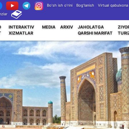
Bo'sh ish o'rini
Bog'lanish
Virtual qabulxona
zlar
O
INTERAKTIV
MEDIA
ARXIV
JAHOLATGA
ZIYO
T
XIZMATLAR
QARSHI MARIFAT
TURI