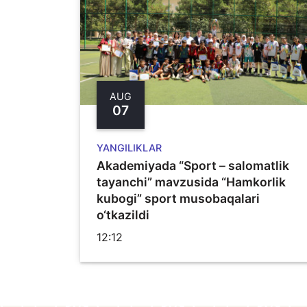
AUG
07
YANGILIKLAR
Akademiyada “Sport – salomatlik
tayanchi” mavzusida “Hamkorlik
kubogi” sport musobaqalari
o‘tkazildi
12:12