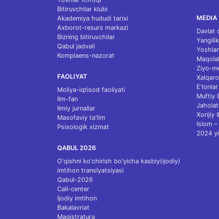
Bitiruvchilar klubi
MEDIA
Akademiya hududi tarixi
Axborot-resurs markazi
Davlat 
Bizning bitiruvchilar
Yangilik
Qabul jadvali
Yoshlar
Komplaens-nazorat
Maqolal
Ziyo-m
FAOLIYAT
Xalqaro
E'lonlar
Moliya-iqtisod faoliyati
Muftiy
Ilm-fan
Jaholat
Ilmiy jurnallar
Xorijiy 
Masofaviy ta'lim
Islom – 
Psixologik xizmat
2024 yi
QABUL 2026
O'qishni ko'chirish bo'yicha kasbiy(ijodiy)
imtihon translyatsiyasi
Qabul-2026
Call-center
Ijodiy imtihon
Bakalavriat
Magistratura