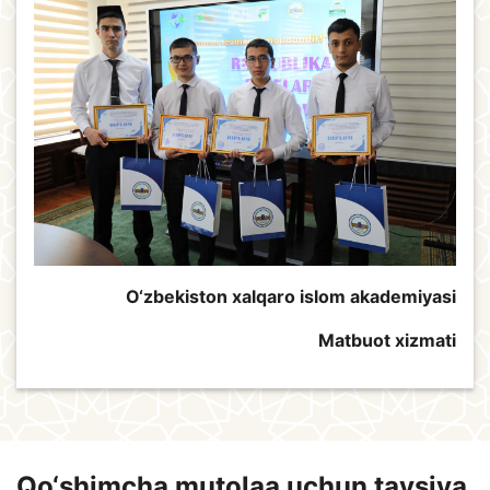
O‘zbekiston xalqaro islom akademiyasi
Matbuot xizmati
Qo‘shimcha mutolaa uchun tavsiya