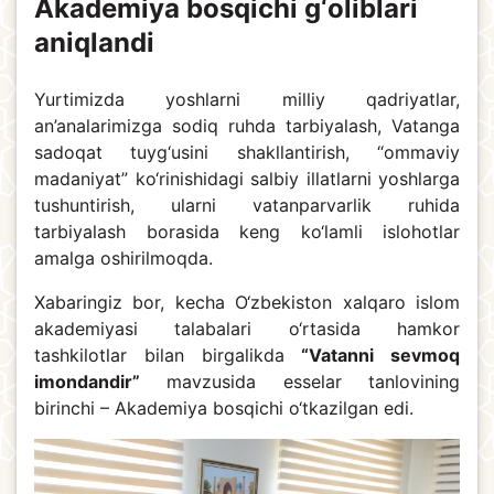
Akademiya bosqichi g‘oliblari
aniqlandi
Yurtimizda yoshlarni milliy qadriyatlar,
an’analarimizga sodiq ruhda tarbiyalash, Vatanga
sadoqat tuyg‘usini shakllantirish, “ommaviy
madaniyat” ko‘rinishidagi salbiy illatlarni yoshlarga
tushuntirish, ularni vatanparvarlik ruhida
tarbiyalash borasida keng ko‘lamli islohotlar
amalga oshirilmoqda.
Xabaringiz bor, kecha O‘zbekiston xalqaro islom
akademiyasi talabalari o‘rtasida hamkor
tashkilotlar bilan birgalikda
“Vatanni sevmoq
imondandir”
mavzusida esselar tanlovining
birinchi – Akademiya bosqichi o‘tkazilgan edi.