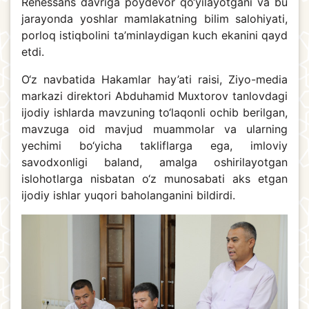
Renessans davriga poydevor qo‘yilayotgani va bu
jarayonda yoshlar mamlakatning bilim salohiyati,
porloq istiqbolini ta’minlaydigan kuch ekanini qayd
etdi.
O‘z navbatida Hakamlar hay’ati raisi, Ziyo-media
markazi direktori Abduhamid Muxtorov tanlovdagi
ijodiy ishlarda mavzuning to‘laqonli ochib berilgan,
mavzuga oid mavjud muammolar va ularning
yechimi bo‘yicha takliflarga ega, imloviy
savodxonligi baland, amalga oshirilayotgan
islohotlarga nisbatan o‘z munosabati aks etgan
ijodiy ishlar yuqori baholanganini bildirdi.