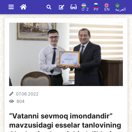
O`Z
РУ
EN
العربية
07.06.2022
804
“Vatanni sevmoq imondandir”
mavzusidagi esselar tanlovining