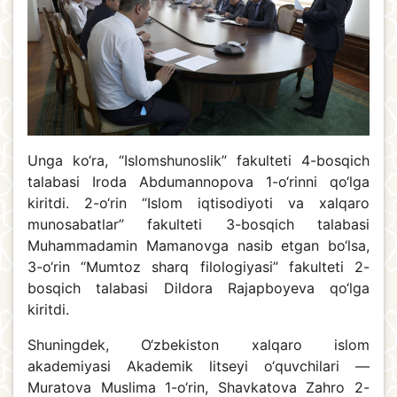
Unga ko‘ra, “Islomshunoslik” fakulteti 4-bosqich
talabasi Iroda Abdumannopova 1-o‘rinni qo‘lga
kiritdi. 2-o‘rin “Islom iqtisodiyoti va xalqaro
munosabatlar” fakulteti 3-bosqich talabasi
Muhammadamin Mamanovga nasib etgan bo‘lsa,
3-o‘rin “Mumtoz sharq filologiyasi” fakulteti 2-
bosqich talabasi Dildora Rajapboyeva qo‘lga
kiritdi.
Shuningdek, O‘zbekiston xalqaro islom
akademiyasi Akademik litseyi o‘quvchilari —
Muratova Muslima 1-o‘rin, Shavkatova Zahro 2-