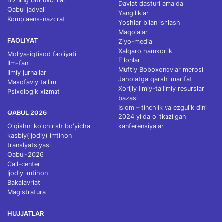
Bizning bitiruvchilar
Davlat dasturi amalda
Qabul jadvali
Yangiliklar
Komplaens-nazorat
Yoshlar bilan ishlash
Maqolalar
FAOLIYAT
Ziyo-media
Xalqaro hamkorlik
Moliya-iqtisod faoliyati
E'lonlar
Ilm-fan
Muftiy Boboxonovlar merosi
Ilmiy jurnallar
Jaholatga qarshi marifat
Masofaviy ta'lim
Xorijiy Ilmiy-ta'limiy resurslar
Psixologik xizmat
bazasi
Islom – tinchlik va ezgulik dini
QABUL 2026
2024 yilda o`tkazilgan
O'qishni ko'chirish bo'yicha
kanferensiyalar
kasbiy(ijodiy) imtihon
translyatsiyasi
Qabul-2026
Call-center
Ijodiy imtihon
Bakalavriat
Magistratura
HUJJATLAR