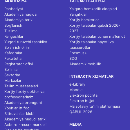
AKADEMIYA
XALQARO FAOLIYAT
Rahbariyat
Xalqaro hamkorlik aloqalari
Akademiya haqida
Yangiliklar
Akademiya tarixi
Xorijiy hamkorlar
Bog'lanish
Xorijiy talabalar qabuli 2026-
Tuzilma
2027
Kengashlar
Xorijiy talabalar uchun ma'lumot
Yuqori turuvchi tashkilot
Xorijiy talabalar hayoti va
Bo‘sh ish o‘rini
taassurotlari
Kafedralar
Erasmus+
Fakultetlar
SDG
Registrator ofisi
Akademik mobillik
Bo‘limlar
Sektorlar
INTERAKTIV XIZMATLAR
Markazlar
e-Library
Ta'lim muassasalari
Moodle
Xorijiy faxriy doktor va
Elektron pochta
professorlarimiz
Elektron hujjat
Akademiya oromgohi
Ma'sofaviy ta'lim platformasi
Yoshlar ittifoqi
QABUL 2026
Bitiruvchilar klubi
Akademiya hududi tarixi
MEDIA
Axborot-resurs markazi