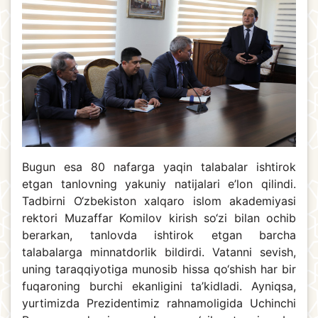
Bugun esa 80 nafarga yaqin talabalar ishtirok
etgan tanlovning yakuniy natijalari e’lon qilindi.
Tadbirni O‘zbekiston xalqaro islom akademiyasi
rektori Muzaffar Komilov kirish so‘zi bilan ochib
berarkan, tanlovda ishtirok etgan barcha
talabalarga minnatdorlik bildirdi. Vatanni sevish,
uning taraqqiyotiga munosib hissa qo‘shish har bir
fuqaroning burchi ekanligini ta’kidladi. Ayniqsa,
yurtimizda Prezidentimiz rahnamoligida Uchinchi