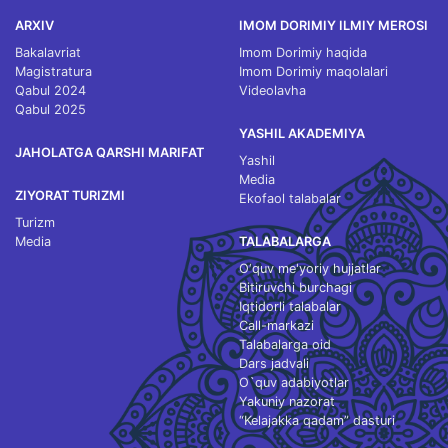
ARXIV
IMOM DORIMIY ILMIY MEROSI
Bakalavriat
Imom Dorimiy haqida
Magistratura
Imom Dorimiy maqolalari
Qabul 2024
Videolavha
Qabul 2025
YASHIL AKADEMIYA
JAHOLATGA QARSHI MARIFAT
Yashil
Media
ZIYORAT TURIZMI
Ekofaol talabalar
Turizm
Media
TALABALARGA
O‘quv me'yoriy hujjatlar
Bitiruvchi burchagi
Iqtidorli talabalar
Call-markazi
Talabalarga oid
Dars jadvali
O`quv adabiyotlar
Yakuniy nazorat
“Kelajakka qadam” dasturi