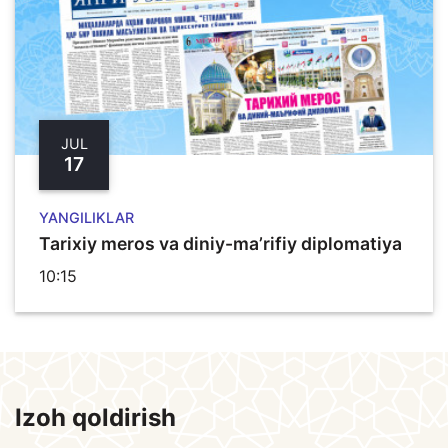
JUL
17
YANGILIKLAR
Tarixiy meros va diniy-ma’rifiy diplomatiya
10:15
Izoh qoldirish