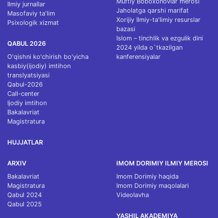
Muftiy Boboxonovlar merosi
Ilmiy jurnallar
Jaholatga qarshi marifat
Masofaviy ta'lim
Xorijiy Ilmiy-ta'limiy resurslar
Psixologik xizmat
bazasi
Islom – tinchlik va ezgulik dini
QABUL 2026
2024 yilda o`tkazilgan
O'qishni ko'chirish bo'yicha
kanferensiyalar
kasbiy(ijodiy) imtihon
translyatsiyasi
Qabul-2026
Call-center
Ijodiy imtihon
Bakalavriat
Magistratura
HUJJATLAR
ARXIV
IMOM DORIMIY ILMIY MEROSI
Bakalavriat
Imom Dorimiy haqida
Magistratura
Imom Dorimiy maqolalari
Qabul 2024
Videolavha
Qabul 2025
YASHIL AKADEMIYA