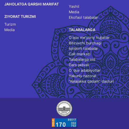
JAHOLATGA QARSHI MARIFAT
Yashil
Media
ZIYORAT TURIZMI
Ekofaol talabalar
Turizm
Media
TALABALARGA
O‘quv me'yoriy hujjatlar
Bitiruvchi burchagi
Iqtidorli talabalar
Call-markazi
Talabalarga oid
Dars jadvali
O`quv adabiyotlar
Yakuniy nazorat
“Kelajakka qadam” dasturi