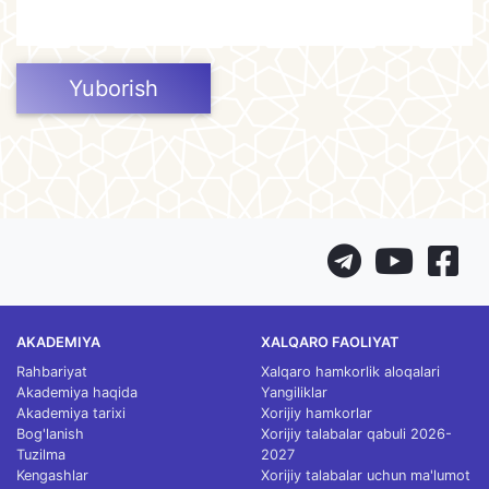
Yuborish
AKADEMIYA
XALQARO FAOLIYAT
Rahbariyat
Xalqaro hamkorlik aloqalari
Akademiya haqida
Yangiliklar
Akademiya tarixi
Xorijiy hamkorlar
Bog'lanish
Xorijiy talabalar qabuli 2026-
Tuzilma
2027
Kengashlar
Xorijiy talabalar uchun ma'lumot