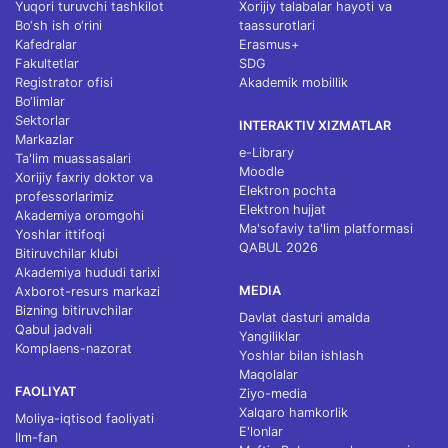
Yuqori turuvchi tashkilot
Xorijiy talabalar hayoti va
Bo‘sh ish o‘rini
taassurotlari
Kafedralar
Erasmus+
Fakultetlar
SDG
Registrator ofisi
Akademik mobillik
Bo‘limlar
Sektorlar
INTERAKTIV XIZMATLAR
Markazlar
e-Library
Ta'lim muassasalari
Moodle
Xorijiy faxriy doktor va
Elektron pochta
professorlarimiz
Elektron hujjat
Akademiya oromgohi
Ma'sofaviy ta'lim platformasi
Yoshlar ittifoqi
QABUL 2026
Bitiruvchilar klubi
Akademiya hududi tarixi
MEDIA
Axborot-resurs markazi
Bizning bitiruvchilar
Davlat dasturi amalda
Qabul jadvali
Yangiliklar
Komplaens-nazorat
Yoshlar bilan ishlash
Maqolalar
FAOLIYAT
Ziyo-media
Xalqaro hamkorlik
Moliya-iqtisod faoliyati
E'lonlar
Ilm-fan