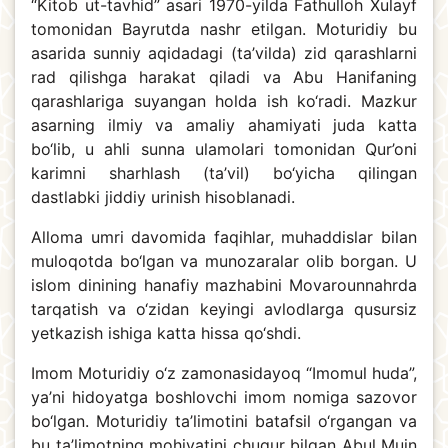
“Kitob ut-tavhid” asari 1970-yilda Fathulloh Xulayf
tomonidan Bayrutda nashr etilgan. Moturidiy bu
asarida sunniy aqidadagi (ta’vilda) zid qarashlarni
rad qilishga harakat qiladi va Abu Hanifaning
qarashlariga suyangan holda ish ko‘radi. Mazkur
asarning ilmiy va amaliy ahamiyati juda katta
bo‘lib, u ahli sunna ulamolari tomonidan Qur’oni
karimni sharhlash (ta’vil) bo‘yicha qilingan
dastlabki jiddiy urinish hisoblanadi.
Alloma umri davomida faqihlar, muhaddislar bilan
muloqotda bo‘lgan va munozaralar olib borgan. U
islom dinining hanafiy mazhabini Movarounnahrda
tarqatish va o‘zidan keyingi avlodlarga qusursiz
yetkazish ishiga katta hissa qo‘shdi.
Imom Moturidiy o‘z zamonasidayoq “Imomul huda”,
ya’ni hidoyatga boshlovchi imom nomiga sazovor
bo‘lgan. Moturidiy ta’limotini batafsil o‘rgangan va
bu ta’limotning mohiyatini chuqur bilgan Abul Muin