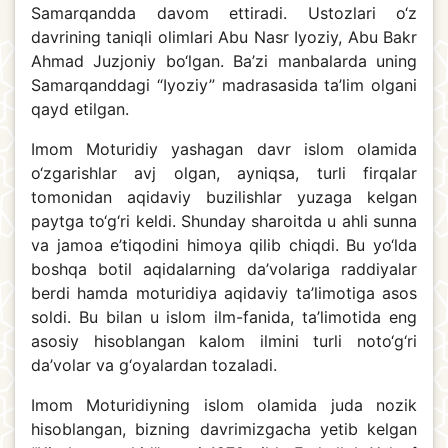
Samarqandda davom ettiradi. Ustozlari o‘z
davrining taniqli olimlari Abu Nasr Iyoziy, Abu Bakr
Ahmad Juzjoniy bo‘lgan. Ba’zi manbalarda uning
Samarqanddagi “Iyoziy” madrasasida ta’lim olgani
qayd etilgan.
Imom Moturidiy yashagan davr islom olamida
o‘zgarishlar avj olgan, ayniqsa, turli firqalar
tomonidan aqidaviy buzilishlar yuzaga kelgan
paytga to‘g‘ri keldi. Shunday sharoitda u ahli sunna
va jamoa e’tiqodini himoya qilib chiqdi. Bu yo‘lda
boshqa botil aqidalarning da’volariga raddiyalar
berdi hamda moturidiya aqidaviy ta’limotiga asos
soldi. Bu bilan u islom ilm-fanida, ta’limotida eng
asosiy hisoblangan kalom ilmini turli noto‘g‘ri
da’volar va g‘oyalardan tozaladi.
Imom Moturidiyning islom olamida juda nozik
hisoblangan, bizning davrimizgacha yetib kelgan