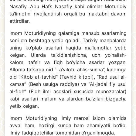
Nasafiy, Abu Hafs Nasafiy kabi olimlar Moturidiy
ta’limotini rivojlantirish orqali bu maktabni davom
ettirdilar.
Imom Moturidiyning qalamiga mansub asarlarning
soni o‘n beshtaga yetib qoladi. Tarixiy manbalarda
uning ko‘plab asarlari haqida ma’lumotlar yetib
kelgan. Ularda ta’kidlanishicha, uch yo‘nalish-
kalom, tafsir va fiqh bo‘yicha asarlar yozgan.
Alloma tafsirga oid “Ta’vilotu ahlis-sunna”, kalomga
oid “Kitob at-tavhid” (Tavhid kitobi), “Rad usul al-
xamsa” (Besh usulga raddiya) va “Al-jadal fiy usul
al-fiqh” (Fiqh ilmi asoslari xususida munozaralar)
kabi asarlari ma’lum va ulardan ba’zilari bizgacha
yetib kelgan.
Imom Moturidiyning ilmiy merosi islom olamida
avval ham, hozirgi kunda ham ahamiyatli bo‘lib,
ilmiy tadqiqotchilar tomonidan o‘rganilmoqda.