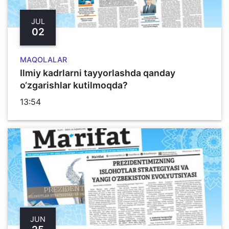
JUL
02
MAQOLALAR
Ilmiy kadrlarni tayyorlashda qanday
o‘zgarishlar kutilmoqda?
13:54
JUN