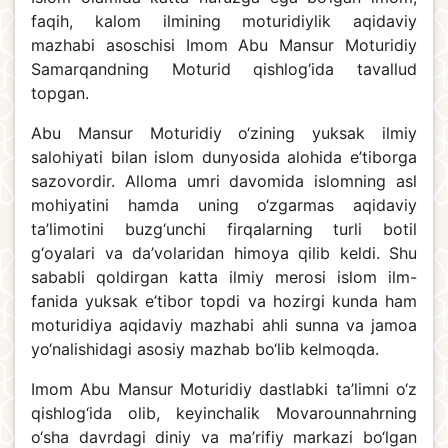
faqih, kalom ilmining moturidiylik aqidaviy
mazhabi asoschisi Imom Abu Mansur Moturidiy
Samarqandning Moturid qishlog‘ida tavallud
topgan.
Abu Mansur Moturidiy o‘zining yuksak ilmiy
salohiyati bilan islom dunyosida alohida e’tiborga
sazovordir. Alloma umri davomida islomning asl
mohiyatini hamda uning o‘zgarmas aqidaviy
ta’limotini buzg‘unchi firqalarning turli botil
g‘oyalari va da’volaridan himoya qilib keldi. Shu
sababli qoldirgan katta ilmiy merosi islom ilm-
fanida yuksak e’tibor topdi va hozirgi kunda ham
moturidiya aqidaviy mazhabi ahli sunna va jamoa
yo‘nalishidagi asosiy mazhab bo‘lib kelmoqda.
Imom Abu Mansur Moturidiy dastlabki ta’limni o‘z
qishlog‘ida olib, keyinchalik Movarounnahrning
o‘sha davrdagi diniy va ma’rifiy markazi bo‘lgan