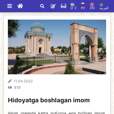
O`Z
РУ
EN
العربية
11.04.2022
818
Hidoyatga boshlagan imom
Islom olamida katta nufuzga ega bo‘lgan imom,