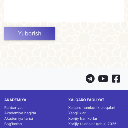
Yuborish
AKADEMIYA
XALQARO FAOLIYAT
Rahbariyat
Xalqaro hamkorlik aloqalari
Akademiya haqida
Yangiliklar
Akademiya tarixi
Xorijiy hamkorlar
Bog'lanish
Xorijiy talabalar qabuli 2026-