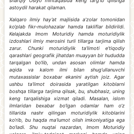
sharqiy Osiyo mintaqasida keng targ‘ib qilishga
astoydil harakat qilaman.
Xalqaro ilmiy hay’at majlisida a’zolar tomonidan
ko‘plab fikr-mulohazalar hamda takliflar bildirildi.
Kelajakda Imom Moturidiy hamda moturidiylik
izdoshlari ilmiy merosini turli tillarga tarjima qilish
zarur. Chunki moturidiylik ta’limoti e’tiqodiy
qarashlari geografik jihatdan muayyan bir hududda
tarqalgan bo‘lib, undan asosan olimlar hamda
aqida va kalom ilmi bilan shug‘ullanuvchi
mutaxassislar boxabar ekanini aytish joiz. Agar
ushbu ta’limot doirasida yaratilgan kitoblarni
boshqa tillarga tarjima qilsak, bu, shubhasiz, uning
keng tarqalishiga xizmat qiladi. Masalan, islom
ilmlaridan bexabar bo‘lgan odamlar ham o‘z
tillarida nashr qilingan moturidiylik kitoblarini
ko‘rib, bu haqda ma’lumot olish imkoniyatiga ega
bo‘ladi. Shu nuqtai nazardan, Imom Moturidiy