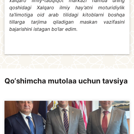
xalqaro ilmiy-tadqiqot markazi hamda uning
qoshidagi Xalqaro ilmiy hay’atni moturidiylik
ta’limotiga oid arab tilidagi kitoblarni boshqa
tillarga tarjima qiladigan maskan vazifasini
bajarishini istagan bo‘lar edim.
Qo‘shimcha mutolaa uchun tavsiya