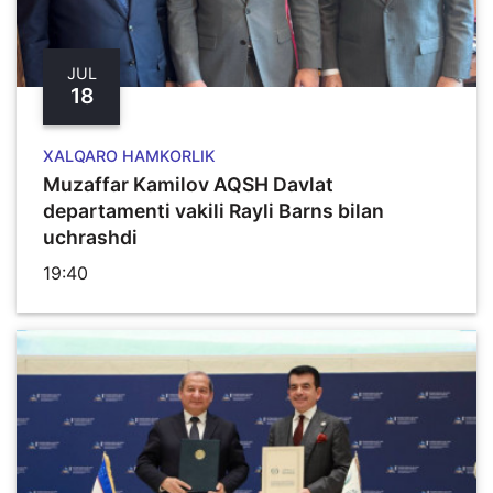
JUL
18
XALQARO HAMKORLIK
Muzaffar Kamilov AQSH Davlat
departamenti vakili Rayli Barns bilan
uchrashdi
19:40