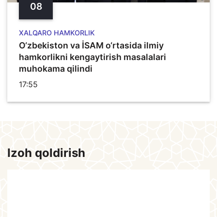
08
XALQARO HAMKORLIK
O‘zbekiston va İSAM o‘rtasida ilmiy
hamkorlikni kengaytirish masalalari
muhokama qilindi
17:55
Izoh qoldirish