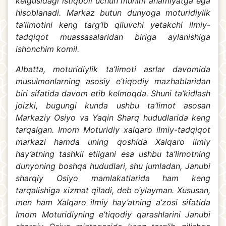
kelgusidagi istiqboli uchun muhim ahamiyatga ega
hisoblanadi. Markaz butun dunyoga moturidiylik
ta’limotini keng targ‘ib qiluvchi yetakchi ilmiy-
tadqiqot muassasalaridan biriga aylanishiga
ishonchim komil.
Albatta, moturidiylik ta’limoti asrlar davomida
musulmonlarning asosiy e’tiqodiy mazhablaridan
biri sifatida davom etib kelmoqda. Shuni ta’kidlash
joizki, bugungi kunda ushbu ta’limot asosan
Markaziy Osiyo va Yaqin Sharq hududlarida keng
tarqalgan. Imom Moturidiy xalqaro ilmiy-tadqiqot
markazi hamda uning qoshida Xalqaro ilmiy
hay’atning tashkil etilgani esa ushbu ta’limotning
dunyoning boshqa hududlari, shu jumladan, Janubi
sharqiy Osiyo mamlakatlarida ham keng
tarqalishiga xizmat qiladi, deb o‘ylayman. Xususan,
men ham Xalqaro ilmiy hay’atning a’zosi sifatida
Imom Moturidiyning e’tiqodiy qarashlarini Janubi