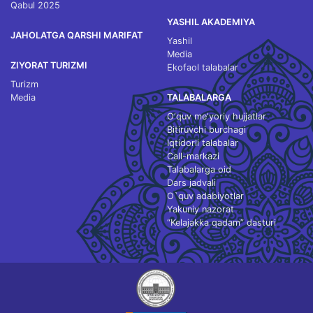
Qabul 2025
YASHIL AKADEMIYA
JAHOLATGA QARSHI MARIFAT
Yashil
Media
ZIYORAT TURIZMI
Ekofaol talabalar
Turizm
Media
TALABALARGA
O‘quv me'yoriy hujjatlar
Bitiruvchi burchagi
Iqtidorli talabalar
Call-markazi
Talabalarga oid
Dars jadvali
O`quv adabiyotlar
Yakuniy nazorat
“Kelajakka qadam” dasturi