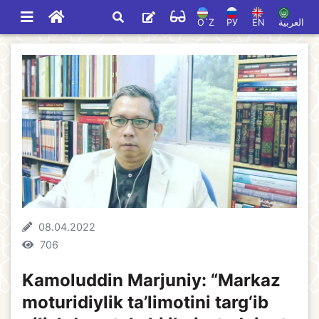
O`Z
РУ
EN
العربية
08.04.2022
706
Kamoluddin Marjuniy: “Markaz
moturidiylik ta’limotini targ‘ib