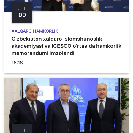
JUL
09
XALQARO HAMKORLIK
O‘zbekiston xalqaro islomshunoslik
akademiyasi va ICESCO o‘rtasida hamkorlik
memorandumi imzolandi
16:16
JUL