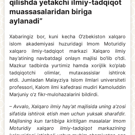
qilishda yetakchi ilmiy-tadqiqot
muassasalaridan biriga
aylanadi”
Xabaringiz bor, kuni kecha O‘zbekiston xalqaro
islom akademiyasi huzuridagi Imom Moturidiy
xalqaro ilmiy-tadqiqot markazi Xalqaro ilmiy
hay’atining navbatdagi onlayn majlisi bo‘lib o‘tdi.
Mazkur tadbirda yurtimiz hamda xorijlik ko‘plab
tadqiqotchi olimlar, mutaxassislar ishtirok
etdi. Jumladan Malayziya Islom ilmlari universiteti
professori, Kalom ilmi kafedrasi mudiri Kamoluddin
Marjuniy o‘z fikr-mulohazalarini bildirdi.
– Avvalo, Xalqaro ilmiy hay’at majlisida uning a’zosi
sifatida ishtirok etish men uchun yuksak sharafdir.
Majlisning kun tartibiga kiritilgan masalalar Imom
Moturidiy xalqaro ilmiy-tadqiqot markazining