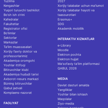
Tuzilma
2027
Kengashlar
Xorijiy talabalar uchun ma'lumot
Yuqori turuvchi tashkilot
Xorijiy talabalar hayoti va
Bo‘sh ish o‘rini
taassurotlari
Kafedralar
Erasmus+
Fakultetlar
SDG
Registrator ofisi
Akademik mobillik
Bo‘limlar
Sektorlar
INTERAKTIV XIZMATLAR
Markazlar
e-Library
Ta'lim muassasalari
Moodle
Xorijiy faxriy doktor va
Elektron pochta
professorlarimiz
Elektron hujjat
Akademiya oromgohi
Ma'sofaviy ta'lim platformasi
Yoshlar ittifoqi
QABUL 2026
Bitiruvchilar klubi
Akademiya hududi tarixi
MEDIA
Axborot-resurs markazi
Bizning bitiruvchilar
Davlat dasturi amalda
Qabul jadvali
Yangiliklar
Komplaens-nazorat
Yoshlar bilan ishlash
Maqolalar
FAOLIYAT
Ziyo-media