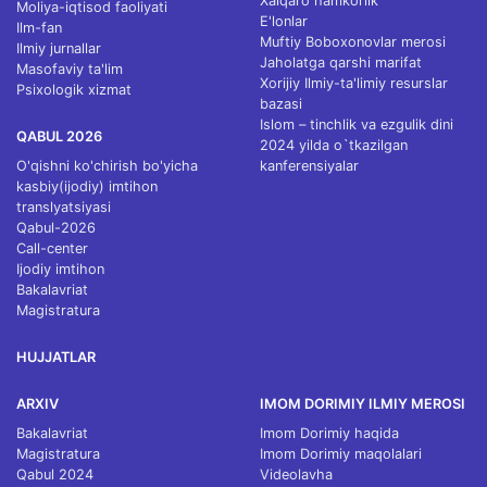
Xalqaro hamkorlik
Moliya-iqtisod faoliyati
E'lonlar
Ilm-fan
Muftiy Boboxonovlar merosi
Ilmiy jurnallar
Jaholatga qarshi marifat
Masofaviy ta'lim
Xorijiy Ilmiy-ta'limiy resurslar
Psixologik xizmat
bazasi
Islom – tinchlik va ezgulik dini
QABUL 2026
2024 yilda o`tkazilgan
O'qishni ko'chirish bo'yicha
kanferensiyalar
kasbiy(ijodiy) imtihon
translyatsiyasi
Qabul-2026
Call-center
Ijodiy imtihon
Bakalavriat
Magistratura
HUJJATLAR
ARXIV
IMOM DORIMIY ILMIY MEROSI
Bakalavriat
Imom Dorimiy haqida
Magistratura
Imom Dorimiy maqolalari
Qabul 2024
Videolavha