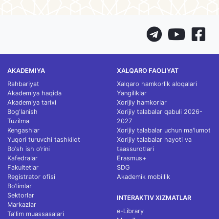
AKADEMIYA
XALQARO FAOLIYAT
Rahbariyat
Xalqaro hamkorlik aloqalari
Akademiya haqida
Yangiliklar
Akademiya tarixi
Xorijiy hamkorlar
Bog'lanish
Xorijiy talabalar qabuli 2026-
Tuzilma
2027
Kengashlar
Xorijiy talabalar uchun ma'lumot
Yuqori turuvchi tashkilot
Xorijiy talabalar hayoti va
Bo‘sh ish o‘rini
taassurotlari
Kafedralar
Erasmus+
Fakultetlar
SDG
Registrator ofisi
Akademik mobillik
Bo‘limlar
Sektorlar
INTERAKTIV XIZMATLAR
Markazlar
e-Library
Ta'lim muassasalari