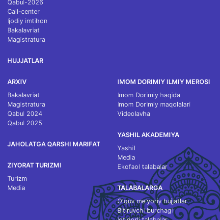
Qabul-2026
Call-center
Ijodiy imtihon
Bakalavriat
Magistratura
HUJJATLAR
ARXIV
IMOM DORIMIY ILMIY MEROSI
Bakalavriat
Imom Dorimiy haqida
Magistratura
Imom Dorimiy maqolalari
Qabul 2024
Videolavha
Qabul 2025
YASHIL AKADEMIYA
JAHOLATGA QARSHI MARIFAT
Yashil
Media
ZIYORAT TURIZMI
Ekofaol talabalar
Turizm
Media
TALABALARGA
O‘quv me'yoriy hujjatlar
Bitiruvchi burchagi
Iqtidorli talabalar