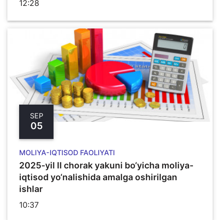
12:28
SEP
05
MOLIYA-IQTISOD FAOLIYATI
2025-yil II chorak yakuni bo‘yicha moliya-
iqtisod yo‘nalishida amalga oshirilgan
ishlar
10:37