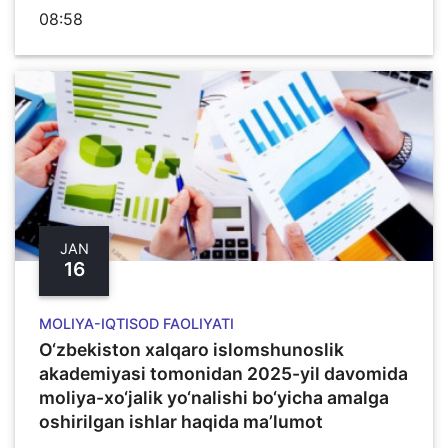
08:58
JAN
16
MOLIYA-IQTISOD FAOLIYATI
O‘zbekiston xalqaro islomshunoslik
akademiyasi tomonidan 2025-yil davomida
moliya-xo‘jalik yo‘nalishi bo‘yicha amalga
oshirilgan ishlar haqida ma’lumot