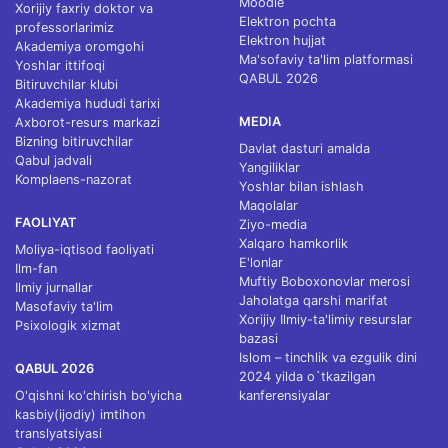
Moodle
Xorijiy faxriy doktor va
Elektron pochta
professorlarimiz
Elektron hujjat
Akademiya oromgohi
Ma'sofaviy ta'lim platformasi
Yoshlar ittifoqi
QABUL 2026
Bitiruvchilar klubi
Akademiya hududi tarixi
MEDIA
Axborot-resurs markazi
Bizning bitiruvchilar
Davlat dasturi amalda
Qabul jadvali
Yangiliklar
Komplaens-nazorat
Yoshlar bilan ishlash
Maqolalar
FAOLIYAT
Ziyo-media
Xalqaro hamkorlik
Moliya-iqtisod faoliyati
E'lonlar
Ilm-fan
Muftiy Boboxonovlar merosi
Ilmiy jurnallar
Jaholatga qarshi marifat
Masofaviy ta'lim
Xorijiy Ilmiy-ta'limiy resurslar
Psixologik xizmat
bazasi
Islom – tinchlik va ezgulik dini
QABUL 2026
2024 yilda o`tkazilgan
O'qishni ko'chirish bo'yicha
kanferensiyalar
kasbiy(ijodiy) imtihon
translyatsiyasi