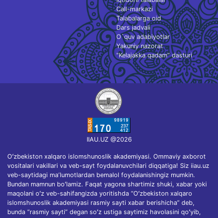
Call-markazi
Talabalarga oid
Dars jadvali
O`quv adabiyotlar
Yakuniy nazorat
“Kelajakka qadam” dasturi
IIAU.UZ @2026
Oʻzbekiston xalqaro islomshunoslik akademiyasi. Ommaviy axborot
vositalari vakillari va veb-sayt foydalanuvchilari diqqatiga! Siz iiau.uz
veb-saytidagi maʼlumotlardan bemalol foydalanishingiz mumkin.
Bundan mamnun boʻlamiz. Faqat yagona shartimiz shuki, xabar yoki
maqolani oʻz veb-sahifangizda yoritishda “Oʻzbekiston xalqaro
islomshunoslik akademiyasi rasmiy sayti xabar berishicha” deb,
bunda “rasmiy sayti” degan soʻz ustiga saytimiz havolasini qoʻyib,