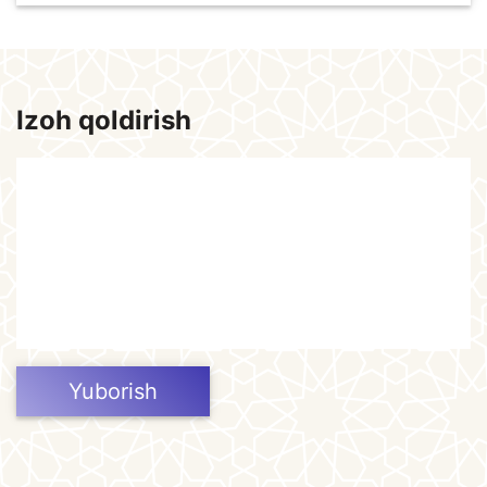
Izoh qoldirish
Yuborish