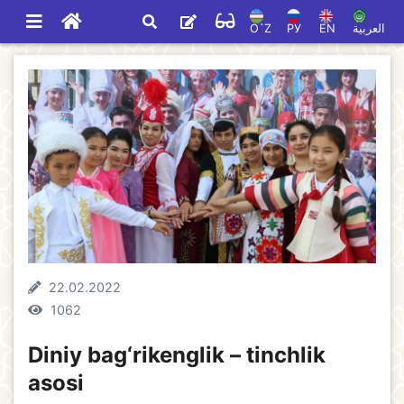
O`Z
РУ
EN
العربية
22.02.2022
1062
Diniy bag‘rikenglik – tinchlik
asosi