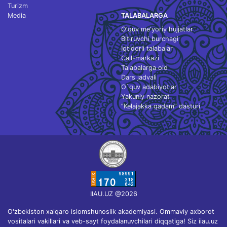
Turizm
Media
TALABALARGA
O‘quv me'yoriy hujjatlar
Bitiruvchi burchagi
Iqtidorli talabalar
Call-markazi
Talabalarga oid
Dars jadvali
O`quv adabiyotlar
Yakuniy nazorat
“Kelajakka qadam” dasturi
IIAU.UZ @2026
Oʻzbekiston xalqaro islomshunoslik akademiyasi. Ommaviy axborot
vositalari vakillari va veb-sayt foydalanuvchilari diqqatiga! Siz iiau.uz