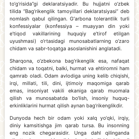
to‘g‘risida”gi deklaratsiyadir. Bu hujjatni o‘zbek
tilida “Bag‘rikenglik tamoyillari deklaratsiyasi” deb
nomlash qabul qilingan. Gʻarbona tolerantlik turli
konfessiyalar (konfessiya – muayyan din yoki
e’tiqod vakillarining huquqiy e’tirof etilgan
uyushmasi) o‘rtasidagi munosabatlarning o‘zaro
chidam va sabr-toqatga asoslanishini anglatadi.
Sharqona, o‘zbekona bag‘rikenglik esa, nafaqat
chidam va toqatni, balki, hurmat va ehtiromni ham
qamrab oladi. Odam avlodiga uning kelib chiqishi,
irqi, millati, tili, dini, ijtimoiy maqomiga qarab
emas, insoniyat vakili ekaniga qarab muomala
qilish va munosabatda bo‘lish, insoniy huquq-
erkinliklarini hurmat qilish aynan bag‘rikenglikdir.
Dunyoda hech bir odam yoki xalq yo‘qki, irqiy,
diniy kamsitishga jim qarab tursa. Bu insonning
eng nozik chegarasidir. Unga dahl qilinganda