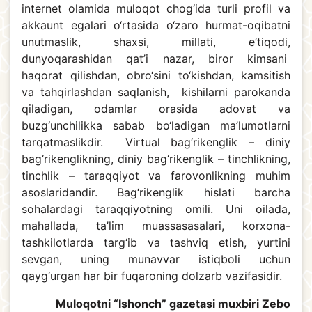
internet olamida muloqot chog‘ida turli profil va
akkaunt egalari o‘rtasida o‘zaro hurmat-oqibatni
unutmaslik, shaxsi, millati, e’tiqodi,
dunyoqarashidan qat’i nazar, biror kimsani
haqorat qilishdan, obro‘sini to‘kishdan, kamsitish
va tahqirlashdan saqlanish, kishilarni parokanda
qiladigan, odamlar orasida adovat va
buzg‘unchilikka sabab bo‘ladigan ma’lumotlarni
tarqatmaslikdir. Virtual bag‘rikenglik – diniy
bag‘rikenglikning, diniy bag‘rikenglik – tinchlikning,
tinchlik – taraqqiyot va farovonlikning muhim
asoslaridandir. Bag‘rikenglik hislati barcha
sohalardagi taraqqiyotning omili. Uni oilada,
mahallada, ta’lim muassasasalari, korxona-
tashkilotlarda targ‘ib va tashviq etish, yurtini
sevgan, uning munavvar istiqboli uchun
qayg‘urgan har bir fuqaroning dolzarb vazifasidir.
Muloqotni “Ishonch” gazetasi muxbiri Zebo