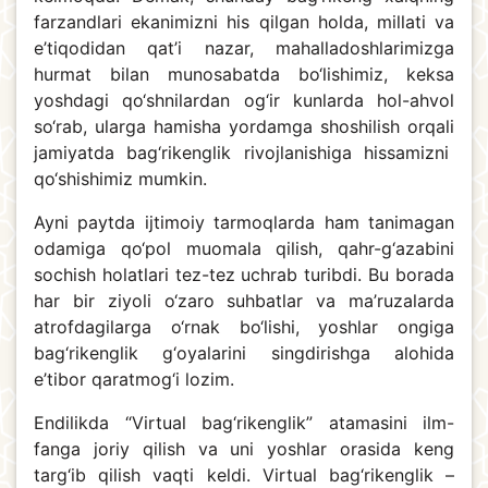
farzandlari ekanimizni his qilgan holda, millati va
e’tiqodidan qat’i nazar, mahalladoshlarimizga
hurmat bilan munosabatda bo‘lishimiz, keksa
yoshdagi qo‘shnilardan og‘ir kunlarda hol-ahvol
so‘rab, ularga hamisha yordamga shoshilish orqali
jamiyatda bag‘rikenglik rivojlanishiga hissamizni
qo‘shishimiz mumkin.
Ayni paytda ijtimoiy tarmoqlarda ham tanimagan
odamiga qo‘pol muomala qilish, qahr-g‘azabini
sochish holatlari tez-tez uchrab turibdi. Bu borada
har bir ziyoli o‘zaro suhbatlar va ma’ruzalarda
atrofdagilarga o‘rnak bo‘lishi, yoshlar ongiga
bag‘rikenglik g‘oyalarini singdirishga alohida
e’tibor qaratmog‘i lozim.
Endilikda “Virtual bag‘rikenglik” atamasini ilm-
fanga joriy qilish va uni yoshlar orasida keng
targ‘ib qilish vaqti keldi. Virtual bag‘rikenglik –