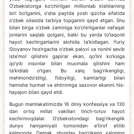
O‘zbekistonga ko‘chirilgan millionlab kishilarning
biri bo‘lganini, o‘sha paytda yosh qizcha sifatida
o‘zbek oilasida tarbiya topganini qayd etgan. Shu
bilan birga o‘zbek zaminiga ko‘chirilganlar nafaqat
jonlarini saqlab qolgani, balki bu yerda to‘laqonli
hayot kechirganlarini alohida ta’kidlagan. Yuriy
Stoyanov hozirgacha o‘zbek palovi va nonini sevib
iste’mol qilishini gapirar ekan, qo‘lini ko‘ksiga
qo‘yib insonlar bilan muomala qilishini ham
ta’kidlab o‘tgan. Bu xalq bag‘rikengligi,
mehmondo‘stligi, fidoyiligi, kamtarligi bilan
hamisha hurmat va ehtiromga sazovor ekanini his-
hayajon bilan qayd etdi.
Bugun mamlakatimizda 16 diniy konfessiya va 130
dan ortiq millat vakillari tinch-totuv hayot
kechirmoqdalar. O‘zbekistondagi bag‘rikenglik
dunyo hamjamiyati tomonidan e’tirof etilib
kelmoqda. Demak, shunday bag‘rikeng xalqning