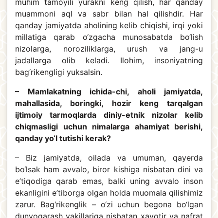
muhim tamoyili yurakni keng qilish, har qanday
muammoni aql va sabr bilan hal qilishdir. Har
qanday jamiyatda aholining kelib chiqishi, irqi yoki
millatiga qarab o‘zgacha munosabatda bo‘lish
nizolarga, noroziliklarga, urush va jang-u
jadallarga olib keladi. Ilohim, insoniyatning
bag‘rikengligi yuksalsin.
– Mamlakatning ichida-chi, aholi jamiyatda,
mahallasida, boringki, hozir keng tarqalgan
ijtimoiy tarmoqlarda diniy-etnik nizolar kelib
chiqmasligi uchun nimalarga ahamiyat berishi,
qanday yo‘l tutishi kerak?
– Biz jamiyatda, oilada va umuman, qayerda
bo‘lsak ham avvalo, biror kishiga nisbatan dini va
e’tiqodiga qarab emas, balki uning avvalo inson
ekanligini e’tiborga olgan holda muomala qilishimiz
zarur. Bag‘rikenglik – o‘zi uchun begona bo‘lgan
dunyoqarash vakillariga nisbatan xavotir va nafrat