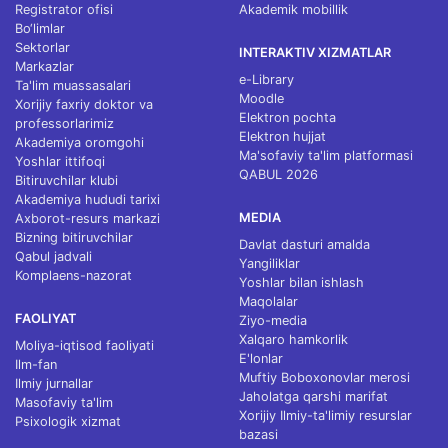
Registrator ofisi
Akademik mobillik
Bo‘limlar
Sektorlar
INTERAKTIV XIZMATLAR
Markazlar
e-Library
Ta'lim muassasalari
Moodle
Xorijiy faxriy doktor va
Elektron pochta
professorlarimiz
Elektron hujjat
Akademiya oromgohi
Ma'sofaviy ta'lim platformasi
Yoshlar ittifoqi
QABUL 2026
Bitiruvchilar klubi
Akademiya hududi tarixi
MEDIA
Axborot-resurs markazi
Bizning bitiruvchilar
Davlat dasturi amalda
Qabul jadvali
Yangiliklar
Komplaens-nazorat
Yoshlar bilan ishlash
Maqolalar
FAOLIYAT
Ziyo-media
Xalqaro hamkorlik
Moliya-iqtisod faoliyati
E'lonlar
Ilm-fan
Muftiy Boboxonovlar merosi
Ilmiy jurnallar
Jaholatga qarshi marifat
Masofaviy ta'lim
Xorijiy Ilmiy-ta'limiy resurslar
Psixologik xizmat
bazasi