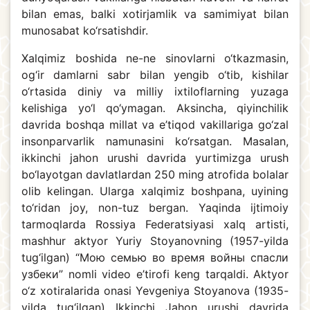
bilan emas, balki xotirjamlik va samimiyat bilan
munosabat ko‘rsatishdir.
Xalqimiz boshida ne-ne sinovlarni o‘tkazmasin,
og‘ir damlarni sabr bilan yengib o‘tib, kishilar
o‘rtasida diniy va milliy ixtiloflarning yuzaga
kelishiga yo‘l qo‘ymagan. Aksincha, qiyinchilik
davrida boshqa millat va e’tiqod vakillariga go‘zal
insonparvarlik namunasini ko‘rsatgan. Masalan,
ikkinchi jahon urushi davrida yurtimizga urush
bo‘layotgan davlatlardan 250 ming atrofida bolalar
olib kelingan. Ularga xalqimiz boshpana, uyining
to‘ridan joy, non-tuz bergan. Yaqinda ijtimoiy
tarmoqlarda Rossiya Federatsiyasi xalq artisti,
mashhur aktyor Yuriy Stoyanovning (1957-yilda
tug‘ilgan) “Мою семью во время войны спасли
узбеки” nomli video e’tirofi keng tarqaldi. Aktyor
o‘z xotiralarida onasi Yevgeniya Stoyanova (1935-
yilda tug‘ilgan) Ikkinchi Jahon urushi davrida