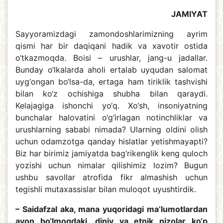
JAMIYAT
Sayyoramizdagi zamondoshlarimizning ayrim
qismi har bir daqiqani hadik va xavotir ostida
o‘tkazmoqda. Boisi – urushlar, jang-u jadallar.
Bunday o‘lkalarda aholi ertalab uyqudan salomat
uyg‘ongan bo‘lsa-da, ertaga ham tiriklik tashvishi
bilan ko‘z ochishiga shubha bilan qaraydi.
Kelajagiga ishonchi yo‘q. Xo‘sh, insoniyatning
bunchalar halovatini o‘g‘irlagan notinchliklar va
urushlarning sababi nimada? Ularning oldini olish
uchun odamzotga qanday hislatlar yetishmayapti?
Biz har birimiz jamiyatda bag‘rikenglik keng quloch
yozishi uchun nimalar qilishimiz lozim? Bugun
ushbu savollar atrofida fikr almashish uchun
tegishli mutaxassislar bilan muloqot uyushtirdik.
– Saidafzal aka, mana yuqoridagi ma’lumotlardan
ayon bo‘lmoqdaki, diniy va etnik nizolar ko‘p