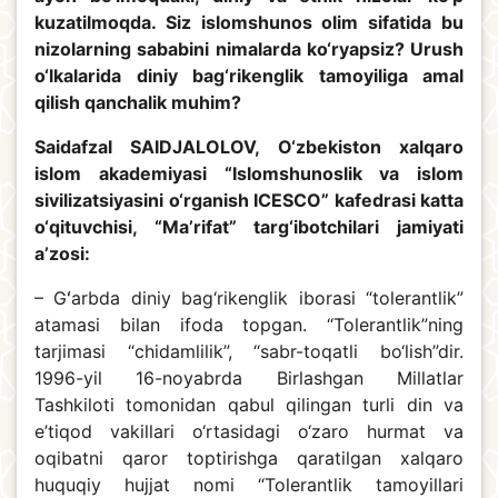
kuzatilmoqda. Siz islomshunos olim sifatida bu
nizolarning sababini nimalarda ko‘ryapsiz? Urush
o‘lkalarida diniy bag‘rikenglik tamoyiliga amal
qilish qanchalik muhim?
Saidafzal SAIDJALOLOV, O‘zbekiston xalqaro
islom akademiyasi “Islomshunoslik va islom
sivilizatsiyasini o‘rganish ICESCO” kafedrasi katta
o‘qituvchisi, “Ma’rifat” targ‘ibotchilari jamiyati
a’zosi:
– Gʻarbda diniy bag‘rikenglik iborasi “tolerantlik”
atamasi bilan ifoda topgan. “Tolerantlik”ning
tarjimasi “chidamlilik”, “sabr-toqatli bo‘lish”dir.
1996-yil 16-noyabrda Birlashgan Millatlar
Tashkiloti tomonidan qabul qilingan turli din va
e’tiqod vakillari o‘rtasidagi o‘zaro hurmat va
oqibatni qaror toptirishga qaratilgan xalqaro
huquqiy hujjat nomi “Tolerantlik tamoyillari