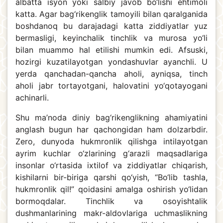
albatta isyon yoki salbiy javob bo‘lishi ehtimoli
katta. Agar bag‘rikenglik tamoyili bilan qaralganida
boshdanoq bu darajadagi katta ziddiyatlar yuz
bermasligi, keyinchalik tinchlik va murosa yo‘li
bilan muammo hal etilishi mumkin edi. Afsuski,
hozirgi kuzatilayotgan yondashuvlar ayanchli. U
yerda qanchadan-qancha aholi, ayniqsa, tinch
aholi jabr tortayotgani, halovatini yo‘qotayogani
achinarli.
Shu ma’noda diniy bag‘rikenglikning ahamiyatini
anglash bugun har qachongidan ham dolzarbdir.
Zero, dunyoda hukmronlik qilishga intilayotgan
ayrim kuchlar o‘zlarining g‘arazli maqsadlariga
insonlar o‘rtasida ixtilof va ziddiyatlar chiqarish,
kishilarni bir-biriga qarshi qo‘yish, “Bo‘lib tashla,
hukmronlik qil!” qoidasini amalga oshirish yo‘lidan
bormoqdalar. Tinchlik va osoyishtalik
dushmanlarining makr-aldovlariga uchmaslikning