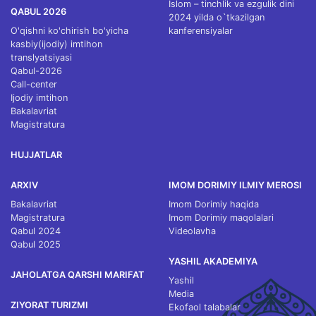
Islom – tinchlik va ezgulik dini
QABUL 2026
2024 yilda o`tkazilgan
O'qishni ko'chirish bo'yicha
kanferensiyalar
kasbiy(ijodiy) imtihon
translyatsiyasi
Qabul-2026
Call-center
Ijodiy imtihon
Bakalavriat
Magistratura
HUJJATLAR
ARXIV
IMOM DORIMIY ILMIY MEROSI
Bakalavriat
Imom Dorimiy haqida
Magistratura
Imom Dorimiy maqolalari
Qabul 2024
Videolavha
Qabul 2025
YASHIL AKADEMIYA
JAHOLATGA QARSHI MARIFAT
Yashil
Media
ZIYORAT TURIZMI
Ekofaol talabalar