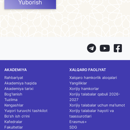
Yuborish
AKADEMIYA
XALQARO FAOLIYAT
Rahbariyat
Xalqaro hamkorlik aloqalari
Akademiya haqida
Yangiliklar
Akademiya tarixi
Xorijiy hamkorlar
Bog'lanish
Xorijiy talabalar qabuli 2026-
Tuzilma
2027
Kengashlar
Xorijiy talabalar uchun ma'lumot
Yuqori turuvchi tashkilot
Xorijiy talabalar hayoti va
Bo‘sh ish o‘rini
taassurotlari
Kafedralar
Erasmus+
Fakultetlar
SDG