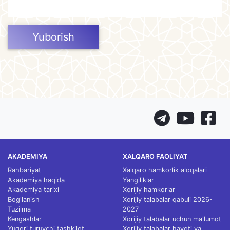
Yuborish
AKADEMIYA
XALQARO FAOLIYAT
Rahbariyat
Xalqaro hamkorlik aloqalari
Akademiya haqida
Yangiliklar
Akademiya tarixi
Xorijiy hamkorlar
Bog'lanish
Xorijiy talabalar qabuli 2026-
Tuzilma
2027
Kengashlar
Xorijiy talabalar uchun ma'lumot
Yuqori turuvchi tashkilot
Xorijiy talabalar hayoti va