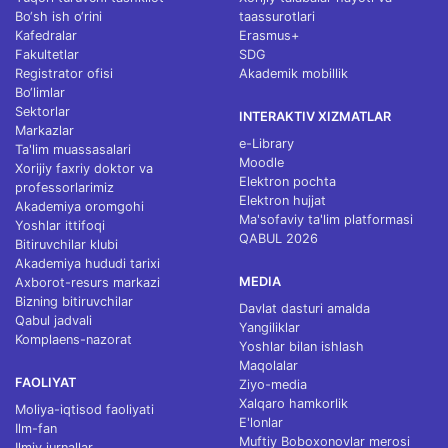
Bo‘sh ish o‘rini
taassurotlari
Kafedralar
Erasmus+
Fakultetlar
SDG
Registrator ofisi
Akademik mobillik
Bo‘limlar
Sektorlar
INTERAKTIV XIZMATLAR
Markazlar
e-Library
Ta'lim muassasalari
Moodle
Xorijiy faxriy doktor va
Elektron pochta
professorlarimiz
Elektron hujjat
Akademiya oromgohi
Ma'sofaviy ta'lim platformasi
Yoshlar ittifoqi
QABUL 2026
Bitiruvchilar klubi
Akademiya hududi tarixi
MEDIA
Axborot-resurs markazi
Bizning bitiruvchilar
Davlat dasturi amalda
Qabul jadvali
Yangiliklar
Komplaens-nazorat
Yoshlar bilan ishlash
Maqolalar
FAOLIYAT
Ziyo-media
Xalqaro hamkorlik
Moliya-iqtisod faoliyati
E'lonlar
Ilm-fan
Muftiy Boboxonovlar merosi
Ilmiy jurnallar