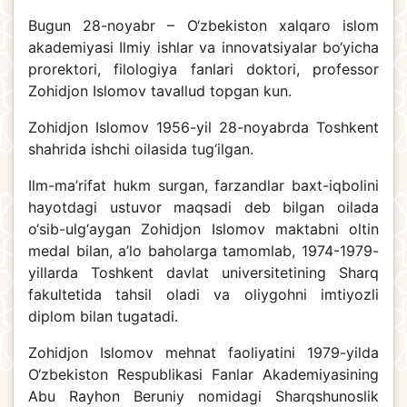
Bugun 28-noyabr – O‘zbekiston xalqaro islom
akademiyasi Ilmiy ishlar va innovatsiyalar bo‘yicha
prorektori, filologiya fanlari doktori, professor
Zohidjon Islomov tavallud topgan kun.
Zohidjon Islomov 1956-yil 28-noyabrda Toshkent
shahrida ishchi oilasida tug‘ilgan.
Ilm-ma’rifat hukm surgan, farzandlar baxt-iqbolini
hayotdagi ustuvor maqsadi deb bilgan oilada
o‘sib-ulg‘aygan Zohidjon Islomov maktabni oltin
medal bilan, a’lo baholarga tamomlab, 1974-1979-
yillarda Toshkent davlat universitetining Sharq
fakultetida tahsil oladi va oliygohni imtiyozli
diplom bilan tugatadi.
Zohidjon Islomov mehnat faoliyatini 1979-yilda
O‘zbekiston Respublikasi Fanlar Akademiyasining
Abu Rayhon Beruniy nomidagi Sharqshunoslik