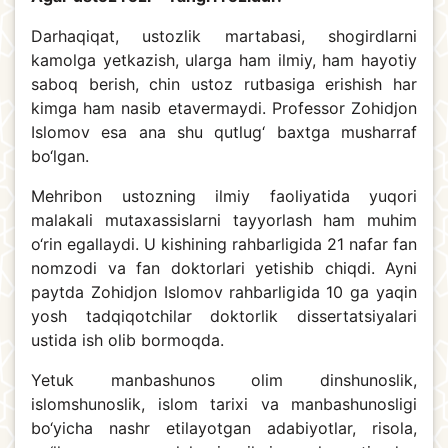
Darhaqiqat, ustozlik martabasi, shogirdlarni
kamolga yetkazish, ularga ham ilmiy, ham hayotiy
saboq berish, chin ustoz rutbasiga erishish har
kimga ham nasib etavermaydi. Professor Zohidjon
Islomov esa ana shu qutlug‘ baxtga musharraf
bo‘lgan.
Mehribon ustozning ilmiy faoliyatida yuqori
malakali mutaxassislarni tayyorlash ham muhim
o‘rin egallaydi. U kishining rahbarligida 21 nafar fan
nomzodi va fan doktorlari yetishib chiqdi. Ayni
paytda Zohidjon Islomov rahbarligida 10 ga yaqin
yosh tadqiqotchilar doktorlik dissertatsiyalari
ustida ish olib bormoqda.
Yetuk manbashunos olim dinshunoslik,
islomshunoslik, islom tarixi va manbashunosligi
bo‘yicha nashr etilayotgan adabiyotlar, risola,