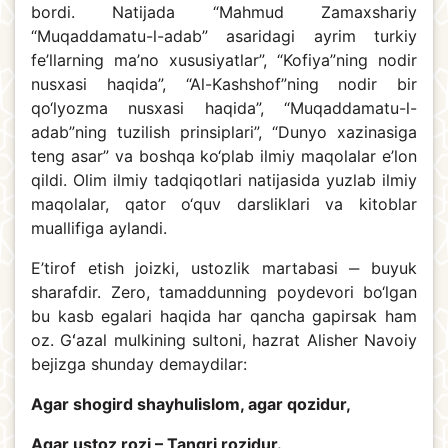
bordi. Natijada “Mahmud Zamaxshariy
“Muqaddamatu-l-adab” asaridagi ayrim turkiy
fe’llarning ma’no xususiyatlar”, “Kofiya”ning nodir
nusxasi haqida”, “Al-Kashshof”ning nodir bir
qo‘lyozma nusxasi haqida”, “Muqaddamatu-l-
adab”ning tuzilish prinsiplari”, “Dunyo xazinasiga
teng asar” va boshqa ko‘plab ilmiy maqolalar e’lon
qildi. Olim ilmiy tadqiqotlari natijasida yuzlab ilmiy
maqolalar, qator o‘quv darsliklari va kitoblar
muallifiga aylandi.
E’tirof etish joizki, ustozlik martabasi ‒ buyuk
sharafdir. Zero, tamaddunning poydevori bo‘lgan
bu kasb egalari haqida har qancha gapirsak ham
oz. Gʻazal mulkining sultoni, hazrat Alisher Navoiy
bejizga shunday demaydilar:
Agar shogird shayhulislom, agar qozidur,
Agar ustoz rozi – Tangri rozidur.