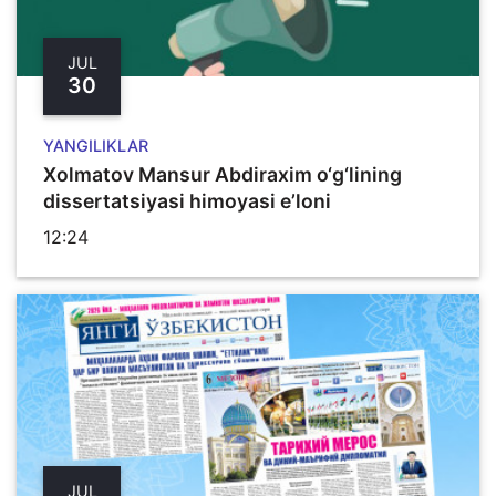
JUL
30
YANGILIKLAR
Xolmatov Mansur Abdiraxim o‘g‘lining
dissertatsiyasi himoyasi e’loni
12:24
JUL