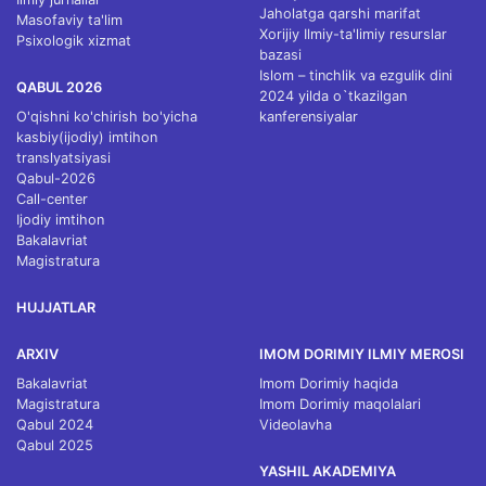
Jaholatga qarshi marifat
Masofaviy ta'lim
Xorijiy Ilmiy-ta'limiy resurslar
Psixologik xizmat
bazasi
Islom – tinchlik va ezgulik dini
QABUL 2026
2024 yilda o`tkazilgan
O'qishni ko'chirish bo'yicha
kanferensiyalar
kasbiy(ijodiy) imtihon
translyatsiyasi
Qabul-2026
Call-center
Ijodiy imtihon
Bakalavriat
Magistratura
HUJJATLAR
ARXIV
IMOM DORIMIY ILMIY MEROSI
Bakalavriat
Imom Dorimiy haqida
Magistratura
Imom Dorimiy maqolalari
Qabul 2024
Videolavha
Qabul 2025
YASHIL AKADEMIYA