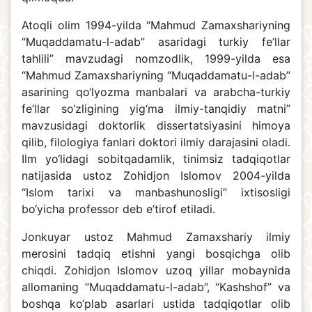
Atoqli olim 1994-yilda “Mahmud Zamaxshariyning
“Muqaddamatu-l-adab” asaridagi turkiy fe’llar
tahlili” mavzudagi nomzodlik, 1999-yilda esa
“Mahmud Zamaxshariyning “Muqaddamatu-l-adab”
asarining qo‘lyozma manbalari va arabcha-turkiy
fe’llar so‘zligining yig‘ma ilmiy-tanqidiy matni”
mavzusidagi doktorlik dissertatsiyasini himoya
qilib, filologiya fanlari doktori ilmiy darajasini oladi.
Ilm yo‘lidagi sobitqadamlik, tinimsiz tadqiqotlar
natijasida ustoz Zohidjon Islomov 2004-yilda
“Islom tarixi va manbashunosligi” ixtisosligi
bo‘yicha professor deb e’tirof etiladi.
Jonkuyar ustoz Mahmud Zamaxshariy ilmiy
merosini tadqiq etishni yangi bosqichga olib
chiqdi. Zohidjon Islomov uzoq yillar mobaynida
allomaning “Muqaddamatu-l-adab”, “Kashshof” va
boshqa ko‘plab asarlari ustida tadqiqotlar olib