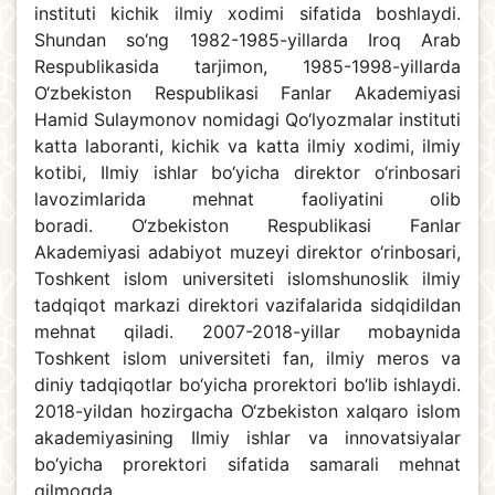
instituti kichik ilmiy xodimi sifatida boshlaydi.
Shundan so‘ng 1982-1985-yillarda Iroq Arab
Respublikasida tarjimon, 1985-1998-yillarda
O‘zbekiston Respublikasi Fanlar Akademiyasi
Hamid Sulaymonov nomidagi Qo‘lyozmalar instituti
katta laboranti, kichik va katta ilmiy xodimi, ilmiy
kotibi, Ilmiy ishlar bo‘yicha direktor o‘rinbosari
lavozimlarida mehnat faoliyatini olib
boradi. O‘zbekiston Respublikasi Fanlar
Akademiyasi adabiyot muzeyi direktor o‘rinbosari,
Toshkent islom universiteti islomshunoslik ilmiy
tadqiqot markazi direktori vazifalarida sidqidildan
mehnat qiladi. 2007-2018-yillar mobaynida
Toshkent islom universiteti fan, ilmiy meros va
diniy tadqiqotlar bo‘yicha prorektori bo‘lib ishlaydi.
2018-yildan hozirgacha O‘zbekiston xalqaro islom
akademiyasining Ilmiy ishlar va innovatsiyalar
bo‘yicha prorektori sifatida samarali mehnat
qilmoqda.