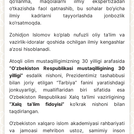
qo‘llanma, maqolalarni ilmiy ekspertizadan
o‘tkazishda faol qatnashib, bu sohalar bo‘yicha
ilmiy kadrlarni tayyorlashda jonbozlik
ko‘rsatmoqda.
Zohidjon Islomov ko‘plab nufuzli oliy ta’lim va
vazirlik-idoralar qoshida ochilgan ilmiy kengashlar
a’zosi hisoblanadi.
Atoqli olim mustaqilligimizning 30 yilligi arafasida
“O‘zbekiston Respublikasi mustaqilligining 30
yilligi”
esdalik nishoni, Prezidentimiz tashabbusi
bilan joriy etilgan “Tarbiya” fanini yaratishdagi
jonkuyarligi, mualliflaridan biri sifatida esa
O‘zbekiston Respublikasi Xalq ta’limi vazirligining
“Xalq ta’lim fidoyisi”
ko‘krak nishoni bilan
taqdirlangan.
O‘zbekiston xalqaro islom akademiyasi rahbariyati
va jamoasi mehribon ustoz, samimiy inson