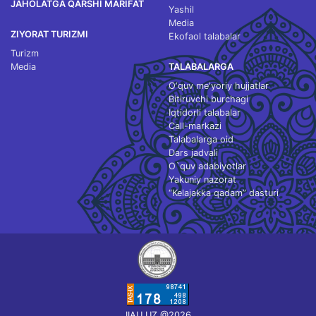
JAHOLATGA QARSHI MARIFAT
Yashil
Media
ZIYORAT TURIZMI
Ekofaol talabalar
Turizm
Media
TALABALARGA
O‘quv me'yoriy hujjatlar
Bitiruvchi burchagi
Iqtidorli talabalar
Call-markazi
Talabalarga oid
Dars jadvali
O`quv adabiyotlar
Yakuniy nazorat
“Kelajakka qadam” dasturi
IIAU.UZ @2026