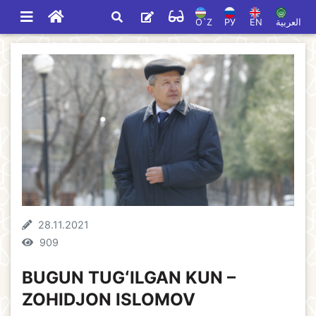
O`Z
РУ
EN
العربية
28.11.2021
909
BUGUN TUGʻILGAN KUN –
ZOHIDJON ISLOMOV