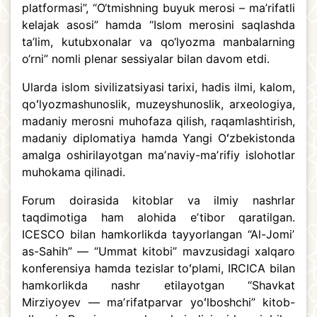
platformasi”, “O‘tmishning buyuk merosi – ma’rifatli
kelajak asosi” hamda “Islom merosini saqlashda
ta’lim, kutubxonalar va qo‘lyozma manbalarning
o‘rni” nomli plenar sessiyalar bilan davom etdi.
Ularda islom sivilizatsiyasi tarixi, hadis ilmi, kalom,
qoʻlyozmashunoslik, muzeyshunoslik, arxeologiya,
madaniy merosni muhofaza qilish, raqamlashtirish,
madaniy diplomatiya hamda Yangi Oʻzbekistonda
amalga oshirilayotgan maʼnaviy-maʼrifiy islohotlar
muhokama qilinadi.
Forum doirasida kitoblar va ilmiy nashrlar
taqdimotiga ham alohida eʼtibor qaratilgan.
ICESCO bilan hamkorlikda tayyorlangan “Al-Jomiʼ
as-Sahih” — “Ummat kitobi” mavzusidagi xalqaro
konferensiya hamda tezislar toʻplami, IRCICA bilan
hamkorlikda nashr etilayotgan “Shavkat
Mirziyoyev — maʼrifatparvar yoʻlboshchi” kitob-