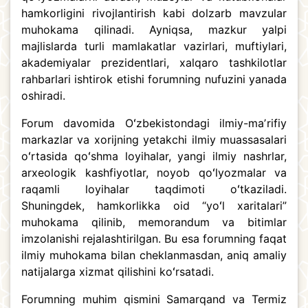
hamkorligini rivojlantirish kabi dolzarb mavzular
muhokama qilinadi. Ayniqsa, mazkur yalpi
majlislarda turli mamlakatlar vazirlari, muftiylari,
akademiyalar prezidentlari, xalqaro tashkilotlar
rahbarlari ishtirok etishi forumning nufuzini yanada
oshiradi.
Forum davomida Oʻzbekistondagi ilmiy-maʼrifiy
markazlar va xorijning yetakchi ilmiy muassasalari
oʻrtasida qoʻshma loyihalar, yangi ilmiy nashrlar,
arxeologik kashfiyotlar, noyob qoʻlyozmalar va
raqamli loyihalar taqdimoti oʻtkaziladi.
Shuningdek, hamkorlikka oid “yoʻl xaritalari”
muhokama qilinib, memorandum va bitimlar
imzolanishi rejalashtirilgan. Bu esa forumning faqat
ilmiy muhokama bilan cheklanmasdan, aniq amaliy
natijalarga xizmat qilishini koʻrsatadi.
Forumning muhim qismini Samarqand va Termiz