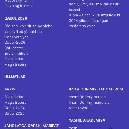
Masofaviy ta'lim
Xorijiy Ilmiy-ta'limiy resurslar
Psixologik xizmat
bazasi
Islom – tinchlik va ezgulik dini
QABUL 2026
2024 yilda o`tkazilgan
O'qishni ko'chirish bo'yicha
kanferensiyalar
kasbiy(ijodiy) imtihon
translyatsiyasi
Qabul-2026
Call-center
Ijodiy imtihon
Bakalavriat
Magistratura
HUJJATLAR
ARXIV
IMOM DORIMIY ILMIY MEROSI
Bakalavriat
Imom Dorimiy haqida
Magistratura
Imom Dorimiy maqolalari
Qabul 2024
Videolavha
Qabul 2025
YASHIL AKADEMIYA
JAHOLATGA QARSHI MARIFAT
Yashil