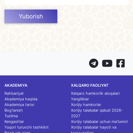
Yuborish
AKADEMIYA
XALQARO FAOLIYAT
Rahbariyat
Xalqaro hamkorlik aloqalari
Akademiya haqida
Yangiliklar
Akademiya tarixi
Xorijiy hamkorlar
Bog'lanish
Xorijiy talabalar qabuli 2026-
Tuzilma
2027
Kengashlar
Xorijiy talabalar uchun ma'lumot
Yuqori turuvchi tashkilot
Xorijiy talabalar hayoti va
Bo‘sh ish o‘rini
taassurotlari