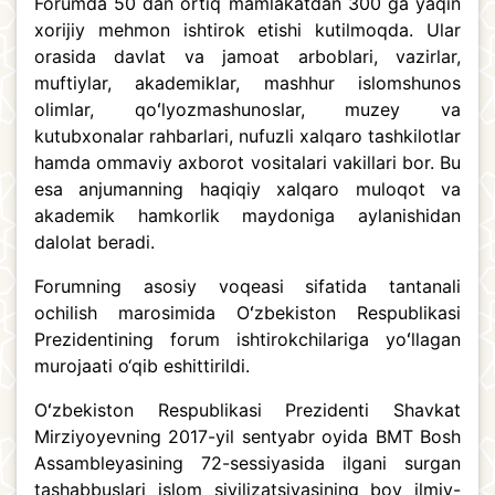
Forumda 50 dan ortiq mamlakatdan 300 ga yaqin
xorijiy mehmon ishtirok etishi kutilmoqda. Ular
orasida davlat va jamoat arboblari, vazirlar,
muftiylar, akademiklar, mashhur islomshunos
olimlar, qoʻlyozmashunoslar, muzey va
kutubxonalar rahbarlari, nufuzli xalqaro tashkilotlar
hamda ommaviy axborot vositalari vakillari bor. Bu
esa anjumanning haqiqiy xalqaro muloqot va
akademik hamkorlik maydoniga aylanishidan
dalolat beradi.
Forumning asosiy voqeasi sifatida tantanali
ochilish marosimida Oʻzbekiston Respublikasi
Prezidentining forum ishtirokchilariga yoʻllagan
murojaati o‘qib eshittirildi.
Oʻzbekiston Respublikasi Prezidenti Shavkat
Mirziyoyevning 2017-yil sentyabr oyida BMT Bosh
Assambleyasining 72-sessiyasida ilgani surgan
tashabbuslari islom sivilizatsiyasining boy ilmiy-