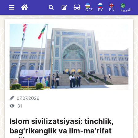
O`Z
РУ
EN
العربية
07.07.2026
31
Islom sivilizatsiyasi: tinchlik,
bagʻrikenglik va ilm-maʼrifat