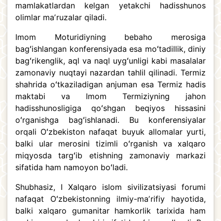
mamlakatlardan kelgan yetakchi hadisshunos
olimlar maʼruzalar qiladi.
Imom Moturidiyning bebaho merosiga
bagʻishlangan konferensiyada esa moʻtadillik, diniy
bagʻrikenglik, aql va naql uygʻunligi kabi masalalar
zamonaviy nuqtayi nazardan tahlil qilinadi. Termiz
shahrida oʻtkaziladigan anjuman esa Termiz hadis
maktabi va Imom Termiziyning jahon
hadisshunosligiga qoʻshgan beqiyos hissasini
oʻrganishga bagʻishlanadi. Bu konferensiyalar
orqali Oʻzbekiston nafaqat buyuk allomalar yurti,
balki ular merosini tizimli oʻrganish va xalqaro
miqyosda targʻib etishning zamonaviy markazi
sifatida ham namoyon boʻladi.
Shubhasiz, I Xalqaro islom sivilizatsiyasi forumi
nafaqat Oʻzbekistonning ilmiy-maʼrifiy hayotida,
balki xalqaro gumanitar hamkorlik tarixida ham