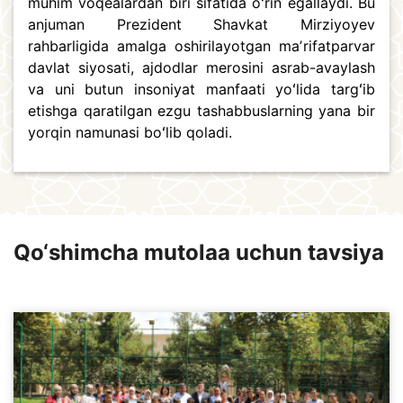
muhim voqealardan biri sifatida oʻrin egallaydi. Bu
anjuman Prezident Shavkat Mirziyoyev
rahbarligida amalga oshirilayotgan maʼrifatparvar
davlat siyosati, ajdodlar merosini asrab-avaylash
va uni butun insoniyat manfaati yoʻlida targʻib
etishga qaratilgan ezgu tashabbuslarning yana bir
yorqin namunasi boʻlib qoladi.
Qo‘shimcha mutolaa uchun tavsiya