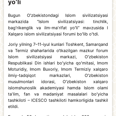
yoʻli
Bugun Oʻzbekistondagi Islom sivilizatsiyasi
markazida “Islom sivilizatsiyasi: tinchlik,
bagʻrikenglik va ilm-maʼrifat yoʻli” mavzusida I
Xalqaro islom sivilizatsiyasi forumi boʻlib oʻtdi.
Joriy yilning 7–11-iyul kunlari Toshkent, Samarqand
va Termiz shaharlarida o‘tkazilgan mazkur forum
Islom sivilizatsiyasi markazi, Oʻzbekiston
Respublikasi Din ishlari boʻyicha qoʻmitasi, Imom
Moturidiy, Imom Buxoriy, Imom Termiziy xalqaro
ilmiy-tadqiqot markazlari, Oʻzbekiston
musulmonlari idorasi, Oʻzbekiston xalqaro
islomshunoslik akademiyasi hamda Islom olami
taʼlim, fan va madaniyat masalalari boʻyicha
tashkiloti – ICESCO tashkiloti hamkorligida tashkil
etildi.