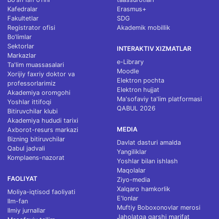
Kafedralar
Erasmus+
Fakultetlar
SDG
Registrator ofisi
Akademik mobillik
Bo‘limlar
Sektorlar
INTERAKTIV XIZMATLAR
Markazlar
e-Library
Ta'lim muassasalari
Moodle
Xorijiy faxriy doktor va
Elektron pochta
professorlarimiz
Elektron hujjat
Akademiya oromgohi
Ma'sofaviy ta'lim platformasi
Yoshlar ittifoqi
QABUL 2026
Bitiruvchilar klubi
Akademiya hududi tarixi
MEDIA
Axborot-resurs markazi
Bizning bitiruvchilar
Davlat dasturi amalda
Qabul jadvali
Yangiliklar
Komplaens-nazorat
Yoshlar bilan ishlash
Maqolalar
FAOLIYAT
Ziyo-media
Xalqaro hamkorlik
Moliya-iqtisod faoliyati
E'lonlar
Ilm-fan
Muftiy Boboxonovlar merosi
Ilmiy jurnallar
Jaholatga qarshi marifat