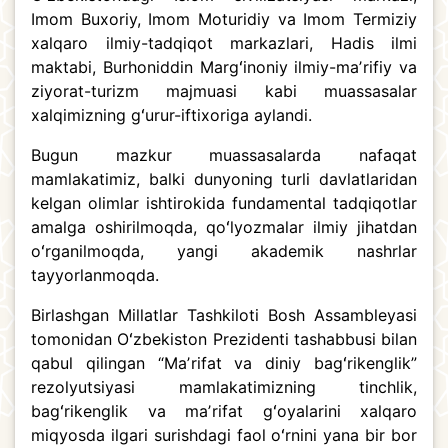
Imom Buxoriy, Imom Moturidiy va Imom Termiziy
xalqaro ilmiy-tadqiqot markazlari, Hadis ilmi
maktabi, Burhoniddin Margʻinoniy ilmiy-maʼrifiy va
ziyorat-turizm majmuasi kabi muassasalar
xalqimizning gʻurur-iftixoriga aylandi.
Bugun mazkur muassasalarda nafaqat
mamlakatimiz, balki dunyoning turli davlatlaridan
kelgan olimlar ishtirokida fundamental tadqiqotlar
amalga oshirilmoqda, qoʻlyozmalar ilmiy jihatdan
oʻrganilmoqda, yangi akademik nashrlar
tayyorlanmoqda.
Birlashgan Millatlar Tashkiloti Bosh Assambleyasi
tomonidan Oʻzbekiston Prezidenti tashabbusi bilan
qabul qilingan “Maʼrifat va diniy bagʻrikenglik”
rezolyutsiyasi mamlakatimizning tinchlik,
bagʻrikenglik va maʼrifat gʻoyalarini xalqaro
miqyosda ilgari surishdagi faol oʻrnini yana bir bor