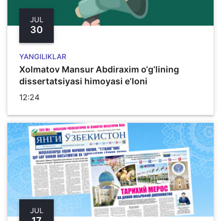
JUL
30
YANGILIKLAR
Xolmatov Mansur Abdiraxim o‘g‘lining
dissertatsiyasi himoyasi e’loni
12:24
JUL
17