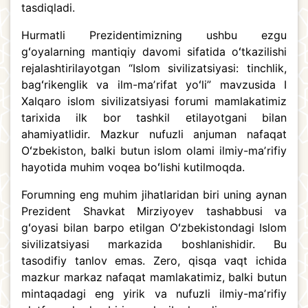
tasdiqladi.
Hurmatli Prezidentimizning ushbu ezgu
gʻoyalarning mantiqiy davomi sifatida oʻtkazilishi
rejalashtirilayotgan “Islom sivilizatsiyasi: tinchlik,
bagʻrikenglik va ilm-maʼrifat yoʻli” mavzusida I
Xalqaro islom sivilizatsiyasi forumi mamlakatimiz
tarixida ilk bor tashkil etilayotgani bilan
ahamiyatlidir. Mazkur nufuzli anjuman nafaqat
Oʻzbekiston, balki butun islom olami ilmiy-maʼrifiy
hayotida muhim voqea boʻlishi kutilmoqda.
Forumning eng muhim jihatlaridan biri uning aynan
Prezident Shavkat Mirziyoyev tashabbusi va
gʻoyasi bilan barpo etilgan Oʻzbekistondagi Islom
sivilizatsiyasi markazida boshlanishidir. Bu
tasodifiy tanlov emas. Zero, qisqa vaqt ichida
mazkur markaz nafaqat mamlakatimiz, balki butun
mintaqadagi eng yirik va nufuzli ilmiy-maʼrifiy