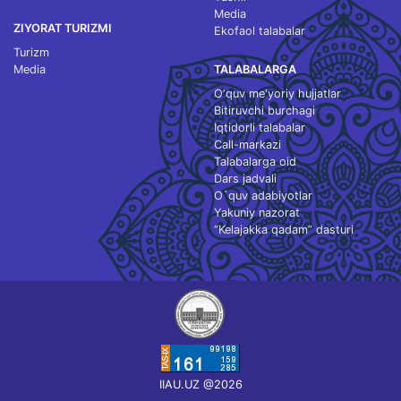
Media
ZIYORAT TURIZMI
Ekofaol talabalar
Turizm
Media
TALABALARGA
O‘quv me'yoriy hujjatlar
Bitiruvchi burchagi
Iqtidorli talabalar
Call-markazi
Talabalarga oid
Dars jadvali
O`quv adabiyotlar
Yakuniy nazorat
“Kelajakka qadam” dasturi
IIAU.UZ @2026