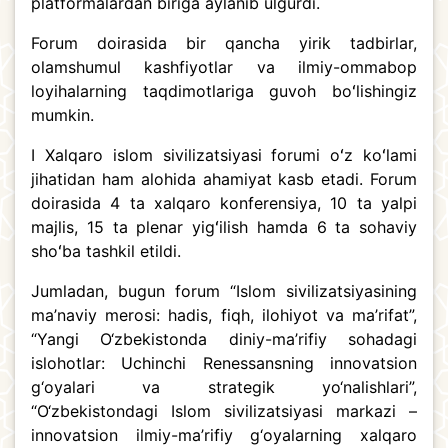
platformalardan biriga aylanib ulgurdi.
Forum doirasida bir qancha yirik tadbirlar,
olamshumul kashfiyotlar va ilmiy-ommabop
loyihalarning taqdimotlariga guvoh boʻlishingiz
mumkin.
I Xalqaro islom sivilizatsiyasi forumi oʻz koʻlami
jihatidan ham alohida ahamiyat kasb etadi. Forum
doirasida 4 ta xalqaro konferensiya, 10 ta yalpi
majlis, 15 ta plenar yigʻilish hamda 6 ta sohaviy
shoʻba tashkil etildi.
Jumladan, bugun forum “Islom sivilizatsiyasining
ma’naviy merosi: hadis, fiqh, ilohiyot va ma’rifat”,
“Yangi O‘zbekistonda diniy-ma’rifiy sohadagi
islohotlar: Uchinchi Renessansning innovatsion
g‘oyalari va strategik yo‘nalishlari”,
“O‘zbekistondagi Islom sivilizatsiyasi markazi –
innovatsion ilmiy-ma’rifiy g‘oyalarning xalqaro