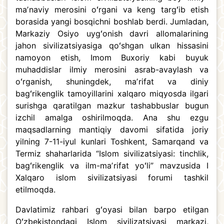
maʼnaviy merosini oʻrgani va keng targʻib etish
borasida yangi bosqichni boshlab berdi. Jumladan,
Markaziy Osiyo uygʻonish davri allomalarining
jahon sivilizatsiyasiga qoʻshgan ulkan hissasini
namoyon etish, Imom Buxoriy kabi buyuk
muhaddislar ilmiy merosini asrab-avaylash va
oʻrganish, shuningdek, maʼrifat va diniy
bagʻrikenglik tamoyillarini xalqaro miqyosda ilgari
surishga qaratilgan mazkur tashabbuslar bugun
izchil amalga oshirilmoqda. Ana shu ezgu
maqsadlarning mantiqiy davomi sifatida joriy
yilning 7-11-iyul kunlari Toshkent, Samarqand va
Termiz shaharlarida “Islom sivilizatsiyasi: tinchlik,
bagʻrikenglik va ilm-maʼrifat yoʻli” mavzusida I
Xalqaro islom sivilizatsiyasi forumi tashkil
etilmoqda.
Davlatimiz rahbari gʻoyasi bilan barpo etilgan
Oʻzbekistondagi Islom sivilizatsiyasi markazi,