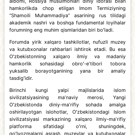
albomi, Rossiya musulmonlari diniy idorasi bilan
hamkorlikda chop etilgan Imom Termiziyning
“Shamoili Muhammadiya” asarining rus tilidagi
akademik nashri va boshqa fundamental loyihalar
forumning eng muhim qismlaridan biri boʻladi.
Forumda yirik xalqaro tashkilotlar, nufuzli muzey
va kutubxonalar rahbarlari ishtirok etadi. Bu esa
Oʻzbekistonning xalqaro ilmiy va madaniy
hamkorlik sohasidagi obroʻ-eʼtibori tobora
yuksalib borayotganining yana bir amaliy
tasdigʻidir.
Birinchi kungi yalpi majlislarida islom
sivilizatsiyasining maʼnaviy merosi, Yangi
Oʻzbekistonda diniy-maʼrifiy sohada amalga
oshirilayotgan islohotlar, Oʻzbekistondagi Islom
sivilizatsiyasi markazining xalqaro ilmiy-maʼrifiy
platforma sifatidagi oʻrni, shuningdek,
qoʻlyozmalarni asrash, muzeylar va kutubxonalar