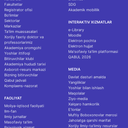
Fakultetlar
SDG
Registrator ofisi
Akademik mobillik
Bo‘limlar
Sektorlar
INTERAKTIV XIZMATLAR
Markazlar
e-Library
Ta'lim muassasalari
Moodle
Xorijiy faxriy doktor va
Elektron pochta
professorlarimiz
Elektron hujjat
Akademiya oromgohi
Ma'sofaviy ta'lim platformasi
Yoshlar ittifoqi
QABUL 2026
Bitiruvchilar klubi
Akademiya hududi tarixi
MEDIA
Axborot-resurs markazi
Bizning bitiruvchilar
Davlat dasturi amalda
Qabul jadvali
Yangiliklar
Komplaens-nazorat
Yoshlar bilan ishlash
Maqolalar
FAOLIYAT
Ziyo-media
Xalqaro hamkorlik
Moliya-iqtisod faoliyati
E'lonlar
Ilm-fan
Muftiy Boboxonovlar merosi
Ilmiy jurnallar
Jaholatga qarshi marifat
Masofaviy ta'lim
Xorijiy Ilmiy-ta'limiy resurslar
Psixologik xizmat