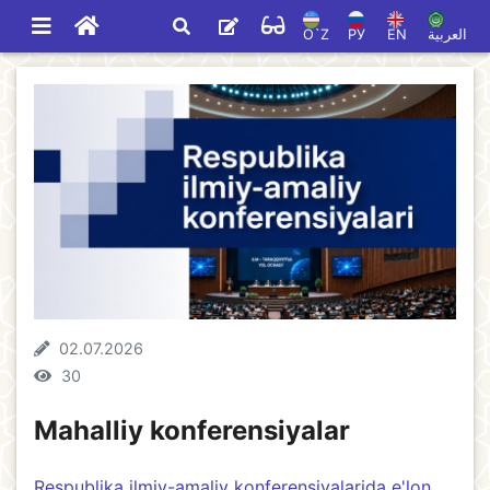
O`Z
РУ
EN
العربية
02.07.2026
30
Mahalliy konferensiyalar
Respublika ilmiy-amaliy konferensiyalarida e'lon