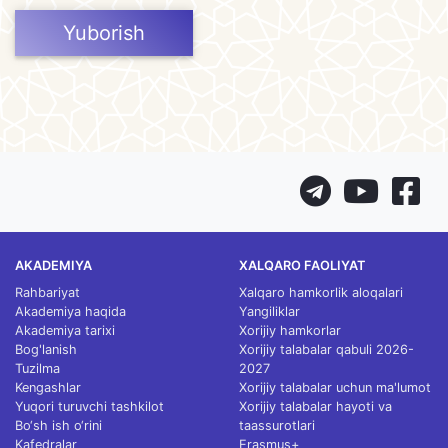
Yuborish
AKADEMIYA
XALQARO FAOLIYAT
Rahbariyat
Xalqaro hamkorlik aloqalari
Akademiya haqida
Yangiliklar
Akademiya tarixi
Xorijiy hamkorlar
Bog'lanish
Xorijiy talabalar qabuli 2026-
Tuzilma
2027
Kengashlar
Xorijiy talabalar uchun ma'lumot
Yuqori turuvchi tashkilot
Xorijiy talabalar hayoti va
Bo‘sh ish o‘rini
taassurotlari
Kafedralar
Erasmus+