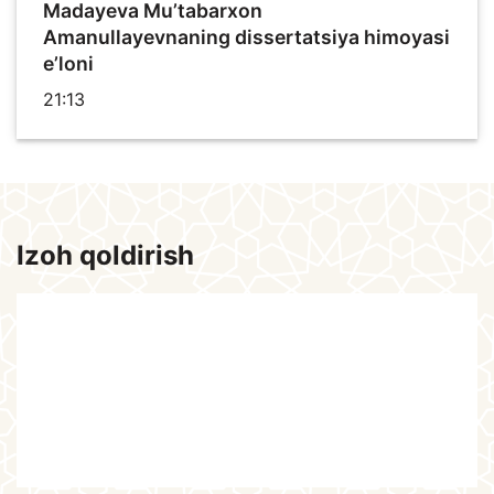
Madayeva Mu’tabarxon
Amanullayevnaning dissertatsiya himoyasi
e’loni
21:13
Izoh qoldirish