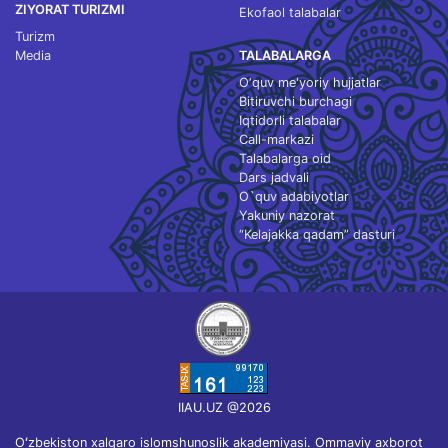
ZIYORAT TURIZMI
Ekofaol talabalar
Turizm
Media
TALABALARGA
O‘quv me'yoriy hujjatlar
Bitiruvchi burchagi
Iqtidorli talabalar
Call-markazi
Talabalarga oid
Dars jadvali
O`quv adabiyotlar
Yakuniy nazorat
“Kelajakka qadam” dasturi
IIAU.UZ @2026
Oʻzbekiston xalqaro islomshunoslik akademiyasi. Ommaviy axborot