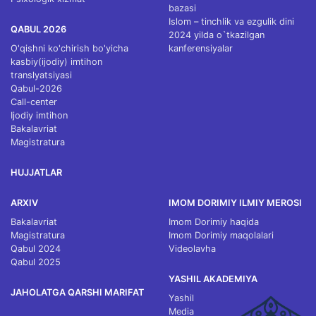
bazasi
Islom – tinchlik va ezgulik dini
QABUL 2026
2024 yilda o`tkazilgan
O'qishni ko'chirish bo'yicha
kanferensiyalar
kasbiy(ijodiy) imtihon
translyatsiyasi
Qabul-2026
Call-center
Ijodiy imtihon
Bakalavriat
Magistratura
HUJJATLAR
ARXIV
IMOM DORIMIY ILMIY MEROSI
Bakalavriat
Imom Dorimiy haqida
Magistratura
Imom Dorimiy maqolalari
Qabul 2024
Videolavha
Qabul 2025
YASHIL AKADEMIYA
JAHOLATGA QARSHI MARIFAT
Yashil
Media