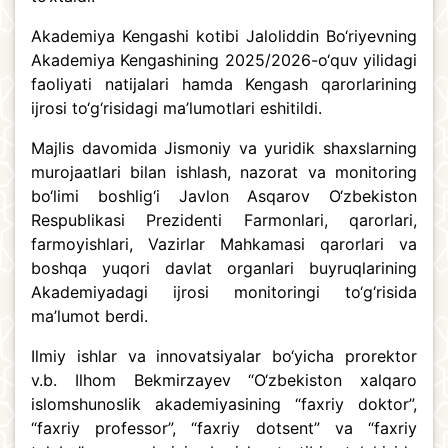
Akademiya Kengashi kotibi Jaloliddin Bo‘riyevning
Akademiya Kengashining 2025/2026-o‘quv yilidagi
faoliyati natijalari hamda Kengash qarorlarining
ijrosi to‘g‘risidagi ma’lumotlari eshitildi.
Majlis davomida Jismoniy va yuridik shaxslarning
murojaatlari bilan ishlash, nazorat va monitoring
bo‘limi boshlig‘i Javlon Asqarov O‘zbekiston
Respublikasi Prezidenti Farmonlari, qarorlari,
farmoyishlari, Vazirlar Mahkamasi qarorlari va
boshqa yuqori davlat organlari buyruqlarining
Akademiyadagi ijrosi monitoringi to‘g‘risida
ma’lumot berdi.
Ilmiy ishlar va innovatsiyalar bo‘yicha prorektor
v.b. Ilhom Bekmirzayev “O‘zbekiston xalqaro
islomshunoslik akademiyasining “faxriy doktor”,
“faxriy professor”, “faxriy dotsent” va “faxriy