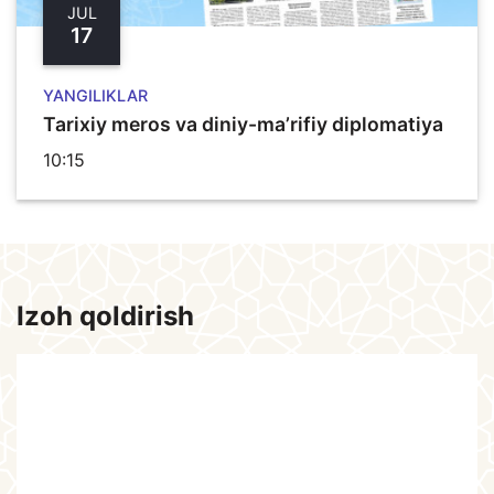
JUL
17
YANGILIKLAR
Tarixiy meros va diniy-ma’rifiy diplomatiya
10:15
Izoh qoldirish