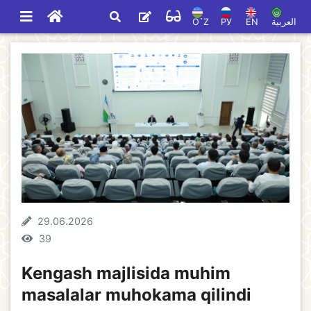
O`Z
РУ
EN
العربية
29.06.2026
39
Kengash majlisida muhim
masalalar muhokama qilindi