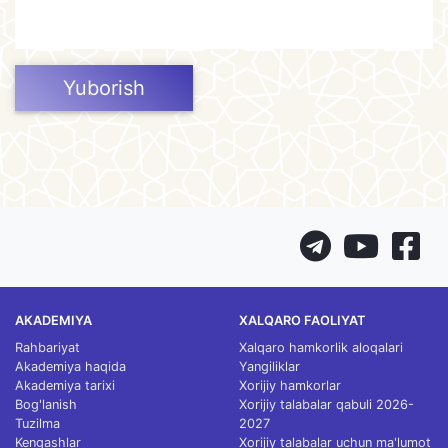
Yuborish
AKADEMIYA
XALQARO FAOLIYAT
Rahbariyat
Xalqaro hamkorlik aloqalari
Akademiya haqida
Yangiliklar
Akademiya tarixi
Xorijiy hamkorlar
Bog'lanish
Xorijiy talabalar qabuli 2026-
Tuzilma
2027
Kengashlar
Xorijiy talabalar uchun ma'lumot