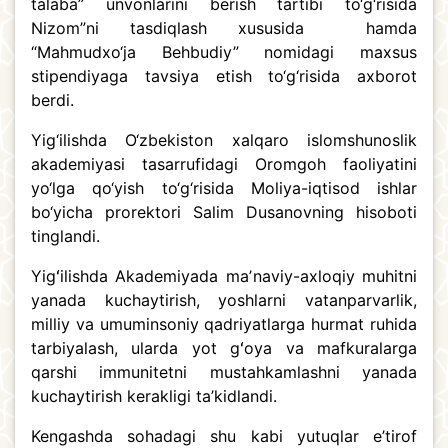
talaba” unvonlarini berish tartibi to‘g‘risida
Nizom”ni tasdiqlash xususida hamda
“Mahmudxo‘ja Behbudiy” nomidagi maxsus
stipendiyaga tavsiya etish to‘g‘risida axborot
berdi.
Yig‘ilishda O‘zbekiston xalqaro islomshunoslik
akademiyasi tasarrufidagi Oromgoh faoliyatini
yo‘lga qo‘yish to‘g‘risida Moliya-iqtisod ishlar
bo‘yicha prorektori Salim Dusanovning hisoboti
tinglandi.
Yigʻilishda Akademiyada maʼnaviy-axloqiy muhitni
yanada kuchaytirish, yoshlarni vatanparvarlik,
milliy va umuminsoniy qadriyatlarga hurmat ruhida
tarbiyalash, ularda yot gʻoya va mafkuralarga
qarshi immunitetni mustahkamlashni yanada
kuchaytirish kerakligi ta’kidlandi.
Kengashda sohadagi shu kabi yutuqlar e’tirof