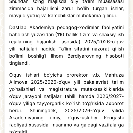
Shundan so‘ng majlisda oliy ta’lim muassasasi
zimmasida bajarilishi zarur bo‘lib turgan ishlar,
mavjud yutuq va kamchiliklar muhokama qilindi.
Dastlab Akademiya pedagog-xodimlar faoliyatini
baholash yuzasidan (110 ballik tizim va shaxsiy ish
rejalarning bajarilishi asosida) 2025/2026-o‘quv
yili natijalari haqida Ta’lim sifatini nazorat qilish
bo‘limi boshlig‘i Ilhom Berdiyarovning hisoboti
tinglandi.
O‘quv ishlari bo‘yicha prorektor v.b. Mahfuza
Alimova 2025/2026-o‘quv yili bakalavriat ta’lim
yo‘nalishlari va magistratura mutaxassikliklarida
o‘quv jarayoni natijalari tahlili hamda 2026/2027-
o‘quv yiliga tayyorgarlik ko‘rish to‘g‘risida axborot
berdi. Shuningdek, 2025/2026-o‘quv yilida
Akademiyaning ilmiy, o‘quv-uslubiy Kengashi
faoliyati xususida: muammo va galdagi vazifalarga
to‘xtaldi.