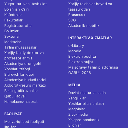
Yuqori turuvchi tashkilot
Xorijiy talabalar hayoti va
Bo‘sh ish o‘rini
taassurotlari
Kafedralar
Erasmus+
Fakultetlar
SDG
Registrator ofisi
Akademik mobillik
Bo‘limlar
Sektorlar
INTERAKTIV XIZMATLAR
Markazlar
e-Library
Ta'lim muassasalari
Moodle
Xorijiy faxriy doktor va
Elektron pochta
professorlarimiz
Elektron hujjat
Akademiya oromgohi
Ma'sofaviy ta'lim platformasi
Yoshlar ittifoqi
QABUL 2026
Bitiruvchilar klubi
Akademiya hududi tarixi
MEDIA
Axborot-resurs markazi
Bizning bitiruvchilar
Davlat dasturi amalda
Qabul jadvali
Yangiliklar
Komplaens-nazorat
Yoshlar bilan ishlash
Maqolalar
FAOLIYAT
Ziyo-media
Xalqaro hamkorlik
Moliya-iqtisod faoliyati
E'lonlar
Ilm-fan