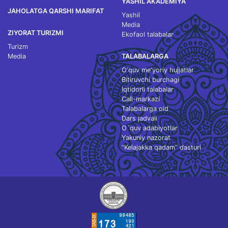
YASHIL AKADEMIYA
JAHOLATGA QARSHI MARIFAT
Yashil
Media
ZIYORAT TURIZMI
Ekofaol talabalar
Turizm
Media
TALABALARGA
O‘quv me'yoriy hujjatlar
Bitiruvchi burchagi
Iqtidorli talabalar
Call-markazi
Talabalarga oid
Dars jadvali
O`quv adabiyotlar
Yakuniy nazorat
“Kelajakka qadam” dasturi