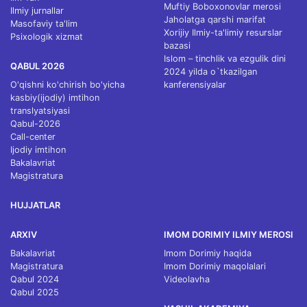
Muftiy Boboxonovlar merosi
Ilmiy jurnallar
Jaholatga qarshi marifat
Masofaviy ta'lim
Xorijiy Ilmiy-ta'limiy resurslar
Psixologik xizmat
bazasi
Islom – tinchlik va ezgulik dini
QABUL 2026
2024 yilda o`tkazilgan
O'qishni ko'chirish bo'yicha
kanferensiyalar
kasbiy(ijodiy) imtihon
translyatsiyasi
Qabul-2026
Call-center
Ijodiy imtihon
Bakalavriat
Magistratura
HUJJATLAR
ARXIV
IMOM DORIMIY ILMIY MEROSI
Bakalavriat
Imom Dorimiy haqida
Magistratura
Imom Dorimiy maqolalari
Qabul 2024
Videolavha
Qabul 2025