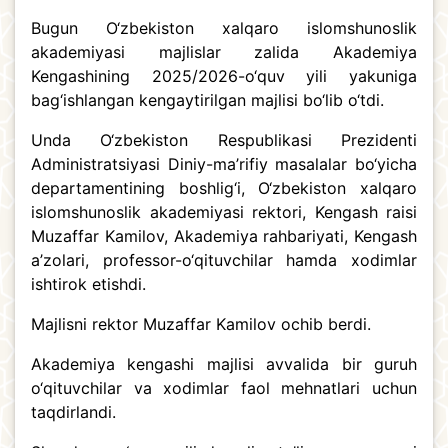
Bugun O‘zbekiston xalqaro islomshunoslik
akademiyasi majlislar zalida Akademiya
Kengashining 2025/2026-o‘quv yili yakuniga
bag‘ishlangan kengaytirilgan majlisi bo‘lib o‘tdi.
Unda O‘zbekiston Respublikasi Prezidenti
Administratsiyasi Diniy-ma’rifiy masalalar bo‘yicha
departamentining boshlig‘i, O‘zbekiston xalqaro
islomshunoslik akademiyasi rektori, Kengash raisi
Muzaffar Kamilov, Akademiya rahbariyati, Kengash
a’zolari, professor-o‘qituvchilar hamda xodimlar
ishtirok etishdi.
Majlisni rektor Muzaffar Kamilov ochib berdi.
Akademiya kengashi majlisi avvalida bir guruh
o‘qituvchilar va xodimlar faol mehnatlari uchun
taqdirlandi.