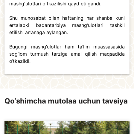
mashgʻulotlari oʻtkazilishi qayd etilgandi.
Shu munosabat bilan haftaning har shanba kuni
ertalabki badantarbiya mashg‘ulotlari tashkil
etilishi an’anaga aylangan.
Bugungi mashg‘ulotlar ham ta’lim muassasasida
sog‘lom turmush tarziga amal qilish maqsadida
o‘tkazildi.
Qo‘shimcha mutolaa uchun tavsiya