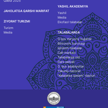
Qabul 2025
YASHIL AKADEMIYA
JAHOLATGA QARSHI MARIFAT
Yashil
Media
ZIYORAT TURIZMI
Ekofaol talabalar
Turizm
Media
TALABALARGA
O‘quv me'yoriy hujjatlar
Bitiruvchi burchagi
Iqtidorli talabalar
Call-markazi
Talabalarga oid
Dars jadvali
O`quv adabiyotlar
Yakuniy nazorat
“Kelajakka qadam” dasturi