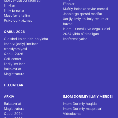
Moliya-iqtisod faoliyati
E'lonlar
Ilm-fan
Muftiy Boboxonovlar merosi
Ilmiy jurnallar
Jaholatga qarshi marifat
Masofaviy ta'lim
Xorijiy Ilmiy-ta'limiy resurslar
Psixologik xizmat
bazasi
Islom – tinchlik va ezgulik dini
QABUL 2026
2024 yilda o`tkazilgan
O'qishni ko'chirish bo'yicha
kanferensiyalar
kasbiy(ijodiy) imtihon
translyatsiyasi
Qabul-2026
Call-center
Ijodiy imtihon
Bakalavriat
Magistratura
HUJJATLAR
ARXIV
IMOM DORIMIY ILMIY MEROSI
Bakalavriat
Imom Dorimiy haqida
Magistratura
Imom Dorimiy maqolalari
Qabul 2024
Videolavha