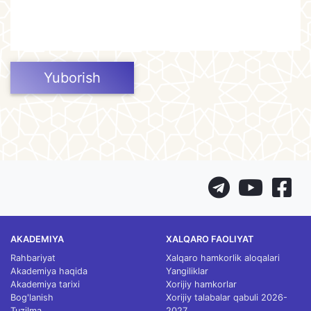
Yuborish
AKADEMIYA
XALQARO FAOLIYAT
Rahbariyat
Xalqaro hamkorlik aloqalari
Akademiya haqida
Yangiliklar
Akademiya tarixi
Xorijiy hamkorlar
Bog'lanish
Xorijiy talabalar qabuli 2026-
Tuzilma
2027