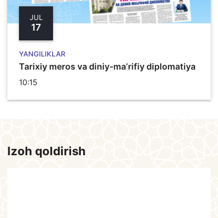
JUL
17
YANGILIKLAR
Tarixiy meros va diniy-ma’rifiy diplomatiya
10:15
Izoh qoldirish