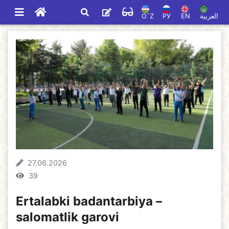
O`Z
РУ
EN
العربية
27.06.2026
39
Ertalabki badantarbiya –
salomatlik garovi