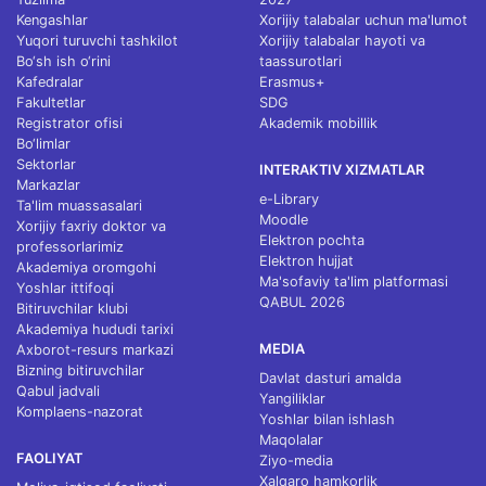
Kengashlar
Xorijiy talabalar uchun ma'lumot
Yuqori turuvchi tashkilot
Xorijiy talabalar hayoti va
Bo‘sh ish o‘rini
taassurotlari
Kafedralar
Erasmus+
Fakultetlar
SDG
Registrator ofisi
Akademik mobillik
Bo‘limlar
Sektorlar
INTERAKTIV XIZMATLAR
Markazlar
e-Library
Ta'lim muassasalari
Moodle
Xorijiy faxriy doktor va
Elektron pochta
professorlarimiz
Elektron hujjat
Akademiya oromgohi
Ma'sofaviy ta'lim platformasi
Yoshlar ittifoqi
QABUL 2026
Bitiruvchilar klubi
Akademiya hududi tarixi
MEDIA
Axborot-resurs markazi
Bizning bitiruvchilar
Davlat dasturi amalda
Qabul jadvali
Yangiliklar
Komplaens-nazorat
Yoshlar bilan ishlash
Maqolalar
FAOLIYAT
Ziyo-media
Xalqaro hamkorlik