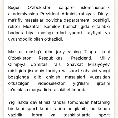
Bugun Oʻzbekiston xalqaro islomshunoslik
akademiyasida Prezident Administratsiyasi Diniy-
ma’rifiy masalalar bo‘yicha departamenti boshlig‘i,
rektor Muzaffar Kamilov boshchiligida ertalabki
badantarbiya mashg‘ulotlari yuqori kayfiyat va
uyushqoqlik bilan o‘tkazildi.
Mazkur mashg‘ulotlar joriy yilning 7-aprel kuni
O‘zbekiston Respublikasi Prezidenti, Milliy
Olimpiya qo‘mitasi raisi Shavkat Mirziyoyev
raisligida jismoniy tarbiya va sport sohasini yangi
bosqichga olib chiqish masalalari yuzasidan
o‘tkazilgan videoselektor yigʻilishi ijrosini
ta’minlash maqsadida tashkil etilmoqda.
Yig‘ilishda davlatimiz rahbari tomonidan haftaning
bir kuni sport kuni sifatida belgilanib, bu kunda
vazirlik, idora va tashkilotlarda sport