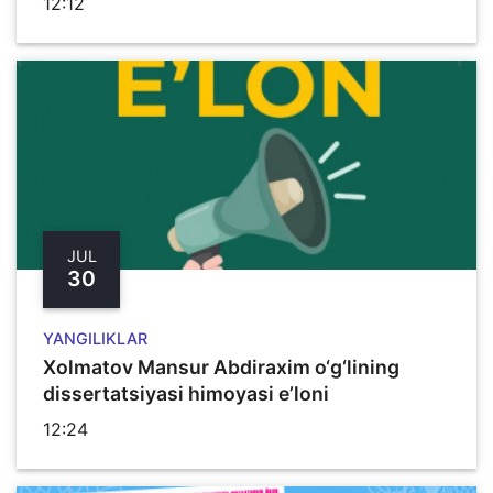
12:12
JUL
30
YANGILIKLAR
Xolmatov Mansur Abdiraxim o‘g‘lining
dissertatsiyasi himoyasi e’loni
12:24