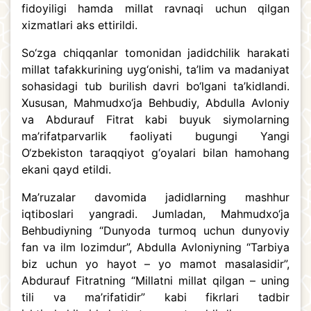
fidoyiligi hamda millat ravnaqi uchun qilgan
xizmatlari aks ettirildi.
So‘zga chiqqanlar tomonidan jadidchilik harakati
millat tafakkurining uyg‘onishi, ta’lim va madaniyat
sohasidagi tub burilish davri bo‘lgani ta’kidlandi.
Xususan, Mahmudxo‘ja Behbudiy, Abdulla Avloniy
va Abdurauf Fitrat kabi buyuk siymolarning
ma’rifatparvarlik faoliyati bugungi Yangi
O‘zbekiston taraqqiyot g‘oyalari bilan hamohang
ekani qayd etildi.
Ma’ruzalar davomida jadidlarning mashhur
iqtiboslari yangradi. Jumladan, Mahmudxo‘ja
Behbudiyning “Dunyoda turmoq uchun dunyoviy
fan va ilm lozimdur”, Abdulla Avloniyning “Tarbiya
biz uchun yo hayot – yo mamot masalasidir”,
Abdurauf Fitratning “Millatni millat qilgan – uning
tili va ma’rifatidir” kabi fikrlari tadbir