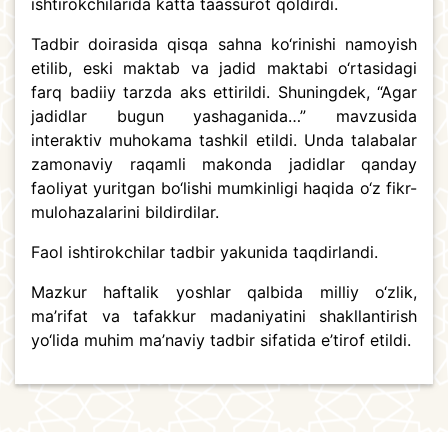
ishtirokchilarida katta taassurot qoldirdi.
Tadbir doirasida qisqa sahna ko‘rinishi namoyish
etilib, eski maktab va jadid maktabi o‘rtasidagi
farq badiiy tarzda aks ettirildi. Shuningdek, “Agar
jadidlar bugun yashaganida…” mavzusida
interaktiv muhokama tashkil etildi. Unda talabalar
zamonaviy raqamli makonda jadidlar qanday
faoliyat yuritgan bo‘lishi mumkinligi haqida o‘z fikr-
mulohazalarini bildirdilar.
Faol ishtirokchilar tadbir yakunida taqdirlandi.
Mazkur haftalik yoshlar qalbida milliy o‘zlik,
ma’rifat va tafakkur madaniyatini shakllantirish
yo‘lida muhim ma’naviy tadbir sifatida e’tirof etildi.