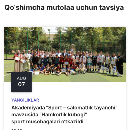
Qo‘shimcha mutolaa uchun tavsiya
AUG
07
YANGILIKLAR
Akademiyada “Sport – salomatlik tayanchi”
mavzusida “Hamkorlik kubogi”
sport musobaqalari o‘tkazildi