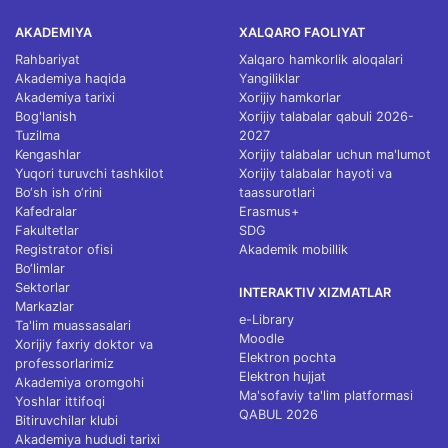
AKADEMIYA
XALQARO FAOLIYAT
Rahbariyat
Xalqaro hamkorlik aloqalari
Akademiya haqida
Yangiliklar
Akademiya tarixi
Xorijiy hamkorlar
Bog'lanish
Xorijiy talabalar qabuli 2026-
Tuzilma
2027
Kengashlar
Xorijiy talabalar uchun ma'lumot
Yuqori turuvchi tashkilot
Xorijiy talabalar hayoti va
Bo‘sh ish o‘rini
taassurotlari
Kafedralar
Erasmus+
Fakultetlar
SDG
Registrator ofisi
Akademik mobillik
Bo‘limlar
Sektorlar
INTERAKTIV XIZMATLAR
Markazlar
e-Library
Ta'lim muassasalari
Moodle
Xorijiy faxriy doktor va
Elektron pochta
professorlarimiz
Elektron hujjat
Akademiya oromgohi
Ma'sofaviy ta'lim platformasi
Yoshlar ittifoqi
QABUL 2026
Bitiruvchilar klubi
Akademiya hududi tarixi