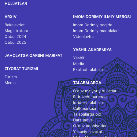
HUJJATLAR
ARXIV
IMOM DORIMIY ILMIY MEROSI
Bakalavriat
Imom Dorimiy haqida
Magistratura
Imom Dorimiy maqolalari
Qabul 2024
Videolavha
Qabul 2025
YASHIL AKADEMIYA
JAHOLATGA QARSHI MARIFAT
Yashil
Media
ZIYORAT TURIZMI
Ekofaol talabalar
Turizm
Media
TALABALARGA
O‘quv me'yoriy hujjatlar
Bitiruvchi burchagi
Iqtidorli talabalar
Call-markazi
Talabalarga oid
Dars jadvali
O`quv adabiyotlar
Yakuniy nazorat