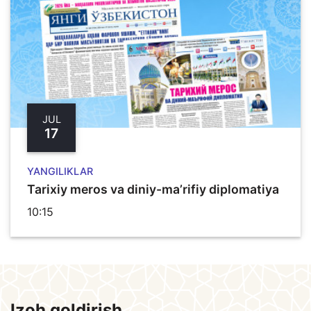
JUL
17
YANGILIKLAR
Tarixiy meros va diniy-ma’rifiy diplomatiya
10:15
Izoh qoldirish