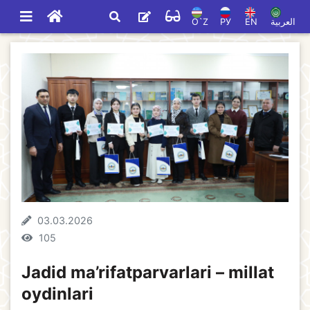
O`Z
РУ
EN
العربية
03.03.2026
105
Jadid ma’rifatparvarlari – millat
oydinlari