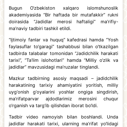
Bugun O‘zbekiston xalqaro islomshunoslik
akademiyasida “Bir haftada bir mutafakkir” rukni
doirasida “Jadidlar merosi haftaligi” ma’rifiy-
ma’naviy tadbiri tashkil etildi.
“Ijtimoiy fanlar va huquq” kafedrasi hamda “Yosh
faylasuflar to‘garagi” tashabbusi bilan o‘tkazilgan
tadbirda talabalar tomonidan “Jadidchilik harakati
tarixi”, “Ta’lim islohotlari” hamda “Milliy o‘zlik va
jadidlar” mavzusidagi ma’ruzalar tinglandi.
Mazkur tadbirning asosiy maqsadi – jadidchilik
harakatining tarixiy ahamiyatini yoritish, milliy
uyg‘onish g‘oyalarini yoshlar ongiga singdirish,
ma’rifatparvar ajdodlarimiz merosini chuqur
o‘rganish va targ‘ib qilishdan iborat bo‘ldi.
Tadbir video namoyish bilan boshlandi. Unda
jadidlar harakati tarixi, ularning ma’rifat yo‘lidagi