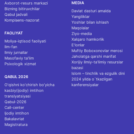
MEDIA
Axborot-resurs markazi
Bizning bitiruvchilar
Davlat dasturi amalda
Qabul jadvali
Yangiliklar
Komplaens-nazorat
Yoshlar bilan ishlash
Maqolalar
FAOLIYAT
Ziyo-media
Xalqaro hamkorlik
Moliya-iqtisod faoliyati
E'lonlar
Ilm-fan
Muftiy Boboxonovlar merosi
Ilmiy jurnallar
Jaholatga qarshi marifat
Masofaviy ta'lim
Xorijiy Ilmiy-ta'limiy resurslar
Psixologik xizmat
bazasi
Islom – tinchlik va ezgulik dini
QABUL 2026
2024 yilda o`tkazilgan
O'qishni ko'chirish bo'yicha
kanferensiyalar
kasbiy(ijodiy) imtihon
translyatsiyasi
Qabul-2026
Call-center
Ijodiy imtihon
Bakalavriat
Magistratura