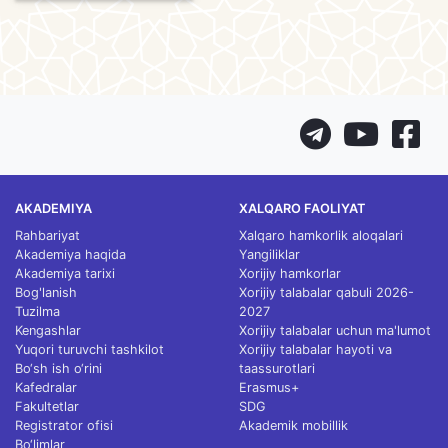
AKADEMIYA
XALQARO FAOLIYAT
Rahbariyat
Xalqaro hamkorlik aloqalari
Akademiya haqida
Yangiliklar
Akademiya tarixi
Xorijiy hamkorlar
Bog'lanish
Xorijiy talabalar qabuli 2026-
Tuzilma
2027
Kengashlar
Xorijiy talabalar uchun ma'lumot
Yuqori turuvchi tashkilot
Xorijiy talabalar hayoti va
Bo‘sh ish o‘rini
taassurotlari
Kafedralar
Erasmus+
Fakultetlar
SDG
Registrator ofisi
Akademik mobillik
Bo‘limlar