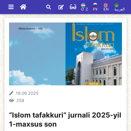
O`Z
РУ
EN
العربية
19.06.2025
258
“Islom tafakkuri” jurnali 2025-yil
1-maxsus son