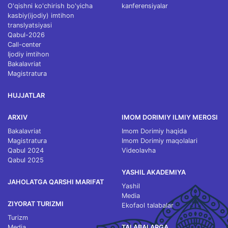
O'qishni ko'chirish bo'yicha
kanferensiyalar
kasbiy(ijodiy) imtihon
translyatsiyasi
Qabul-2026
Call-center
Ijodiy imtihon
Bakalavriat
Magistratura
HUJJATLAR
ARXIV
IMOM DORIMIY ILMIY MEROSI
Bakalavriat
Imom Dorimiy haqida
Magistratura
Imom Dorimiy maqolalari
Qabul 2024
Videolavha
Qabul 2025
YASHIL AKADEMIYA
JAHOLATGA QARSHI MARIFAT
Yashil
Media
ZIYORAT TURIZMI
Ekofaol talabalar
Turizm
Media
TALABALARGA