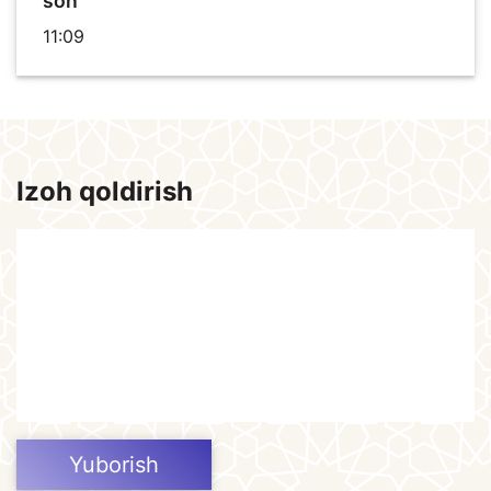
son
11:09
Izoh qoldirish
Yuborish