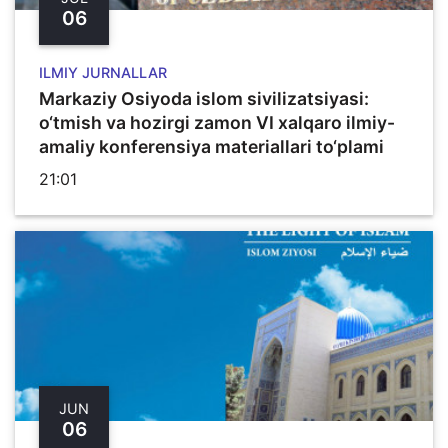
06
ILMIY JURNALLAR
Markaziy Osiyoda islom sivilizatsiyasi:
o‘tmish va hozirgi zamon VI xalqaro ilmiy-
amaliy konferensiya materiallari to‘plami
21:01
JUN
06