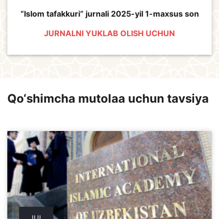
“Islom tafakkuri” jurnali 2025-yil 1-maxsus son
JURNALNI YUKLAB OLISH UCHUN
Qo‘shimcha mutolaa uchun tavsiya
JUL