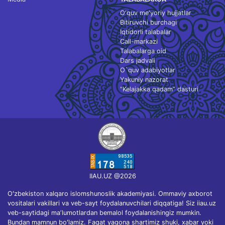
O‘quv me'yoriy hujjatlar
Bitiruvchi burchagi
Iqtidorli talabalar
Call-markazi
Talabalarga oid
Dars jadvali
O`quv adabiyotlar
Yakuniy nazorat
“Kelajakka qadam” dasturi
IIAU.UZ @2026
Oʻzbekiston xalqaro islomshunoslik akademiyasi. Ommaviy axborot
vositalari vakillari va veb-sayt foydalanuvchilari diqqatiga! Siz iiau.uz
veb-saytidagi maʼlumotlardan bemalol foydalanishingiz mumkin.
Bundan mamnun boʻlamiz. Faqat yagona shartimiz shuki, xabar yoki