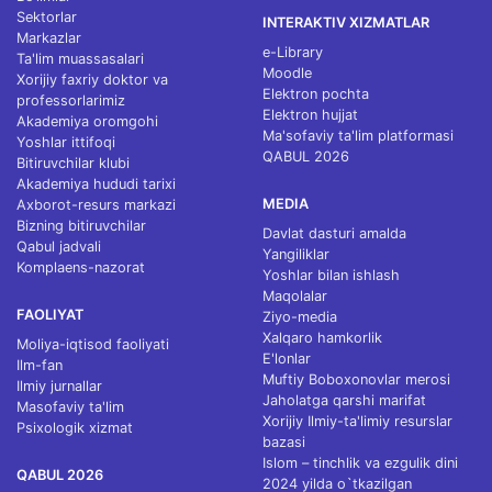
Sektorlar
INTERAKTIV XIZMATLAR
Markazlar
e-Library
Ta'lim muassasalari
Moodle
Xorijiy faxriy doktor va
Elektron pochta
professorlarimiz
Elektron hujjat
Akademiya oromgohi
Ma'sofaviy ta'lim platformasi
Yoshlar ittifoqi
QABUL 2026
Bitiruvchilar klubi
Akademiya hududi tarixi
MEDIA
Axborot-resurs markazi
Bizning bitiruvchilar
Davlat dasturi amalda
Qabul jadvali
Yangiliklar
Komplaens-nazorat
Yoshlar bilan ishlash
Maqolalar
FAOLIYAT
Ziyo-media
Xalqaro hamkorlik
Moliya-iqtisod faoliyati
E'lonlar
Ilm-fan
Muftiy Boboxonovlar merosi
Ilmiy jurnallar
Jaholatga qarshi marifat
Masofaviy ta'lim
Xorijiy Ilmiy-ta'limiy resurslar
Psixologik xizmat
bazasi
Islom – tinchlik va ezgulik dini
QABUL 2026
2024 yilda o`tkazilgan