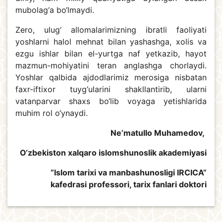
mubolag‘a bo‘lmaydi.
Zero, ulug‘ allomalarimizning ibratli faoliyati
yoshlarni halol mehnat bilan yashashga, xolis va
ezgu ishlar bilan el-yurtga naf yetkazib, hayot
mazmun-mohiyatini teran anglashga chorlaydi.
Yoshlar qalbida ajdodlarimiz merosiga nisbatan
faxr-iftixor tuyg‘ularini shakllantirib, ularni
vatanparvar shaxs bo‘lib voyaga yetishlarida
muhim rol o‘ynaydi.
Ne’matullo Muhamedov,
O‘zbekiston xalqaro islomshunoslik akademiyasi
“Islom tarixi va manbashunosligi IRCICA”
kafedrasi professori, tarix fanlari doktori