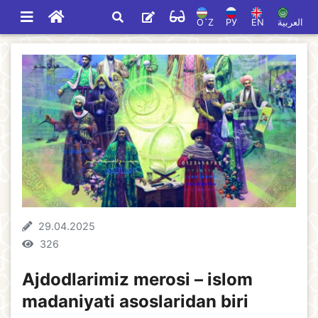
O`Z
РУ
EN
العربية
29.04.2025
326
Ajdodlarimiz merosi – islom
madaniyati asoslaridan biri