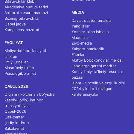
Bitiruvchilar klubi
Akademiya hududi tarixi
MEDIA
Axborot-resurs markazi
Bizning bitiruvchilar
Davlat dasturi amalda
Qabul jadvali
Yangiliklar
Komplaens-nazorat
Yoshlar bilan ishlash
Maqolalar
FAOLIYAT
Ziyo-media
Xalqaro hamkorlik
Moliya-iqtisod faoliyati
E'lonlar
Ilm-fan
Muftiy Boboxonovlar merosi
Ilmiy jurnallar
Jaholatga qarshi marifat
Masofaviy ta'lim
Xorijiy Ilmiy-ta'limiy resurslar
Psixologik xizmat
bazasi
Islom – tinchlik va ezgulik dini
QABUL 2026
2024 yilda o`tkazilgan
O'qishni ko'chirish bo'yicha
kanferensiyalar
kasbiy(ijodiy) imtihon
translyatsiyasi
Qabul-2026
Call-center
Ijodiy imtihon
Bakalavriat