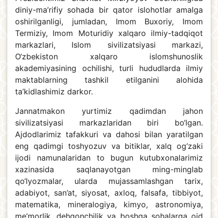
diniy-ma’rifiy sohada bir qator islohotlar amalga
oshirilganligi, jumladan, Imom Buxoriy, Imom
Termiziy, Imom Moturidiy xalqaro ilmiy-tadqiqot
markazlari, Islom sivilizatsiyasi markazi,
O‘zbekiston xalqaro islomshunoslik
akademiyasining ochilishi, turli hududlarda ilmiy
maktablarning tashkil etilganini alohida
ta’kidlashimiz darkor.
Jannatmakon yurtimiz qadimdan jahon
sivilizatsiyasi markazlaridan biri bo‘lgan.
Ajdodlarimiz tafakkuri va dahosi bilan yaratilgan
eng qadimgi toshyozuv va bitiklar, xalq og‘zaki
ijodi namunalaridan to bugun kutubxonalarimiz
xazinasida saqlanayotgan ming-minglab
qo‘lyozmalar, ularda mujassamlashgan tarix,
adabiyot, san’at, siyosat, axloq, falsafa, tibbiyot,
matematika, mineralogiya, kimyo, astronomiya,
me’morlik, dehqonchilik va boshqa sohalarga oid