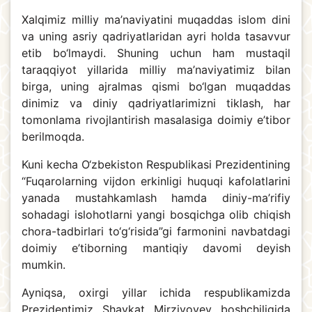
Xalqimiz milliy ma’naviyatini muqaddas islom dini
va uning asriy qadriyatlaridan ayri holda tasavvur
etib bo‘lmaydi. Shuning uchun ham mustaqil
taraqqiyot yillarida milliy ma’naviyatimiz bilan
birga, uning ajralmas qismi bo‘lgan muqaddas
dinimiz va diniy qadriyatlarimizni tiklash, har
tomonlama rivojlantirish masalasiga doimiy e’tibor
berilmoqda.
Kuni kecha O‘zbekiston Respublikasi Prezidentining
“Fuqarolarning vijdon erkinligi huquqi kafolatlarini
yanada mustahkamlash hamda diniy-ma’rifiy
sohadagi islohotlarni yangi bosqichga olib chiqish
chora-tadbirlari to‘g‘risida”gi farmonini navbatdagi
doimiy e’tiborning mantiqiy davomi deyish
mumkin.
Ayniqsa, oxirgi yillar ichida respublikamizda
Prezidentimiz Shavkat Mirziyoyev boshchiligida