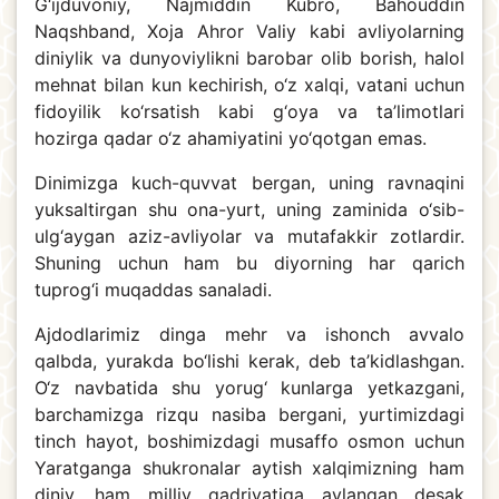
G‘ijduvoniy, Najmiddin Kubro, Bahouddin
Naqshband, Xoja Ahror Valiy kabi avliyolarning
diniylik va dunyoviylikni barobar olib borish, halol
mehnat bilan kun kechirish, o‘z xalqi, vatani uchun
fidoyilik ko‘rsatish kabi g‘oya va ta’limotlari
hozirga qadar o‘z ahamiyatini yo‘qotgan emas.
Dinimizga kuch-quvvat bergan, uning ravnaqini
yuksaltirgan shu ona-yurt, uning zaminida o‘sib-
ulg‘aygan aziz-avliyolar va mutafakkir zotlardir.
Shuning uchun ham bu diyorning har qarich
tuprog‘i muqaddas sanaladi.
Ajdodlarimiz dinga mehr va ishonch avvalo
qalbda, yurakda bo‘lishi kerak, deb ta’kidlashgan.
O‘z navbatida shu yorug‘ kunlarga yetkazgani,
barchamizga rizqu nasiba bergani, yurtimizdagi
tinch hayot, boshimizdagi musaffo osmon uchun
Yaratganga shukronalar aytish xalqimizning ham
diniy, ham milliy qadriyatiga aylangan desak