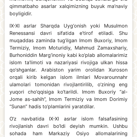
qimmatbaho asarlar xalqimizning buyuk ma’naviy
boyligidir.
IX-XI asrlar Sharqda Uyg‘onish yoki Musulmon
Renessansi davri sifatida e’tirof etiladi. Shu
muqaddas zaminda tug‘ilgan Imom Buxoriy, Imom
Termiziy, Imom Moturidiy, Mahmud Zamaxshariy,
Burhoniddin Marg‘inoniy kabi ko‘plab allomalarimiz
islom ta’limoti va nazariyasi rivojiga ulkan hissa
qo‘shganlar. Arabiston yarim orolidan Xuroson
orqali kirib kelgan islom ilmlari Movarounnahr
ulamolari tomonidan rivojlantirilib, o‘zining eng
yuqori cho‘qqisiga ko‘tarildi. Imom Buxoriy “al-
Jome as-sahih”, Imom Termiziy va Imom Dorimiy
“Sunan” hadis to‘plamlarini yaratdilar.
O‘z navbatida IX-XI asrlar islom falsafasining
rivojlanish davri bo‘ldi deyish mumkin. Ushbu
sohada ham Markaziy Osiyo allomalarining