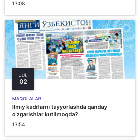
13:08
JUL
02
MAQOLALAR
Ilmiy kadrlarni tayyorlashda qanday
o‘zgarishlar kutilmoqda?
13:54