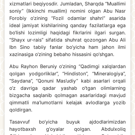
xizmatlari beqiyosdir. Jumladan, Sharqda “Muallimi
soniy” (Ikkinchi muallim) nomini olgan Abu Nasr
Forobiy o‘zining “Fozil odamlar shahri” asarida
ideal jamiyat kishilarining qanday fazilatlarga ega
bo‘lishi lozimligi haqidagi fikrlarini ilgari surgan.
“Shayx ur-rais” sifatida shuhrat qozongan Abu Ali
Ibn Sino tabiiy fanlar bo‘yicha ham jahon ilmi
xazinasiga o‘zining bebaho hissasini qo‘shgan.
Abu Rayhon Beruniy o‘zining “Qadimgi xalqlardan
qolgan yodgorliklar”, “Hindiston”, “Mineralogiya”,
“Saydana”, “Qonuni Mas’udiy” kabi asarlari orqali
o‘z davriga qadar yashab o‘tgan olimlarning
bizgacha saqlanib qolmagan asarlaridagi mavjud
qimmatli ma’lumotlarni kelajak avlodlarga yozib
qoldirgan.
Tasavvuf bo‘yicha buyuk ajdodlarimizdan
hayotbaxsh g‘oyalar qolgan. Abdulxoliq