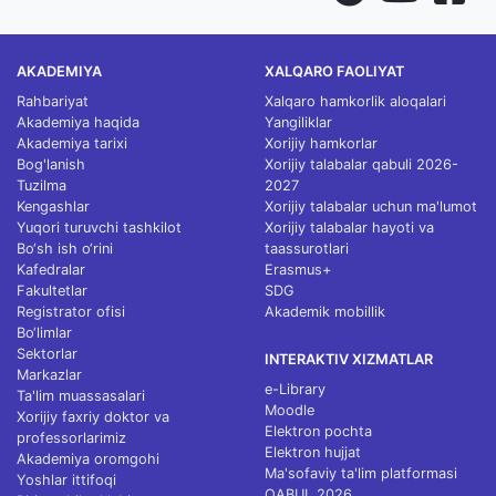
AKADEMIYA
XALQARO FAOLIYAT
Rahbariyat
Xalqaro hamkorlik aloqalari
Akademiya haqida
Yangiliklar
Akademiya tarixi
Xorijiy hamkorlar
Bog'lanish
Xorijiy talabalar qabuli 2026-
Tuzilma
2027
Kengashlar
Xorijiy talabalar uchun ma'lumot
Yuqori turuvchi tashkilot
Xorijiy talabalar hayoti va
Bo‘sh ish o‘rini
taassurotlari
Kafedralar
Erasmus+
Fakultetlar
SDG
Registrator ofisi
Akademik mobillik
Bo‘limlar
Sektorlar
INTERAKTIV XIZMATLAR
Markazlar
e-Library
Ta'lim muassasalari
Moodle
Xorijiy faxriy doktor va
Elektron pochta
professorlarimiz
Elektron hujjat
Akademiya oromgohi
Ma'sofaviy ta'lim platformasi
Yoshlar ittifoqi
QABUL 2026