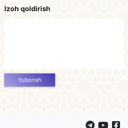
Izoh qoldirish
Yuborish