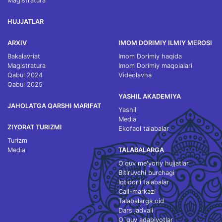
Magistratura
HUJJATLAR
ARXIV
IMOM DORIMIY ILMIY MEROSI
Bakalavriat
Imom Dorimiy haqida
Magistratura
Imom Dorimiy maqolalari
Qabul 2024
Videolavha
Qabul 2025
YASHIL AKADEMIYA
JAHOLATGA QARSHI MARIFAT
Yashil
Media
ZIYORAT TURIZMI
Ekofaol talabalar
Turizm
Media
TALABALARGA
O‘quv me'yoriy hujjatlar
Bitiruvchi burchagi
Iqtidorli talabalar
Call-markazi
Talabalarga oid
Dars jadvali
O`quv adabiyotlar