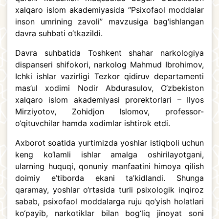
xalqaro islom akademiyasida “Psixofaol moddalar
inson umrining zavoli” mavzusiga bag‘ishlangan
davra suhbati o‘tkazildi.
Davra suhbatida Toshkent shahar narkologiya
dispanseri shifokori, narkolog Mahmud Ibrohimov,
Ichki ishlar vazirligi Tezkor qidiruv departamenti
mas’ul xodimi Nodir Abdurasulov, O‘zbekiston
xalqaro islom akademiyasi prorektorlari – Ilyos
Mirziyotov, Zohidjon Islomov, professor-
o‘qituvchilar hamda xodimlar ishtirok etdi.
Axborot soatida yurtimizda yoshlar istiqboli uchun
keng ko‘lamli ishlar amalga oshirilayotgani,
ularning huquqi, qonuniy manfaatini himoya qilish
doimiy e’tiborda ekani ta’kidlandi. Shunga
qaramay, yoshlar o‘rtasida turli psixologik inqiroz
sabab, psixofaol moddalarga ruju qo‘yish holatlari
ko‘payib, narkotiklar bilan bog‘liq jinoyat soni