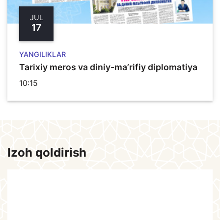
JUL
17
YANGILIKLAR
Tarixiy meros va diniy-ma’rifiy diplomatiya
10:15
Izoh qoldirish