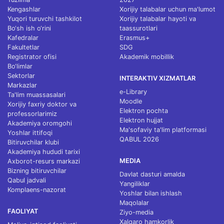
Kengashlar
Xorijiy talabalar uchun ma'lumot
Yuqori turuvchi tashkilot
Xorijiy talabalar hayoti va
Bo‘sh ish o‘rini
taassurotlari
Kafedralar
Erasmus+
Fakultetlar
SDG
Registrator ofisi
Akademik mobillik
Bo‘limlar
Sektorlar
INTERAKTIV XIZMATLAR
Markazlar
e-Library
Ta'lim muassasalari
Moodle
Xorijiy faxriy doktor va
Elektron pochta
professorlarimiz
Elektron hujjat
Akademiya oromgohi
Ma'sofaviy ta'lim platformasi
Yoshlar ittifoqi
QABUL 2026
Bitiruvchilar klubi
Akademiya hududi tarixi
MEDIA
Axborot-resurs markazi
Bizning bitiruvchilar
Davlat dasturi amalda
Qabul jadvali
Yangiliklar
Komplaens-nazorat
Yoshlar bilan ishlash
Maqolalar
FAOLIYAT
Ziyo-media
Xalqaro hamkorlik