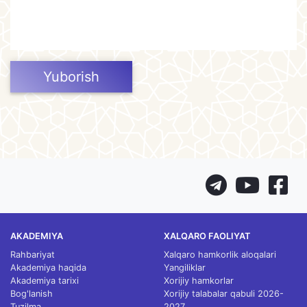
Yuborish
AKADEMIYA
XALQARO FAOLIYAT
Rahbariyat
Xalqaro hamkorlik aloqalari
Akademiya haqida
Yangiliklar
Akademiya tarixi
Xorijiy hamkorlar
Bog'lanish
Xorijiy talabalar qabuli 2026-
Tuzilma
2027