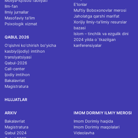
Moliya-iqtisod faoliyati
E'lonlar
Ilm-fan
Muftiy Boboxonovlar merosi
Ilmiy jurnallar
Jaholatga qarshi marifat
Masofaviy ta'lim
Xorijiy Ilmiy-ta'limiy resurslar
Psixologik xizmat
bazasi
Islom – tinchlik va ezgulik dini
QABUL 2026
2024 yilda o`tkazilgan
O'qishni ko'chirish bo'yicha
kanferensiyalar
kasbiy(ijodiy) imtihon
translyatsiyasi
Qabul-2026
Call-center
Ijodiy imtihon
Bakalavriat
Magistratura
HUJJATLAR
ARXIV
IMOM DORIMIY ILMIY MEROSI
Bakalavriat
Imom Dorimiy haqida
Magistratura
Imom Dorimiy maqolalari
Qabul 2024
Videolavha