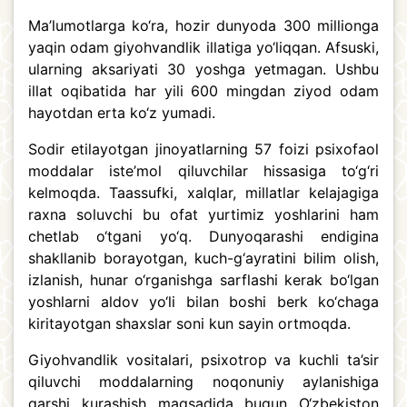
Ma’lumotlarga ko‘ra, hozir dunyoda 300 millionga
yaqin odam giyohvandlik illatiga yo‘liqqan. Afsuski,
ularning aksariyati 30 yoshga yetmagan. Ushbu
illat oqibatida har yili 600 mingdan ziyod odam
hayotdan erta ko‘z yumadi.
Sodir etilayotgan jinoyatlarning 57 foizi psixofaol
moddalar iste’mol qiluvchilar hissasiga to‘g‘ri
kelmoqda. Taassufki, xalqlar, millatlar kelajagiga
raxna soluvchi bu ofat yurtimiz yoshlarini ham
chetlab o‘tgani yo‘q. Dunyoqarashi endigina
shakllanib borayotgan, kuch-g‘ayratini bilim olish,
izlanish, hunar o‘rganishga sarflashi kerak bo‘lgan
yoshlarni aldov yo‘li bilan boshi berk ko‘chaga
kiritayotgan shaxslar soni kun sayin ortmoqda.
Giyohvandlik vositalari, psixotrop va kuchli ta’sir
qiluvchi moddalarning noqonuniy aylanishiga
qarshi kurashish maqsadida bugun O‘zbekiston