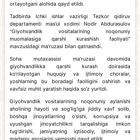
ortayotgani alohida qayd etildi.
Tadbirda Ichki ishlar vazirligi Tezkor qidiruv
departamenti mas’ul xodimi Nodir Abdurasulov
“Giyohvandlik vositalarining noqonuniy
muomalasiga qarshi kurashish faoliyati”
mavzusidagi ma’ruzasi bilan qatnashdi.
Soha mutaxassisi ma’ruzasi davomida
giyohvandlikka qarshi kurash doirasida
ko‘rilayotgan huquqiy va ijtimoiy choralar,
yoshlarning bu boradagi faolligini oshirish va
xavfsiz muhit yaratish haqida so‘z yuritdi.
Giyohvandlik vositalarining noqonuniy aylanishi
aholining hayoti va sog‘lig‘iga jiddiy xavf solib,
boshqa jinoyatlarning o‘sishi, korrupsiya va
uyushgan jinoyatchilikni tarqalishiga imkon
tug‘dirishi, jamiyatning iqtisodiy, ijtimoiy va
madaniy asoslarini yemirishi qayd etildi.