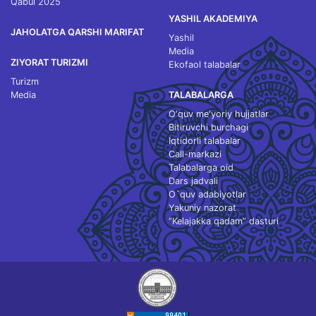
Qabul 2025
YASHIL AKADEMIYA
JAHOLATGA QARSHI MARIFAT
Yashil
Media
ZIYORAT TURIZMI
Ekofaol talabalar
Turizm
Media
TALABALARGA
O‘quv me'yoriy hujjatlar
Bitiruvchi burchagi
Iqtidorli talabalar
Call-markazi
Talabalarga oid
Dars jadvali
O`quv adabiyotlar
Yakuniy nazorat
“Kelajakka qadam” dasturi