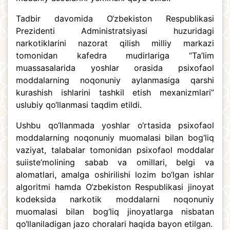
Tadbir davomida O‘zbekiston Respublikasi
Prezidenti Administratsiyasi huzuridagi
narkotiklarini nazorat qilish milliy markazi
tomonidan kafedra mudirlariga “Ta’lim
muassasalarida yoshlar orasida psixofaol
moddalarning noqonuniy aylanmasiga qarshi
kurashish ishlarini tashkil etish mexanizmlari”
uslubiy qo‘llanmasi taqdim etildi.
Ushbu qo‘llanmada yoshlar o‘rtasida psixofaol
moddalarning noqonuniy muomalasi bilan bog‘liq
vaziyat, talabalar tomonidan psixofaol moddalar
suiiste’molining sabab va omillari, belgi va
alomatlari, amalga oshirilishi lozim bo‘lgan ishlar
algoritmi hamda O‘zbekiston Respublikasi jinoyat
kodeksida narkotik moddalarni noqonuniy
muomalasi bilan bog‘liq jinoyatlarga nisbatan
qo‘llaniladigan jazo choralari haqida bayon etilgan.