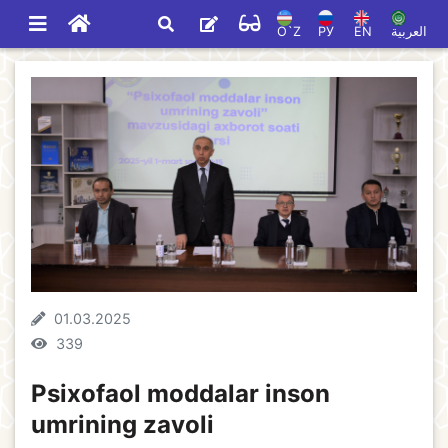
O`Z
РУ
EN
العربية
01.03.2025
339
Psixofaol moddalar inson
umrining zavoli