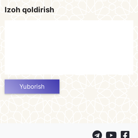
Izoh qoldirish
Yuborish