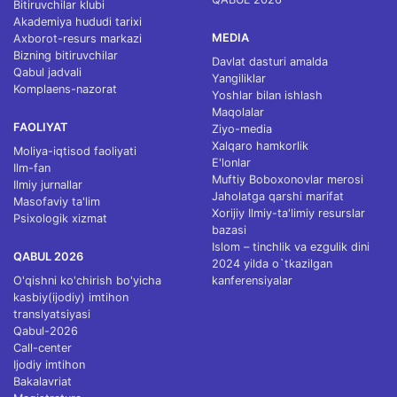
Bitiruvchilar klubi
Akademiya hududi tarixi
MEDIA
Axborot-resurs markazi
Bizning bitiruvchilar
Davlat dasturi amalda
Qabul jadvali
Yangiliklar
Komplaens-nazorat
Yoshlar bilan ishlash
Maqolalar
FAOLIYAT
Ziyo-media
Xalqaro hamkorlik
Moliya-iqtisod faoliyati
E'lonlar
Ilm-fan
Muftiy Boboxonovlar merosi
Ilmiy jurnallar
Jaholatga qarshi marifat
Masofaviy ta'lim
Xorijiy Ilmiy-ta'limiy resurslar
Psixologik xizmat
bazasi
Islom – tinchlik va ezgulik dini
QABUL 2026
2024 yilda o`tkazilgan
O'qishni ko'chirish bo'yicha
kanferensiyalar
kasbiy(ijodiy) imtihon
translyatsiyasi
Qabul-2026
Call-center
Ijodiy imtihon
Bakalavriat