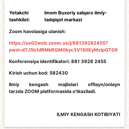
Yetakchi
Imom Buxoriy xalqaro ilmiy-
tashkilot:
tadqiqot markazi
Zoom havolasiga ulanish:
https://us02web.zoom.us/j/88139282455?
pwd=dTJ5b1dRMkRQM0kyc3V1S0EyMzlpQT09
Konferensiya identifikatori: 881 3928 2455
Kirish uchun kod: 582430
Ilmiy kengash majlislari offlayn/onlayn
tarzda ZOOM platformasida o‘tkaziladi.
ILMIY KENGASH KOTIBIYATI