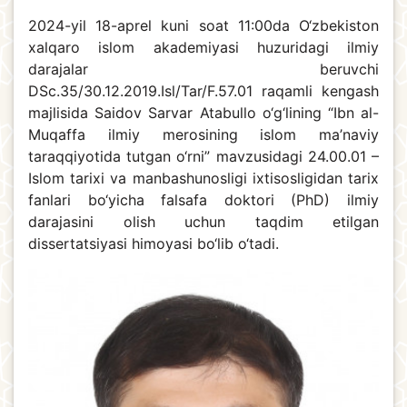
2024-yil 18-aprel kuni soat 11:00da O‘zbekiston
xalqaro islom akademiyasi huzuridagi ilmiy
darajalar beruvchi
DSc.35/30.12.2019.Isl/Tar/F.57.01 raqamli kengash
majlisida Saidov Sarvar Atabullo o‘g‘lining “Ibn al-
Muqaffa ilmiy merosining islom ma’naviy
taraqqiyotida tutgan o‘rni” mavzusidagi 24.00.01 –
Islom tarixi va manbashunosligi ixtisosligidan tarix
fanlari bo‘yicha falsafa doktori (PhD) ilmiy
darajasini olish uchun taqdim etilgan
dissertatsiyasi himoyasi bo‘lib o‘tadi.