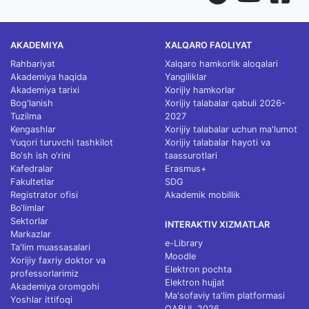
AKADEMIYA
XALQARO FAOLIYAT
Rahbariyat
Xalqaro hamkorlik aloqalari
Akademiya haqida
Yangiliklar
Akademiya tarixi
Xorijiy hamkorlar
Bog'lanish
Xorijiy talabalar qabuli 2026-
Tuzilma
2027
Kengashlar
Xorijiy talabalar uchun ma'lumot
Yuqori turuvchi tashkilot
Xorijiy talabalar hayoti va
Bo‘sh ish o‘rini
taassurotlari
Kafedralar
Erasmus+
Fakultetlar
SDG
Registrator ofisi
Akademik mobillik
Bo‘limlar
Sektorlar
INTERAKTIV XIZMATLAR
Markazlar
e-Library
Ta'lim muassasalari
Moodle
Xorijiy faxriy doktor va
Elektron pochta
professorlarimiz
Elektron hujjat
Akademiya oromgohi
Ma'sofaviy ta'lim platformasi
Yoshlar ittifoqi
QABUL 2026