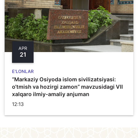
APR
21
E'LONLAR
“Markaziy Osiyoda islom sivilizatsiyasi:
o‘tmish va hozirgi zamon” mavzusidagi VII
xalqaro ilmiy-amaliy anjuman
12:13