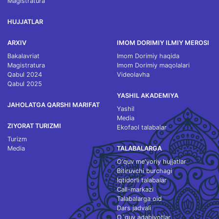
Magistratura
HUJJATLAR
ARXIV
IMOM DORIMIY ILMIY MEROSI
Bakalavriat
Imom Dorimiy haqida
Magistratura
Imom Dorimiy maqolalari
Qabul 2024
Videolavha
Qabul 2025
YASHIL AKADEMIYA
JAHOLATGA QARSHI MARIFAT
Yashil
Media
ZIYORAT TURIZMI
Ekofaol talabalar
Turizm
Media
TALABALARGA
O‘quv me'yoriy hujjatlar
Bitiruvchi burchagi
Iqtidorli talabalar
Call-markazi
Talabalarga oid
Dars jadvali
O`quv adabiyotlar