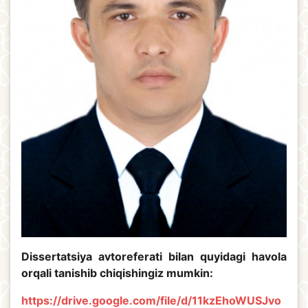
Dissertatsiya avtoreferati bilan quyidagi havola
orqali tanishib chiqishingiz mumkin:
https://drive.google.com/file/d/11kzEhoWUSJvo