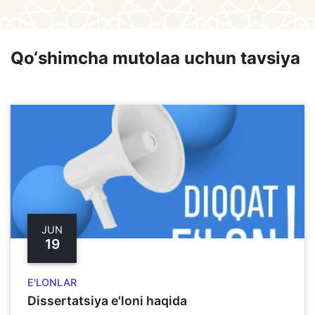
Qo‘shimcha mutolaa uchun tavsiya
JUN
19
E'LONLAR
Dissertatsiya e'loni haqida