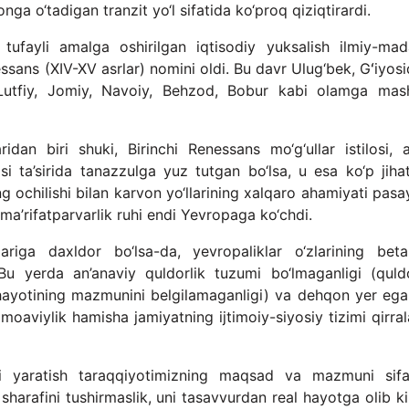
ga o‘tadigan tranzit yo‘l sifatida ko‘proq qiziqtirardi.
tufayli amalga oshirilgan iqtisodiy yuksalish ilmiy-mad
ssans (XIV-XV asrlar) nomini oldi. Bu davr Ulug‘bek, Gʻiyos
 Lutfiy, Jomiy, Navoiy, Behzod, Bobur kabi olamga mas
ridan biri shuki, Birinchi Renessans mo‘g‘ullar istilosi, a
si ta’sirida tanazzulga yuz tutgan bo‘lsa, u esa ko‘p jiha
ng ochilishi bilan karvon yo‘llarining xalqaro ahamiyati pasa
 ma’rifatparvarlik ruhi endi Yevropaga ko‘chdi.
ariga daxldor bo‘lsa-da, yevropaliklar o‘zlarining beta
 Bu yerda an’anaviy quldorlik tuzumi bo‘lmaganligi (quldo
 hayotining mazmunini belgilamaganligi) va dehqon yer ega
amoaviylik hamisha jamiyatning ijtimoiy-siyosiy tizimi qirral
 yaratish taraqqiyotimizning maqsad va mazmuni sifa
harafini tushirmaslik, uni tasavvurdan real hayotga olib kir