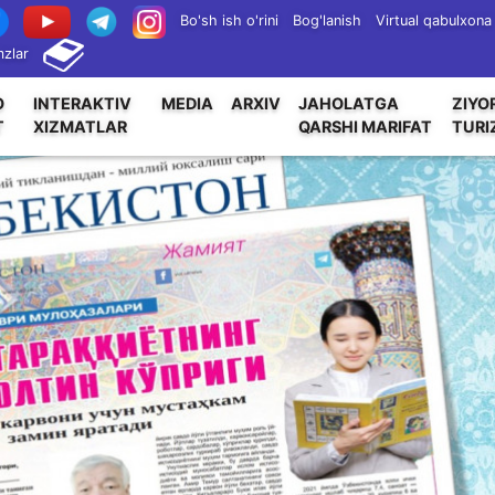
Bo'sh ish o'rini
Bog'lanish
Virtual qabulxona
zlar
O
INTERAKTIV
MEDIA
ARXIV
JAHOLATGA
ZIYO
T
XIZMATLAR
QARSHI MARIFAT
TURI