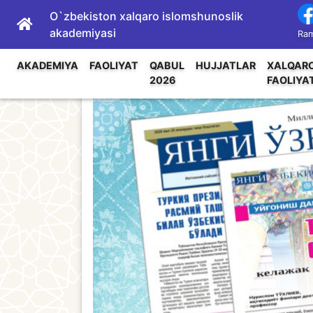
O`zbekiston xalqaro islomshunoslik
akademiyasi
Ram
AKADEMIYA
FAOLIYAT
QABUL
HUJJATLAR
XALQAR
2026
FAOLIYA