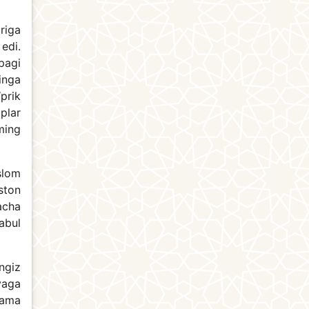
riga
edi.
pagi
dinga
‘prik
oplar
ming
slom
ston
acha
abul
ngiz
vaga
lama