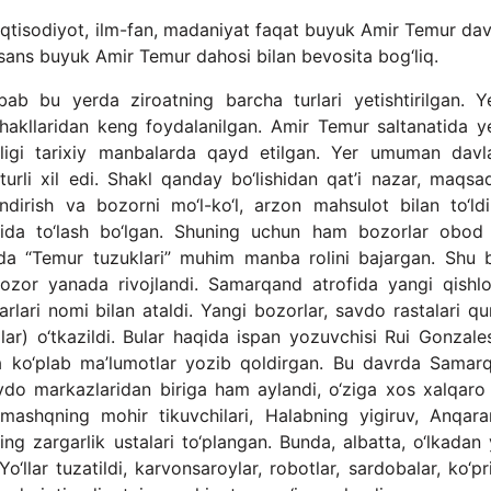
n iqtisodiyot, ilm-fan, madaniyat faqat buyuk Amir Temur dav
ssans buyuk Amir Temur dahosi bilan bevosita bog‘liq.
bab bu yerda ziroatning barcha turlari yetishtirilgan. Y
shakllaridan keng foydalanilgan. Amir Temur saltanatida y
dligi tarixiy manbalarda qayd etilgan. Yer umuman davl
 turli xil edi. Shakl qanday bo‘lishidan qat’i nazar, maqsa
dirish va bozorni mo‘l-ko‘l, arzon mahsulot bilan to‘ldir
atida to‘lash bo‘lgan. Shuning uchun ham bozorlar obod 
hda “Temur tuzuklari” muhim manba rolini bajargan. Shu b
ozor yanada rivojlandi. Samarqand atrofida yangi qishlo
lari nomi bilan ataldi. Yangi bozorlar, savdo rastalari qur
lar) o‘tkazildi. Bular haqida ispan yozuvchisi Rui Gonzale
a ko‘plab ma’lumotlar yozib qoldirgan. Bu davrda Samar
avdo markazlaridan biriga ham aylandi, o‘ziga xos xalqaro
mashqning mohir tikuvchilari, Halabning yigiruv, Anqara
ng zargarlik ustalari to‘plangan. Bunda, albatta, o‘lkadan y
o‘llar tuzatildi, karvonsaroylar, robotlar, sardobalar, ko‘pr