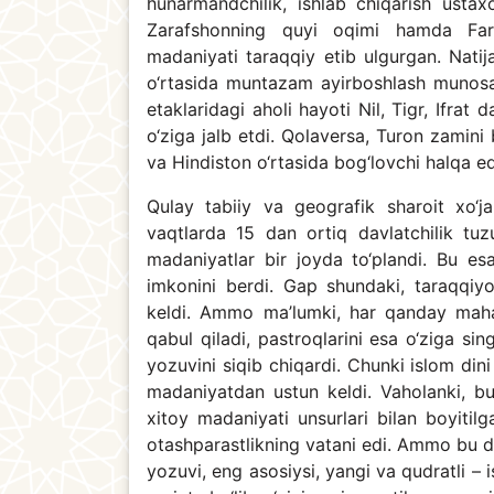
hunarmandchilik, ishlab chiqarish ustax
Zarafshonning quyi oqimi hamda Far
madaniyati taraqqiy etib ulgurgan. Natij
o‘rtasida muntazam ayirboshlash munosaba
etaklaridagi aholi hayoti Nil, Tigr, Ifrat 
o‘ziga jalb etdi. Qolaversa, Turon zami
va Hindiston o‘rtasida bog‘lovchi halqa ed
Qulay tabiiy va geografik sharoit xo‘ja
vaqtlarda 15 dan ortiq davlatchilik tuzum
madaniyatlar bir joyda to‘plandi. Bu e
imkonini berdi. Gap shundaki, taraqqiy
keldi. Ammo ma’lumki, har qanday mahal
qabul qiladi, pastroqlarini esa o‘ziga s
yozuvini siqib chiqardi. Chunki islom dini
madaniyatdan ustun keldi. Vaholanki, bu
xitoy madaniyati unsurlari bilan boyitilg
otashparastlikning vatani edi. Ammo bu da
yozuvi, eng asosiysi, yangi va qudratli – 