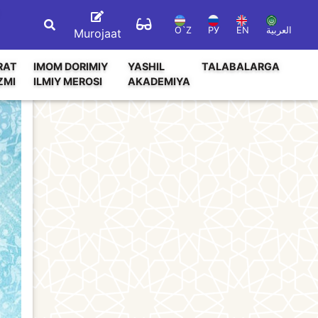
O`Z
РУ
EN
العربية
Murojaat
RAT
IMOM DORIMIY
YASHIL
TALABALARGA
ZMI
ILMIY MEROSI
AKADEMIYA