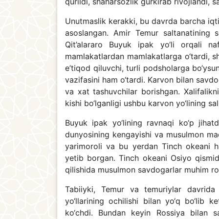
qurildi, shaharsozlik gurkirab rivojlandi,
Unutmaslik kerakki, bu davrda barcha iqti
asoslangan. Amir Temur saltanatining s
Qit’alararo Buyuk ipak yo‘li orqali na
mamlakatlardan mamlakatlarga o‘tardi, shu 
e’tiqod qiluvchi, turli podsholarga bo‘ysunu
vazifasini ham o‘tardi. Karvon bilan savdoga
va xat tashuvchilar borishgan. Xalifali
kishi bo‘lganligi ushbu karvon yo‘lining sa
Buyuk ipak yo‘lining ravnaqi ko‘p jiha
dunyosining kengayishi va musulmon madan
yarimoroli va bu yerdan Tinch okeani h
yetib borgan. Tinch okeani Osiyo qismida
qilishida musulmon savdogarlar muhim ro
Tabiiyki, Temur va temuriylar davrida 
yo‘llarining ochilishi bilan yo‘q bo‘l
ko‘chdi. Bundan keyin Rossiya bilan s