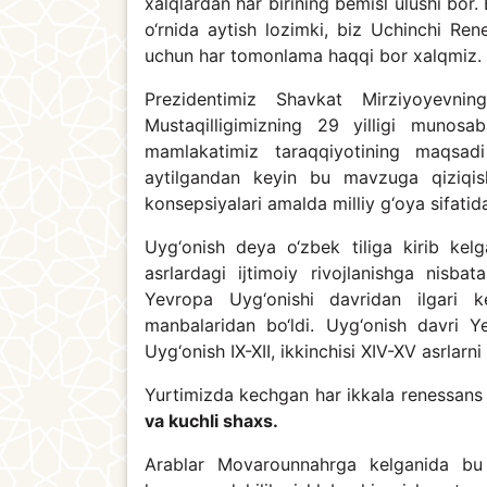
xalqlardan har birining bemisl ulushi bor.
o‘rnida aytish lozimki, biz Uchinchi Re
uchun har tomonlama haqqi bor xalqmiz.
Prezidentimiz Shavkat Mirziyoyevni
Mustaqilligimizning 29 yilligi munosa
mamlakatimiz taraqqiyotining maqsad
aytilgandan keyin bu mavzuga qiziqis
konsepsiyalari amalda milliy g‘oya sifat
Uyg‘onish deya o‘zbek tiliga kirib kel
asrlardagi ijtimoiy rivojlanishga nisba
Yevropa Uyg‘onishi davridan ilgari k
manbalaridan bo‘ldi. Uyg‘onish davri Ye
Uyg‘onish IX-XII, ikkinchisi XIV-XV asrlarn
Yurtimizda kechgan har ikkala renessans
va kuchli shaxs.
Arablar Movarounnahrga kelganida bu 