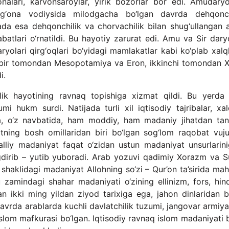
onalari, karvonsaroylar, yirik bozorlar bor edi. Amudary
g‘ona vodiysida milodgacha bo‘lgan davrda dehqonch
ada esa dehqonchilik va chorvachilik bilan shug‘ullangan a
tlari o‘rnatildi. Bu hayotiy zarurat edi. Amu va Sir daryo
daryolari qirg‘oqlari bo‘yidagi mamlakatlar kabi ko‘plab xalq
ni bir tomondan Mesopotamiya va Eron, ikkinchi tomondan X
i.
lik hayotining ravnaq topishiga xizmat qildi. Bu yerda t
i hukm surdi. Natijada turli xil iqtisodiy tajribalar, xalq
sa, o‘z navbatida, ham moddiy, ham madaniy jihatdan tan
otning bosh omillaridan biri bo‘lgan sog‘lom raqobat vuj
liy madaniyat faqat o‘zidan ustun madaniyat unsurlarini
ingdirib – yutib yuboradi. Arab yozuvi qadimiy Xorazm va S
 shaklidagi madaniyat Allohning so‘zi – Qur’on ta’sirida mah
 zamindagi shahar madaniyati o‘zining ellinizm, fors, hin
an ikki ming yildan ziyod tarixiga ega, jahon dinlaridan bi
vrda arablarda kuchli davlatchilik tuzumi, jangovar armiya,
islom mafkurasi bo‘lgan. Iqtisodiy ravnaq islom madaniyati 