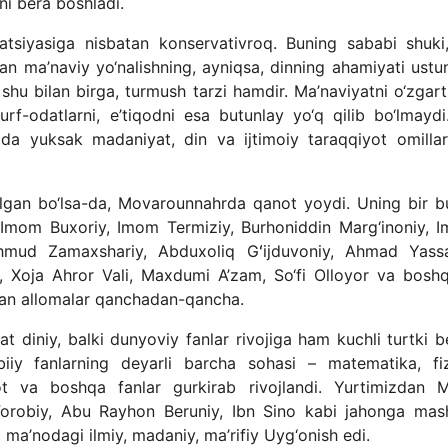
ini bera boshladi.
izatsiyasiga nisbatan konservativroq. Buning sababi shuki
an ma’naviy yo‘nalishning, ayniqsa, dinning ahamiyati ustu
shu bilan birga, turmush tarzi hamdir. Ma’naviyatni o‘zgart
rf-odatlarni, e’tiqodni esa butunlay yo‘q qilib bo‘lmaydi
mida yuksak madaniyat, din va ijtimoiy taraqqiyot omillari
elgan bo‘lsa-da, Movarounnahrda qanot yoydi. Uning bir b
iga Imom Buxoriy, Imom Termiziy, Burhoniddin Marg‘inoniy, 
mud Zamaxshariy, Abduxoliq Gʻijduvoniy, Ahmad Yassa
Xoja Ahror Vali, Maxdumi A’zam, So‘fi Olloyor va boshq
agan allomalar qanchadan-qancha.
qat diniy, balki dunyoviy fanlar rivojiga ham kuchli turtki b
iiy fanlarning deyarli barcha sohasi – matematika, fiz
ot va boshqa fanlar gurkirab rivojlandi. Yurtimizdan 
orobiy, Abu Rayhon Beruniy, Ibn Sino kabi jahonga mas
 ma’nodagi ilmiy, madaniy, ma’rifiy Uyg‘onish edi.