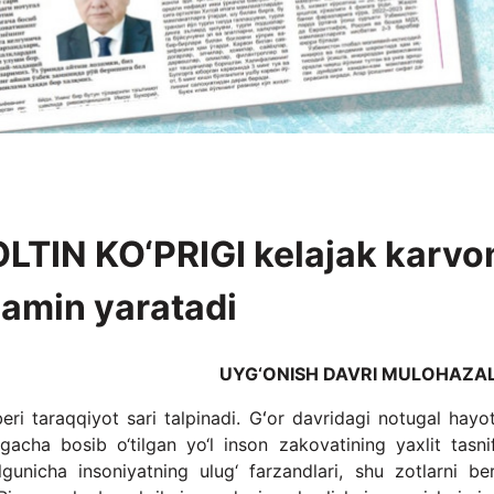
IN KO‘PRIGI kelajak karvo
amin yaratadi
UYG‘ONISH DAVRI MULOHAZA
beri taraqqiyot sari talpinadi. Gʻor davridagi notugal hayo
gacha bosib o‘tilgan yo‘l inson zakovatining yaxlit tasnifi
unicha insoniyatning ulug‘ farzandlari, shu zotlarni be