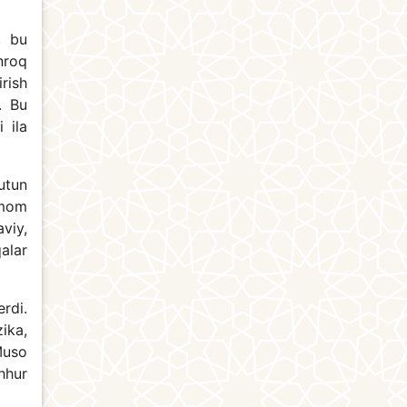
, bu
nroq
irish
. Bu
 ila
utun
Imom
viy,
alar
erdi.
ika,
Muso
hhur