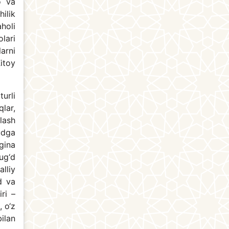
o va
ilik
holi
lari
larni
itoy
urli
lar,
lash
udga
gina
ug‘d
alliy
d va
ri –
 o‘z
bilan