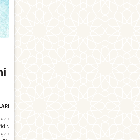
ni
LARI
tdan
dir.
rgan