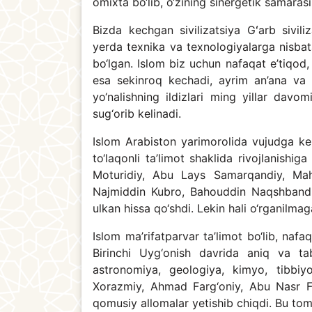
omixta bo‘lib, o‘zining sinergetik samaras
Bizda kechgan sivilizatsiya Gʻarb sivil
yerda texnika va texnologiyalarga nisbat
bo‘lgan. Islom biz uchun nafaqat e’tiqod, 
esa sekinroq kechadi, ayrim an’ana va u
yo‘nalishning ildizlari ming yillar davo
sug‘orib kelinadi.
Islom Arabiston yarimorolida vujudga k
to‘laqonli ta’limot shaklida rivojlanish
Moturidiy, Abu Lays Samarqandiy, Mah
Najmiddin Kubro, Bahouddin Naqshband, 
ulkan hissa qo‘shdi. Lekin hali o‘rganilm
Islom ma’rifatparvar ta’limot bo‘lib, nafa
Birinchi Uyg‘onish davrida aniq va tab
astronomiya, geologiya, kimyo, tibbiy
Xorazmiy, Ahmad Farg‘oniy, Abu Nasr F
qomusiy allomalar yetishib chiqdi. Bu tom