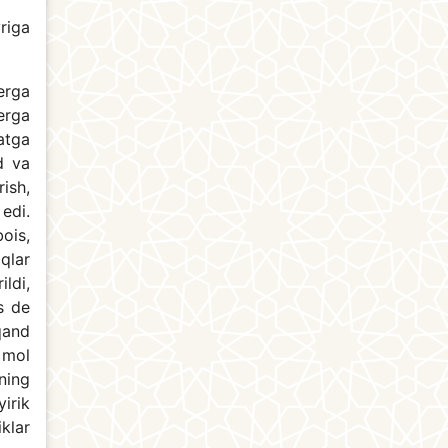
riga
erga
erga
atga
d va
ish,
edi.
ois,
qlar
ildi,
s de
qand
 mol
ning
irik
iklar