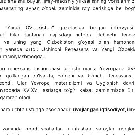
 Biz ana shu buyuk ilmiy-madaniy yuksalishning vorislarimiz
nessansning aynan o‘zbek zaminida ro‘y berishiga bel bog‘
ng “Yangi O‘zbekiston” gazetasiga bergan intervyus
bati bilan tantanali majlisdagi nutqida Uchinchi Renes
i va uning yangi O‘zbekiston g‘oyasi bilan hamohang
h yanada ortdi. Uchinchi Renessans va Yangi O‘zbeki
ida rasmiylashmoqda.
gan renessans tushunchasi birinchi marta Yevropada XV-
tan qo‘llangan bo‘lsa-da, Birinchi va Ikkinchi Renessans
echdi. Ular Yevropa materializmi va Uyg‘onish davri
vropada XV-XVII asrlarga to‘g‘ri kelsa, zaminimizda Biri
i qamrab oladi.
 ham uchta ustunga asoslanadi:
rivojlangan iqtisodiyot, il
zaminda obod shaharlar, muhtasham saroylar, rivojla