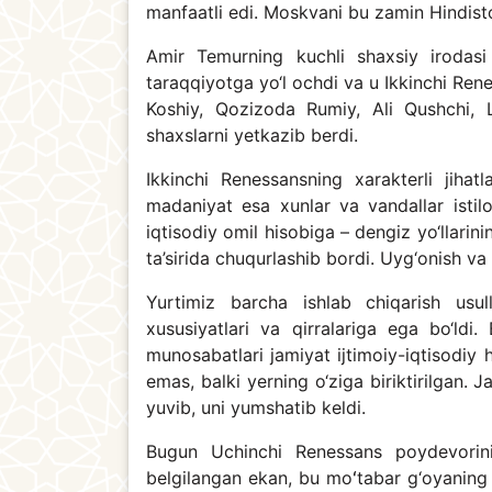
manfaatli edi. Moskvani bu zamin Hindiston
Amir Temurning kuchli shaxsiy irodasi 
taraqqiyotga yo‘l ochdi va u Ikkinchi Rene
Koshiy, Qozizoda Rumiy, Ali Qushchi,
shaxslarni yetkazib berdi.
Ikkinchi Renessansning xarakterli jihatla
madaniyat esa xunlar va vandallar istilo
iqtisodiy omil hisobiga – dengiz yo‘llarini
ta’sirida chuqurlashib bordi. Uyg‘onish va
Yurtimiz barcha ishlab chiqarish usull
xususiyatlari va qirralariga ega bo‘ldi.
munosabatlari jamiyat ijtimoiy-iqtisodiy
emas, balki yerning o‘ziga biriktirilgan. J
yuvib, uni yumshatib keldi.
Bugun Uchinchi Renessans poydevorini
belgilangan ekan, bu moʻtabar g‘oyaning s