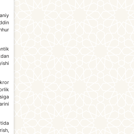
aniy
iddin
hhur
ntik
tdan
yishi
kror
rlik
siga
arini
tida
ish,