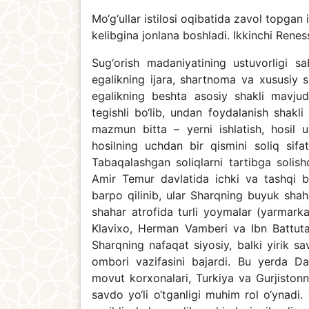
Mo‘g‘ullar istilosi oqibatida zavol topga
kelibgina jonlana boshladi. Ikkinchi Rene
Sug‘orish madaniyatining ustuvorligi sa
egalikning ijara, shartnoma va xususiy 
egalikning beshta asosiy shakli mavju
tegishli bo‘lib, undan foydalanish shakli
mazmun bitta – yerni ishlatish, hosil un
hosilning uchdan bir qismini soliq sif
Tabaqalashgan soliqlarni tartibga solis
Amir Temur davlatida ichki va tashqi b
barpo qilinib, ular Sharqning buyuk shahar
shahar atrofida turli yoymalar (yarmarka
Klavixo, Herman Vamberi va Ibn Battut
Sharqning nafaqat siyosiy, balki yirik s
ombori vazifasini bajardi. Bu yerda Da
movut korxonalari, Turkiya va Gurjistonni
savdo yo‘li o‘tganligi muhim rol o‘ynadi. Y