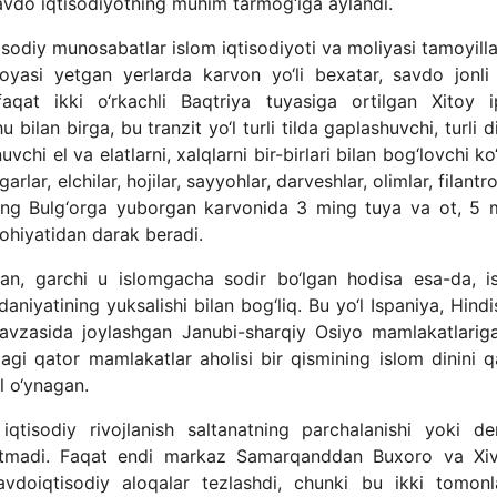
 savdo iqtisodiyotning muhim tarmog‘iga aylandi.
sodiy munosabatlar islom iqtisodiyoti va moliyasi tamoyilla
oyasi yetgan yerlarda karvon yo‘li bexatar, savdo jonli 
faqat ikki o‘rkachli Baqtriya tuyasiga ortilgan Xitoy i
bilan birga, bu tranzit yo‘l turli tilda gaplashuvchi, turli 
vchi el va elatlarni, xalqlarni bir-birlari bilan bog‘lovchi ko
rlar, elchilar, hojilar, sayyohlar, darveshlar, olimlar, filantr
kning Bulg‘orga yuborgan karvonida 3 ming tuya va ot, 5 
lohiyatidan darak beradi.
tdan, garchi u islomgacha sodir bo‘lgan hodisa esa-da, i
iyatining yuksalishi bilan bog‘liq. Bu yo‘l Ispaniya, Hindi
avzasida joylashgan Janubi-sharqiy Osiyo mamlakatlarig
gi qator mamlakatlar aholisi bir qismining islom dinini q
l o‘ynagan.
iqtisodiy rivojlanish saltanatning parchalanishi yoki de
ib ketmadi. Faqat endi markaz Samarqanddan Buxoro va Xi
avdoiqtisodiy aloqalar tezlashdi, chunki bu ikki tomon