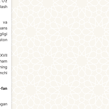
. O‘z
lash
i va
sans
ligi
ston
XVII
 ham
ning
nchi
m-fan
ngan