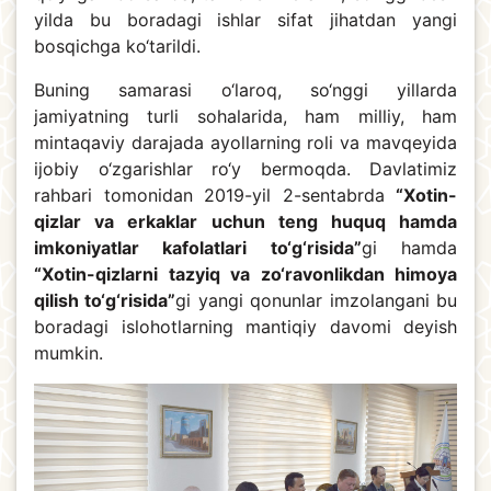
yilda bu boradagi ishlar sifat jihatdan yangi
bosqichga ko‘tarildi.
Buning samarasi o‘laroq, so‘nggi yillarda
jamiyatning turli sohalarida, ham milliy, ham
mintaqaviy darajada ayollarning roli va mavqeyida
ijobiy o‘zgarishlar ro‘y bermoqda. Davlatimiz
rahbari tomonidan 2019-yil 2-sentabrda
“Xotin-
qizlar va erkaklar uchun teng huquq hamda
imkoniyatlar kafolatlari to‘g‘risida”
gi hamda
“Xotin-qizlarni tazyiq va zo‘ravonlikdan himoya
qilish to‘g‘risida”
gi yangi qonunlar imzolangani bu
boradagi islohotlarning mantiqiy davomi deyish
mumkin.