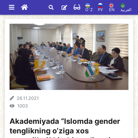
O`Z
РУ
EN
العربية
26.11.2021
1003
Akademiyada “Islomda gender
tenglikning o‘ziga xos