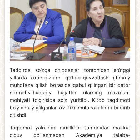
Tadbirda so‘zga chiqqanlar tomonidan so‘nggi
yillarda xotin-qizlarni qo‘llab-quvvatlash, ijtimoiy
muhofaza qilish borasida qabul qilingan bir qator
normativ-huquqiy hujjatlar ularning mazmun-
mohiyati to‘g‘risida so‘z yuritildi. Kitob taqdimoti
bo‘yicha yig‘ilganlar o‘z fikr-mulohazalarini bildirib
o‘tishdi.
Taqdimot yakunida mualliflar tomonidan mazkur
o‘quv qo‘llanmadan Akademiya talaba-