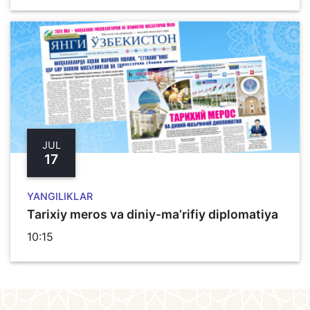
JUL
17
YANGILIKLAR
Tarixiy meros va diniy-ma’rifiy diplomatiya
10:15