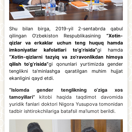
Shu bilan birga, 2019-yil 2-sentabrda qabul
qilingan O‘zbekiston Respublikasining
“Xotin-
qizlar va erkaklar uchun teng huquq hamda
imkoniyatlar kafolatlari to‘g‘risida”
gi hamda
“Xotin-qizlarni tazyiq va zo‘ravonlikdan himoya
qilish to‘g‘risida”
gi qonunlari yurtimizda gender
tenglikni ta’minlashga qaratilgan muhim hujjat
ekanligini qayd etdi.
“Islomda gender tenglikning o‘ziga xos
tamoyillari”
kitobi haqida taqdimot davomida
yuridik fanlari doktori Nigora Yusupova tomonidan
tadbir ishtirokchilariga batafsil ma’lumot berildi.