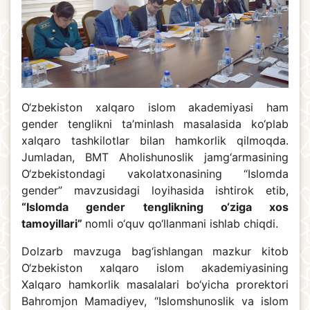
O‘zbekiston xalqaro islom akademiyasi ham
gender tenglikni ta’minlash masalasida ko‘plab
xalqaro tashkilotlar bilan hamkorlik qilmoqda.
Jumladan, BMT Aholishunoslik jamg‘armasining
O‘zbekistondagi vakolatxonasining “Islomda
gender” mavzusidagi loyihasida ishtirok etib,
“Islomda gender tenglikning o‘ziga xos
tamoyillari”
nomli o‘quv qo‘llanmani ishlab chiqdi.
Dolzarb mavzuga bag‘ishlangan mazkur kitob
O‘zbekiston xalqaro islom akademiyasining
Xalqaro hamkorlik masalalari bo‘yicha prorektori
Bahromjon Mamadiyev, “Islomshunoslik va islom