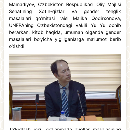
Mamadiyev, O‘zbekiston Respublikasi Oliy Majlisi
Senatining Xotin-qizlar va gender tenglik
masalalari qo‘mitasi raisi Malika Qodirxonova,
UNFPAning O‘zbekistondagi vakili Yu Yu ochib
berarkan, kitob haqida, umuman olganda gender
masalalari bo‘yicha yig‘ilganlarga ma’lumot berib
o‘tishdi.
Ta’kidlash joiz, qo‘llanmada ayollar masalasining