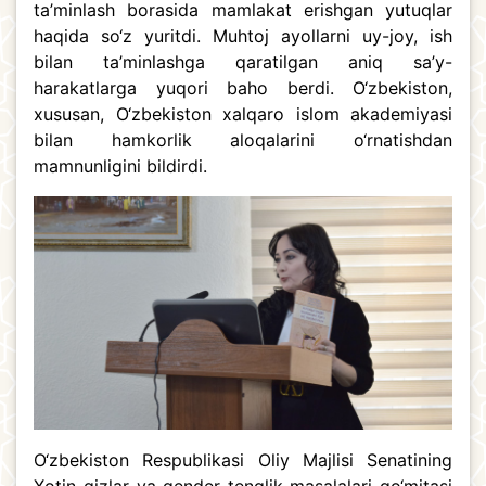
ta’minlash borasida mamlakat erishgan yutuqlar
haqida so‘z yuritdi. Muhtoj ayollarni uy-joy, ish
bilan ta’minlashga qaratilgan aniq sa’y-
harakatlarga yuqori baho berdi. O‘zbekiston,
xususan, O‘zbekiston xalqaro islom akademiyasi
bilan hamkorlik aloqalarini o‘rnatishdan
mamnunligini bildirdi.
O‘zbekiston Respublikasi Oliy Majlisi Senatining
Xotin-qizlar va gender tenglik masalalari qo‘mitasi