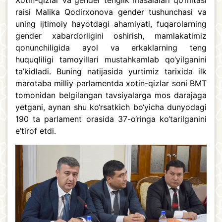
raisi Malika Qodirxonova gender tushunchasi va
uning ijtimoiy hayotdagi ahamiyati, fuqarolarning
gender xabardorligini oshirish, mamlakatimiz
qonunchiligida ayol va erkaklarning teng
huquqliligi tamoyillari mustahkamlab qo‘yilganini
ta’kidladi. Buning natijasida yurtimiz tarixida ilk
marotaba milliy parlamentda xotin-qizlar soni BMT
tomonidan belgilangan tavsiyalarga mos darajaga
yetgani, aynan shu ko‘rsatkich bo‘yicha dunyodagi
190 ta parlament orasida 37-o‘ringa ko‘tarilganini
e’tirof etdi.