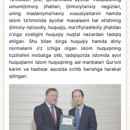
umumijtimoiy jihatlari, ijtimoiy­tarixiy negizlari,
uning madaniy­ma’naviy xususiyatlarini hamda
islom ta’limotida ayollar masalasini hal etishning
ijtimoiy-iqtisodiy, huquqiy, ma’rifiy­tashkiliy jihatdan
o‘ziga xosligini huquqiy nuqtai nazardan tadqiq
etilgan. Shu bilan birga huquqiy hamda diniy
normalarni o‘z ichiga olgan islom huquqining
tuzilishini inobatga olib, tadqiqotda islomda ayol
huquqlarini islom huquqining asl manbalari Qur’oni
karim va hadislar asosida ochib berishga harakat
qilingan.