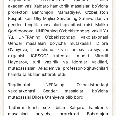
akademiyasi Xalqaro hamkorlik masalalari bo‘yicha
prorektori Bahromjon Mamadiyev, O‘zbekiston
Respublikasi Oliy Majlisi Senatining Xotin-qizlar va
gender tenglik masalalari qo‘mitasi raisi Malika
Qodirxonova, UNFPAning O‘zbekistondagi vakili Yu
Yu, UNFPAning O‘zbekistondagi vakolatxonasi
Gender masalalari bo‘yicha mutaxassisi Dilora
Gʻaniyeva, “Islomshunoslik va islom sivilizatsiyasini
o‘rganish ICESCO” kafedrasi mudiri Mirodil
Haydarov, turli vazirlik va idoralar vakillari,
mutaxassislar, Akademiya professor-o‘qituvchilari
hamda talabalari ishtirok etdi.
Taqdimotni UNFPAning O‘zbekistondagi
vakolatxonasi Gender masalalari bo‘yicha
mutaxassisi Dilora Gʻaniyeva olib bordi.
Tadbirni kirish so‘zi bilan Xalqaro hamkorlik
masalalari bo‘yicha prorektori Bahromjon