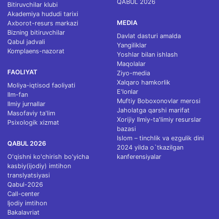
QABUL 2026
Bitiruvchilar klubi
Akademiya hududi tarixi
MEDIA
Axborot-resurs markazi
Bizning bitiruvchilar
Davlat dasturi amalda
Qabul jadvali
Yangiliklar
Komplaens-nazorat
Yoshlar bilan ishlash
Maqolalar
FAOLIYAT
Ziyo-media
Xalqaro hamkorlik
Moliya-iqtisod faoliyati
E'lonlar
Ilm-fan
Muftiy Boboxonovlar merosi
Ilmiy jurnallar
Jaholatga qarshi marifat
Masofaviy ta'lim
Xorijiy Ilmiy-ta'limiy resurslar
Psixologik xizmat
bazasi
Islom – tinchlik va ezgulik dini
QABUL 2026
2024 yilda o`tkazilgan
O'qishni ko'chirish bo'yicha
kanferensiyalar
kasbiy(ijodiy) imtihon
translyatsiyasi
Qabul-2026
Call-center
Ijodiy imtihon
Bakalavriat