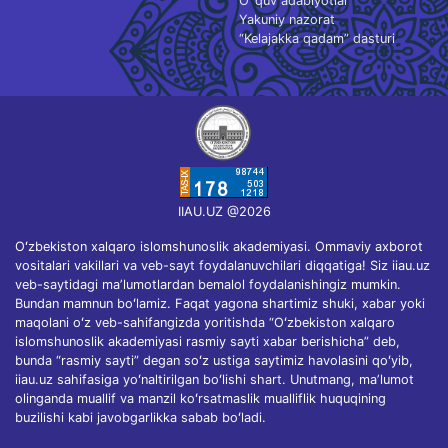
O`quv adabiyotlar
Yakuniy nazorat
“Kelajakka qadam” dasturi
IIAU.UZ @2026
Oʻzbekiston xalqaro islomshunoslik akademiyasi. Ommaviy axborot
vositalari vakillari va veb-sayt foydalanuvchilari diqqatiga! Siz iiau.uz
veb-saytidagi maʼlumotlardan bemalol foydalanishingiz mumkin.
Bundan mamnun boʻlamiz. Faqat yagona shartimiz shuki, xabar yoki
maqolani oʻz veb-sahifangizda yoritishda “Oʻzbekiston xalqaro
islomshunoslik akademiyasi rasmiy sayti xabar berishicha” deb,
bunda “rasmiy sayti” degan soʻz ustiga saytimiz havolasini qoʻyib,
iiau.uz sahifasiga yoʻnaltirilgan boʻlishi shart. Unutmang, maʼlumot
olinganda muallif va manzil koʻrsatmaslik mualliflik huquqining
buzilishi kabi javobgarlikka sabab boʻladi.