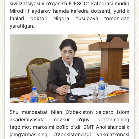
sivilizatsiyasini o‘rganish ICESCO” kafedrasi mudiri
Mirodil Haydarov hamda kafedra dotsenti, yuridik
fanlari doktori Nigora Yusupova tomonidan
yaratilgan.
Shu munosabat bilan O‘zbekiston xalqaro islom
akademiyasida mazkur o‘quv qo‘llanmaning
taqdimot marosimi bo‘lib o‘tdi. BMT Aholishunoslik
jamg‘armasining O‘zbekistondagi vakolatxonasi