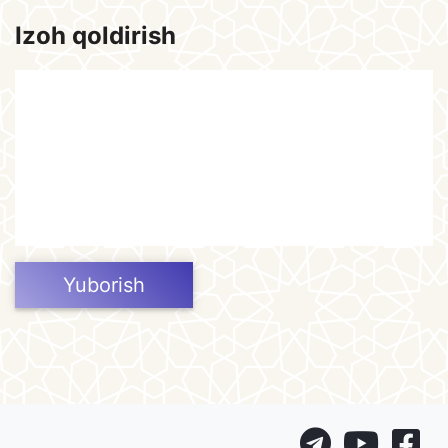
Izoh qoldirish
Yuborish