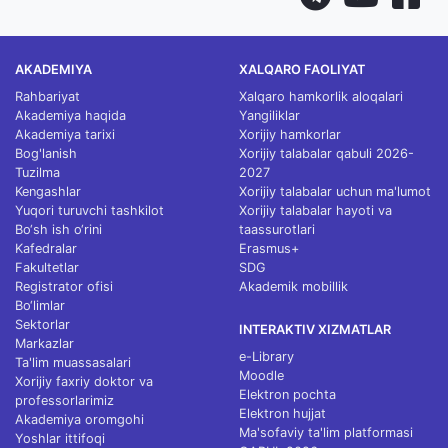
AKADEMIYA
XALQARO FAOLIYAT
Rahbariyat
Xalqaro hamkorlik aloqalari
Akademiya haqida
Yangiliklar
Akademiya tarixi
Xorijiy hamkorlar
Bog'lanish
Xorijiy talabalar qabuli 2026-
Tuzilma
2027
Kengashlar
Xorijiy talabalar uchun ma'lumot
Yuqori turuvchi tashkilot
Xorijiy talabalar hayoti va
Bo‘sh ish o‘rini
taassurotlari
Kafedralar
Erasmus+
Fakultetlar
SDG
Registrator ofisi
Akademik mobillik
Bo‘limlar
Sektorlar
INTERAKTIV XIZMATLAR
Markazlar
e-Library
Ta'lim muassasalari
Moodle
Xorijiy faxriy doktor va
Elektron pochta
professorlarimiz
Elektron hujjat
Akademiya oromgohi
Ma'sofaviy ta'lim platformasi
Yoshlar ittifoqi