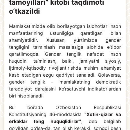
tamoyillari” kitobi taqdimoti
o‘tkazildi
Mamlakatimizda olib borilayotgan islohotlar inson
manfaatlarining ustunligiga qaratilgani bilan
ahamiyatlidir. Xususan, yurtimizda gender
tengligini ta’minlash masalasiga alohida e’tibor
qaratilmoqda. Gender tenglik nafaqat inson
huquqini ta’minlash, balki, jamiyatni siyosiy,
ijtimoiy-iqtisodiy rivojlantirishda muhim ahamiyat
kasb etadigan ezgu qadriyat sanaladi. Qolaversa,
gender tenglik – mamlakatning demokratik
taraqqiyot darajasini ko‘rsatuvchi indikatorlardan
biri hisoblanadi.
Bu borada O‘zbekiston Respublikasi
Konstitutsiyaning 46-moddasida
“Xotin-qizlar va
erkaklar teng huquqlidirlar”
, deb belgilab
qo‘yilgan bo‘lsa-da, tan olish kerakki, so‘nggi besh