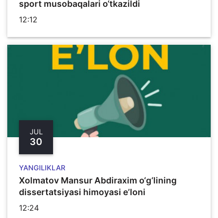
sport musobaqalari o‘tkazildi
12:12
JUL
30
YANGILIKLAR
Xolmatov Mansur Abdiraxim o‘g‘lining
dissertatsiyasi himoyasi e’loni
12:24