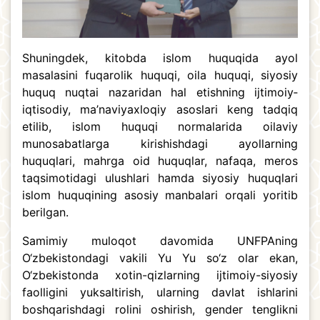
Shuningdek, kitobda islom huquqida ayol
masalasini fuqarolik huquqi, oila huquqi, siyosiy
huquq nuqtai nazaridan hal etishning ijtimoiy­
iqtisodiy, ma’naviy­axloqiy asoslari keng tadqiq
etilib, islom huquqi normalarida oilaviy
munosabatlarga kirishishdagi ayollarning
huquqlari, mahrga oid huquqlar, nafaqa, meros
taqsimotidagi ulushlari hamda siyosiy huquqlari
islom huquqining asosiy manbalari orqali yoritib
berilgan.
Samimiy muloqot davomida UNFPAning
O‘zbekistondagi vakili Yu Yu so‘z olar ekan,
O‘zbekistonda xotin-qizlarning ijtimoiy-siyosiy
faolligini yuksaltirish, ularning davlat ishlarini
boshqarishdagi rolini oshirish, gender tenglikni