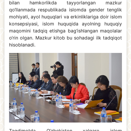
bilan hamkorlikda tayyorlangan mazkur
qo‘llanmada respublikada islomda gender tenglik
mohiyati, ayol huquqlari va erkinliklariga doir islom
konsepsiyasi, islom huquqida ayolning huquqiy
maqomini tadqiq etishga bag‘ishlangan maqolalar
o‘rin olgan. Mazkur kitob bu sohadagi ilk tadqiqot
hisoblanadi.
Taqdimotda O‘zbekiston xalqaro islom