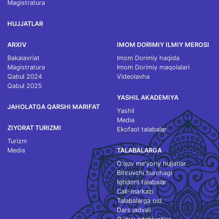
Magistratura
HUJJATLAR
ARXIV
IMOM DORIMIY ILMIY MEROSI
Bakalavriat
Imom Dorimiy haqida
Magistratura
Imom Dorimiy maqolalari
Qabul 2024
Videolavha
Qabul 2025
YASHIL AKADEMIYA
JAHOLATGA QARSHI MARIFAT
Yashil
Media
ZIYORAT TURIZMI
Ekofaol talabalar
Turizm
Media
TALABALARGA
O‘quv me'yoriy hujjatlar
Bitiruvchi burchagi
Iqtidorli talabalar
Call-markazi
Talabalarga oid
Dars jadvali