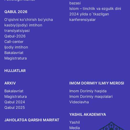
bazasi
Islom – tinchlik va ezgulik dini
QABUL 2026
2024 yilda o`tkazilgan
O'qishni ko'chirish bo'yicha
kanferensiyalar
kasbiy(ijodiy) imtihon
translyatsiyasi
Qabul-2026
Call-center
Ijodiy imtihon
Bakalavriat
Magistratura
HUJJATLAR
ARXIV
IMOM DORIMIY ILMIY MEROSI
Bakalavriat
Imom Dorimiy haqida
Magistratura
Imom Dorimiy maqolalari
Qabul 2024
Videolavha
Qabul 2025
YASHIL AKADEMIYA
JAHOLATGA QARSHI MARIFAT
Yashil
Media