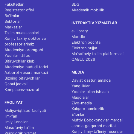
Fakultetlar
SDG
Registrator ofisi
Akademik mobillik
Bo‘limlar
Sektorlar
INTERAKTIV XIZMATLAR
Markazlar
e-Library
Ta'lim muassasalari
Moodle
Xorijiy faxriy doktor va
Elektron pochta
professorlarimiz
Elektron hujjat
Akademiya oromgohi
Ma'sofaviy ta'lim platformasi
Yoshlar ittifoqi
QABUL 2026
Bitiruvchilar klubi
Akademiya hududi tarixi
MEDIA
Axborot-resurs markazi
Bizning bitiruvchilar
Davlat dasturi amalda
Qabul jadvali
Yangiliklar
Komplaens-nazorat
Yoshlar bilan ishlash
Maqolalar
FAOLIYAT
Ziyo-media
Xalqaro hamkorlik
Moliya-iqtisod faoliyati
E'lonlar
Ilm-fan
Muftiy Boboxonovlar merosi
Ilmiy jurnallar
Jaholatga qarshi marifat
Masofaviy ta'lim
Xorijiy Ilmiy-ta'limiy resurslar
Psixologik xizmat