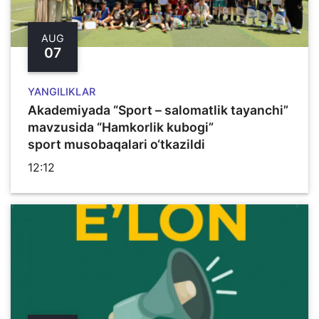
AUG
07
YANGILIKLAR
Akademiyada “Sport – salomatlik tayanchi”
mavzusida “Hamkorlik kubogi”
sport musobaqalari o‘tkazildi
12:12