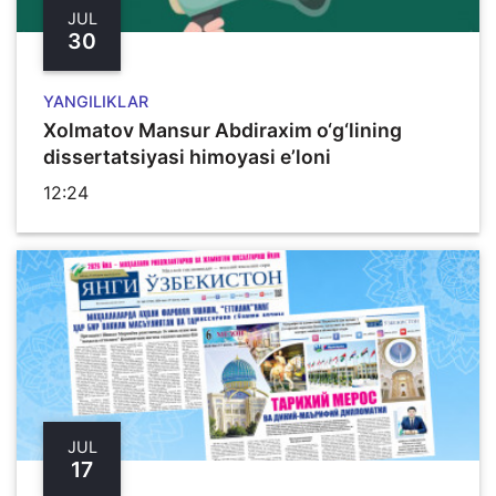
JUL
30
YANGILIKLAR
Xolmatov Mansur Abdiraxim o‘g‘lining
dissertatsiyasi himoyasi e’loni
12:24
JUL
17