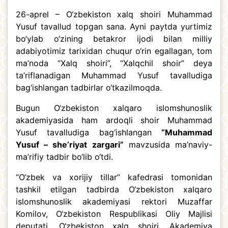
26-aprel – O‘zbekiston xalq shoiri Muhammad
Yusuf tavallud topgan sana. Ayni paytda yurtimiz
bo‘ylab o‘zining betakror ijodi bilan milliy
adabiyotimiz tarixidan chuqur o‘rin egallagan, tom
ma’noda “Xalq shoiri”, “Xalqchil shoir” deya
ta’riflanadigan Muhammad Yusuf tavalludiga
bag‘ishlangan tadbirlar o‘tkazilmoqda.
Bugun O‘zbekiston xalqaro islomshunoslik
akademiyasida ham ardoqli shoir Muhammad
Yusuf tavalludiga bag‘ishlangan
“Muhammad
Yusuf – she’riyat zargari”
mavzusida ma’naviy-
ma’rifiy tadbir bo‘lib o‘tdi.
“O‘zbek va xorijiy tillar” kafedrasi tomonidan
tashkil etilgan tadbirda O‘zbekiston xalqaro
islomshunoslik akademiyasi rektori Muzaffar
Komilov, O‘zbekiston Respublikasi Oliy Majlisi
deputati, O‘zbekiston xalq shoiri, Akademiya