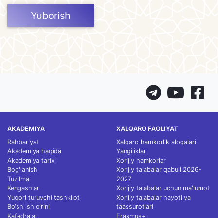
Yuborish
AKADEMIYA
XALQARO FAOLIYAT
Rahbariyat
Xalqaro hamkorlik aloqalari
Akademiya haqida
Yangiliklar
Akademiya tarixi
Xorijiy hamkorlar
Bog'lanish
Xorijiy talabalar qabuli 2026-
Tuzilma
2027
Kengashlar
Xorijiy talabalar uchun ma'lumot
Yuqori turuvchi tashkilot
Xorijiy talabalar hayoti va
Bo‘sh ish o‘rini
taassurotlari
Kafedralar
Erasmus+