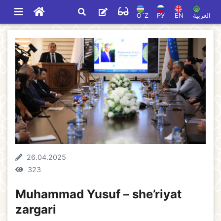
O`Z
РУ
EN
العربية
26.04.2025
323
Muhammad Yusuf – she’riyat
zargari