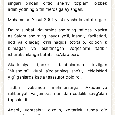
singari o‘ndan ortiq she’riy to‘plami o‘zbek
adabiyotining oltin merosiga aylangan.
Muhammad Yusuf 2001-yil 47 yoshida vafot etgan.
Davra suhbati davomida shoirning rafiqasi Nazira
as-Salom shoirning hayot yo‘li, insoniy fazilatlari,
ijod va oiladagi o‘rni haqida to‘xtalib, koʻpchilik
bilmagan va eshitmagan voqealarni tadbir
ishtirokchilariga batafsil so‘zlab berdi.
Akademiya ijodkor talabalaridan tuzilgan
“Mushoira” klubi a’zolarining she’riy chiqishlari
yig‘ilganlarda katta taassurot qoldirdi.
Tadbir yakunida mehmonlarga Akademiya
rahbariyati va jamoasi nomidan esdalik sovg‘alari
topshirildi.
Adabiy uchrashuv qizgʻin, koʻtarinki ruhda oʻz