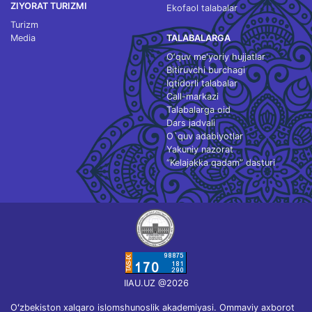
ZIYORAT TURIZMI
Ekofaol talabalar
Turizm
Media
TALABALARGA
O‘quv me'yoriy hujjatlar
Bitiruvchi burchagi
Iqtidorli talabalar
Call-markazi
Talabalarga oid
Dars jadvali
O`quv adabiyotlar
Yakuniy nazorat
“Kelajakka qadam” dasturi
IIAU.UZ @2026
Oʻzbekiston xalqaro islomshunoslik akademiyasi. Ommaviy axborot