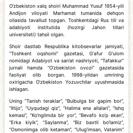
O‘zbekiston xalq shoiri Muhammad Yusuf 1954-yili
Andijon viloyati Marhamat tumanida dehqon
oilasida tavallud topgan. Toshkentdagi Rus tili va
adabiyoti institutida (hozirgi Jahon tillari
universiteti) tahsil olgan.
Shoir dastlab Respublika kitobsevarlar jamiyati,
“Toshkent oqshomi” gazetasi, G‘afur G‘ulom
nomidagi Adabiyot va san’at nashriyoti, “Tafakkur”
jurnali hamda “O‘zbekiston ovozi” gazetasida
faoliyat olib borgan. 1998-yildan umrining
oxirigacha O‘zbekiston Yozuvchilar uyushmasida
ishlagan.
Uning “Tanish teraklar”, “Bulbulga bir gapim bor”,
“Iltijo”, “Uyqudagi qiz”, “Halima ena allalari”, “Ishq
kemasi”, “Ko‘nglimda bir yor”, “Bevafo ko‘p ekan”,
“Erka kiyik”, “Saylanma”, “Biz baxtli bo‘lamiz”,
“Osmonimga olib ketaman”, “Ulug‘imsan, Vatanim”