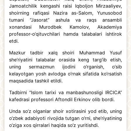
Jamoatchilik kengashi raisi Iqboljon Mirzaaliyev,
shoirning rafiqasi Nazira as-Salom, Yunusobod
tumani “Jasorat” ashula va raqs ansambli
xonandasi Murodbek Kamolov, Akademiya
professor-o‘qituvchilari hamda talabalari ishtirok
etdi.
Mazkur tadbir xalq shoiri Muhammad Yusuf
she’riyatini talabalar orasida keng targ‘ib etish,
uning sermazmun ijodini o‘rganish, o‘sib
kelayotgan yosh avlodga o‘rnak sifatida ko‘rsatish
maqsadida tashkil etildi.
Tadbirni “Islom tarixi va manbashunosligi IRCICA”
kafedrasi professori Aftondil Erkinov olib bordi.
Unda so‘z olganlar shoir xotirasini yod etib, uning
o‘zbek adabiyoti rivojida tutgan o‘rni, she’riyatining
o‘ziga xos qirralari haqida so‘z yuritishdi.