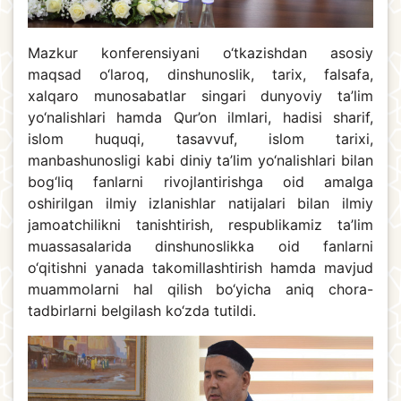
Mazkur konferensiyani o‘tkazishdan asosiy
maqsad o‘laroq, dinshunoslik, tarix, falsafa,
xalqaro munosabatlar singari dunyoviy ta’lim
yo‘nalishlari hamda Qur’on ilmlari, hadisi sharif,
islom huquqi, tasavvuf, islom tarixi,
manbashunosligi kabi diniy ta’lim yo‘nalishlari bilan
bog‘liq fanlarni rivojlantirishga oid amalga
oshirilgan ilmiy izlanishlar natijalari bilan ilmiy
jamoatchilikni tanishtirish, respublikamiz ta’lim
muassasalarida dinshunoslikka oid fanlarni
o‘qitishni yanada takomillashtirish hamda mavjud
muammolarni hal qilish bo‘yicha aniq chora-
tadbirlarni belgilash ko‘zda tutildi.