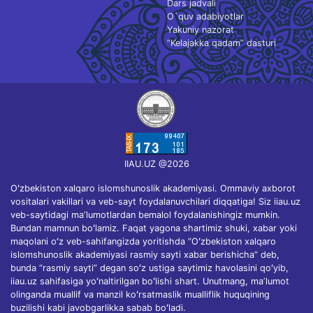
Dars jadvali
O`quv adabiyotlar
Yakuniy nazorat
“Kelajakka qadam” dasturi
IIAU.UZ @2026
Oʻzbekiston xalqaro islomshunoslik akademiyasi. Ommaviy axborot
vositalari vakillari va veb-sayt foydalanuvchilari diqqatiga! Siz iiau.uz
veb-saytidagi maʼlumotlardan bemalol foydalanishingiz mumkin.
Bundan mamnun boʻlamiz. Faqat yagona shartimiz shuki, xabar yoki
maqolani oʻz veb-sahifangizda yoritishda “Oʻzbekiston xalqaro
islomshunoslik akademiyasi rasmiy sayti xabar berishicha” deb,
bunda “rasmiy sayti” degan soʻz ustiga saytimiz havolasini qoʻyib,
iiau.uz sahifasiga yoʻnaltirilgan boʻlishi shart. Unutmang, maʼlumot
olinganda muallif va manzil koʻrsatmaslik mualliflik huquqining
buzilishi kabi javobgarlikka sabab boʻladi.