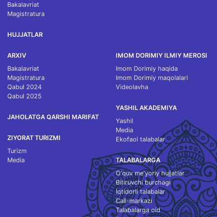
Bakalavriat
Magistratura
HUJJATLAR
ARXIV
IMOM DORIMIY ILMIY MEROSI
Bakalavriat
Imom Dorimiy haqida
Magistratura
Imom Dorimiy maqolalari
Qabul 2024
Videolavha
Qabul 2025
YASHIL AKADEMIYA
JAHOLATGA QARSHI MARIFAT
Yashil
Media
ZIYORAT TURIZMI
Ekofaol talabalar
Turizm
Media
TALABALARGA
O‘quv me'yoriy hujjatlar
Bitiruvchi burchagi
Iqtidorli talabalar
Call-markazi
Talabalarga oid