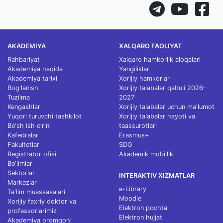
AKADEMIYA
XALQARO FAOLIYAT
Rahbariyat
Xalqaro hamkorlik aloqalari
Akademiya haqida
Yangiliklar
Akademiya tarixi
Xorijiy hamkorlar
Bog'lanish
Xorijiy talabalar qabuli 2026-
Tuzilma
2027
Kengashlar
Xorijiy talabalar uchun ma'lumot
Yuqori turuvchi tashkilot
Xorijiy talabalar hayoti va
Bo‘sh ish o‘rini
taassurotlari
Kafedralar
Erasmus+
Fakultetlar
SDG
Registrator ofisi
Akademik mobillik
Bo‘limlar
Sektorlar
INTERAKTIV XIZMATLAR
Markazlar
e-Library
Ta'lim muassasalari
Moodle
Xorijiy faxriy doktor va
Elektron pochta
professorlarimiz
Elektron hujjat
Akademiya oromgohi