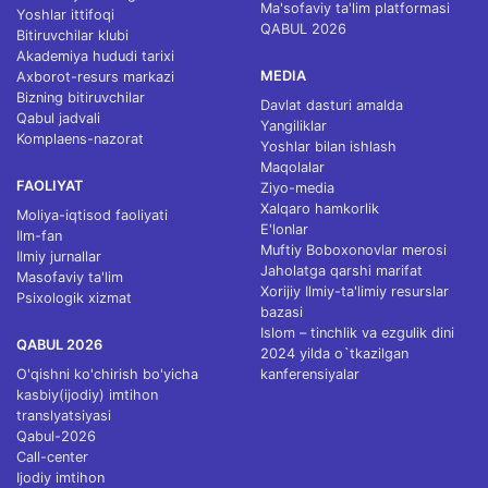
Ma'sofaviy ta'lim platformasi
Yoshlar ittifoqi
QABUL 2026
Bitiruvchilar klubi
Akademiya hududi tarixi
MEDIA
Axborot-resurs markazi
Bizning bitiruvchilar
Davlat dasturi amalda
Qabul jadvali
Yangiliklar
Komplaens-nazorat
Yoshlar bilan ishlash
Maqolalar
FAOLIYAT
Ziyo-media
Xalqaro hamkorlik
Moliya-iqtisod faoliyati
E'lonlar
Ilm-fan
Muftiy Boboxonovlar merosi
Ilmiy jurnallar
Jaholatga qarshi marifat
Masofaviy ta'lim
Xorijiy Ilmiy-ta'limiy resurslar
Psixologik xizmat
bazasi
Islom – tinchlik va ezgulik dini
QABUL 2026
2024 yilda o`tkazilgan
O'qishni ko'chirish bo'yicha
kanferensiyalar
kasbiy(ijodiy) imtihon
translyatsiyasi
Qabul-2026
Call-center
Ijodiy imtihon