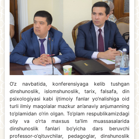
O‘z navbatida, konferensiyaga kelib tushgan
dinshunoslik, islomshunoslik, tarix, falsafa, din
psixologiyasi kabi ijtimoiy fanlar yo‘nalishiga oid
turli ilmiy maqolalar mazkur an’anaviy anjumanning
to‘plamidan o‘rin olgan. To‘plam respublikamizdagi
oliy va o‘rta maxsus ta’lim muassasalarida
dinshunoslik fanlari bo‘yicha dars beruvchi
professor-o‘qituvchilar, pedagoglar, dinshunoslik