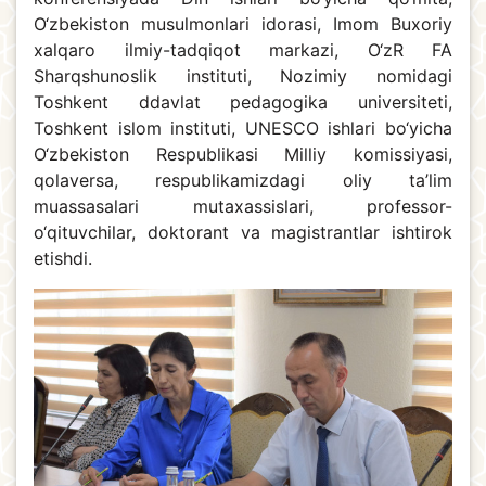
O‘zbekiston musulmonlari idorasi, Imom Buxoriy
xalqaro ilmiy-tadqiqot markazi, O‘zR FA
Sharqshunoslik instituti, Nozimiy nomidagi
Toshkent ddavlat pedagogika universiteti,
Toshkent islom instituti, UNESCO ishlari bo‘yicha
O‘zbekiston Respublikasi Milliy komissiyasi,
qolaversa, respublikamizdagi oliy ta’lim
muassasalari mutaxassislari, professor-
o‘qituvchilar, doktorant va magistrantlar ishtirok
etishdi.