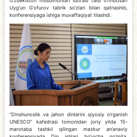
O‘zbekiston musulmonlari idorasi raisi o‘rinbosari
Uyg‘un G‘ofurov tabrik so‘zlari bilan qatnashib,
konferensiyaga ishiga muvaffaqiyat tilashdi.
“Dinshunoslik va jahon dinlarini qiyosiy o‘rganish
UNESCO” kafedrasi tomonidan joriy yilda 15-
marotaba tashkil qilingan mazkur an’anaviy
konferensiyada Din ishlari bo‘yicha qo‘mita,