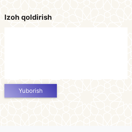
Izoh qoldirish
Yuborish