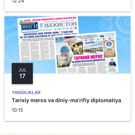
12:24
JUL
17
YANGILIKLAR
Tarixiy meros va diniy-ma’rifiy diplomatiya
10:15