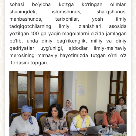
sohasi bo‘yicha ko‘zga ko‘ringan olimlar,
shuningdek, islomshunos, sharqshunos,
manbashunos, tarixchilar, yosh ilmiy
tadqiqotchilarning ilmiy izlanishlari asosida
yozilgan 100 ga yaqin maqolalarni o‘zida jamlagan
bo‘lib, unda diniy bag‘rikenglik, milliy va diniy
qadriyatlar uyg‘unligi, ajdodlar ilmiy-ma’naviy
merosining ma’naviy hayotimizda tutgan o‘rni o‘z
ifodasini topgan.