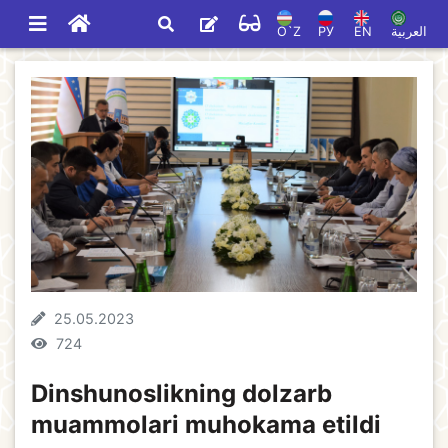
O`Z
РУ
EN
العربية
25.05.2023
724
Dinshunoslikning dolzarb
muammolari muhokama etildi