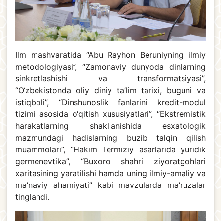
Ilm mashvaratida “Abu Rayhon Beruniyning ilmiy
metodologiyasi”, “Zamonaviy dunyoda dinlarning
sinkretlashishi va transformatsiyasi”,
“O‘zbekistonda oliy diniy ta’lim tarixi, buguni va
istiqboli”, “Dinshunoslik fanlarini kredit-modul
tizimi asosida o‘qitish xususiyatlari”, “Ekstremistik
harakatlarning shakllanishida esxatologik
mazmundagi hadislarning buzib talqin qilish
muammolari”, “Hakim Termiziy asarlarida yuridik
germenevtika”, “Buxoro shahri ziyoratgohlari
xaritasining yaratilishi hamda uning ilmiy-amaliy va
ma’naviy ahamiyati” kabi mavzularda ma’ruzalar
tinglandi.