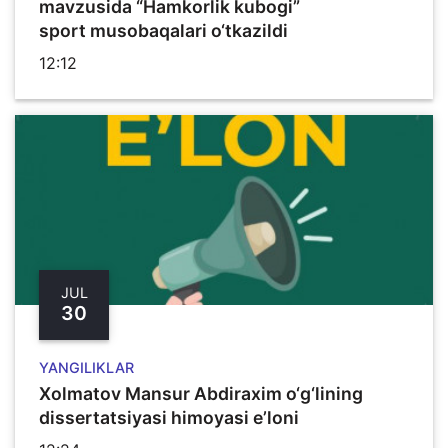
mavzusida “Hamkorlik kubogi”
sport musobaqalari o‘tkazildi
12:12
JUL
30
YANGILIKLAR
Xolmatov Mansur Abdiraxim o‘g‘lining
dissertatsiyasi himoyasi e’loni