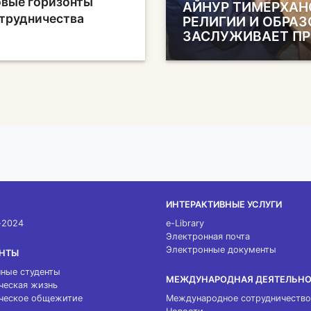
вые горизонты
АЙНУР ТИМЕРХАН
трудничества
РЕЛИГИИ И ОБРАЗ
ЗАСЛУЖИВАЕТ П
ИНТЕРАКТИВНЫЕ УСЛУГИ
-2024
e-Library
Электронная почта
Электронные документы
НТЫ
ные студенты
МЕЖДУНАРОДНАЯ ДЕЯТЕЛЬН
ческая жизнь
ческое общежитие
Международное сотрудничество