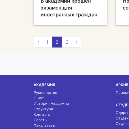
В академии прошел
Но
экзамен для
со
иностранных граждан
‹
1
2
3
›
АКАДЕМИЯ
АРХИВ
Руководство
Прием
О нас
История Академии
СТУДЕ
Структура
Одарен
Контакты
Студен
Советы
Студен
Факультеты